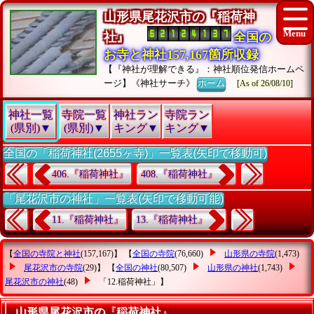
山形県尾花沢市の『稲荷神
社』
全国の
お寺と神社157,167箇所収録
【『神社が理解できる』：神社順位発信ホームペ
ージ】《神社サーチ》
ホーム
[As of 26/08/10]
神社一覧
寺院一覧
神社ラン
寺院ラン
(県別)▼
(県別)▼
キング▼
キング▼
全国の「稲荷神社(2655ヶ寺)」一覧表(矢印で移動可)
406.『稲荷神社』
408.『稲荷神社』
「尾花沢市の神社」一覧表(矢印で移動可能)
11.『稲荷神社』
13.『稲荷神社』
【
全国の寺院と神社
(157,167)】 【
全国の寺院
(76,660)
山形県の寺院
(1,473)
尾花沢市の寺院
(29)】 【
全国の神社
(80,507)
山形県の神社
(1,743)
尾花沢市の神社
(48)
「12.稲荷神社」
】
山形県尾花沢市の『稲荷神社』