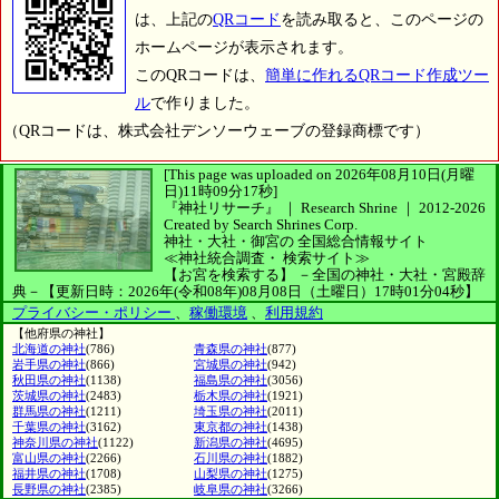
は、上記の
QRコード
を読み取ると、このページの
ホームページが表示されます。
このQRコードは、
簡単に作れるQRコード作成ツー
ル
で作りました。
（QRコードは、株式会社デンソーウェーブの登録商標です）
[This page was uploaded on 2026年08月10日(月曜
日)11時09分17秒]
『神社リサーチ』 ｜ Research Shrine
｜
2012-2026
Created by
Search Shrines Corp.
神社・大社・御宮の
全国総合情報サイト
≪神社統合調査・
検索サイト≫
【お宮を検索する】
－全国の神社・大社・宮殿辞
典－
【更新日時：2026年(令和08年)08月08日（土曜日）17時01分04秒】
プライバシー・ポリシー
、
稼働環境
、
利用規約
【他府県の神社】
北海道の神社
(786)
青森県の神社
(877)
岩手県の神社
(866)
宮城県の神社
(942)
秋田県の神社
(1138)
福島県の神社
(3056)
茨城県の神社
(2483)
栃木県の神社
(1921)
群馬県の神社
(1211)
埼玉県の神社
(2011)
千葉県の神社
(3162)
東京都の神社
(1438)
神奈川県の神社
(1122)
新潟県の神社
(4695)
富山県の神社
(2266)
石川県の神社
(1882)
福井県の神社
(1708)
山梨県の神社
(1275)
長野県の神社
(2385)
岐阜県の神社
(3266)