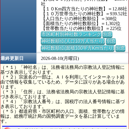
社
【１０Km四方当たりの神社数】＝12.88社
【１０万世帯当たりの神社数】＝939.52社
【人口当たりの神社数順位】＝308位
【面積当たりの神社数順位】＝1,302位
【世帯数当たりの神社数順位】＝225位
市区町村別神社数ランキング
別窓
神社数順位(人口10万人当たり)
別窓
神社数順位(面積100平方Km当たり)
別窓
最終更新日
2026-08-10(月曜日)
（＊１）「神社名」は、法務省法務局の宗教法人登記情報に
基づき表示しております。
（＊２）宗派名の一部は、ＡＩを利用してインターネット経
由で情報を収集しているため、データに誤りがある場合があ
ります。
（＊３）「住所」は、法務省法務局の宗教法人登記情報に基
づき表示しております。
（＊４）「宗教法人番号」は、国税庁の法人番号情報に基づ
き表示しております。
（＊５）都道府県・市区町村の人口、面積、世帯数などの情
報は、総務庁統計局の国勢調査データを基に計算していま
す。