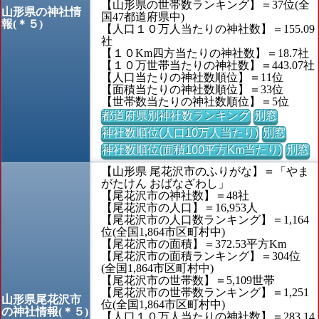
【山形県の世帯数ランキング】＝37位(全
山形県の神社情
国47都道府県中)
報(＊５)
【人口１０万人当たりの神社数】＝155.09
社
【１０Km四方当たりの神社数】＝18.7社
【１０万世帯当たりの神社数】＝443.07社
【人口当たりの神社数順位】＝11位
【面積当たりの神社数順位】＝33位
【世帯数当たりの神社数順位】＝5位
都道府県別神社数ランキング
別窓
神社数順位(人口10万人当たり)
別窓
神社数順位(面積100平方Km当たり)
別窓
【山形県 尾花沢市のふりがな】＝「やま
がたけん おばなざわし」
【尾花沢市の神社数】＝48社
【尾花沢市の人口】＝16,953人
【尾花沢市の人口数ランキング】＝1,164
位(全国1,864市区町村中)
【尾花沢市の面積】＝372.53平方Km
【尾花沢市の面積ランキング】＝304位
(全国1,864市区町村中)
【尾花沢市の世帯数】＝5,109世帯
【尾花沢市の世帯数ランキング】＝1,251
山形県尾花沢市
位(全国1,864市区町村中)
の神社情報(＊５)
【人口１０万人当たりの神社数】＝283.14