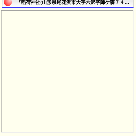
『稲荷神社(山形県尾花沢市大字六沢字陣ケ森７４１番