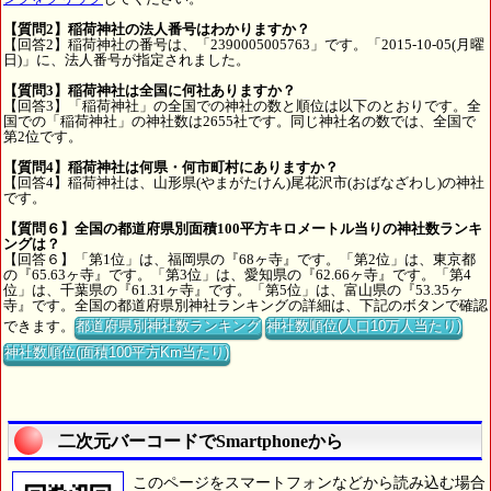
【質問2】稲荷神社の法人番号はわかりますか？
【回答2】稲荷神社の番号は、「2390005005763」です。「2015-10-05(月曜
日)」に、法人番号が指定されました。
【質問3】稲荷神社は全国に何社ありますか？
【回答3】「稲荷神社」の全国での神社の数と順位は以下のとおりです。全
国での「稲荷神社」の神社数は2655社です。同じ神社名の数では、全国で
第2位です。
【質問4】稲荷神社は何県・何市町村にありますか？
【回答4】稲荷神社は、山形県(やまがたけん)尾花沢市(おばなざわし)の神社
です。
【質問６】全国の都道府県別面積100平方キロメートル当りの神社数ランキ
ングは？
【回答６】「第1位」は、福岡県の『68ヶ寺』です。「第2位」は、東京都
の『65.63ヶ寺』です。「第3位」は、愛知県の『62.66ヶ寺』です。「第4
位」は、千葉県の『61.31ヶ寺』です。「第5位」は、富山県の『53.35ヶ
寺』です。全国の都道府県別神社ランキングの詳細は、下記のボタンで確認
できます。
都道府県別神社数ランキング
神社数順位(人口10万人当たり)
神社数順位(面積100平方Km当たり)
二次元バーコードでSmartphoneから
このページをスマートフォンなどから読み込む場合