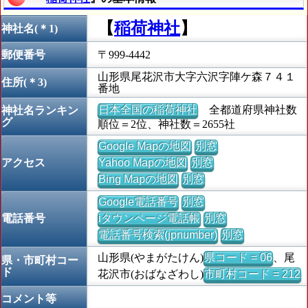
【
稲荷神社
】
神社名(＊1)
郵便番号
〒999-4442
山形県尾花沢市大字六沢字陣ケ森７４１
住所(＊3)
番地
日本全国の稲荷神社
全都道府県神社数
神社名ランキン
グ
順位＝2位、神社数＝2655社
Google Mapの地図
別窓
アクセス
Yahoo Mapの地図
別窓
Bing Mapの地図
別窓
Google電話番号
別窓
電話番号
iタウンページ電話帳
別窓
電話番号検索(jpnumber)
別窓
山形県(やまがたけん)
県コード = 06
、尾
県・市町村コー
ド
花沢市(おばなざわし)
市町村コード = 212
コメント等