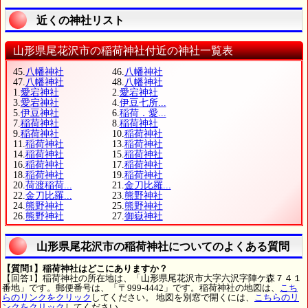
近くの神社リスト
山形県尾花沢市の稲荷神社付近の神社一覧表
45.
八幡神社
46.
八幡神社
47.
八幡神社
48.
八幡神社
1.
愛宕神社
2.
愛宕神社
3.
愛宕神社
4.
伊豆七所...
5.
伊豆神社
6.
稲荷．愛...
7.
稲荷神社
8.
稲荷神社
9.
稲荷神社
10.
稲荷神社
11.
稲荷神社
13.
稲荷神社
14.
稲荷神社
15.
稲荷神社
16.
稲荷神社
17.
稲荷神社
18.
稲荷神社
19.
稲荷神社
20.
荷渡稲荷...
21.
金刀比羅...
22.
金刀比羅...
23.
熊野神社
24.
熊野神社
25.
熊野神社
26.
熊野神社
27.
御嶽神社
山形県尾花沢市の稲荷神社についてのよくある質問
【質問1】稲荷神社はどこにありますか？
【回答1】稲荷神社の所在地は、「山形県尾花沢市大字六沢字陣ケ森７４１
番地」です。郵便番号は、「〒999-4442」です。稲荷神社の地図は、
こち
らのリンクをクリック
してください。 地図を別窓で開くには、
こちらのリ
ンクをクリック
してください。