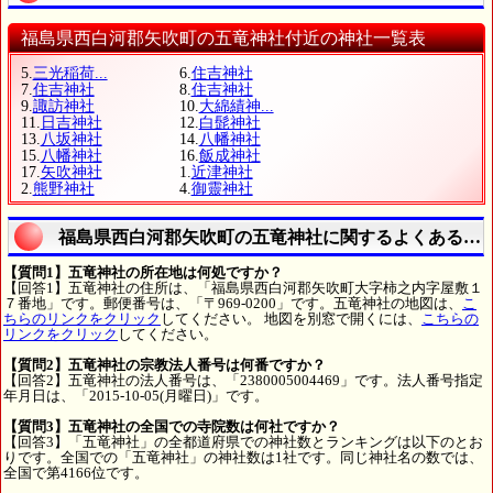
福島県西白河郡矢吹町の五竜神社付近の神社一覧表
5.
三光稲荷...
6.
住吉神社
7.
住吉神社
8.
住吉神社
9.
諏訪神社
10.
大綿績神...
11.
日吉神社
12.
白髭神社
13.
八坂神社
14.
八幡神社
15.
八幡神社
16.
飯成神社
17.
矢吹神社
1.
近津神社
2.
熊野神社
4.
御靈神社
福島県西白河郡矢吹町の五竜神社に関するよくある質
【質問1】五竜神社の所在地は何処ですか？
【回答1】五竜神社の住所は、「福島県西白河郡矢吹町大字柿之内字屋敷１
７番地」です。郵便番号は、「〒969-0200」です。五竜神社の地図は、
こ
ちらのリンクをクリック
してください。 地図を別窓で開くには、
こちらの
リンクをクリック
してください。
【質問2】五竜神社の宗教法人番号は何番ですか？
【回答2】五竜神社の法人番号は、「2380005004469」です。法人番号指定
年月日は、「2015-10-05(月曜日)」です。
【質問3】五竜神社の全国での寺院数は何社ですか？
【回答3】「五竜神社」の全都道府県での神社数とランキングは以下のとお
りです。全国での「五竜神社」の神社数は1社です。同じ神社名の数では、
全国で第4166位です。