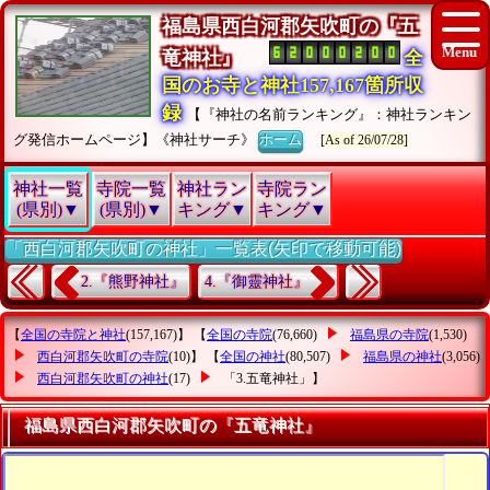
福島県西白河郡矢吹町の『五
竜神社』
全
国のお寺と神社157,167箇所収
録
【『神社の名前ランキング』：神社ランキン
グ発信ホームページ】《神社サーチ》
ホーム
[As of 26/07/28]
神社一覧
寺院一覧
神社ラン
寺院ラン
(県別)▼
(県別)▼
キング▼
キング▼
「西白河郡矢吹町の神社」一覧表(矢印で移動可能)
2.『熊野神社』
4.『御靈神社』
【
全国の寺院と神社
(157,167)】 【
全国の寺院
(76,660)
福島県の寺院
(1,530)
西白河郡矢吹町の寺院
(10)】 【
全国の神社
(80,507)
福島県の神社
(3,056)
西白河郡矢吹町の神社
(17)
「3.五竜神社」
】
福島県西白河郡矢吹町の『五竜神社』