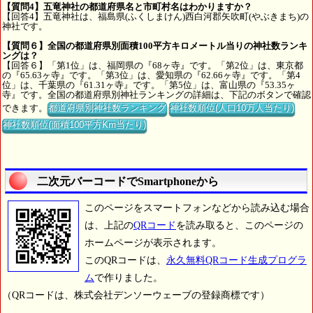
【質問4】五竜神社の都道府県名と市町村名はわかりますか？
【回答4】五竜神社は、福島県(ふくしまけん)西白河郡矢吹町(やぶきまち)の
神社です。
【質問６】全国の都道府県別面積100平方キロメートル当りの神社数ランキ
ングは？
【回答６】「第1位」は、福岡県の『68ヶ寺』です。「第2位」は、東京都
の『65.63ヶ寺』です。「第3位」は、愛知県の『62.66ヶ寺』です。「第4
位」は、千葉県の『61.31ヶ寺』です。「第5位」は、富山県の『53.35ヶ
寺』です。全国の都道府県別神社ランキングの詳細は、下記のボタンで確認
できます。
都道府県別神社数ランキング
神社数順位(人口10万人当たり)
神社数順位(面積100平方Km当たり)
二次元バーコードでSmartphoneから
このページをスマートフォンなどから読み込む場合
は、上記の
QRコード
を読み取ると、このページの
ホームページが表示されます。
このQRコードは、
永久無料QRコード生成プログラ
ム
で作りました。
（QRコードは、株式会社デンソーウェーブの登録商標です）