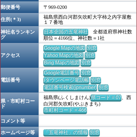
郵便番号
〒969-0200
福島県西白河郡矢吹町大字柿之内字屋敷
住所(＊3)
１７番地
日本全国の五竜神社
全都道府県神社数
神社名ランキン
グ
順位＝4166位、神社数＝1社
Google Mapの地図
別窓
アクセス
Yahoo Mapの地図
別窓
Bing Mapの地図
別窓
Google電話番号
別窓
電話番号
iタウンページ電話帳
別窓
電話番号検索(jpnumber)
別窓
福島県(ふくしまけん)
県コード = 07
、西
県・市町村コー
白河郡矢吹町(やぶきまち)
ド
市町村コード = 466
コメント等
「五竜神社」の情報
別窓
ホームページ等