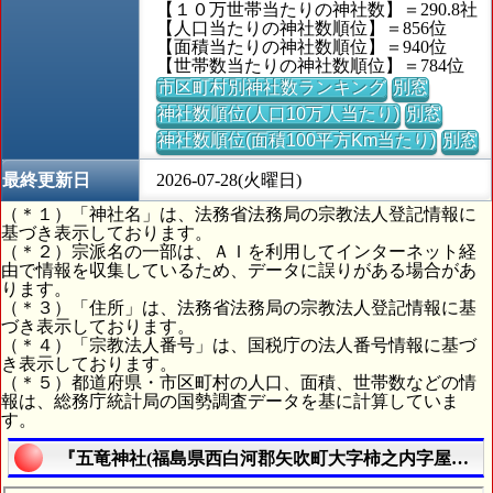
【１０万世帯当たりの神社数】＝290.8社
【人口当たりの神社数順位】＝856位
【面積当たりの神社数順位】＝940位
【世帯数当たりの神社数順位】＝784位
市区町村別神社数ランキング
別窓
神社数順位(人口10万人当たり)
別窓
神社数順位(面積100平方Km当たり)
別窓
最終更新日
2026-07-28(火曜日)
（＊１）「神社名」は、法務省法務局の宗教法人登記情報に
基づき表示しております。
（＊２）宗派名の一部は、ＡＩを利用してインターネット経
由で情報を収集しているため、データに誤りがある場合があ
ります。
（＊３）「住所」は、法務省法務局の宗教法人登記情報に基
づき表示しております。
（＊４）「宗教法人番号」は、国税庁の法人番号情報に基づ
き表示しております。
（＊５）都道府県・市区町村の人口、面積、世帯数などの情
報は、総務庁統計局の国勢調査データを基に計算していま
す。
『五竜神社(福島県西白河郡矢吹町大字柿之内字屋敷１