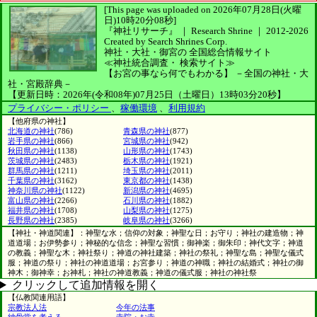
[This page was uploaded on 2026年07月28日(火曜
日)10時20分08秒]
『神社リサーチ』 ｜ Research Shrine
｜
2012-2026
Created by
Search Shrines Corp.
神社・大社・御宮の
全国総合情報サイト
≪神社統合調査・
検索サイト≫
【お宮の事なら何でもわかる】
－全国の神社・大
社・宮殿辞典－
【更新日時：2026年(令和08年)07月25日（土曜日）13時03分20秒】
プライバシー・ポリシー
、
稼働環境
、
利用規約
【他府県の神社】
北海道の神社
(786)
青森県の神社
(877)
岩手県の神社
(866)
宮城県の神社
(942)
秋田県の神社
(1138)
山形県の神社
(1743)
茨城県の神社
(2483)
栃木県の神社
(1921)
群馬県の神社
(1211)
埼玉県の神社
(2011)
千葉県の神社
(3162)
東京都の神社
(1438)
神奈川県の神社
(1122)
新潟県の神社
(4695)
富山県の神社
(2266)
石川県の神社
(1882)
福井県の神社
(1708)
山梨県の神社
(1275)
長野県の神社
(2385)
岐阜県の神社
(3266)
【神社・神道関連】：神聖な水；信仰の対象；神聖な日；お守り；神社の建造物；神
道道場；お伊勢参り；神秘的な信念；神聖な習慣；御神楽；御朱印；神代文字；神道
の教義；神聖な木；神社祭り；神道の神社建築；神社の祭礼；神聖な島；神聖な儀式
服；神道の祭り；神社の神道道場；お宮参り；神道の神職；神社の結婚式；神社の御
神木；御神幸；お神札；神社の神道教義；神道の儀式服；神社の神社祭
クリックして追加情報を開く
【仏教関連用語】
宗教法人法
今年の法事
納骨堂を考える
寺院・お寺