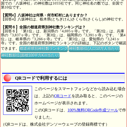
国での「八坂神社」の神社数は1055社です。同じ神社名の数では、全国で
第10位です。
【質問4】八坂神社は何県・何市町村にありますか？
【回答4】八坂神社は、栃木県(とちぎけん)さくら市(さくらし)の神社です。
【質問６】全国の都道府県別神社数ランキングは？
【回答６】「第1位」は、新潟県の『4,695ヶ寺』です。「第2位」は、兵庫
県の『3,837ヶ寺』です。「第3位」は、福岡県の『3,391ヶ寺』です。「第4
位」は、岐阜県の『3,266ヶ寺』です。「第5位」は、愛知県の『3,241ヶ
寺』です。全国の都道府県別神社ランキングの詳細は、下記のボタンで確認
できます。
都道府県別神社数ランキング
神社数順位(人口10万人当たり)
神社数順位(面積100平方Km当たり)
QRコードで利用するには
このページをスマートフォンなどから読み込む場合
は、上記の
QRコード
を読み取ると、このページの
ホームページが表示されます。
このQRコードは、
100%無料QRCode作成ツール
で作
りました。
（QRコードは、株式会社デンソーウェーブの登録商標です）