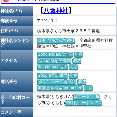
【
八坂神社
】
神社名(＊1)
郵便番号
〒329-1311
住所(＊3)
栃木県さくら市氏家２３８２番地
日本全国の八坂神社
全都道府県神社数
神社名ランキン
グ
順位＝10位、神社数＝1055社
Google Mapの地図
別窓
アクセス
Yahoo Mapの地図
別窓
Bing Mapの地図
別窓
Google電話番号
別窓
電話番号
iタウンページ電話帳
別窓
電話番号検索(jpnumber)
別窓
栃木県(とちぎけん)
県コード = 09
、さく
県・市町村コー
ド
ら市(さくらし)
市町村コード = 214
コメント等