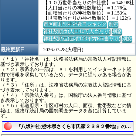
【１０万世帯当たりの神社数】＝146.98社
【人口当たりの神社数順位】＝1,176位
【面積当たりの神社数順位】＝1,153位
【世帯数当たりの神社数順位】＝1,122位
市区町村別神社数ランキング
別窓
神社数順位(人口10万人当たり)
別窓
神社数順位(面積100平方Km当たり)
別窓
最終更新日
2026-07-28(火曜日)
（＊１）「神社名」は、法務省法務局の宗教法人登記情報に
基づき表示しております。
（＊２）宗派名の一部は、ＡＩを利用してインターネット経
由で情報を収集しているため、データに誤りがある場合があ
ります。
（＊３）「住所」は、法務省法務局の宗教法人登記情報に基
づき表示しております。
（＊４）「宗教法人番号」は、国税庁の法人番号情報に基づ
き表示しております。
（＊５）都道府県・市区町村の人口、面積、世帯数などの情
報は、総務庁統計局の国勢調査データを基に計算していま
す。
『八坂神社(栃木県さくら市氏家２３８２番地)』の航