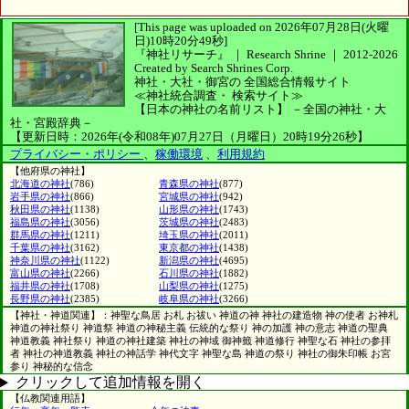
[This page was uploaded on 2026年07月28日(火曜
日)10時20分49秒]
『神社リサーチ』 ｜ Research Shrine
｜
2012-2026
Created by
Search Shrines Corp.
神社・大社・御宮の
全国総合情報サイト
≪神社統合調査・
検索サイト≫
【日本の神社の名前リスト】
－全国の神社・大
社・宮殿辞典－
【更新日時：2026年(令和08年)07月27日（月曜日）20時19分26秒】
プライバシー・ポリシー
、
稼働環境
、
利用規約
【他府県の神社】
北海道の神社
(786)
青森県の神社
(877)
岩手県の神社
(866)
宮城県の神社
(942)
秋田県の神社
(1138)
山形県の神社
(1743)
福島県の神社
(3056)
茨城県の神社
(2483)
群馬県の神社
(1211)
埼玉県の神社
(2011)
千葉県の神社
(3162)
東京都の神社
(1438)
神奈川県の神社
(1122)
新潟県の神社
(4695)
富山県の神社
(2266)
石川県の神社
(1882)
福井県の神社
(1708)
山梨県の神社
(1275)
長野県の神社
(2385)
岐阜県の神社
(3266)
【神社・神道関連】：神聖な鳥居 お札 お祓い 神道の神 神社の建造物 神の使者 お神札
神道の神社祭り 神道祭 神道の神秘主義 伝統的な祭り 神の加護 神の意志 神道の聖典
神道教義 神社祭り 神道の神社建築 神社の神域 御神籤 神道修行 神聖な石 神社の参拝
者 神社の神道教義 神社の神話学 神代文字 神聖な島 神道の祭り 神社の御朱印帳 お宮
参り 神秘的な信念
クリックして追加情報を開く
【仏教関連用語】