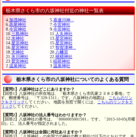
栃木県さくら市の八坂神社付近の神社一覧表
4.
加茂神社
5.
喜連川神...
6.
高尾神社
7.
今宮神社
8.
今宮神社
9.
今宮神社
10.
三島神社
11.
人丸神社
12.
水神社
13.
星宮神社
14.
星宮神社
15.
星宮神社
16.
星宮神社
17.
智賀津神...
18.
天神社
20.
八幡宮
21.
氷川神社
22.
穂積神社
23.
鷲宮神社
1.
稲荷神社
2.
温泉神社
3.
温泉神社
栃木県さくら市の八坂神社についてのよくある質問
【質問1】八坂神社はどこにありますか？
【回答1】八坂神社の所在地は、「栃木県さくら市氏家２３８２番地」で
す。郵便番号は、「〒329-1311」です。八坂神社の地図は、
こちらのリン
クをクリック
してください。 地図を別窓で開くには、
こちらのリンクをク
リック
してください。
【質問2】八坂神社の法人番号はわかりますか？
【回答2】八坂神社の番号は、「8060005001591」です。「2015-10-05(月曜
日)」に、法人番号が指定されました。
【質問3】八坂神社は全国に何社ありますか？
【回答3】「八坂神社」の全国での神社の数と順位は以下のとおりです。全