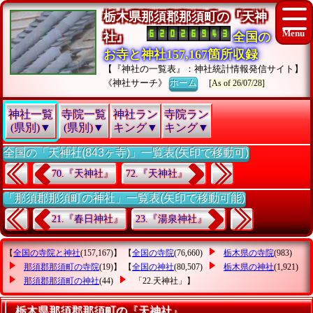
栃木県那須郡那須町の『天神
社』
全国の
お寺と神社157,167箇所収録
【『神社の一覧表』：神社統計情報発信サイト】
《神社サーチ》
ホーム
[As of 26/07/28]
神社一覧
寺院一覧
神社ラン
寺院ラン
(県別)▼
(県別)▼
キング▼
キング▼
全国の「天神社(843ヶ寺)」一覧表(矢印で移動可)
70.『天神社』
72.『天神社』
「那須郡那須町の神社」一覧表(矢印で移動可能)
21.『春日神社』
23.『湯泉神社』
【
全国の寺院と神社
(157,167)】 【
全国の寺院
(76,660)
栃木県の寺院
(983)
那須郡那須町の寺院
(19)】 【
全国の神社
(80,507)
栃木県の神社
(1,921)
那須郡那須町の神社
(44)
「22.天神社」
】
栃木県那須郡那須町の『天神社』