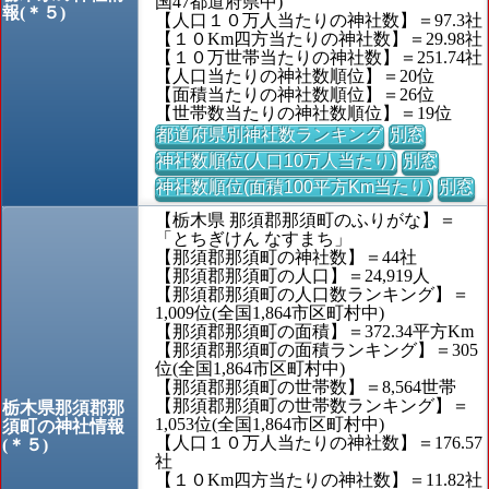
国47都道府県中)
報(＊５)
【人口１０万人当たりの神社数】＝97.3社
【１０Km四方当たりの神社数】＝29.98社
【１０万世帯当たりの神社数】＝251.74社
【人口当たりの神社数順位】＝20位
【面積当たりの神社数順位】＝26位
【世帯数当たりの神社数順位】＝19位
都道府県別神社数ランキング
別窓
神社数順位(人口10万人当たり)
別窓
神社数順位(面積100平方Km当たり)
別窓
【栃木県 那須郡那須町のふりがな】＝
「とちぎけん なすまち」
【那須郡那須町の神社数】＝44社
【那須郡那須町の人口】＝24,919人
【那須郡那須町の人口数ランキング】＝
1,009位(全国1,864市区町村中)
【那須郡那須町の面積】＝372.34平方Km
【那須郡那須町の面積ランキング】＝305
位(全国1,864市区町村中)
【那須郡那須町の世帯数】＝8,564世帯
【那須郡那須町の世帯数ランキング】＝
栃木県那須郡那
1,053位(全国1,864市区町村中)
須町の神社情報
【人口１０万人当たりの神社数】＝176.57
(＊５)
社
【１０Km四方当たりの神社数】＝11.82社