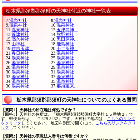
栃木県那須郡那須町の天神社付近の神社一覧表
7.
温泉神社
8.
温泉神社
9.
温泉神社
10.
温泉神社
11.
温泉神社
12.
玉津島神...
13.
近津神社
14.
熊野神社
15.
高久神社
16.
黒田原神...
17.
山神社
18.
鹿島神社
19.
住吉玉津...
20.
十二所神...
21.
春日神社
23.
湯泉神社
24.
湯泉神社
25.
湯泉神社
26.
湯泉神社
27.
湯泉神社
28.
湯泉神社
29.
湯泉神社
30.
湯泉神社
31.
湯泉神社
32.
湯泉神社
33.
湯泉神社
34.
湯泉神社
35.
湯泉神社
36.
湯泉神社
37.
那須宝来...
栃木県那須郡那須町の天神社についてのよくある質問
【質問1】天神社の所在地は何処ですか？
【回答1】天神社の住所は、「栃木県那須郡那須町大字梓１５番地２」で
す。郵便番号は、「〒329-3432」です。天神社の地図は、
こちらのリンク
をクリック
してください。 地図を別窓で開くには、
こちらのリンクをクリ
ック
してください。
【質問2】天神社の宗教法人番号は何番ですか？