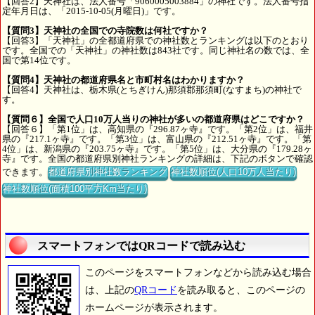
【回答2】天神社は、法人番号「9060005003884」の神社です。法人番号指
定年月日は、「2015-10-05(月曜日)」です。
【質問3】天神社の全国での寺院数は何社ですか？
【回答3】「天神社」の全都道府県での神社数とランキングは以下のとおり
です。全国での「天神社」の神社数は843社です。同じ神社名の数では、全
国で第14位です。
【質問4】天神社の都道府県名と市町村名はわかりますか？
【回答4】天神社は、栃木県(とちぎけん)那須郡那須町(なすまち)の神社で
す。
【質問６】全国で人口10万人当りの神社が多いの都道府県はどこですか？
【回答６】「第1位」は、高知県の『296.87ヶ寺』です。「第2位」は、福井
県の『217.1ヶ寺』です。「第3位」は、富山県の『212.51ヶ寺』です。「第
4位」は、新潟県の『203.75ヶ寺』です。「第5位」は、大分県の『179.28ヶ
寺』です。全国の都道府県別神社ランキングの詳細は、下記のボタンで確認
できます。
都道府県別神社数ランキング
神社数順位(人口10万人当たり)
神社数順位(面積100平方Km当たり)
スマートフォンではQRコードで読み込む
このページをスマートフォンなどから読み込む場合
は、上記の
QRコード
を読み取ると、このページの
ホームページが表示されます。