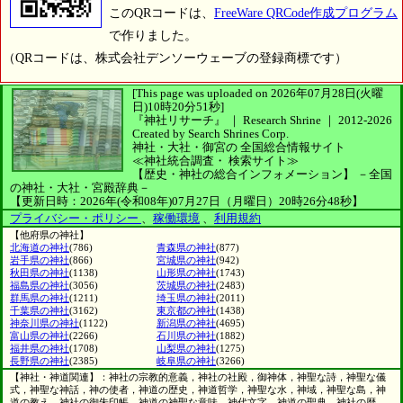
このQRコードは、
FreeWare QRCode作成プログラム
で作りました。
（QRコードは、株式会社デンソーウェーブの登録商標です）
[This page was uploaded on 2026年07月28日(火曜
日)10時20分51秒]
『神社リサーチ』 ｜ Research Shrine
｜
2012-2026
Created by
Search Shrines Corp.
神社・大社・御宮の
全国総合情報サイト
≪神社統合調査・
検索サイト≫
【歴史・神社の総合インフォメーション】
－全国
の神社・大社・宮殿辞典－
【更新日時：2026年(令和08年)07月27日（月曜日）20時26分48秒】
プライバシー・ポリシー
、
稼働環境
、
利用規約
【他府県の神社】
北海道の神社
(786)
青森県の神社
(877)
岩手県の神社
(866)
宮城県の神社
(942)
秋田県の神社
(1138)
山形県の神社
(1743)
福島県の神社
(3056)
茨城県の神社
(2483)
群馬県の神社
(1211)
埼玉県の神社
(2011)
千葉県の神社
(3162)
東京都の神社
(1438)
神奈川県の神社
(1122)
新潟県の神社
(4695)
富山県の神社
(2266)
石川県の神社
(1882)
福井県の神社
(1708)
山梨県の神社
(1275)
長野県の神社
(2385)
岐阜県の神社
(3266)
【神社・神道関連】：神社の宗教的意義，神社の社殿，御神体，神聖な詩，神聖な儀
式，神聖な神話，神の使者，神道の歴史，神道哲学，神聖な水，神域，神聖な島，神
道の教え，神社の御朱印帳，神道の神聖な意味，神代文字，神道の聖典，神社の歴