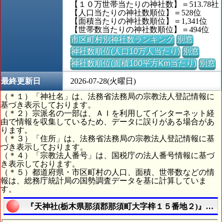
【１０万世帯当たりの神社数】＝513.78社
【人口当たりの神社数順位】＝528位
【面積当たりの神社数順位】＝1,341位
【世帯数当たりの神社数順位】＝494位
市区町村別神社数ランキング
別窓
神社数順位(人口10万人当たり)
別窓
神社数順位(面積100平方Km当たり)
別窓
最終更新日
2026-07-28(火曜日)
（＊１）「神社名」は、法務省法務局の宗教法人登記情報に
基づき表示しております。
（＊２）宗派名の一部は、ＡＩを利用してインターネット経
由で情報を収集しているため、データに誤りがある場合があ
ります。
（＊３）「住所」は、法務省法務局の宗教法人登記情報に基
づき表示しております。
（＊４）「宗教法人番号」は、国税庁の法人番号情報に基づ
き表示しております。
（＊５）都道府県・市区町村の人口、面積、世帯数などの情
報は、総務庁統計局の国勢調査データを基に計算していま
す。
『天神社(栃木県那須郡那須町大字梓１５番地２)』の