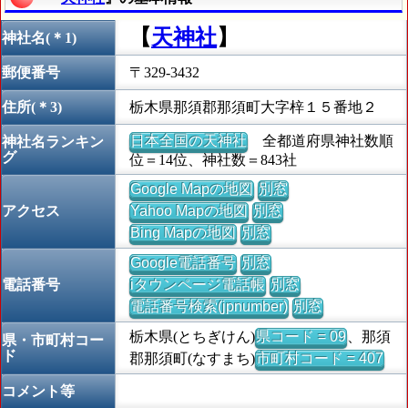
【
天神社
】
神社名(＊1)
郵便番号
〒329-3432
住所(＊3)
栃木県那須郡那須町大字梓１５番地２
日本全国の天神社
全都道府県神社数順
神社名ランキン
グ
位＝14位、神社数＝843社
Google Mapの地図
別窓
アクセス
Yahoo Mapの地図
別窓
Bing Mapの地図
別窓
Google電話番号
別窓
電話番号
iタウンページ電話帳
別窓
電話番号検索(jpnumber)
別窓
栃木県(とちぎけん)
県コード = 09
、那須
県・市町村コー
ド
郡那須町(なすまち)
市町村コード = 407
コメント等