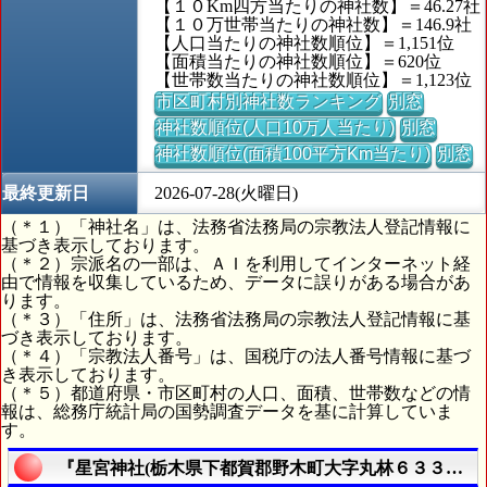
【１０Km四方当たりの神社数】＝46.27社
【１０万世帯当たりの神社数】＝146.9社
【人口当たりの神社数順位】＝1,151位
【面積当たりの神社数順位】＝620位
【世帯数当たりの神社数順位】＝1,123位
市区町村別神社数ランキング
別窓
神社数順位(人口10万人当たり)
別窓
神社数順位(面積100平方Km当たり)
別窓
最終更新日
2026-07-28(火曜日)
（＊１）「神社名」は、法務省法務局の宗教法人登記情報に
基づき表示しております。
（＊２）宗派名の一部は、ＡＩを利用してインターネット経
由で情報を収集しているため、データに誤りがある場合があ
ります。
（＊３）「住所」は、法務省法務局の宗教法人登記情報に基
づき表示しております。
（＊４）「宗教法人番号」は、国税庁の法人番号情報に基づ
き表示しております。
（＊５）都道府県・市区町村の人口、面積、世帯数などの情
報は、総務庁統計局の国勢調査データを基に計算していま
す。
『星宮神社(栃木県下都賀郡野木町大字丸林６３３番地