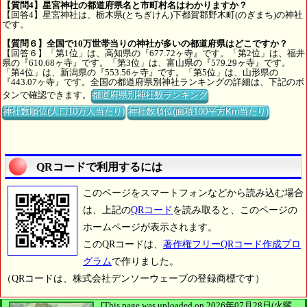
【質問4】星宮神社の都道府県名と市町村名はわかりますか？
【回答4】星宮神社は、栃木県(とちぎけん)下都賀郡野木町(のぎまち)の神社
です。
【質問６】全国で10万世帯当りの神社が多いの都道府県はどこですか？
【回答６】「第1位」は、高知県の『677.72ヶ寺』です。「第2位」は、福井
県の『610.68ヶ寺』です。「第3位」は、富山県の『579.29ヶ寺』です。
「第4位」は、新潟県の『553.56ヶ寺』です。「第5位」は、山形県の
『443.07ヶ寺』です。全国の都道府県別神社ランキングの詳細は、下記のボ
タンで確認できます。
都道府県別神社数ランキング
神社数順位(人口10万人当たり)
神社数順位(面積100平方Km当たり)
QRコードで利用するには
このページをスマートフォンなどから読み込む場合
は、上記の
QRコード
を読み取ると、このページの
ホームページが表示されます。
このQRコードは、
著作権フリーQRコード作成プロ
グラム
で作りました。
（QRコードは、株式会社デンソーウェーブの登録商標です）
[This page was uploaded on 2026年07月28日(火曜