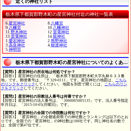
近くの神社リスト
栃木県下都賀郡野木町の星宮神社付近の神社一覧表
6.
星宮神社
8.
八幡宮
9.
八幡宮
10.
八幡神社
11.
野木神社
12.
雷電神社
13.
雷電神社
14.
龍神社
1.
愛宕神社
2.
熊野神社
3.
高良神社
4.
根渡神社
5.
神明宮
栃木県下都賀郡野木町の星宮神社についてのよくある
【質問1】星宮神社の所在地は何処ですか？
【回答1】星宮神社の住所は、「栃木県下都賀郡野木町大字丸林６３３番
地」です。郵便番号は、「〒329-0111」です。星宮神社の地図は、
こちら
のリンクをクリック
してください。 地図を別窓で開くには、
こちらのリン
クをクリック
してください。
【質問2】星宮神社の宗教法人番号は何番ですか？
【回答2】星宮神社の法人番号は、「3060005005135」です。法人番号指定
年月日は、「2015-10-05(月曜日)」です。
【質問3】星宮神社の全国での寺院数は何社ですか？
【回答3】「星宮神社」の全都道府県での神社数とランキングは以下のとお
りです。全国での「星宮神社」の神社数は188社です。同じ神社名の数で
は、全国で第47位です。