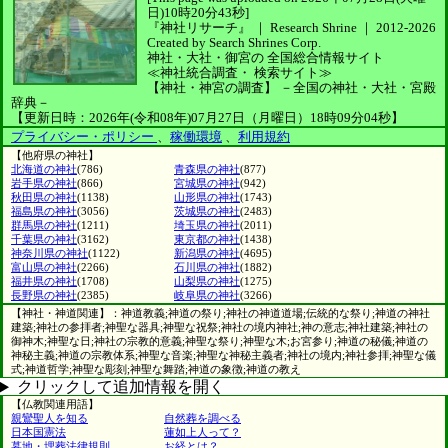
日)10時20分43秒]
『神社リサーチ』 ｜ Research Shrine
｜
2012-2026
Created by
Search Shrines Corp.
神社・大社・御宮の
全国総合情報サイト
≪神社統合調査・
検索サイト≫
【神社・神宮の調査】
－全国の神社・大社・宮殿
辞典－
【更新日時：2026年(令和08年)07月27日（月曜日）18時09分04秒】
プライバシー・ポリシー
、
稼働環境
、
利用規約
【他府県の神社】
北海道の神社
(786)
青森県の神社
(877)
岩手県の神社
(866)
宮城県の神社
(942)
秋田県の神社
(1138)
山形県の神社
(1743)
福島県の神社
(3056)
茨城県の神社
(2483)
群馬県の神社
(1211)
埼玉県の神社
(2011)
千葉県の神社
(3162)
東京都の神社
(1438)
神奈川県の神社
(1122)
新潟県の神社
(4695)
富山県の神社
(2266)
石川県の神社
(1882)
福井県の神社
(1708)
山梨県の神社
(1275)
長野県の神社
(2385)
岐阜県の神社
(3266)
【神社・神道関連】：神道教義;神道の祭り;神社の神道道場;伝統的な祭り;神道の神社
建築;神社の参拝者;神聖な器具;神聖な祝祭;神社の境内神社;神の意志;神社建築;神社の
御神木;神聖な日;神社の宗教的意義;神聖な祭り;神聖な木;お宮参り;神道の秘儀;神道の
神秘主義;神道の宗教体系;神聖な音楽;神聖な神秘主義者;神社の境内;神社参拝;神聖な儀
式;神道哲学;神聖な彫刻;神聖な舞踏;神道の象徴;神道の教え
クリックして追加情報を開く
【仏教関連用語】
親鸞聖人を知る
自然葬を調べる
日本国憲法
蓮如上人って？
墓地・埋葬法律規則
お経とは？