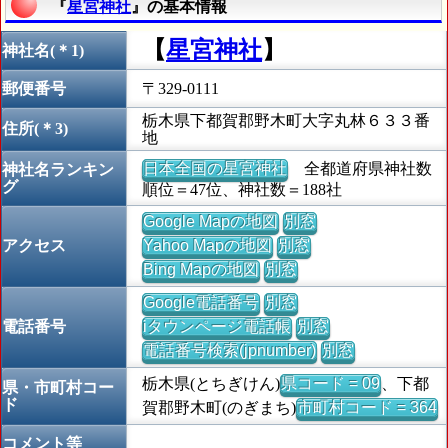
『
星宮神社
』の基本情報
【
星宮神社
】
神社名(＊1)
郵便番号
〒329-0111
栃木県下都賀郡野木町大字丸林６３３番
住所(＊3)
地
日本全国の星宮神社
全都道府県神社数
神社名ランキン
グ
順位＝47位、神社数＝188社
Google Mapの地図
別窓
アクセス
Yahoo Mapの地図
別窓
Bing Mapの地図
別窓
Google電話番号
別窓
電話番号
iタウンページ電話帳
別窓
電話番号検索(jpnumber)
別窓
栃木県(とちぎけん)
県コード = 09
、下都
県・市町村コー
ド
賀郡野木町(のぎまち)
市町村コード = 364
コメント等