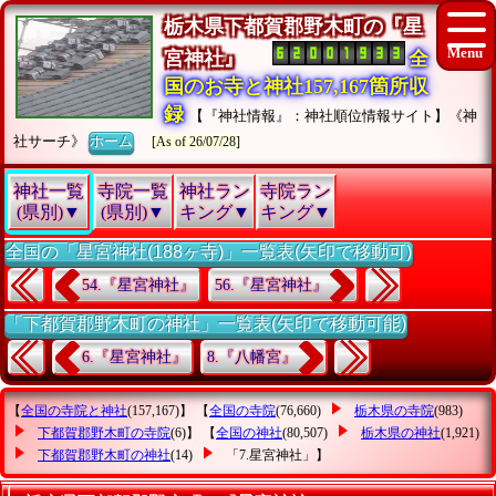
栃木県下都賀郡野木町の『星
宮神社』
全
国のお寺と神社157,167箇所収
録
【『神社情報』：神社順位情報サイト】《神
社サーチ》
ホーム
[As of 26/07/28]
神社一覧
寺院一覧
神社ラン
寺院ラン
(県別)▼
(県別)▼
キング▼
キング▼
全国の「星宮神社(188ヶ寺)」一覧表(矢印で移動可)
54.『星宮神社』
56.『星宮神社』
「下都賀郡野木町の神社」一覧表(矢印で移動可能)
6.『星宮神社』
8.『八幡宮』
【
全国の寺院と神社
(157,167)】 【
全国の寺院
(76,660)
栃木県の寺院
(983)
下都賀郡野木町の寺院
(6)】 【
全国の神社
(80,507)
栃木県の神社
(1,921)
下都賀郡野木町の神社
(14)
「7.星宮神社」
】