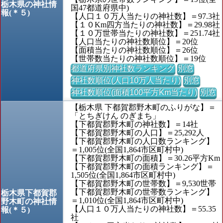
栃木県の神社情
国47都道府県中)
報(＊５)
【人口１０万人当たりの神社数】＝97.3社
【１０Km四方当たりの神社数】＝29.98社
【１０万世帯当たりの神社数】＝251.74社
【人口当たりの神社数順位】＝20位
【面積当たりの神社数順位】＝26位
【世帯数当たりの神社数順位】＝19位
都道府県別神社数ランキング
別窓
神社数順位(人口10万人当たり)
別窓
神社数順位(面積100平方Km当たり)
別窓
【栃木県 下都賀郡野木町のふりがな】＝
「とちぎけん のぎまち」
【下都賀郡野木町の神社数】＝14社
【下都賀郡野木町の人口】＝25,292人
【下都賀郡野木町の人口数ランキング】
＝1,005位(全国1,864市区町村中)
【下都賀郡野木町の面積】＝30.26平方Km
【下都賀郡野木町の面積ランキング】＝
1,505位(全国1,864市区町村中)
【下都賀郡野木町の世帯数】＝9,530世帯
【下都賀郡野木町の世帯数ランキング】
栃木県下都賀郡
＝1,010位(全国1,864市区町村中)
野木町の神社情
【人口１０万人当たりの神社数】＝55.35
報(＊５)
社