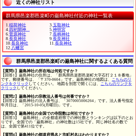
近くの神社リスト
群馬県邑楽郡邑楽町の巌島神社付近の神社一覧表
1.
稲荷神社
3.
玉取神社
4.
四祀開神...
5.
神明宮
6.
菅原神社
7.
長柄神社
8.
長良神社
9.
長良神社
10.
長良神社
11.
長良神社
12.
八幡宮
群馬県邑楽郡邑楽町の巌島神社に関するよくある質問
【質問1】巌島神社の所在地は何処ですか？
【回答1】巌島神社の住所は、「群馬県邑楽郡邑楽町大字石打２１８番地」
です。郵便番号は、「〒370-0604」です。巌島神社の地図は、
こちらのリ
ンクをクリック
してください。 地図を別窓で開くには、
こちらのリンクを
クリック
してください。
【質問2】巌島神社の宗教法人番号は何番ですか？
【回答2】巌島神社の法人番号は、「3070005006264」です。法人番号指定
年月日は、「2015-10-05(月曜日)」です。
【質問3】巌島神社の全国での寺院数は何社ですか？
【回答3】「巌島神社」の全都道府県での神社数とランキングは以下のとお
りです。全国での「巌島神社」の神社数は15社です。同じ神社名の数で
は、全国で第411位です。
【質問4】巌島神社の都道府県名と市町村名はわかりますか？