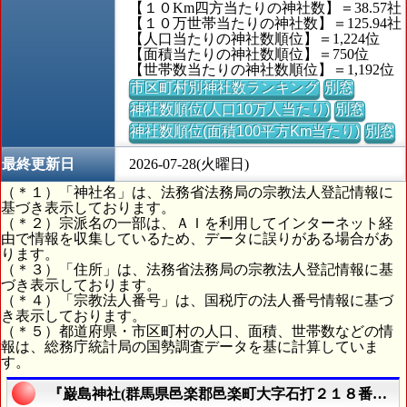
【１０Km四方当たりの神社数】＝38.57社
【１０万世帯当たりの神社数】＝125.94社
【人口当たりの神社数順位】＝1,224位
【面積当たりの神社数順位】＝750位
【世帯数当たりの神社数順位】＝1,192位
市区町村別神社数ランキング
別窓
神社数順位(人口10万人当たり)
別窓
神社数順位(面積100平方Km当たり)
別窓
最終更新日
2026-07-28(火曜日)
（＊１）「神社名」は、法務省法務局の宗教法人登記情報に
基づき表示しております。
（＊２）宗派名の一部は、ＡＩを利用してインターネット経
由で情報を収集しているため、データに誤りがある場合があ
ります。
（＊３）「住所」は、法務省法務局の宗教法人登記情報に基
づき表示しております。
（＊４）「宗教法人番号」は、国税庁の法人番号情報に基づ
き表示しております。
（＊５）都道府県・市区町村の人口、面積、世帯数などの情
報は、総務庁統計局の国勢調査データを基に計算していま
す。
『巌島神社(群馬県邑楽郡邑楽町大字石打２１８番地)