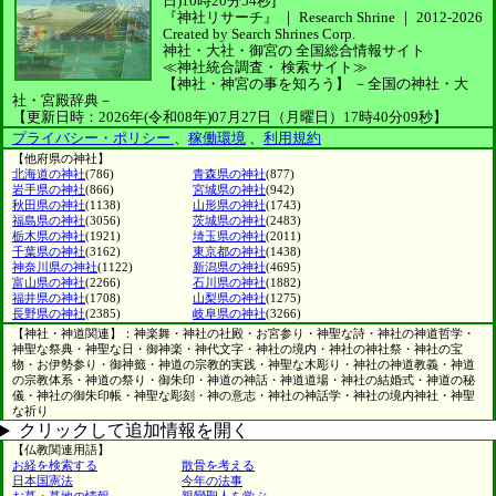
日)10時20分54秒]
『神社リサーチ』 ｜ Research Shrine
｜
2012-2026
Created by
Search Shrines Corp.
神社・大社・御宮の
全国総合情報サイト
≪神社統合調査・
検索サイト≫
【神社・神宮の事を知ろう】
－全国の神社・大
社・宮殿辞典－
【更新日時：2026年(令和08年)07月27日（月曜日）17時40分09秒】
プライバシー・ポリシー
、
稼働環境
、
利用規約
【他府県の神社】
北海道の神社
(786)
青森県の神社
(877)
岩手県の神社
(866)
宮城県の神社
(942)
秋田県の神社
(1138)
山形県の神社
(1743)
福島県の神社
(3056)
茨城県の神社
(2483)
栃木県の神社
(1921)
埼玉県の神社
(2011)
千葉県の神社
(3162)
東京都の神社
(1438)
神奈川県の神社
(1122)
新潟県の神社
(4695)
富山県の神社
(2266)
石川県の神社
(1882)
福井県の神社
(1708)
山梨県の神社
(1275)
長野県の神社
(2385)
岐阜県の神社
(3266)
【神社・神道関連】：神楽舞・神社の社殿・お宮参り・神聖な詩・神社の神道哲学・
神聖な祭典・神聖な日・御神楽・神代文字・神社の境内・神社の神社祭・神社の宝
物・お伊勢参り・御神籤・神道の宗教的実践・神聖な木彫り・神社の神道教義・神道
の宗教体系・神道の祭り・御朱印・神道の神話・神道道場・神社の結婚式・神道の秘
儀・神社の御朱印帳・神聖な彫刻・神の意志・神社の神話学・神社の境内神社・神聖
な祈り
クリックして追加情報を開く
【仏教関連用語】
お経を検索する
散骨を考える
日本国憲法
今年の法事