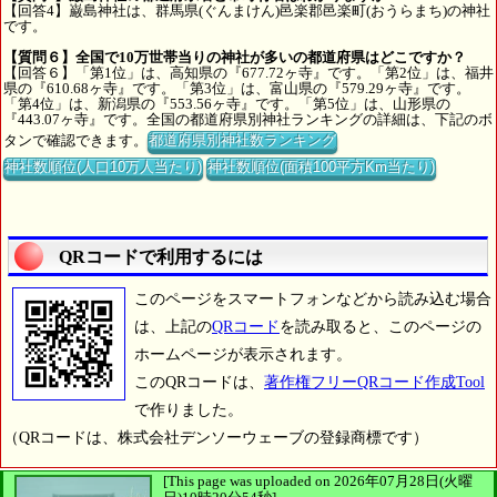
【回答4】巌島神社は、群馬県(ぐんまけん)邑楽郡邑楽町(おうらまち)の神社
です。
【質問６】全国で10万世帯当りの神社が多いの都道府県はどこですか？
【回答６】「第1位」は、高知県の『677.72ヶ寺』です。「第2位」は、福井
県の『610.68ヶ寺』です。「第3位」は、富山県の『579.29ヶ寺』です。
「第4位」は、新潟県の『553.56ヶ寺』です。「第5位」は、山形県の
『443.07ヶ寺』です。全国の都道府県別神社ランキングの詳細は、下記のボ
タンで確認できます。
都道府県別神社数ランキング
神社数順位(人口10万人当たり)
神社数順位(面積100平方Km当たり)
QRコードで利用するには
このページをスマートフォンなどから読み込む場合
は、上記の
QRコード
を読み取ると、このページの
ホームページが表示されます。
このQRコードは、
著作権フリーQRコード作成Tool
で作りました。
（QRコードは、株式会社デンソーウェーブの登録商標です）
[This page was uploaded on 2026年07月28日(火曜