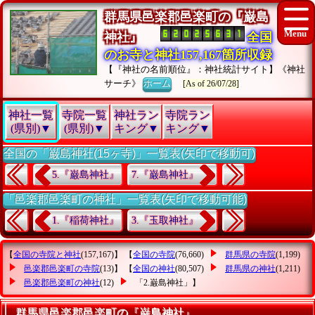
群馬県邑楽郡邑楽町の『巌島
神社』
全国
のお寺と神社157,167箇所収録
【『神社の名前順位』：神社統計サイト】《神社
サーチ》
ホーム
[As of 26/07/28]
神社一覧
寺院一覧
神社ラン
寺院ラン
(県別)▼
(県別)▼
キング▼
キング▼
全国の「巌島神社(15ヶ寺)」一覧表(矢印で移動可)
5.『巌島神社』
7.『巌島神社』
「邑楽郡邑楽町の神社」一覧表(矢印で移動可能)
1.『稲荷神社』
3.『玉取神社』
【
全国の寺院と神社
(157,167)】 【
全国の寺院
(76,660)
群馬県の寺院
(1,199)
邑楽郡邑楽町の寺院
(13)】 【
全国の神社
(80,507)
群馬県の神社
(1,211)
邑楽郡邑楽町の神社
(12)
「2.巌島神社」
】
群馬県邑楽郡邑楽町の『巌島神社』