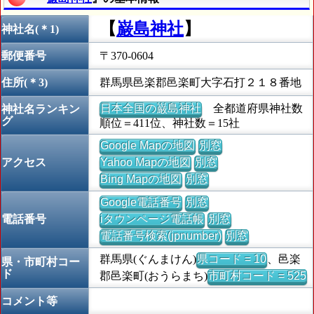
【
巌島神社
】
神社名(＊1)
郵便番号
〒370-0604
住所(＊3)
群馬県邑楽郡邑楽町大字石打２１８番地
日本全国の巌島神社
全都道府県神社数
神社名ランキン
グ
順位＝411位、神社数＝15社
Google Mapの地図
別窓
アクセス
Yahoo Mapの地図
別窓
Bing Mapの地図
別窓
Google電話番号
別窓
電話番号
iタウンページ電話帳
別窓
電話番号検索(jpnumber)
別窓
群馬県(ぐんまけん)
県コード = 10
、邑楽
県・市町村コー
ド
郡邑楽町(おうらまち)
市町村コード = 525
コメント等