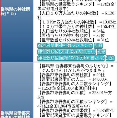
【群馬県の世帯数ランキング】＝17位(全
国47都道府県中)
群馬県の神社情
【人口１０万人当たりの神社数】＝61.38
報(＊５)
社
【１０Km四方当たりの神社数】＝19.03社
【１０万世帯当たりの神社数】＝156.47社
【人口当たりの神社数順位】＝34位
【面積当たりの神社数順位】＝32位
【世帯数当たりの神社数順位】＝31位
都道府県別神社数ランキング
別窓
神社数順位(人口10万人当たり)
別窓
神社数順位(面積100平方Km当たり)
別窓
【群馬県 吾妻郡東吾妻町のふりがな】＝
「ぐんまけん ひがしあがつままち」
【吾妻郡東吾妻町の神社数】＝29社
【吾妻郡東吾妻町の人口】＝14,033人
【吾妻郡東吾妻町の人口数ランキング】
＝1,253位(全国1,864市区町村中)
【吾妻郡東吾妻町の面積】＝253.91平方
Km
【吾妻郡東吾妻町の面積ランキング】＝
471位(全国1,864市区町村中)
【吾妻郡東吾妻町の世帯数】＝5,235世帯
群馬県吾妻郡東
【吾妻郡東吾妻町の世帯数ランキング】
吾妻町の神社情