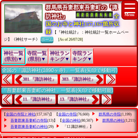
群馬県吾妻郡東吾妻町の『諏
訪神社』
全
国のお寺と神社157,167箇所収
録
【『神社統計』：神社統計一覧ホームペー
ジ】《神社サーチ》
ホーム
[As of 26/07/28]
神社一覧
寺院一覧
神社ラン
寺院ラン
(県別)▼
(県別)▼
キング▼
キング▼
全国の「諏訪神社(1890ヶ寺)」一覧表(矢印で移動可)
381.『諏訪神社』
383.『諏訪神社』
「吾妻郡東吾妻町の神社」一覧表(矢印で移動可能)
11.『諏訪神社』
13.『諏訪神社』
【
全国の寺院と神社
(157,167)】 【
全国の寺院
(76,660)
群馬県の寺院
(1,199)
吾妻郡東吾妻町の寺院
(13)】 【
全国の神社
(80,507)
群馬県の神社
(1,211)
吾妻郡東吾妻町の神社
(29)
「12.諏訪神社」
】