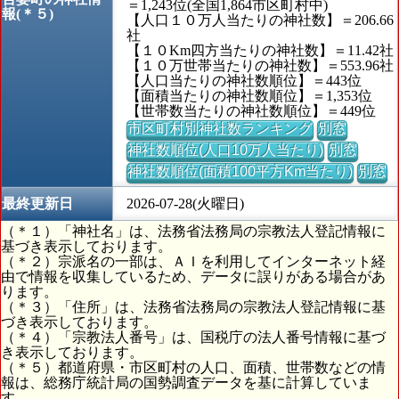
＝1,243位(全国1,864市区町村中)
報(＊５)
【人口１０万人当たりの神社数】＝206.66
社
【１０Km四方当たりの神社数】＝11.42社
【１０万世帯当たりの神社数】＝553.96社
【人口当たりの神社数順位】＝443位
【面積当たりの神社数順位】＝1,353位
【世帯数当たりの神社数順位】＝449位
市区町村別神社数ランキング
別窓
神社数順位(人口10万人当たり)
別窓
神社数順位(面積100平方Km当たり)
別窓
最終更新日
2026-07-28(火曜日)
（＊１）「神社名」は、法務省法務局の宗教法人登記情報に
基づき表示しております。
（＊２）宗派名の一部は、ＡＩを利用してインターネット経
由で情報を収集しているため、データに誤りがある場合があ
ります。
（＊３）「住所」は、法務省法務局の宗教法人登記情報に基
づき表示しております。
（＊４）「宗教法人番号」は、国税庁の法人番号情報に基づ
き表示しております。
（＊５）都道府県・市区町村の人口、面積、世帯数などの情
報は、総務庁統計局の国勢調査データを基に計算していま
す。