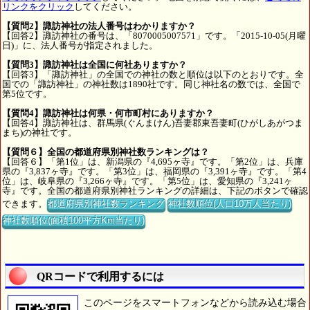
リンクをクリック
してください。
【質問2】諏訪神社の法人番号はわかりますか？
【回答2】諏訪神社の番号は、「8070005007571」です。「2015-10-05(月曜
日)」に、法人番号が指定されました。
【質問3】諏訪神社は全国に何社ありますか？
【回答3】「諏訪神社」の全国での神社の数と順位は以下のとおりです。全
国での「諏訪神社」の神社数は1890社です。同じ神社名の数では、全国で
第5位です。
【質問4】諏訪神社は何県・何市町村にありますか？
【回答4】諏訪神社は、群馬県(ぐんまけん)吾妻郡東吾妻町(ひがしあがつま
まち)の神社です。
【質問６】全国の都道府県別神社数ランキングは？
【回答６】「第1位」は、新潟県の『4,695ヶ寺』です。「第2位」は、兵庫
県の『3,837ヶ寺』です。「第3位」は、福岡県の『3,391ヶ寺』です。「第4
位」は、岐阜県の『3,266ヶ寺』です。「第5位」は、愛知県の『3,241ヶ
寺』です。全国の都道府県別神社ランキングの詳細は、下記のボタンで確認
できます。
都道府県別神社数ランキング
神社数順位(人口10万人当たり)
神社数順位(面積100平方Km当たり)
QRコードで利用するには
このページをスマートフォンなどから読み込む場合