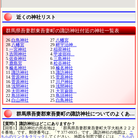
近くの神社リスト
群馬県吾妻郡東吾妻町の諏訪神社付近の神社一覧表
26.
白鳥神社
27.
八幡宮
28.
八幡宮
29.
畔宇治神...
1.
一宮神社
2.
稲荷神社
3.
吉岡神社
4.
甲波宿祢...
5.
佐奈神社
6.
三島神社
7.
鹿島宮
8.
松谷神社
9.
榛名神社
10.
榛名神社
11.
諏訪神社
13.
諏訪神社
14.
菅原神社
15.
菅原神社
16.
菅原神社
17.
川戸神社
18.
浅間神社
19.
浅間神社
20.
太田神社
21.
大宮巌鼓...
22.
鳥頭神社
23.
鳥頭神社
24.
白山神社
25.
白鳥神社
群馬県吾妻郡東吾妻町の諏訪神社についてのよくある
【質問1】諏訪神社はどこにありますか？
【回答1】諏訪神社の所在地は、「群馬県吾妻郡東吾妻町大字大柏木２２２
６番地」です。郵便番号は、「〒377-0935」です。諏訪神社の地図は、
こ
ちらのリンクをクリック
してください。 地図を別窓で開くには、
こちらの