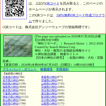
は、上記の
QRコード
を読み取ると、このページの
ホームページが表示されます。
このQRコードは、
100%無料QRコード作成プログラ
ム
で作りました。
（QRコードは、株式会社デンソーウェーブの登録商標です）
[This page was uploaded on 2026年07月28日(火曜
日)10時20分59秒]
『神社リサーチ』 ｜ Research Shrine
｜
2012-2026
Created by
Search Shrines Corp.
神社・大社・御宮の
全国総合情報サイト
≪神社統合調査・
検索サイト≫
【日本の神社の研究】
－全国の神社・大社・宮殿
辞典－
【更新日時：2026年(令和08年)07月26日（日曜日）14時16分29秒】
プライバシー・ポリシー
、
稼働環境
、
利用規約
【他府県の神社】
北海道の神社
(786)
青森県の神社
(877)
岩手県の神社
(866)
宮城県の神社
(942)
秋田県の神社
(1138)
山形県の神社
(1743)
福島県の神社
(3056)
茨城県の神社
(2483)
栃木県の神社
(1921)
埼玉県の神社
(2011)
千葉県の神社
(3162)
東京都の神社
(1438)
神奈川県の神社
(1122)
新潟県の神社
(4695)
富山県の神社
(2266)
石川県の神社
(1882)
福井県の神社
(1708)
山梨県の神社
(1275)