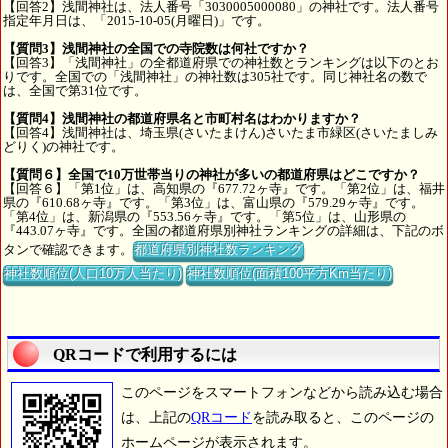
【回答2】浅間神社は、法人番号「3030005000080」の神社です。法人番号
指定年月日は、「2015-10-05(月曜日)」です。
【質問3】浅間神社の全国での寺院数は何社ですか？
【回答3】「浅間神社」の全都道府県での神社数とランキングは以下のとお
りです。全国での「浅間神社」の神社数は305社です。同じ神社名の数で
は、全国で第31位です。
【質問4】浅間神社の都道府県名と市町村名はわかりますか？
【回答4】浅間神社は、埼玉県(さいたまけん)さいたま市緑区(さいたましみ
どりく)の神社です。
【質問６】全国で10万世帯当りの神社が多いの都道府県はどこですか？
【回答６】「第1位」は、高知県の『677.72ヶ寺』です。「第2位」は、福井
県の『610.68ヶ寺』です。「第3位」は、富山県の『579.29ヶ寺』です。
「第4位」は、新潟県の『553.56ヶ寺』です。「第5位」は、山形県の
『443.07ヶ寺』です。全国の都道府県別神社ランキングの詳細は、下記のボ
タンで確認できます。
都道府県別神社数ランキング
神社数順位(人口10万人当たり)
神社数順位(面積100平方Km当たり)
QRコードで利用するには
このページをスマートフォンなどから読み込む場合
は、上記の
QRコード
を読み取ると、このページの
ホームページが表示されます。