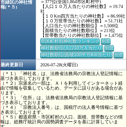
＝377位(全国1,864市区町村中)
市緑区の神社情
【人口１０万人当たりの神社数】＝19.74
報(＊５)
社
【１０Km四方当たりの神社数】＝86.99社
【１０万世帯当たりの神社数】＝51.71社
【人口当たりの神社数順位】＝1,508位
【面積当たりの神社数順位】＝213位
【世帯数当たりの神社数順位】＝1,475位
市区町村別神社数ランキング
別窓
神社数順位(人口10万人当たり)
別窓
神社数順位(面積100平方Km当たり)
別窓
最終更新日
2026-07-28(火曜日)
（＊１）「神社名」は、法務省法務局の宗教法人登記情報に
基づき表示しております。
（＊２）宗派名の一部は、ＡＩを利用してインターネット経
由で情報を収集しているため、データに誤りがある場合があ
ります。
（＊３）「住所」は、法務省法務局の宗教法人登記情報に基
づき表示しております。
（＊４）「宗教法人番号」は、国税庁の法人番号情報に基づ
き表示しております。
（＊５）都道府県・市区町村の人口、面積、世帯数などの情
報は、総務庁統計局の国勢調査データを基に計算していま
す。