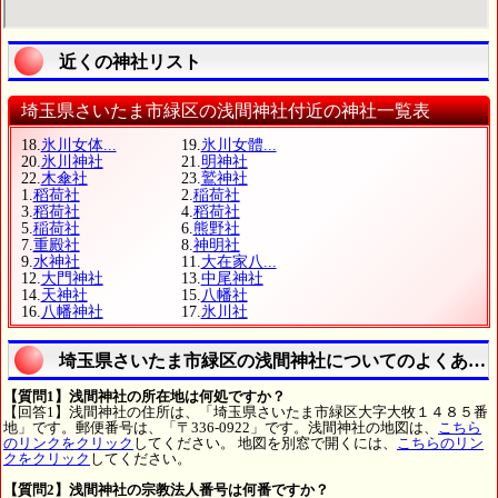
近くの神社リスト
埼玉県さいたま市緑区の浅間神社付近の神社一覧表
18.
氷川女体...
19.
氷川女體...
20.
氷川神社
21.
明神社
22.
木傘社
23.
鷲神社
1.
稻荷社
2.
稲荷社
3.
稻荷社
4.
稻荷社
5.
稲荷社
6.
熊野社
7.
重殿社
8.
神明社
9.
水神社
11.
大在家八...
12.
大門神社
13.
中尾神社
14.
天神社
15.
八幡社
16.
八幡神社
17.
氷川社
埼玉県さいたま市緑区の浅間神社についてのよくある
【質問1】浅間神社の所在地は何処ですか？
【回答1】浅間神社の住所は、「埼玉県さいたま市緑区大字大牧１４８５番
地」です。郵便番号は、「〒336-0922」です。浅間神社の地図は、
こちら
のリンクをクリック
してください。 地図を別窓で開くには、
こちらのリン
クをクリック
してください。
【質問2】浅間神社の宗教法人番号は何番ですか？