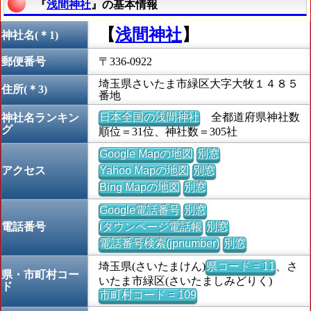
『
浅間神社
』の基本情報
【
浅間神社
】
神社名(＊1)
郵便番号
〒336-0922
埼玉県さいたま市緑区大字大牧１４８５
住所(＊3)
番地
日本全国の浅間神社
全都道府県神社数
神社名ランキン
グ
順位＝31位、神社数＝305社
Google Mapの地図
別窓
アクセス
Yahoo Mapの地図
別窓
Bing Mapの地図
別窓
Google電話番号
別窓
電話番号
iタウンページ電話帳
別窓
電話番号検索(jpnumber)
別窓
埼玉県(さいたまけん)
県コード = 11
、さ
県・市町村コー
いたま市緑区(さいたましみどりく)
ド
市町村コード = 109