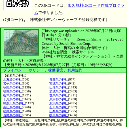
このQRコードは、
永久無料QRコード作成プログラ
ム
で作りました。
（QRコードは、株式会社デンソーウェーブの登録商標です）
[This page was uploaded on 2026年07月28日(火曜
日)10時21分03秒]
『神社リサーチ』 ｜ Research Shrine
｜
2012-2026
Created by
Search Shrines Corp.
神社・大社・御宮の
全国総合情報サイト
≪神社統合調査・
検索サイト≫
【神社・神宮の総合インフォメーション】
－全国
の神社・大社・宮殿辞典－
【更新日時：2026年(令和08年)07月27日（月曜日）19時36分24秒】
プライバシー・ポリシー
、
稼働環境
、
利用規約
【他府県の神社】
北海道の神社
(786)
青森県の神社
(877)
岩手県の神社
(866)
宮城県の神社
(942)
秋田県の神社
(1138)
山形県の神社
(1743)
福島県の神社
(3056)
茨城県の神社
(2483)
栃木県の神社
(1921)
群馬県の神社
(1211)
千葉県の神社
(3162)
東京都の神社
(1438)
神奈川県の神社
(1122)
新潟県の神社
(4695)
富山県の神社
(2266)
石川県の神社
(1882)
福井県の神社
(1708)
山梨県の神社
(1275)
長野県の神社
(2385)
岐阜県の神社
(3266)
【神社・神道関連】：お札;神社の神社祭;神道の象徴;神社の御神木;神道の神社祭り;神
社の宝物;神聖な儀式服;神道教義;お祓い;御神楽;神社祭り;神の加護;神道の修験者;神聖