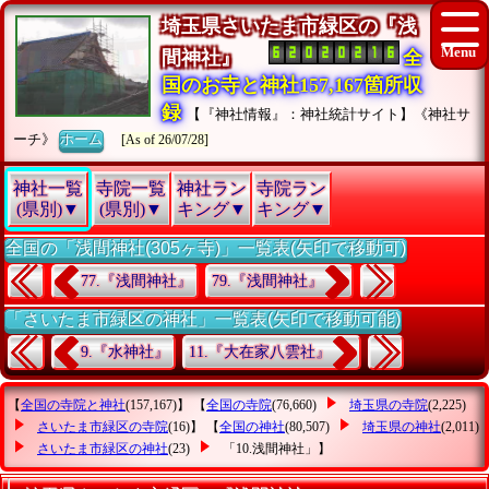
埼玉県さいたま市緑区の『浅
間神社』
全
国のお寺と神社157,167箇所収
録
【『神社情報』：神社統計サイト】《神社サ
ーチ》
ホーム
[As of 26/07/28]
神社一覧
寺院一覧
神社ラン
寺院ラン
(県別)▼
(県別)▼
キング▼
キング▼
全国の「浅間神社(305ヶ寺)」一覧表(矢印で移動可)
77.『浅間神社』
79.『浅間神社』
「さいたま市緑区の神社」一覧表(矢印で移動可能)
9.『水神社』
11.『大在家八雲社』
【
全国の寺院と神社
(157,167)】 【
全国の寺院
(76,660)
埼玉県の寺院
(2,225)
さいたま市緑区の寺院
(16)】 【
全国の神社
(80,507)
埼玉県の神社
(2,011)
さいたま市緑区の神社
(23)
「10.浅間神社」
】