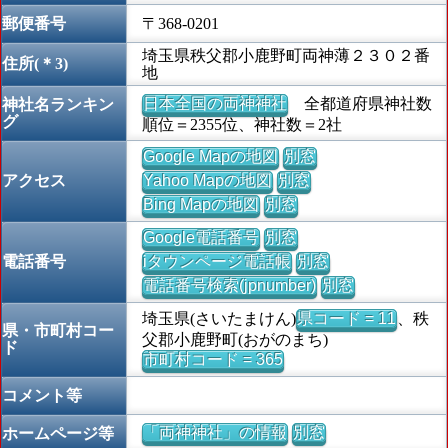
郵便番号
〒368-0201
埼玉県秩父郡小鹿野町両神薄２３０２番
住所(＊3)
地
日本全国の両神神社
全都道府県神社数
神社名ランキン
グ
順位＝2355位、神社数＝2社
Google Mapの地図
別窓
アクセス
Yahoo Mapの地図
別窓
Bing Mapの地図
別窓
Google電話番号
別窓
電話番号
iタウンページ電話帳
別窓
電話番号検索(jpnumber)
別窓
埼玉県(さいたまけん)
県コード = 11
、秩
県・市町村コー
父郡小鹿野町(おがのまち)
ド
市町村コード = 365
コメント等
「両神神社」の情報
別窓
ホームページ等