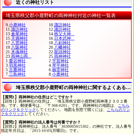
近くの神社リスト
埼玉県秩父郡小鹿野町の両神神社付近の神社一覧表
9.
小鹿神社
10.
諏訪神社
11.
諏訪神社
12.
諏訪神社
13.
倉尾神社
14.
秩父大神...
15.
天満神社
16.
日本武神...
17.
八雲神社
18.
八剣神社
19.
八阪神社
20.
八幡神社
21.
木魂神社
22.
龍頭神社
23.
両神山両...
25.
両神神社
1.
愛宕神社
2.
宇賀神社
3.
羽黒神社
4.
琴平神社
5.
古鷹神社
6.
御霊神社
7.
三島神社
8.
小鹿神社
埼玉県秩父郡小鹿野町の両神神社に関するよくある質
【質問1】両神神社の住所はどこですか？
【回答1】両神神社の住所は、「埼玉県秩父郡小鹿野町両神薄２３０２番
地」です。郵便番号は、「〒368-0201」です。両神神社の地図は、
こちら
のリンクをクリック
してください。 地図を別窓で開くには、
こちらのリン
クをクリック
してください。
【質問2】両神神社の法人番号は何番ですか？
【回答2】両神神社は、法人番号「3030005015302」の神社です。法人番号
指定年月日は、「2015-10-05(月曜日)」です。