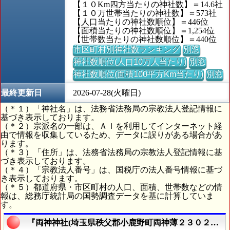
【１０Km四方当たりの神社数】＝14.6社
【１０万世帯当たりの神社数】＝573社
【人口当たりの神社数順位】＝446位
【面積当たりの神社数順位】＝1,254位
【世帯数当たりの神社数順位】＝440位
市区町村別神社数ランキング
別窓
神社数順位(人口10万人当たり)
別窓
神社数順位(面積100平方Km当たり)
別窓
最終更新日
2026-07-28(火曜日)
（＊１）「神社名」は、法務省法務局の宗教法人登記情報に
基づき表示しております。
（＊２）宗派名の一部は、ＡＩを利用してインターネット経
由で情報を収集しているため、データに誤りがある場合があ
ります。
（＊３）「住所」は、法務省法務局の宗教法人登記情報に基
づき表示しております。
（＊４）「宗教法人番号」は、国税庁の法人番号情報に基づ
き表示しております。
（＊５）都道府県・市区町村の人口、面積、世帯数などの情
報は、総務庁統計局の国勢調査データを基に計算していま
す。
『両神神社(埼玉県秩父郡小鹿野町両神薄２３０２番地