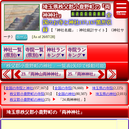
埼玉県秩父郡小鹿野町の『両
神神社』
全
国のお寺と神社157,167箇所収
録
【『神社名鑑』：神社統計サイト】《神社サ
ーチ》
ホーム
[As of 26/07/28]
神社一覧
寺院一覧
神社ラン
寺院ラン
(県別)▼
(県別)▼
キング▼
キング▼
「秩父郡小鹿野町の神社」一覧表(矢印で移動可能)
23.『両神山両神神社』
25.『両神神社』
【
全国の寺院と神社
(157,167)】 【
全国の寺院
(76,660)
埼玉県の寺院
(2,225)
秩父郡小鹿野町の寺院
(31)】 【
全国の神社
(80,507)
埼玉県の神社
(2,011)
秩父郡小鹿野町の神社
(25)
「24.両神神社」
】
埼玉県秩父郡小鹿野町の『両神神社』