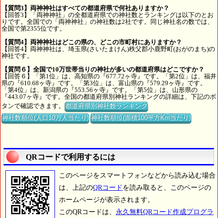
【質問3】両神神社はすべての都道府県で何社ありますか？
【回答3】「両神神社」の全都道府県での神社数とランキングは以下のとお
りです。全国での「両神神社」の神社数は2社です。同じ神社名の数では、
全国で第2355位です。
【質問4】両神神社はどこの県の、どこの市町村にありますか？
【回答4】両神神社は、埼玉県(さいたまけん)秩父郡小鹿野町(おがのまち)の
神社です。
【質問６】全国で10万世帯当りの神社が多いの都道府県はどこですか？
【回答６】「第1位」は、高知県の『677.72ヶ寺』です。「第2位」は、福井
県の『610.68ヶ寺』です。「第3位」は、富山県の『579.29ヶ寺』です。
「第4位」は、新潟県の『553.56ヶ寺』です。「第5位」は、山形県の
『443.07ヶ寺』です。全国の都道府県別神社ランキングの詳細は、下記のボ
タンで確認できます。
都道府県別神社数ランキング
神社数順位(人口10万人当たり)
神社数順位(面積100平方Km当たり)
QRコードで利用するには
このページをスマートフォンなどから読み込む場合
は、上記の
QRコード
を読み取ると、このページの
ホームページが表示されます。
このQRコードは、
永久無料QRコード作成プログラ