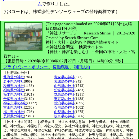
ム
で作りました。
（QRコードは、株式会社デンソーウェーブの登録商標です）
[This page was uploaded on 2026年07月28日(火曜
日)10時21分04秒]
『神社リサーチ』 ｜ Research Shrine
｜
2012-2026
Created by
Search Shrines Corp.
神社・大社・御宮の
全国総合情報サイト
≪神社統合調査・
検索サイト≫
【神社・神宮を楽しむ】
－全国の神社・大社・宮
殿辞典－
【更新日時：2026年(令和08年)07月27日（月曜日）14時09分15秒】
プライバシー・ポリシー
、
稼働環境
、
利用規約
【他府県の神社】
北海道の神社
(786)
青森県の神社
(877)
岩手県の神社
(866)
宮城県の神社
(942)
秋田県の神社
(1138)
山形県の神社
(1743)
福島県の神社
(3056)
茨城県の神社
(2483)
栃木県の神社
(1921)
群馬県の神社
(1211)
千葉県の神社
(3162)
東京都の神社
(1438)
神奈川県の神社
(1122)
新潟県の神社
(4695)
富山県の神社
(2266)
石川県の神社
(1882)
福井県の神社
(1708)
山梨県の神社
(1275)
長野県の神社
(2385)
岐阜県の神社
(3266)
【神社・神道関連】：お伊勢参り、神道の神聖な意味、神聖な儀式、神社の御朱印
帳、神の意志、神聖な日、神社の歴史、神社の神道道場、神社の建造物、神道の教
え、神聖な木彫り、神聖な祝祭、神社の神域、神道の神聖な場所、神聖な祭り、神道
の儀式服、神道の伝説、神社の神道哲学、神聖な絵画、神聖な音楽、神聖な島、御神
幸、神聖な木、信仰の対象、神聖な巡礼、神道哲学、神代文字、神社の社殿、神聖な