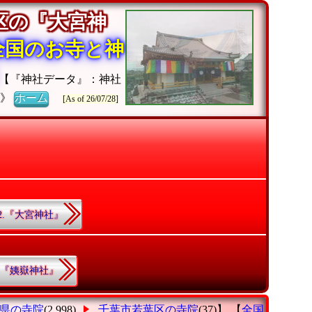
区の『大宮神
全国のお寺と神
【『神社データ』：神社
チ》
ホーム
[As of 26/07/28]
52.『大宮神社』
7.『姨嶽神社』
県の寺院
(2,998)
千葉市若葉区の寺院
(37)】 【
全国