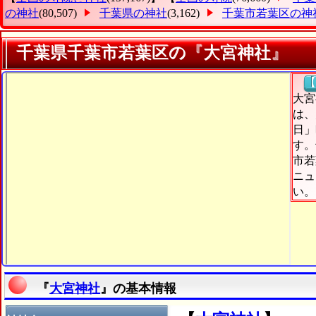
の神社
(80,507)
千葉県の神社
(3,162)
千葉市若葉区の神
千葉県千葉市若葉区の『大宮神社』
【
大宮
は、
日」
す。
市若
ニュ
い。
『
大宮神社
』の基本情報