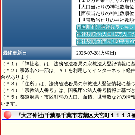
【１０万世帯当たりの神社数】
【人口当たりの神社数順位】＝
【面積当たりの神社数順位】
【世帯数当たりの神社数順位】
市区町村別神社数ランキン
神社数順位(人口10万人当た
神社数順位(面積100平方K
最終更新日
2026-07-28(火曜日)
（＊１）「神社名」は、法務省法務局の宗教法人登記情報に
（＊２）宗派名の一部は、ＡＩを利用してインターネット経
合があります。
（＊３）「住所」は、法務省法務局の宗教法人登記情報に基
（＊４）「宗教法人番号」は、国税庁の法人番号情報に基づ
（＊５）都道府県・市区町村の人口、面積、世帯数などの情
います。
『大宮神社(千葉県千葉市若葉区大宮町１１１３