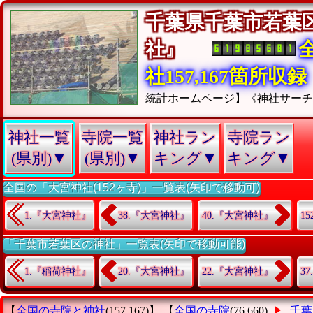
千葉県千葉市若葉
社』
社157,167箇所収録
統計ホームページ】《神社サー
神社一覧
寺院一覧
神社ラン
寺院ラン
(県別)▼
(県別)▼
キング▼
キング▼
全国の「大宮神社(152ヶ寺)」一覧表(矢印で移動可)
1.『大宮神社』
38.『大宮神社』
40.『大宮神社』
1
「千葉市若葉区の神社」一覧表(矢印で移動可能)
1.『稲荷神社』
20.『大宮神社』
22.『大宮神社』
3
【
全国の寺院と神社
(157,167)】 【
全国の寺院
(76,660)
千葉