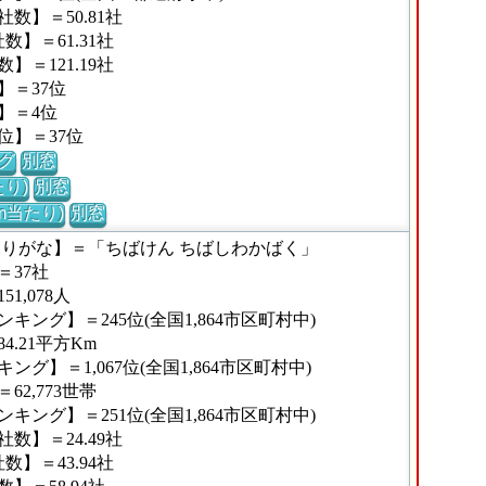
数】＝50.81社
】＝61.31社
＝121.19社
】＝37位
】＝4位
位】＝37位
グ
別窓
り)
別窓
m当たり)
別窓
ふりがな】＝「ちばけん ちばしわかばく」
37社
,078人
ング】＝245位(全国1,864市区町村中)
.21平方Km
グ】＝1,067位(全国1,864市区町村中)
2,773世帯
ング】＝251位(全国1,864市区町村中)
数】＝24.49社
】＝43.94社