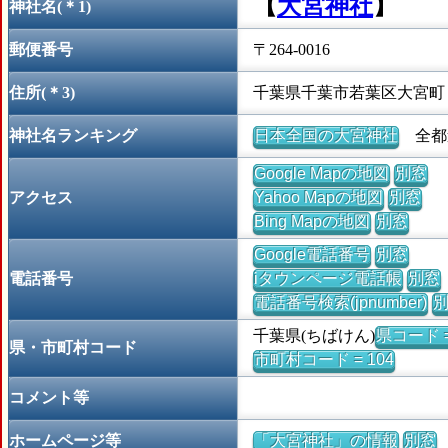
【
大宮神社
】
神社名(＊1)
郵便番号
〒264-0016
住所(＊3)
千葉県千葉市若葉区大宮町
神社名ランキング
日本全国の大宮神社
全都道
Google Mapの地図
別窓
アクセス
Yahoo Mapの地図
別窓
Bing Mapの地図
別窓
Google電話番号
別窓
電話番号
iタウンページ電話帳
別窓
電話番号検索(jpnumber)
千葉県(ちばけん)
県コード =
県・市町村コード
市町村コード = 104
コメント等
ホームページ等
「大宮神社」の情報
別窓