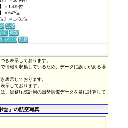
＝58.94社
1,439位
＝647位
＝1,431位
グ
別窓
り)
別窓
m当たり)
別窓
基づき表示しております。
由で情報を収集しているため、データに誤りがある場
づき表示しております。
き表示しております。
報は、総務庁統計局の国勢調査データを基に計算して
番地)』の航空写真