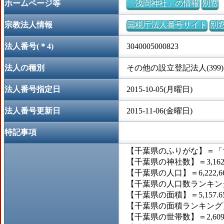
ホームページ等
「浅間神社」の情報
別窓
宗教法人情報
国税庁法人番号サイト
別
法人番号(＊4)
3040005000823
法人の種別
その他の設立登記法人(399)
法人番号指定日
2015-10-05(月曜日)
法人番号更新日
2015-11-06(金曜日)
特記事項
【千葉県のふりがな】＝「
【千葉県の神社数】＝3,16
【千葉県の人口】＝6,222,6
【千葉県の人口数ランキング
【千葉県の面積】＝5,157.
【千葉県の面積ランキング】
【千葉県の世帯数】＝2,609