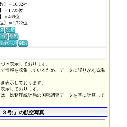
＝16.82社
1,725位
＝469位
＝1,722位
グ
別窓
り)
別窓
m当たり)
別窓
基づき表示しております。
由で情報を収集しているため、データに誤りがある場
づき表示しております。
き表示しております。
報は、総務庁統計局の国勢調査データを基に計算して
１３号)』の航空写真