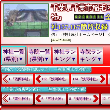
千葉県千葉市稲毛
社』
社157,167箇所収録
信』：神社統計ホームページ】
[As of 26/07/28]
神社一覧
寺院一覧
神社ラン
寺院ラン
(県別)▼
(県別)▼
キング▼
キング▼
全国の「浅間神社(305ヶ寺)」一覧表(矢印で移動可)
1.『浅間神社』
112.『浅間神社』
114.『浅間神社』
「千葉市稲毛区の神社」一覧表(矢印で移動可能)
1.『園生神社』
6.『三社大神』
8.『浅間神社』
12