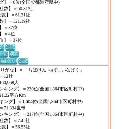
】＝6位(全国47都道府県中)
数】＝50.81社
】＝61.31社
＝121.19社
】＝37位
】＝4位
位】＝37位
グ
別窓
り)
別窓
m当たり)
別窓
ふりがな】＝「ちばけん ちばしいなげく」
12社
,968人
ング】＝230位(全国1,864市区町村中)
.22平方Km
グ】＝1,604位(全国1,864市区町村中)
1,334世帯
ング】＝217位(全国1,864市区町村中)
数】＝7.45社
】＝56.55社