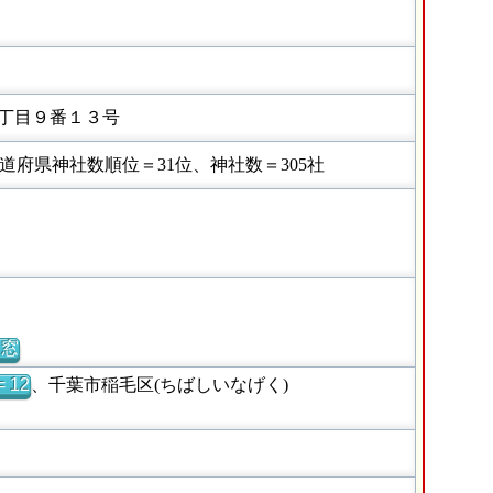
丁目９番１３号
府県神社数順位＝31位、神社数＝305社
別窓
 12
、千葉市稲毛区(ちばしいなげく)