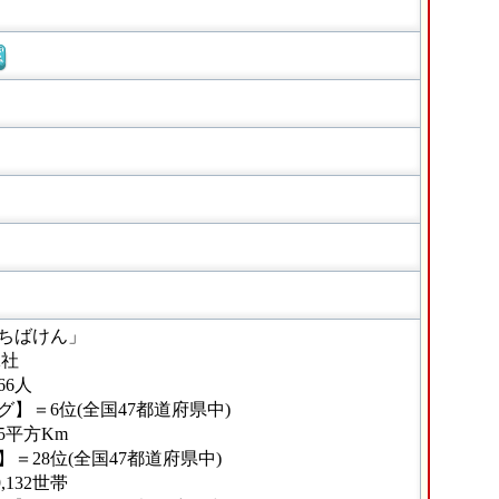
窓
ちばけん」
2社
66人
】＝6位(全国47都道府県中)
65平方Km
＝28位(全国47都道府県中)
,132世帯