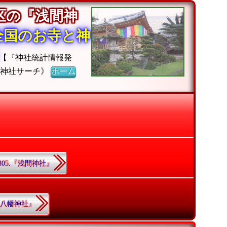
区の『浅間神
全国のお寺と神
【『神社統計情報発
《神社サーチ》
ホーム
305.『浅間神社』
.『八幡神社』