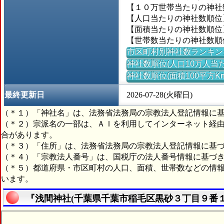
【１０万世帯当たりの神社数】
【人口当たりの神社数順位】＝
【面積当たりの神社数順位】
【世帯数当たりの神社数順位】
市区町村別神社数ランキン
神社数順位(人口10万人当た
神社数順位(面積100平方K
最終更新日
2026-07-28(火曜日)
（＊１）「神社名」は、法務省法務局の宗教法人登記情報に
（＊２）宗派名の一部は、ＡＩを利用してインターネット経
合があります。
（＊３）「住所」は、法務省法務局の宗教法人登記情報に基
（＊４）「宗教法人番号」は、国税庁の法人番号情報に基づ
（＊５）都道府県・市区町村の人口、面積、世帯数などの情
います。
『浅間神社(千葉県千葉市稲毛区黒砂３丁目９番