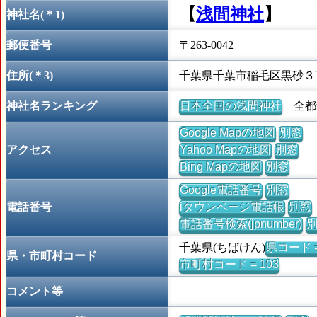
【
浅間神社
】
神社名(＊1)
郵便番号
〒263-0042
住所(＊3)
千葉県千葉市稲毛区黒砂３
神社名ランキング
日本全国の浅間神社
全都道
Google Mapの地図
別窓
アクセス
Yahoo Mapの地図
別窓
Bing Mapの地図
別窓
Google電話番号
別窓
電話番号
iタウンページ電話帳
別窓
電話番号検索(jpnumber)
千葉県(ちばけん)
県コード =
県・市町村コード
市町村コード = 103
コメント等