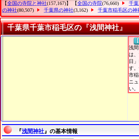
【
全国の寺院と神社
(157,167)】 【
全国の寺院
(76,660)
千葉
の神社
(80,507)
千葉県の神社
(3,162)
千葉市稲毛区の神
千葉県千葉市稲毛区の『浅間神社』
【
浅間
は、
日」
す。
市稲
ニュ
い。
『
浅間神社
』の基本情報