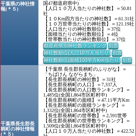
国47都道府県中)
千葉県の神社情
【人口１０万人当たりの神社数】＝50.81
報(＊５)
社
【１０Km四方当たりの神社数】＝61.31社
【１０万世帯当たりの神社数】＝121.19社
【人口当たりの神社数順位】＝37位
【面積当たりの神社数順位】＝4位
【世帯数当たりの神社数順位】＝37位
都道府県別神社数ランキング
別窓
神社数順位(人口10万人当たり)
別窓
神社数順位(面積100平方Km当たり)
別窓
【千葉県 長生郡長柄町のふりがな】＝
「ちばけん ながらまち」
【長生郡長柄町の神社数】＝31社
【長生郡長柄町の人口】＝7,337人
【長生郡長柄町の人口数ランキング】＝
1,485位(全国1,864市区町村中)
【長生郡長柄町の面積】＝47.11平方Km
【長生郡長柄町の面積ランキング】＝
1,332位(全国1,864市区町村中)
【長生郡長柄町の世帯数】＝2,591世帯
【長生郡長柄町の世帯数ランキング】＝
千葉県長生郡長
1,509位(全国1,864市区町村中)
柄町の神社情報
【人口１０万人当たりの神社数】＝422.52
(＊５)