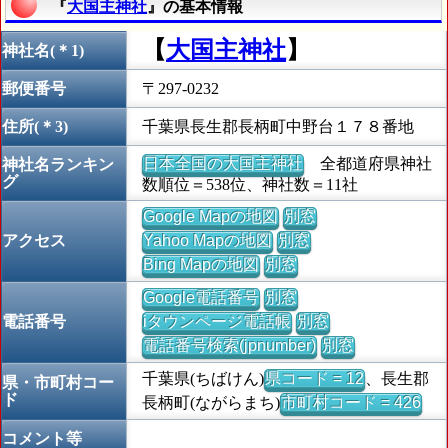
『
大国主神社
』の基本情報
【
大国主神社
】
神社名(＊1)
郵便番号
〒297-0232
住所(＊3)
千葉県長生郡長柄町中野台１７８番地
日本全国の大国主神社
全都道府県神社
神社名ランキン
グ
数順位＝538位、神社数＝11社
Google Mapの地図
別窓
アクセス
Yahoo Mapの地図
別窓
Bing Mapの地図
別窓
Google電話番号
別窓
電話番号
iタウンページ電話帳
別窓
電話番号検索(jpnumber)
別窓
千葉県(ちばけん)
県コード = 12
、長生郡
県・市町村コー
ド
長柄町(ながらまち)
市町村コード = 426
コメント等