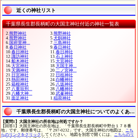
近くの神社リスト
千葉県長生郡長柄町の大国主神社付近の神社一覧表
2.
熊野神社
3.
熊野神社
4.
熊野神社
5.
犬飼神社
6.
国府里神...
7.
三島神社
8.
春日神社
9.
春日神社
10.
春日神社
11.
春日神社
12.
諏訪神社
13.
石上神社
14.
船木神社
15.
大宮神社
16.
大宮神社
18.
大国主神...
19.
天満神社
20.
二ノ宮神...
21.
日宮神社
22.
日枝神社
23.
熱田神社
24.
白幡神社
25.
箱根神社
26.
八坂神社
27.
八重垣刑...
28.
八幡神社
29.
八幡大神...
30.
武峯神社
31.
面足神社
1.
稲荷神社
千葉県長生郡長柄町の大国主神社についてのよくある
【質問1】大国主神社の所在地は何処ですか？
【回答1】大国主神社の所在地は、「千葉県長生郡長柄町中野台１７８番
地」です。郵便番号は、「〒297-0232」です。大国主神社の地図は、
こち
らのリンクをクリック
してください。 地図を別窓で開くには、
こちらのリ