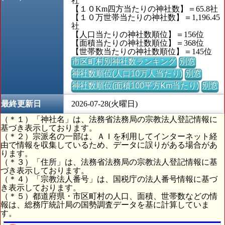
社
【１０Km四方当たりの神社数】＝65.8社
【１０万世帯当たりの神社数】＝1,196.45
社
【人口当たりの神社数順位】＝156位
【面積当たりの神社数順位】＝368位
【世帯数当たりの神社数順位】＝145位
市区町村別神社数ランキング
別窓
神社数順位(人口10万人当たり)
別窓
神社数順位(面積100平方Km当たり)
別窓
最終更新日
2026-07-28(火曜日)
（＊１）「神社名」は、法務省法務局の宗教法人登記情報に
基づき表示しております。
（＊２）宗派名の一部は、ＡＩを利用してインターネット経
由で情報を収集しているため、データに誤りがある場合があ
ります。
（＊３）「住所」は、法務省法務局の宗教法人登記情報に基
づき表示しております。
（＊４）「宗教法人番号」は、国税庁の法人番号情報に基づ
き表示しております。
（＊５）都道府県・市区町村の人口、面積、世帯数などの情
報は、総務庁統計局の国勢調査データを基に計算していま
す。