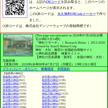
は、上記の
QRコード
を読み取ると、このページの
ホームページが表示されます。
このQRコードは、
永久無料QRCodeメーカー
で作り
ました。
（QRコードは、株式会社デンソーウェーブの登録商標です）
[This page was uploaded on 2026年07月28日(火曜
日)10時21分14秒]
『神社リサーチ』 ｜ Research Shrine
｜
2012-2026
Created by
Search Shrines Corp.
神社・大社・御宮の
全国総合情報サイト
≪神社統合調査・
検索サイト≫
【神社の完全調査・探求】
－全国の神社・大社・
宮殿辞典－
【更新日時：2026年(令和08年)07月27日（月曜日）12時12分13秒】
プライバシー・ポリシー
、
稼働環境
、
利用規約
【他府県の神社】
青森県の神社
(877)
岩手県の神社
(866)
宮城県の神社
(942)
秋田県の神社
(1138)
山形県の神社
(1743)
福島県の神社
(3056)
茨城県の神社
(2483)
栃木県の神社
(1921)
群馬県の神社
(1211)
埼玉県の神社
(2011)
東京都の神社
(1438)
神奈川県の神社
(1122)
新潟県の神社
(4695)
富山県の神社
(2266)
石川県の神社
(1882)
福井県の神社
(1708)
山梨県の神社
(1275)
長野県の神社
(2385)
岐阜県の神社
(3266)
静岡県の神社
(2819)