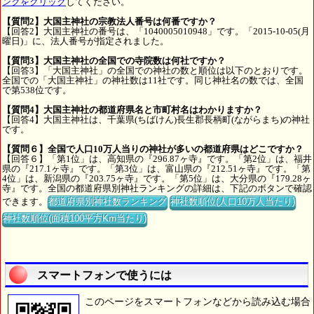
ンクをクリック
してください。
【質問2】大国主神社の宗教法人番号は何番ですか？
【回答2】大国主神社の番号は、「1040005010948」です。「2015-10-05(月
曜日)」に、法人番号が指定されました。
【質問3】大国主神社の全国での寺院数は何社ですか？
【回答3】「大国主神社」の全国での神社の数と順位は以下のとおりです。
全国での「大国主神社」の神社数は11社です。同じ神社名の数では、全国
で第538位です。
【質問4】大国主神社の都道府県名と市町村名はわかりますか？
【回答4】大国主神社は、千葉県(ちばけん)長生郡長柄町(ながらまち)の神社
です。
【質問６】全国で人口10万人当りの神社が多いの都道府県はどこですか？
【回答６】「第1位」は、高知県の『296.87ヶ寺』です。「第2位」は、福井
県の『217.1ヶ寺』です。「第3位」は、富山県の『212.51ヶ寺』です。「第
4位」は、新潟県の『203.75ヶ寺』です。「第5位」は、大分県の『179.28ヶ
寺』です。全国の都道府県別神社ランキングの詳細は、下記のボタンで確認
できます。
都道府県別神社数ランキング
神社数順位(人口10万人当たり)
神社数順位(面積100平方Km当たり)
スマートフォンで使うには
このページをスマートフォンなどから読み込む場合