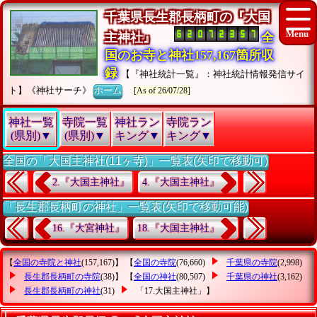
千葉県長生郡長柄町の『大国
主神社』
全
国のお寺と神社157,167箇所収
録
【『神社統計一覧』：神社統計情報発信サイ
ト】《神社サーチ》
ホーム
[As of 26/07/28]
神社一覧
寺院一覧
神社ラン
寺院ラン
(県別)▼
(県別)▼
キング▼
キング▼
全国の「大国主神社(11ヶ寺)」一覧表(矢印で移動可)
2.『大国主神社』
4.『大国主神社』
「長生郡長柄町の神社」一覧表(矢印で移動可能)
16.『大宮神社』
18.『大国主神社』
【
全国の寺院と神社
(157,167)】 【
全国の寺院
(76,660)
千葉県の寺院
(2,998)
長生郡長柄町の寺院
(38)】 【
全国の神社
(80,507)
千葉県の神社
(3,162)
長生郡長柄町の神社
(31)
「17.大国主神社」
】