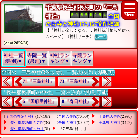
千葉県長生郡長柄町の『三島
神社』
全国
のお寺と神社157,167箇所収録
【『神社が楽しくなる』：神社統計情報発信ホー
ムページ】《神社サーチ》
ホーム
[As of 26/07/28]
神社一覧
寺院一覧
神社ラン
寺院ラン
(県別)▼
(県別)▼
キング▼
キング▼
全国の「三島神社(324ヶ寺)」一覧表(矢印で移動可)
71.『三島神社』
73.『三島神社』
「長生郡長柄町の神社」一覧表(矢印で移動可能)
6.『国府里神社』
8.『春日神社』
【
全国の寺院と神社
(157,167)】 【
全国の寺院
(76,660)
千葉県の寺院
(2,998)
長生郡長柄町の寺院
(38)】 【
全国の神社
(80,507)
千葉県の神社
(3,162)
長生郡長柄町の神社
(31)
「7.三島神社」
】