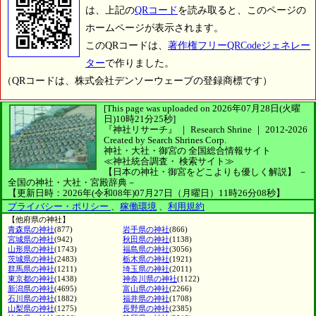
は、上記の
QRコード
を読み取ると、このページの
ホームページが表示されます。
このQRコードは、
著作権フリーQRCodeジェネレー
ター
で作りました。
（QRコードは、株式会社デンソーウェーブの登録商標です）
[This page was uploaded on 2026年07月28日(火曜
日)10時21分25秒]
『神社リサーチ』 ｜ Research Shrine
｜
2012-2026
Created by
Search Shrines Corp.
神社・大社・御宮の
全国総合情報サイト
≪神社統合調査・
検索サイト≫
【日本の神社・御宮をどこよりも優しく解説】
－
全国の神社・大社・宮殿辞典－
【更新日時：2026年(令和08年)07月27日（月曜日）11時26分08秒】
プライバシー・ポリシー
、
稼働環境
、
利用規約
【他府県の神社】
青森県の神社
(877)
岩手県の神社
(866)
宮城県の神社
(942)
秋田県の神社
(1138)
山形県の神社
(1743)
福島県の神社
(3056)
茨城県の神社
(2483)
栃木県の神社
(1921)
群馬県の神社
(1211)
埼玉県の神社
(2011)
東京都の神社
(1438)
神奈川県の神社
(1122)
新潟県の神社
(4695)
富山県の神社
(2266)
石川県の神社
(1882)
福井県の神社
(1708)
山梨県の神社
(1275)
長野県の神社
(2385)