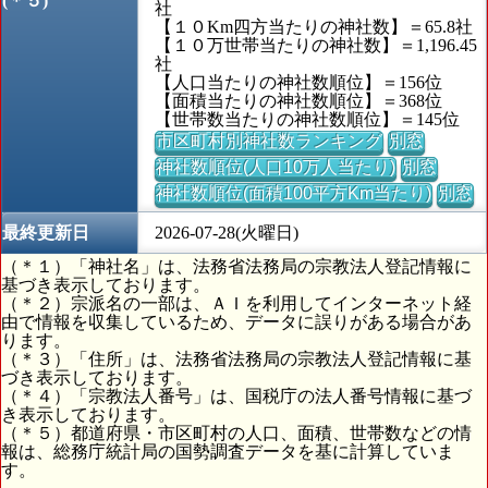
(＊５)
社
【１０Km四方当たりの神社数】＝65.8社
【１０万世帯当たりの神社数】＝1,196.45
社
【人口当たりの神社数順位】＝156位
【面積当たりの神社数順位】＝368位
【世帯数当たりの神社数順位】＝145位
市区町村別神社数ランキング
別窓
神社数順位(人口10万人当たり)
別窓
神社数順位(面積100平方Km当たり)
別窓
最終更新日
2026-07-28(火曜日)
（＊１）「神社名」は、法務省法務局の宗教法人登記情報に
基づき表示しております。
（＊２）宗派名の一部は、ＡＩを利用してインターネット経
由で情報を収集しているため、データに誤りがある場合があ
ります。
（＊３）「住所」は、法務省法務局の宗教法人登記情報に基
づき表示しております。
（＊４）「宗教法人番号」は、国税庁の法人番号情報に基づ
き表示しております。
（＊５）都道府県・市区町村の人口、面積、世帯数などの情
報は、総務庁統計局の国勢調査データを基に計算していま
す。