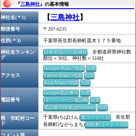
『
三島神社
』の基本情報
【
三島神社
】
神社名(＊1)
郵便番号
〒297-0235
住所(＊3)
千葉県長生郡長柄町皿木１７５番地
日本全国の三島神社
全都道府県神社数
神社名ランキン
グ
順位＝30位、神社数＝324社
Google Mapの地図
別窓
アクセス
Yahoo Mapの地図
別窓
Bing Mapの地図
別窓
Google電話番号
別窓
電話番号
iタウンページ電話帳
別窓
電話番号検索(jpnumber)
別窓
千葉県(ちばけん)
県コード = 12
、長生郡
県・市町村コー
ド
長柄町(ながらまち)
市町村コード = 426
コメント等