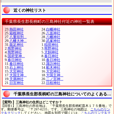
近くの神社リスト
千葉県長生郡長柄町の三島神社付近の神社一覧表
23.
熱田神社
24.
白幡神社
25.
箱根神社
26.
八坂神社
27.
八重垣刑...
28.
八幡神社
29.
八幡大神...
30.
武峯神社
31.
面足神社
1.
稲荷神社
2.
熊野神社
3.
熊野神社
4.
熊野神社
5.
犬飼神社
6.
国府里神...
8.
春日神社
9.
春日神社
10.
春日神社
11.
春日神社
12.
諏訪神社
13.
石上神社
14.
船木神社
15.
大宮神社
16.
大宮神社
17.
大国主神...
18.
大国主神...
19.
天満神社
20.
二ノ宮神...
21.
日宮神社
22.
日枝神社
千葉県長生郡長柄町の三島神社についてのよくある質
【質問1】三島神社の住所はどこですか？
【回答1】三島神社の所在地は、「千葉県長生郡長柄町皿木１７５番地」で
す。郵便番号は、「〒297-0235」です。三島神社の地図は、
こちらのリン
クをクリック
してください。 地図を別窓で開くには、
こちらのリンクをク