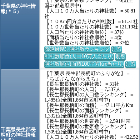
【千葉県の世帯数ランキング】＝6位(全
国47都道府県中)
千葉県の神社情
【人口１０万人当たりの神社数】＝50.81
報(＊５)
社
【１０Km四方当たりの神社数】＝61.31社
【１０万世帯当たりの神社数】＝121.19社
【人口当たりの神社数順位】＝37位
【面積当たりの神社数順位】＝4位
【世帯数当たりの神社数順位】＝37位
都道府県別神社数ランキング
別窓
神社数順位(人口10万人当たり)
別窓
神社数順位(面積100平方Km当たり)
別窓
【千葉県 長生郡長柄町のふりがな】＝
「ちばけん ながらまち」
【長生郡長柄町の神社数】＝31社
【長生郡長柄町の人口】＝7,337人
【長生郡長柄町の人口数ランキング】＝
1,485位(全国1,864市区町村中)
【長生郡長柄町の面積】＝47.11平方Km
【長生郡長柄町の面積ランキング】＝
1,332位(全国1,864市区町村中)
【長生郡長柄町の世帯数】＝2,591世帯
【長生郡長柄町の世帯数ランキング】＝
千葉県長生郡長
1,509位(全国1,864市区町村中)
柄町の神社情報
【人口１０万人当たりの神社数】＝422.52