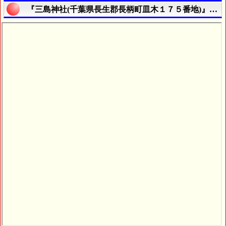
『三島神社(千葉県長生郡長柄町皿木１７５番地)』の