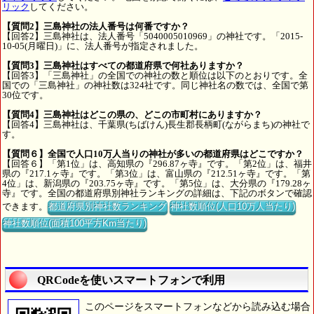
リック
してください。
【質問2】三島神社の法人番号は何番ですか？
【回答2】三島神社は、法人番号「5040005010969」の神社です。「2015-
10-05(月曜日)」に、法人番号が指定されました。
【質問3】三島神社はすべての都道府県で何社ありますか？
【回答3】「三島神社」の全国での神社の数と順位は以下のとおりです。全
国での「三島神社」の神社数は324社です。同じ神社名の数では、全国で第
30位です。
【質問4】三島神社はどこの県の、どこの市町村にありますか？
【回答4】三島神社は、千葉県(ちばけん)長生郡長柄町(ながらまち)の神社で
す。
【質問６】全国で人口10万人当りの神社が多いの都道府県はどこですか？
【回答６】「第1位」は、高知県の『296.87ヶ寺』です。「第2位」は、福井
県の『217.1ヶ寺』です。「第3位」は、富山県の『212.51ヶ寺』です。「第
4位」は、新潟県の『203.75ヶ寺』です。「第5位」は、大分県の『179.28ヶ
寺』です。全国の都道府県別神社ランキングの詳細は、下記のボタンで確認
できます。
都道府県別神社数ランキング
神社数順位(人口10万人当たり)
神社数順位(面積100平方Km当たり)
QRCodeを使いスマートフォンで利用
このページをスマートフォンなどから読み込む場合