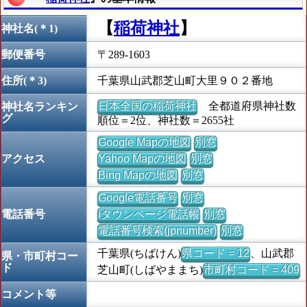
【
稲荷神社
】
神社名(＊1)
郵便番号
〒289-1603
住所(＊3)
千葉県山武郡芝山町大里９０２番地
日本全国の稲荷神社
全都道府県神社数
神社名ランキン
グ
順位＝2位、神社数＝2655社
Google Mapの地図
別窓
アクセス
Yahoo Mapの地図
別窓
Bing Mapの地図
別窓
Google電話番号
別窓
電話番号
iタウンページ電話帳
別窓
電話番号検索(jpnumber)
別窓
千葉県(ちばけん)
県コード = 12
、山武郡
県・市町村コー
ド
芝山町(しばやままち)
市町村コード = 409
コメント等