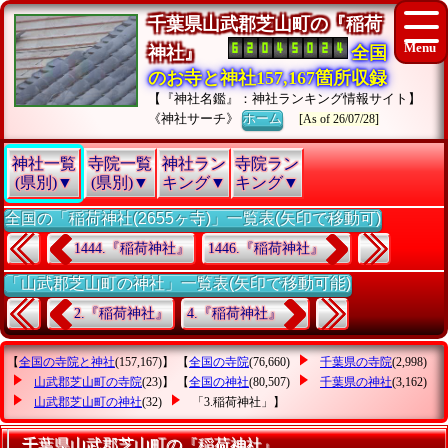
千葉県山武郡芝山町の『稲荷
神社』
全国
のお寺と神社157,167箇所収録
【『神社名鑑』：神社ランキング情報サイト】
《神社サーチ》
ホーム
[As of 26/07/28]
神社一覧
寺院一覧
神社ラン
寺院ラン
(県別)▼
(県別)▼
キング▼
キング▼
全国の「稲荷神社(2655ヶ寺)」一覧表(矢印で移動可)
1444.『稲荷神社』
1446.『稲荷神社』
「山武郡芝山町の神社」一覧表(矢印で移動可能)
2.『稲荷神社』
4.『稲荷神社』
【
全国の寺院と神社
(157,167)】 【
全国の寺院
(76,660)
千葉県の寺院
(2,998)
山武郡芝山町の寺院
(23)】 【
全国の神社
(80,507)
千葉県の神社
(3,162)
山武郡芝山町の神社
(32)
「3.稲荷神社」
】
千葉県山武郡芝山町の『稲荷神社』