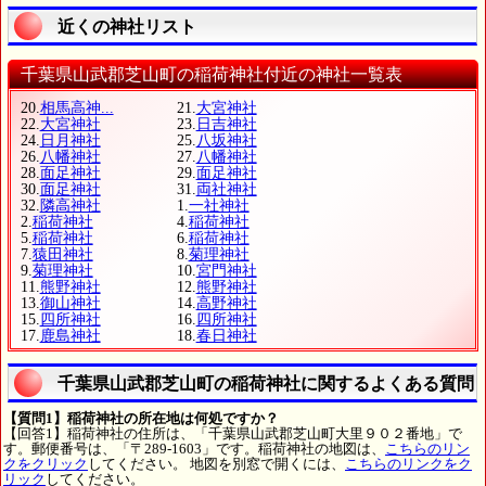
近くの神社リスト
千葉県山武郡芝山町の稲荷神社付近の神社一覧表
20.
相馬高神...
21.
大宮神社
22.
大宮神社
23.
日吉神社
24.
日月神社
25.
八坂神社
26.
八幡神社
27.
八幡神社
28.
面足神社
29.
面足神社
30.
面足神社
31.
両社神社
32.
隣高神社
1.
一社神社
2.
稲荷神社
4.
稲荷神社
5.
稲荷神社
6.
稲荷神社
7.
猿田神社
8.
菊理神社
9.
菊理神社
10.
宮門神社
11.
熊野神社
12.
熊野神社
13.
御山神社
14.
高野神社
15.
四所神社
16.
四所神社
17.
鹿島神社
18.
春日神社
千葉県山武郡芝山町の稲荷神社に関するよくある質問
【質問1】稲荷神社の所在地は何処ですか？
【回答1】稲荷神社の住所は、「千葉県山武郡芝山町大里９０２番地」で
す。郵便番号は、「〒289-1603」です。稲荷神社の地図は、
こちらのリン
クをクリック
してください。 地図を別窓で開くには、
こちらのリンクをク
リック
してください。