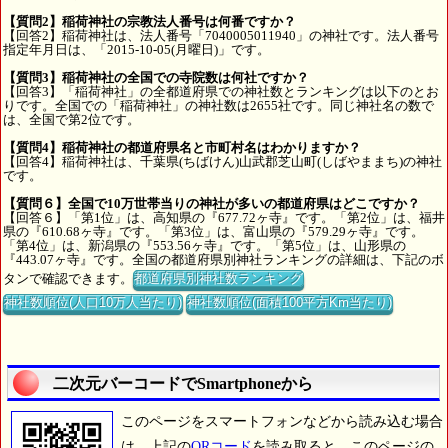
【質問2】稲荷神社の宗教法人番号は何番ですか？
【回答2】稲荷神社は、法人番号「7040005011940」の神社です。法人番号
指定年月日は、「2015-10-05(月曜日)」です。
【質問3】稲荷神社の全国での寺院数は何社ですか？
【回答3】「稲荷神社」の全都道府県での神社数とランキングは以下のとお
りです。全国での「稲荷神社」の神社数は2655社です。同じ神社名の数で
は、全国で第2位です。
【質問4】稲荷神社の都道府県名と市町村名はわかりますか？
【回答4】稲荷神社は、千葉県(ちばけん)山武郡芝山町(しばやままち)の神社
です。
【質問６】全国で10万世帯当りの神社が多いの都道府県はどこですか？
【回答６】「第1位」は、高知県の『677.72ヶ寺』です。「第2位」は、福井
県の『610.68ヶ寺』です。「第3位」は、富山県の『579.29ヶ寺』です。
「第4位」は、新潟県の『553.56ヶ寺』です。「第5位」は、山形県の
『443.07ヶ寺』です。全国の都道府県別神社ランキングの詳細は、下記のボ
タンで確認できます。
都道府県別神社数ランキング
神社数順位(人口10万人当たり)
神社数順位(面積100平方Km当たり)
二次元バーコードでSmartphoneから
このページをスマートフォンなどから読み込む場合
は、上記の
QRコード
を読み取ると、このページの