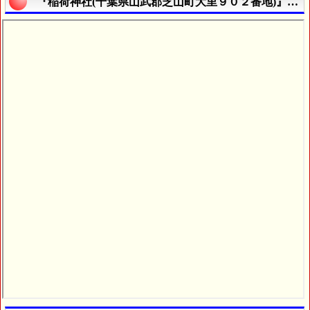
『稲荷神社(千葉県山武郡芝山町大里９０２番地)』の