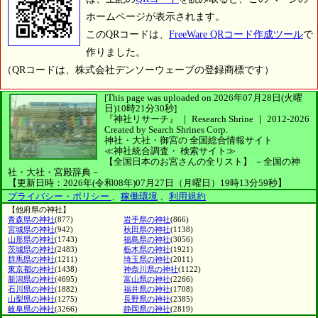
ホームページが表示されます。
このQRコードは、
FreeWare QRコード作成ツール
で
作りました。
（QRコードは、株式会社デンソーウェーブの登録商標です）
[This page was uploaded on 2026年07月28日(火曜
日)10時21分30秒]
『神社リサーチ』 ｜ Research Shrine
｜
2012-2026
Created by
Search Shrines Corp.
神社・大社・御宮の
全国総合情報サイト
≪神社統合調査・
検索サイト≫
【全国日本のお宮さんの全リスト】
－全国の神
社・大社・宮殿辞典－
【更新日時：2026年(令和08年)07月27日（月曜日）19時13分59秒】
プライバシー・ポリシー
、
稼働環境
、
利用規約
【他府県の神社】
青森県の神社
(877)
岩手県の神社
(866)
宮城県の神社
(942)
秋田県の神社
(1138)
山形県の神社
(1743)
福島県の神社
(3056)
茨城県の神社
(2483)
栃木県の神社
(1921)
群馬県の神社
(1211)
埼玉県の神社
(2011)
東京都の神社
(1438)
神奈川県の神社
(1122)
新潟県の神社
(4695)
富山県の神社
(2266)
石川県の神社
(1882)
福井県の神社
(1708)
山梨県の神社
(1275)
長野県の神社
(2385)
岐阜県の神社
(3266)
静岡県の神社
(2819)