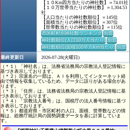
【１０Km四方当たりの神社数】＝74.01社
【１０万世帯当たりの神社数】＝1,304.53
社
【人口当たりの神社数順位】＝145位
【面積当たりの神社数順位】＝307位
【世帯数当たりの神社数順位】＝115位
市区町村別神社数ランキング
別窓
神社数順位(人口10万人当たり)
別窓
神社数順位(面積100平方Km当たり)
別窓
最終更新日
2026-07-28(火曜日)
（＊１）「神社名」は、法務省法務局の宗教法人登記情報に
基づき表示しております。
（＊２）宗派名の一部は、ＡＩを利用してインターネット経
由で情報を収集しているため、データに誤りがある場合があ
ります。
（＊３）「住所」は、法務省法務局の宗教法人登記情報に基
づき表示しております。
（＊４）「宗教法人番号」は、国税庁の法人番号情報に基づ
き表示しております。
（＊５）都道府県・市区町村の人口、面積、世帯数などの情
報は、総務庁統計局の国勢調査データを基に計算していま
す。