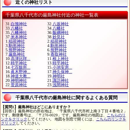
近くの神社リスト
千葉県八千代市の厳島神社付近の神社一覧表
31.
白籏神社
32.
八坂神社
33.
八幡社
34.
八幡社
35.
八幡神社
36.
飯綱神社
37.
米本神社
38.
妙見社
1.
稲荷神社
2.
稲荷神社
3.
駒形神社
4.
駒形神社
5.
熊野神社
6.
熊野神社
7.
厳島神社
9.
香取神社
10.
高津比咩...
11.
根上神社
12.
時平神社
13.
時平神社
14.
七百餘所...
15.
小池安房...
16.
眞木野神...
17.
神久保神...
18.
神道大教...
19.
神明社
20.
神明神社
21.
諏訪神社
22.
菅原神社
23.
浅間神社
千葉県八千代市の厳島神社に関するよくある質問
【質問1】厳島神社はどこにありますか？
【回答1】厳島神社の所在地は、「千葉県八千代市村上南３丁目４番地２」
です。郵便番号は、「〒276-0029」です。厳島神社の地図は、
こちらのリ
ンクをクリック
してください。 地図を別窓で開くには、
こちらのリンクを
クリック
してください。