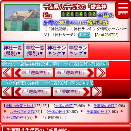
千葉県八千代市の『厳島神
社』
全国の
お寺と神社157,167箇所収録
【『神社記録』：神社ランキング情報ホームペー
ジ】《神社サーチ》
ホーム
[As of 26/07/28]
神社一覧
寺院一覧
神社ラン
寺院ラン
(県別)▼
(県別)▼
キング▼
キング▼
全国の「厳島神社(134ヶ寺)」一覧表(矢印で移動可)
43.『厳島神社』
45.『厳島神社』
「八千代市の神社」一覧表(矢印で移動可能)
7.『厳島神社』
9.『香取神社』
【
全国の寺院と神社
(157,167)】 【
全国の寺院
(76,660)
千葉県の寺院
(2,998)
八千代市の寺院
(32)】 【
全国の神社
(80,507)
千葉県の神社
(3,162)
八千代市の神社
(38)
「8.厳島神社」
】
千葉県八千代市の『厳島神社』