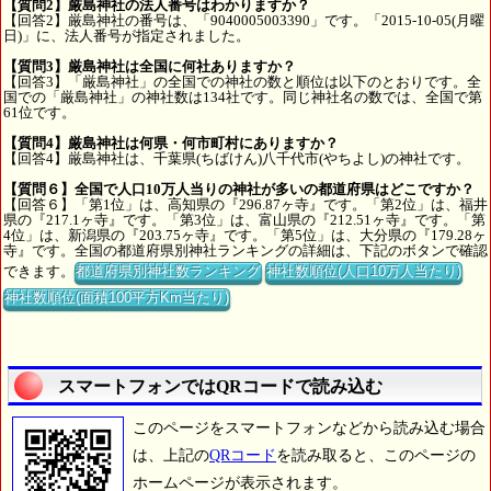
【質問2】厳島神社の法人番号はわかりますか？
【回答2】厳島神社の番号は、「9040005003390」です。「2015-10-05(月曜
日)」に、法人番号が指定されました。
【質問3】厳島神社は全国に何社ありますか？
【回答3】「厳島神社」の全国での神社の数と順位は以下のとおりです。全
国での「厳島神社」の神社数は134社です。同じ神社名の数では、全国で第
61位です。
【質問4】厳島神社は何県・何市町村にありますか？
【回答4】厳島神社は、千葉県(ちばけん)八千代市(やちよし)の神社です。
【質問６】全国で人口10万人当りの神社が多いの都道府県はどこですか？
【回答６】「第1位」は、高知県の『296.87ヶ寺』です。「第2位」は、福井
県の『217.1ヶ寺』です。「第3位」は、富山県の『212.51ヶ寺』です。「第
4位」は、新潟県の『203.75ヶ寺』です。「第5位」は、大分県の『179.28ヶ
寺』です。全国の都道府県別神社ランキングの詳細は、下記のボタンで確認
できます。
都道府県別神社数ランキング
神社数順位(人口10万人当たり)
神社数順位(面積100平方Km当たり)
スマートフォンではQRコードで読み込む
このページをスマートフォンなどから読み込む場合
は、上記の
QRコード
を読み取ると、このページの
ホームページが表示されます。