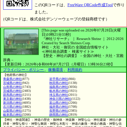
このQRコードは、
FreeWare QRCode作成Tool
で作り
ました。
（QRコードは、株式会社デンソーウェーブの登録商標です）
[This page was uploaded on 2026年07月28日(火曜
日)10時21分33秒]
『神社リサーチ』 ｜ Research Shrine
｜
2012-2026
Created by
Search Shrines Corp.
神社・大社・御宮の
全国総合情報サイト
≪神社統合調査・
検索サイト≫
【歴史・神社の調査】
－全国の神社・大社・宮殿
辞典－
【更新日時：2026年(令和08年)07月27日（月曜日）13時36分23秒】
プライバシー・ポリシー
、
稼働環境
、
利用規約
【他府県の神社】
青森県の神社
(877)
岩手県の神社
(866)
宮城県の神社
(942)
秋田県の神社
(1138)
山形県の神社
(1743)
福島県の神社
(3056)
茨城県の神社
(2483)
栃木県の神社
(1921)
群馬県の神社
(1211)
埼玉県の神社
(2011)
東京都の神社
(1438)
神奈川県の神社
(1122)
新潟県の神社
(4695)
富山県の神社
(2266)
石川県の神社
(1882)
福井県の神社
(1708)
山梨県の神社
(1275)
長野県の神社
(2385)
岐阜県の神社
(3266)
静岡県の神社
(2819)
【神社・神道関連】：神道の歴史・御神体・神楽舞・神聖な山・神社建築・神社の参
拝者・神聖な祭り・神聖な舞踏・神聖な木彫り・神道の象徴・神道の教義・神聖な信