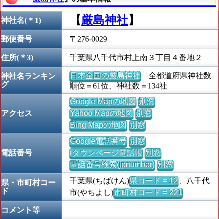
【
厳島神社
】
神社名(＊1)
郵便番号
〒276-0029
住所(＊3)
千葉県八千代市村上南３丁目４番地２
日本全国の厳島神社
全都道府県神社数
神社名ランキン
グ
順位＝61位、神社数＝134社
Google Mapの地図
別窓
アクセス
Yahoo Mapの地図
別窓
Bing Mapの地図
別窓
Google電話番号
別窓
電話番号
iタウンページ電話帳
別窓
電話番号検索(jpnumber)
別窓
千葉県(ちばけん)
県コード = 12
、八千代
県・市町村コー
ド
市(やちよし)
市町村コード = 221
コメント等