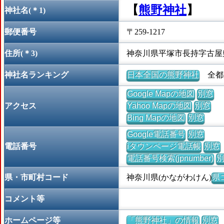
【
熊野神社
】
神社名(＊1)
郵便番号
〒259-1217
住所(＊3)
神奈川県平塚市長持字古屋
神社名ランキング
日本全国の熊野神社
全都道
Google Mapの地図
別窓
アクセス
Yahoo Mapの地図
別窓
Bing Mapの地図
別窓
Google電話番号
別窓
電話番号
iタウンページ電話帳
別窓
電話番号検索(jpnumber)
県・市町村コード
神奈川県(かながわけん)
県コ
コメント等
ホームページ等
「熊野神社」の情報
別窓