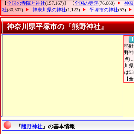
【
全国の寺院と神社
(157,167)】 【
全国の寺院
(76,660)
神奈
社
(80,507)
神奈川県の神社
(1,122)
平塚市の神社
(53)
神奈川県平塚市の『熊野神社』
【
熊野
野神
点に
川県
は5
【全
『
熊野神社
』の基本情報