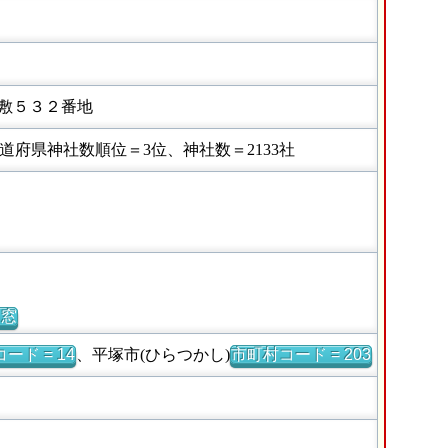
敷５３２番地
府県神社数順位＝3位、神社数＝2133社
別窓
ード = 14
、平塚市(ひらつかし)
市町村コード = 203