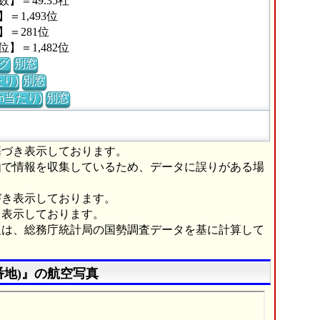
＝49.35社
1,493位
＝281位
＝1,482位
グ
別窓
り)
別窓
m当たり)
別窓
基づき表示しております。
由で情報を収集しているため、データに誤りがある場
づき表示しております。
き表示しております。
報は、総務庁統計局の国勢調査データを基に計算して
番地)』の航空写真