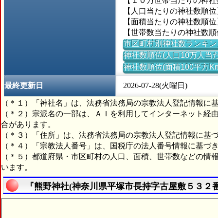
【１０万世帯当たりの神社数】
【人口当たりの神社数順位】＝
【面積当たりの神社数順位】
【世帯数当たりの神社数順位】
市区町村別神社数ランキン
神社数順位(人口10万人当た
神社数順位(面積100平方K
最終更新日
2026-07-28(火曜日)
（＊１）「神社名」は、法務省法務局の宗教法人登記情報に
（＊２）宗派名の一部は、ＡＩを利用してインターネット経
合があります。
（＊３）「住所」は、法務省法務局の宗教法人登記情報に基
（＊４）「宗教法人番号」は、国税庁の法人番号情報に基づ
（＊５）都道府県・市区町村の人口、面積、世帯数などの情
います。
『熊野神社(神奈川県平塚市長持字古屋敷５３２