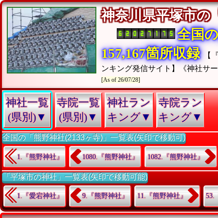
神奈川県平塚市の
全国
157,167箇所収録
【
ンキング発信サイト】《神社サ
[As of 26/07/28]
神社一覧
寺院一覧
神社ラン
寺院ラン
(県別)▼
(県別)▼
キング▼
キング▼
全国の「熊野神社(2133ヶ寺)」一覧表(矢印で移動可)
1.『熊野神社』
1080.『熊野神社』
1082.『熊野神社』
「平塚市の神社」一覧表(矢印で移動可能)
1.『愛宕神社』
9.『熊野神社』
11.『熊野神社』
53