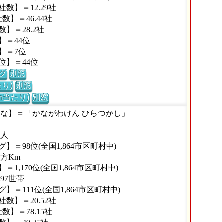
数】＝12.29社
】＝46.44社
】＝28.2社
】＝44位
】＝7位
位】＝44位
グ
別窓
り)
別窓
m当たり)
別窓
がな】＝「かながわけん ひらつかし」
7人
＝98位(全国1,864市区町村中)
平方Km
,170位(全国1,864市区町村中)
97世帯
＝111位(全国1,864市区町村中)
数】＝20.52社
】＝78.15社