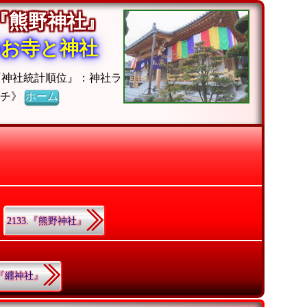
『熊野神社』
のお寺と神社
『神社統計順位』：神社ラ
ーチ》
ホーム
2133.『熊野神社』
.『纒神社』