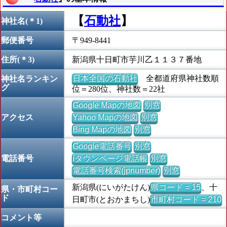
【
石動社
】
神社名(＊1)
郵便番号
〒949-8441
住所(＊3)
新潟県十日町市芋川乙１１３７番地
日本全国の石動社
全都道府県神社数順
神社名ランキン
グ
位＝280位、神社数＝22社
Google Mapの地図
別窓
アクセス
Yahoo Mapの地図
別窓
Bing Mapの地図
別窓
Google電話番号
別窓
電話番号
iタウンページ電話帳
別窓
電話番号検索(jpnumber)
別窓
新潟県(にいがたけん)
県コード = 15
、十
県・市町村コー
ド
日町市(とおかまちし)
市町村コード = 210
コメント等