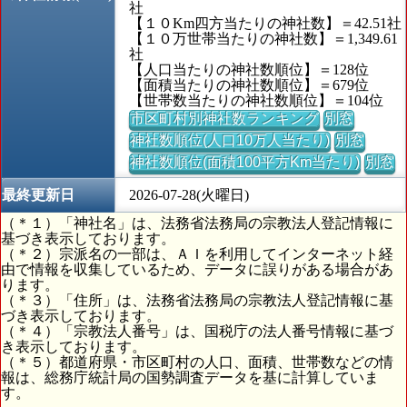
社
【１０Km四方当たりの神社数】＝42.51社
【１０万世帯当たりの神社数】＝1,349.61
社
【人口当たりの神社数順位】＝128位
【面積当たりの神社数順位】＝679位
【世帯数当たりの神社数順位】＝104位
市区町村別神社数ランキング
別窓
神社数順位(人口10万人当たり)
別窓
神社数順位(面積100平方Km当たり)
別窓
最終更新日
2026-07-28(火曜日)
（＊１）「神社名」は、法務省法務局の宗教法人登記情報に
基づき表示しております。
（＊２）宗派名の一部は、ＡＩを利用してインターネット経
由で情報を収集しているため、データに誤りがある場合があ
ります。
（＊３）「住所」は、法務省法務局の宗教法人登記情報に基
づき表示しております。
（＊４）「宗教法人番号」は、国税庁の法人番号情報に基づ
き表示しております。
（＊５）都道府県・市区町村の人口、面積、世帯数などの情
報は、総務庁統計局の国勢調査データを基に計算していま
す。