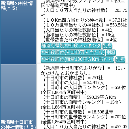
【新潟県の世帯数ランキング】＝15位(全
新潟県の神社情
国47都道府県中)
報(＊５)
【人口１０万人当たりの神社数】＝203.75
社
【１０Km四方当たりの神社数】＝37.31社
【１０万世帯当たりの神社数】＝553.56社
【人口当たりの神社数順位】＝4位
【面積当たりの神社数順位】＝16位
【世帯数当たりの神社数順位】＝4位
都道府県別神社数ランキング
別窓
神社数順位(人口10万人当たり)
別窓
神社数順位(面積100平方Km当たり)
別窓
【新潟県 十日町市のふりがな】＝「にい
がたけん とおかまちし」
【十日町市の神社数】＝251社
【十日町市の人口】＝54,917人
【十日町市の人口数ランキング】＝650位
(全国1,864市区町村中)
【十日町市の面積】＝590.39平方Km
【十日町市の面積ランキング】＝154位
(全国1,864市区町村中)
【十日町市の世帯数】＝18,598世帯
【十日町市の世帯数ランキング】＝702位
(全国1,864市区町村中)
新潟県十日町市
【人口１０万人当たりの神社数】＝457.05
の神社情報(＊５)