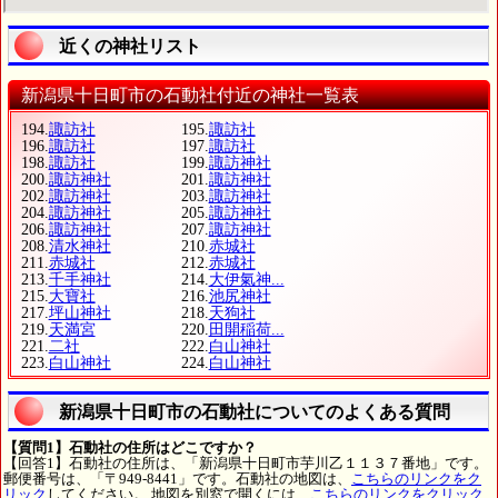
近くの神社リスト
新潟県十日町市の石動社付近の神社一覧表
194.
諏訪社
195.
諏訪社
196.
諏訪社
197.
諏訪社
198.
諏訪社
199.
諏訪神社
200.
諏訪神社
201.
諏訪神社
202.
諏訪神社
203.
諏訪神社
204.
諏訪神社
205.
諏訪神社
206.
諏訪神社
207.
諏訪神社
208.
清水神社
210.
赤城社
211.
赤城社
212.
赤城社
213.
千手神社
214.
大伊氣神...
215.
大寶社
216.
池尻神社
217.
坪山神社
218.
天狗社
219.
天満宮
220.
田開稲荷...
221.
二社
222.
白山神社
223.
白山神社
224.
白山神社
新潟県十日町市の石動社についてのよくある質問
【質問1】石動社の住所はどこですか？
【回答1】石動社の住所は、「新潟県十日町市芋川乙１１３７番地」です。
郵便番号は、「〒949-8441」です。石動社の地図は、
こちらのリンクをク
リック
してください。 地図を別窓で開くには、
こちらのリンクをクリック