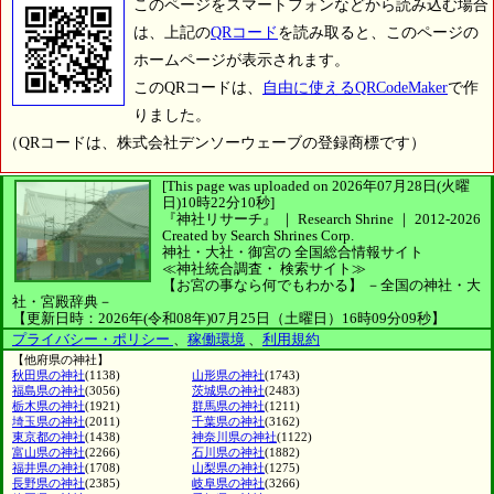
このページをスマートフォンなどから読み込む場合
は、上記の
QRコード
を読み取ると、このページの
ホームページが表示されます。
このQRコードは、
自由に使えるQRCodeMaker
で作
りました。
（QRコードは、株式会社デンソーウェーブの登録商標です）
[This page was uploaded on 2026年07月28日(火曜
日)10時22分10秒]
『神社リサーチ』 ｜ Research Shrine
｜
2012-2026
Created by
Search Shrines Corp.
神社・大社・御宮の
全国総合情報サイト
≪神社統合調査・
検索サイト≫
【お宮の事なら何でもわかる】
－全国の神社・大
社・宮殿辞典－
【更新日時：2026年(令和08年)07月25日（土曜日）16時09分09秒】
プライバシー・ポリシー
、
稼働環境
、
利用規約
【他府県の神社】
秋田県の神社
(1138)
山形県の神社
(1743)
福島県の神社
(3056)
茨城県の神社
(2483)
栃木県の神社
(1921)
群馬県の神社
(1211)
埼玉県の神社
(2011)
千葉県の神社
(3162)
東京都の神社
(1438)
神奈川県の神社
(1122)
富山県の神社
(2266)
石川県の神社
(1882)
福井県の神社
(1708)
山梨県の神社
(1275)
長野県の神社
(2385)
岐阜県の神社
(3266)