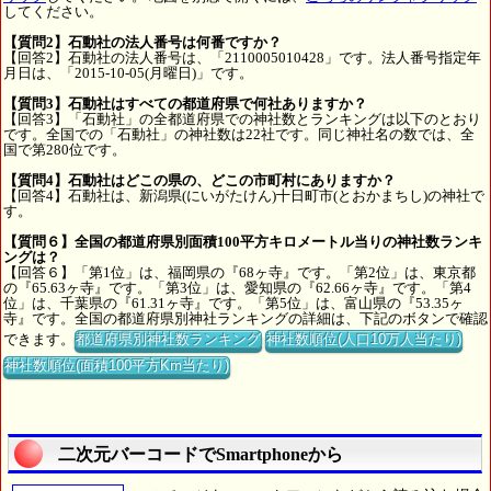
してください。
【質問2】石動社の法人番号は何番ですか？
【回答2】石動社の法人番号は、「2110005010428」です。法人番号指定年
月日は、「2015-10-05(月曜日)」です。
【質問3】石動社はすべての都道府県で何社ありますか？
【回答3】「石動社」の全都道府県での神社数とランキングは以下のとおり
です。全国での「石動社」の神社数は22社です。同じ神社名の数では、全
国で第280位です。
【質問4】石動社はどこの県の、どこの市町村にありますか？
【回答4】石動社は、新潟県(にいがたけん)十日町市(とおかまちし)の神社で
す。
【質問６】全国の都道府県別面積100平方キロメートル当りの神社数ランキ
ングは？
【回答６】「第1位」は、福岡県の『68ヶ寺』です。「第2位」は、東京都
の『65.63ヶ寺』です。「第3位」は、愛知県の『62.66ヶ寺』です。「第4
位」は、千葉県の『61.31ヶ寺』です。「第5位」は、富山県の『53.35ヶ
寺』です。全国の都道府県別神社ランキングの詳細は、下記のボタンで確認
できます。
都道府県別神社数ランキング
神社数順位(人口10万人当たり)
神社数順位(面積100平方Km当たり)
二次元バーコードでSmartphoneから