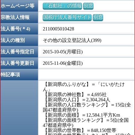
「石動社」の情報
別窓
ホームページ等
国税庁法人番号サイト
別窓
宗教法人情報
法人番号(＊4)
2110005010428
法人の種別
その他の設立登記法人(399)
法人番号指定日
2015-10-05(月曜日)
法人番号更新日
2015-11-06(金曜日)
特記事項
【新潟県のふりがな】＝「にいがたけ
ん」
【新潟県の神社数】＝4,695社
【新潟県の人口】＝2,304,264人
【新潟県の人口数ランキング】＝15位(全
国47都道府県中)
【新潟県の面積】＝12,584.1平方Km
【新潟県の面積ランキング】＝5位(全国
47都道府県中)
【新潟県の世帯数】＝848,150世帯