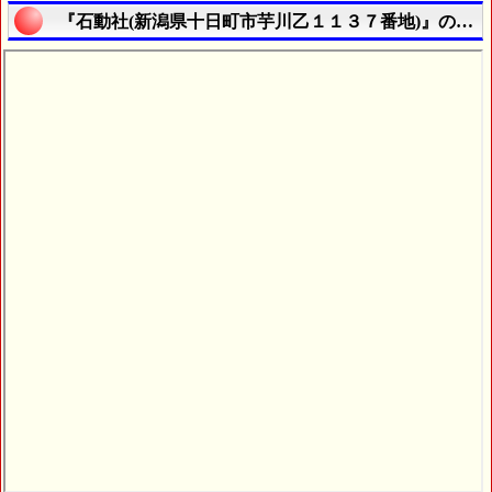
『石動社(新潟県十日町市芋川乙１１３７番地)』の航