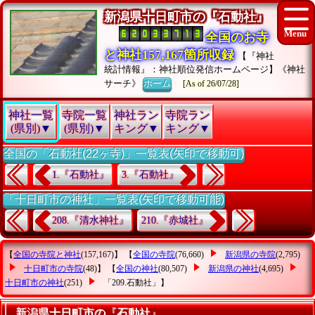
新潟県十日町市の『石動社』
全国のお寺
と神社157,167箇所収録
【『神社
統計情報』：神社順位発信ホームページ】《神社
サーチ》
ホーム
[As of 26/07/28]
神社一覧
寺院一覧
神社ラン
寺院ラン
(県別)▼
(県別)▼
キング▼
キング▼
全国の「石動社(22ヶ寺)」一覧表(矢印で移動可)
1.『石動社』
3.『石動社』
「十日町市の神社」一覧表(矢印で移動可能)
208.『清水神社』
210.『赤城社』
【
全国の寺院と神社
(157,167)】 【
全国の寺院
(76,660)
新潟県の寺院
(2,795)
十日町市の寺院
(48)】 【
全国の神社
(80,507)
新潟県の神社
(4,695)
十日町市の神社
(251)
「209.石動社」
】
新潟県十日町市の『石動社』