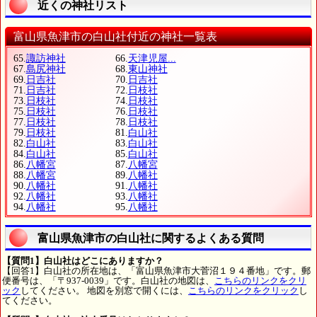
近くの神社リスト
富山県魚津市の白山社付近の神社一覧表
65.
諏訪神社
66.
天津児屋...
67.
島尻神社
68.
東山神社
69.
日吉社
70.
日吉社
71.
日吉社
72.
日枝社
73.
日枝社
74.
日枝社
75.
日枝社
76.
日枝社
77.
日枝社
78.
日枝社
79.
日枝社
81.
白山社
82.
白山社
83.
白山社
84.
白山社
85.
白山社
86.
八幡宮
87.
八幡宮
88.
八幡宮
89.
八幡社
90.
八幡社
91.
八幡社
92.
八幡社
93.
八幡社
94.
八幡社
95.
八幡社
富山県魚津市の白山社に関するよくある質問
【質問1】白山社はどこにありますか？
【回答1】白山社の所在地は、「富山県魚津市大菅沼１９４番地」です。郵
便番号は、「〒937-0039」です。白山社の地図は、
こちらのリンクをクリ
ック
してください。 地図を別窓で開くには、
こちらのリンクをクリック
し
てください。