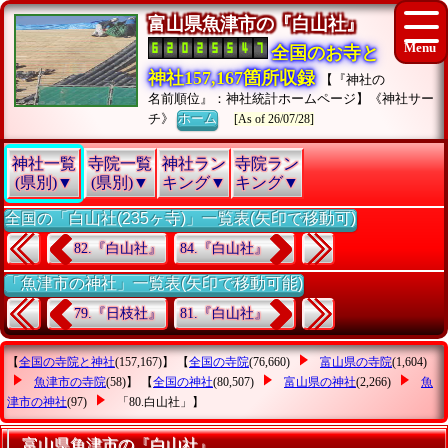
富山県魚津市の『白山社』
全国のお寺と
神社157,167箇所収録
【『神社の
名前順位』：神社統計ホームページ】《神社サー
チ》
ホーム
[As of 26/07/28]
神社一覧
寺院一覧
神社ラン
寺院ラン
(県別)▼
(県別)▼
キング▼
キング▼
全国の「白山社(235ヶ寺)」一覧表(矢印で移動可)
82.『白山社』
84.『白山社』
「魚津市の神社」一覧表(矢印で移動可能)
79.『日枝社』
81.『白山社』
【
全国の寺院と神社
(157,167)】 【
全国の寺院
(76,660)
富山県の寺院
(1,604)
魚津市の寺院
(58)】 【
全国の神社
(80,507)
富山県の神社
(2,266)
魚
津市の神社
(97)
「80.白山社」
】
富山県魚津市の『白山社』