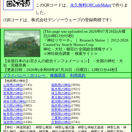
このQRコードは、
永久無料QRCodeMaker
で作りま
した。
（QRコードは、株式会社デンソーウェーブの登録商標です）
[This page was uploaded on 2026年07月28日(火曜
日)10時23分05秒]
『神社リサーチ』 ｜ Research Shrine
｜
2012-2026
Created by
Search Shrines Corp.
神社・大社・御宮の
全国総合情報サイト
≪神社統合調査・
検索サイト≫
【全国日本のお宮さんの総合インフォメーション】
－全国の神社・大
社・宮殿辞典－
【更新日時：2026年(令和08年)07月26日（日曜日）12時32分44秒】
プライバシー・ポリシー
、
稼働環境
、
利用規約
【他府県の神社】
山形県の神社
(1743)
福島県の神社
(3056)
茨城県の神社
(2483)
栃木県の神社
(1921)
群馬県の神社
(1211)
埼玉県の神社
(2011)
千葉県の神社
(3162)
東京都の神社
(1438)
神奈川県の神社
(1122)
新潟県の神社
(4695)
石川県の神社
(1882)
福井県の神社
(1708)
山梨県の神社
(1275)
長野県の神社
(2385)
岐阜県の神社
(3266)
静岡県の神社
(2819)
愛知県の神社
(3241)
三重県の神社
(840)
滋賀県の神社
(1436)
京都府の神社
(1741)
【神社・神道関連】：神聖な舞踏・神聖な儀式服・神聖な神秘主義者・神聖な島・神
聖な神話・神社の神域・神道教・神社の神道哲学・お神札・神聖な木・神聖な彫刻・