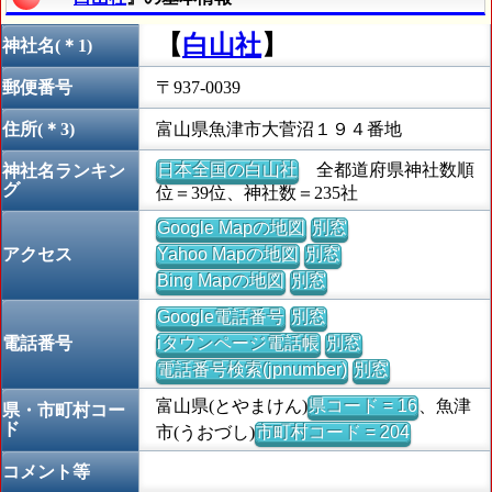
【
白山社
】
神社名(＊1)
郵便番号
〒937-0039
住所(＊3)
富山県魚津市大菅沼１９４番地
日本全国の白山社
全都道府県神社数順
神社名ランキン
グ
位＝39位、神社数＝235社
Google Mapの地図
別窓
アクセス
Yahoo Mapの地図
別窓
Bing Mapの地図
別窓
Google電話番号
別窓
電話番号
iタウンページ電話帳
別窓
電話番号検索(jpnumber)
別窓
富山県(とやまけん)
県コード = 16
、魚津
県・市町村コー
ド
市(うおづし)
市町村コード = 204
コメント等