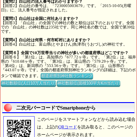
【質問2】白山社の法人番号はわかりますか？
【回答2】白山社の番号は、「7230005003679」です。「2015-10-05(月曜
日)」に、法人番号が指定されました。
【質問3】白山社は全国に何社ありますか？
【回答3】「白山社」の全国での神社の数と順位は以下のとおりです。全国
での「白山社」の神社数は235社です。同じ神社名の数では、全国で第39位
です。
【質問4】白山社は何県・何市町村にありますか？
【回答4】白山社は、富山県(とやまけん)魚津市(うおづし)の神社です。
【質問６】全国で10万世帯当りの神社が多いの都道府県はどこですか？
【回答６】「第1位」は、高知県の『677.72ヶ寺』です。「第2位」は、福井
県の『610.68ヶ寺』です。「第3位」は、富山県の『579.29ヶ寺』です。
「第4位」は、新潟県の『553.56ヶ寺』です。「第5位」は、山形県の
『443.07ヶ寺』です。全国の都道府県別神社ランキングの詳細は、下記のボ
タンで確認できます。
都道府県別神社数ランキング
神社数順位(人口10万人当たり)
神社数順位(面積100平方Km当たり)
二次元バーコードでSmartphoneから
このページをスマートフォンなどから読み込む場合
は、上記の
QRコード
を読み取ると、このページの
ホームページが表示されます。