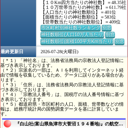
【１０Km四方当たりの神社数】＝48.35社
【１０万世帯当たりの神社数】＝611.79社
【人口当たりの神社数順位】＝401位
【面積当たりの神社数順位】＝583位
【世帯数当たりの神社数順位】＝409位
市区町村別神社数ランキング
別窓
神社数順位(人口10万人当たり)
別窓
神社数順位(面積100平方Km当たり)
別窓
最終更新日
2026-07-28(火曜日)
（＊１）「神社名」は、法務省法務局の宗教法人登記情報に
基づき表示しております。
（＊２）宗派名の一部は、ＡＩを利用してインターネット経
由で情報を収集しているため、データに誤りがある場合があ
ります。
（＊３）「住所」は、法務省法務局の宗教法人登記情報に基
づき表示しております。
（＊４）「宗教法人番号」は、国税庁の法人番号情報に基づ
き表示しております。
（＊５）都道府県・市区町村の人口、面積、世帯数などの情
報は、総務庁統計局の国勢調査データを基に計算していま
す。
『白山社(富山県魚津市大菅沼１９４番地)』の航空写真