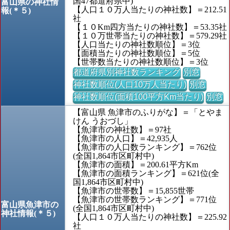
国47都道府県中)
富山県の神社情
【人口１０万人当たりの神社数】＝212.51
報(＊５)
社
【１０Km四方当たりの神社数】＝53.35社
【１０万世帯当たりの神社数】＝579.29社
【人口当たりの神社数順位】＝3位
【面積当たりの神社数順位】＝5位
【世帯数当たりの神社数順位】＝3位
都道府県別神社数ランキング
別窓
神社数順位(人口10万人当たり)
別窓
神社数順位(面積100平方Km当たり)
別窓
【富山県 魚津市のふりがな】＝「とやま
けん うおづし」
【魚津市の神社数】＝97社
【魚津市の人口】＝42,935人
【魚津市の人口数ランキング】＝762位
(全国1,864市区町村中)
【魚津市の面積】＝200.61平方Km
【魚津市の面積ランキング】＝621位(全
国1,864市区町村中)
【魚津市の世帯数】＝15,855世帯
【魚津市の世帯数ランキング】＝771位
富山県魚津市の
(全国1,864市区町村中)
神社情報(＊５)
【人口１０万人当たりの神社数】＝225.92
社