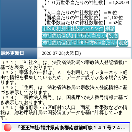
【１０万世帯当たりの神社数】＝1,849.09
社
【人口当たりの神社数順位】＝86位
【面積当たりの神社数順位】＝1,162位
【世帯数当たりの神社数順位】＝52位
市区町村別神社数ランキング
別窓
神社数順位(人口10万人当たり)
別窓
神社数順位(面積100平方Km当たり)
別窓
最終更新日
2026-07-28(火曜日)
（＊１）「神社名」は、法務省法務局の宗教法人登記情報に
基づき表示しております。
（＊２）宗派名の一部は、ＡＩを利用してインターネット経
由で情報を収集しているため、データに誤りがある場合があ
ります。
（＊３）「住所」は、法務省法務局の宗教法人登記情報に基
づき表示しております。
（＊４）「宗教法人番号」は、国税庁の法人番号情報に基づ
き表示しております。
（＊５）都道府県・市区町村の人口、面積、世帯数などの情
報は、総務庁統計局の国勢調査データを基に計算していま
す。
『医王神社(福井県南条郡南越前町糠１４１号２４番地