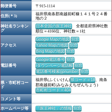
郵便番号
〒915-1114
福井県南条郡南越前町糠１４１号２４番
住所(＊3)
地の２
日本全国の医王神社
全都道府県神社数
神社名ランキン
グ
順位＝4166位、神社数＝1社
Google Mapの地図
別窓
アクセス
Yahoo Mapの地図
別窓
Bing Mapの地図
別窓
Google電話番号
別窓
電話番号
iタウンページ電話帳
別窓
電話番号検索(jpnumber)
別窓
福井県(ふくいけん)
県コード = 18
、南条
県・市町村コー
郡南越前町(みなみえちぜんちょう)
ド
市町村コード = 404
コメント等
「医王神社」の情報
別窓
ホームページ等