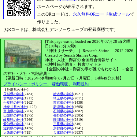
ホームページが表示されます。
このQRコードは、
永久無料QRコード生成ツール
で
作りました。
（QRコードは、株式会社デンソーウェーブの登録商標です）
[This page was uploaded on 2026年07月28日(火曜
日)10時23分32秒]
『神社リサーチ』 ｜ Research Shrine
｜
2012-2026
Created by
Search Shrines Corp.
神社・大社・御宮の
全国総合情報サイト
≪神社統合調査・
検索サイト≫
【全国の神社－御宮の事が誰でもわかる】
－全国
の神社・大社・宮殿辞典－
【更新日時：2026年(令和08年)07月27日（月曜日）14時49分38秒】
プライバシー・ポリシー
、
稼働環境
、
利用規約
【他府県の神社】
茨城県の神社
(2483)
栃木県の神社
(1921)
群馬県の神社
(1211)
埼玉県の神社
(2011)
千葉県の神社
(3162)
東京都の神社
(1438)
神奈川県の神社
(1122)
新潟県の神社
(4695)
富山県の神社
(2266)
石川県の神社
(1882)
山梨県の神社
(1275)
長野県の神社
(2385)
岐阜県の神社
(3266)
静岡県の神社
(2819)
愛知県の神社
(3241)
三重県の神社
(840)
滋賀県の神社
(1436)
京都府の神社
(1741)
大阪府の神社
(719)
兵庫県の神社
(3837)