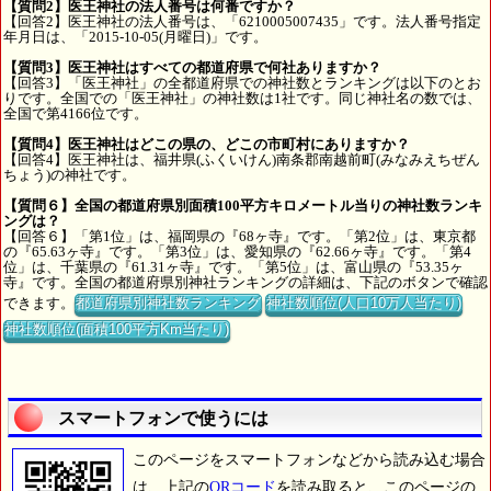
【質問2】医王神社の法人番号は何番ですか？
【回答2】医王神社の法人番号は、「6210005007435」です。法人番号指定
年月日は、「2015-10-05(月曜日)」です。
【質問3】医王神社はすべての都道府県で何社ありますか？
【回答3】「医王神社」の全都道府県での神社数とランキングは以下のとお
りです。全国での「医王神社」の神社数は1社です。同じ神社名の数では、
全国で第4166位です。
【質問4】医王神社はどこの県の、どこの市町村にありますか？
【回答4】医王神社は、福井県(ふくいけん)南条郡南越前町(みなみえちぜん
ちょう)の神社です。
【質問６】全国の都道府県別面積100平方キロメートル当りの神社数ランキ
ングは？
【回答６】「第1位」は、福岡県の『68ヶ寺』です。「第2位」は、東京都
の『65.63ヶ寺』です。「第3位」は、愛知県の『62.66ヶ寺』です。「第4
位」は、千葉県の『61.31ヶ寺』です。「第5位」は、富山県の『53.35ヶ
寺』です。全国の都道府県別神社ランキングの詳細は、下記のボタンで確認
できます。
都道府県別神社数ランキング
神社数順位(人口10万人当たり)
神社数順位(面積100平方Km当たり)
スマートフォンで使うには
このページをスマートフォンなどから読み込む場合
は、上記の
QRコード
を読み取ると、このページの