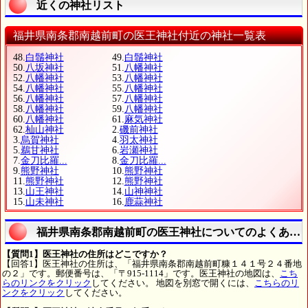
近くの神社リスト
福井県南条郡南越前町の医王神社付近の神社一覧表
48.
白鬚神社
49.
白鬚神社
50.
八坂神社
51.
八幡神社
52.
八幡神社
53.
八幡神社
54.
八幡神社
55.
八幡神社
56.
八幡神社
57.
八幡神社
58.
八幡神社
59.
八幡神社
60.
八幡神社
61.
麻気神社
62.
杣山神社
2.
磯前神社
3.
烏賀神社
4.
羽太神社
5.
鵜甘神社
6.
岩瀬神社
7.
金刀比羅...
8.
金刀比羅...
9.
熊野神社
10.
熊野神社
11.
熊野神社
12.
熊野神社
13.
山王神社
14.
山神神社
15.
山未神社
16.
鹿蒜神社
福井県南条郡南越前町の医王神社についてのよくある
【質問1】医王神社の住所はどこですか？
【回答1】医王神社の住所は、「福井県南条郡南越前町糠１４１号２４番地
の２」です。郵便番号は、「〒915-1114」です。医王神社の地図は、
こち
らのリンクをクリック
してください。 地図を別窓で開くには、
こちらのリ
ンクをクリック
してください。