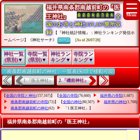
福井県南条郡南越前町の『医
王神社』
全
国のお寺と神社157,167箇所収
録
【『神社統計情報』：神社ランキング発信ホ
ームページ】《神社サーチ》
ホーム
[As of 26/07/28]
神社一覧
寺院一覧
神社ラン
寺院ラン
(県別)▼
(県別)▼
キング▼
キング▼
「南条郡南越前町の神社」一覧表(矢印で移動可能)
1.『医王神社』
2.『磯前神社』
【
全国の寺院と神社
(157,167)】 【
全国の寺院
(76,660)
福井県の寺院
(1,687)
南条郡南越前町の寺院
(72)】 【
全国の神社
(80,507)
福井県の神社
(1,708)
南条郡南越前町の神社
(62)
「1.医王神社」
】
福井県南条郡南越前町の『医王神社』