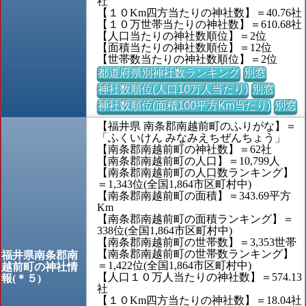
社
【１０Km四方当たりの神社数】＝40.76社
【１０万世帯当たりの神社数】＝610.68社
【人口当たりの神社数順位】＝2位
【面積当たりの神社数順位】＝12位
【世帯数当たりの神社数順位】＝2位
都道府県別神社数ランキング
別窓
神社数順位(人口10万人当たり)
別窓
神社数順位(面積100平方Km当たり)
別窓
【福井県 南条郡南越前町のふりがな】＝
「ふくいけん みなみえちぜんちょう」
【南条郡南越前町の神社数】＝62社
【南条郡南越前町の人口】＝10,799人
【南条郡南越前町の人口数ランキング】
＝1,343位(全国1,864市区町村中)
【南条郡南越前町の面積】＝343.69平方
Km
【南条郡南越前町の面積ランキング】＝
338位(全国1,864市区町村中)
【南条郡南越前町の世帯数】＝3,353世帯
【南条郡南越前町の世帯数ランキング】
福井県南条郡南
＝1,422位(全国1,864市区町村中)
越前町の神社情
【人口１０万人当たりの神社数】＝574.13
報(＊５)
社
【１０Km四方当たりの神社数】＝18.04社