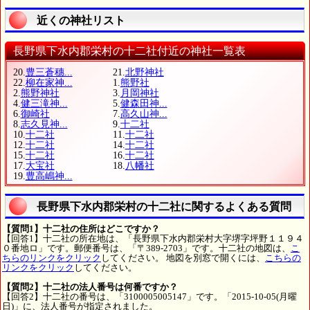
近くの神社リスト
長野県下水内郡栄村の十二社付近の神社一覧表
20.
豊三蒼穗...
21.
北野神社
22.
柳在家神...
1.
熊野社
2.
熊野神社
3.
月岡神社
4.
健三滝神...
5.
健森田神...
6.
御崎社
7.
高久山神...
8.
志久見神...
9.
十二社
10.
十二社
11.
十二社
12.
十二社
14.
十二社
15.
十二社
16.
十二社
17.
大宝社
18.
八幡社
19.
豊高嶋神...
長野県下水内郡栄村の十二社に関するよくある質問
【質問1】十二社の住所はどこですか？
【回答1】十二社の所在地は、「長野県下水内郡栄村大字堺字坪野１１９４
０番地ロ」です。郵便番号は、「〒389-2703」です。十二社の地図は、
こ
ちらのリンクをクリック
してください。 地図を別窓で開くには、
こちらの
リンクをクリック
してください。
【質問2】十二社の法人番号は何番ですか？
【回答2】十二社の番号は、「3100005005147」です。「2015-10-05(月曜
日)」に、法人番号が指定されました。