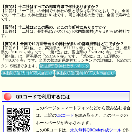
【質問3】十二社はすべての都道府県で何社ありますか？
【回答3】「十二社」の全国での神社の数と順位は以下のとおりです。全国
での「十二社」の神社数は181社です。同じ神社名の数では、全国で第49位
です。
【質問4】十二社はどこの県の、どこの市町村にありますか？
【回答4】十二社は、長野県(ながのけん)下水内郡栄村(さかえむら)の神社で
す。
【質問６】全国で10万世帯当りの神社が多いの都道府県はどこですか？
【回答６】「第1位」は、高知県の『677.72ヶ寺』です。「第2位」は、福井
県の『610.68ヶ寺』です。「第3位」は、富山県の『579.29ヶ寺』です。
「第4位」は、新潟県の『553.56ヶ寺』です。「第5位」は、山形県の
『443.07ヶ寺』です。全国の都道府県別神社ランキングの詳細は、下記のボ
タンで確認できます。
都道府県別神社数ランキング
神社数順位(人口10万人当たり)
神社数順位(面積100平方Km当たり)
QRコードで利用するには
このページをスマートフォンなどから読み込む場合
は、上記の
QRコード
を読み取ると、このページの
ホームページが表示されます。
このQRコードは、
永久無料QRCode作成ツール
で作