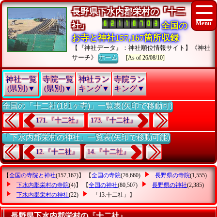
長野県下水内郡栄村の『十二
社』
全国の
お寺と神社157,167箇所収録
【『神社データ』：神社順位情報サイト】《神社
サーチ》
ホーム
[As of 26/08/10]
神社一覧
寺院一覧
神社ラン
寺院ラン
(県別)▼
(県別)▼
キング▼
キング▼
全国の「十二社(181ヶ寺)」一覧表(矢印で移動可)
171.『十二社』
173.『十二社』
「下水内郡栄村の神社」一覧表(矢印で移動可能)
12.『十二社』
14.『十二社』
【
全国の寺院と神社
(157,167)】 【
全国の寺院
(76,660)
長野県の寺院
(1,555)
下水内郡栄村の寺院
(4)】 【
全国の神社
(80,507)
長野県の神社
(2,385)
下水内郡栄村の神社
(22)
「13.十二社」
】
長野県下水内郡栄村の『十二社』