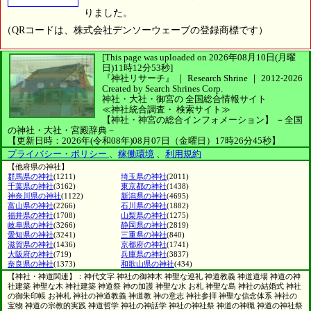
りました。
（QRコードは、株式会社デンソーウェーブの登録商標です）
[This page was uploaded on 2026年08月10日(月曜
日)11時12分53秒]
『神社リサーチ』 ｜ Research Shrine
｜
2012-2026
Created by
Search Shrines Corp.
神社・大社・御宮の
全国総合情報サイト
≪神社統合調査・
検索サイト≫
【神社・神宮の総合インフォメーション】
－全国
の神社・大社・宮殿辞典－
【更新日時：2026年(令和08年)08月07日（金曜日）17時26分45秒】
プライバシー・ポリシー
、
稼働環境
、
利用規約
【他府県の神社】
群馬県の神社
(1211)
埼玉県の神社
(2011)
千葉県の神社
(3162)
東京都の神社
(1438)
神奈川県の神社
(1122)
新潟県の神社
(4695)
富山県の神社
(2266)
石川県の神社
(1882)
福井県の神社
(1708)
山梨県の神社
(1275)
岐阜県の神社
(3266)
静岡県の神社
(2819)
愛知県の神社
(3241)
三重県の神社
(840)
滋賀県の神社
(1436)
京都府の神社
(1741)
大阪府の神社
(719)
兵庫県の神社
(3837)
奈良県の神社
(1373)
和歌山県の神社
(434)
【神社・神道関連】：神代文字 神社の御神木 神聖な巡礼 神道教義 神道道場 神道の神
社建築 神聖な木 神社建築 神道祭 神の加護 神聖な水 お札 神聖な島 神社の結婚式 神社
の御朱印帳 お神札 神社の神道教義 神道教 神の意志 神社参拝 神聖な信念体系 神社の
宝物 神道の宗教的実践 神道哲学 神社の神話学 神社の神社祭 神道の神職 神道の神社祭