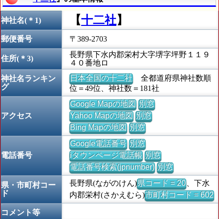
【
十二社
】
神社名(＊1)
郵便番号
〒389-2703
長野県下水内郡栄村大字堺字坪野１１９
住所(＊3)
４０番地ロ
日本全国の十二社
全都道府県神社数順
神社名ランキン
グ
位＝49位、神社数＝181社
Google Mapの地図
別窓
アクセス
Yahoo Mapの地図
別窓
Bing Mapの地図
別窓
Google電話番号
別窓
電話番号
iタウンページ電話帳
別窓
電話番号検索(jpnumber)
別窓
長野県(ながのけん)
県コード = 20
、下水
県・市町村コー
ド
内郡栄村(さかえむら)
市町村コード = 602
コメント等