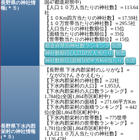
国47都道府県中)
長野県の神社情
【人口１０万人当たりの神社数】＝113.64
報(＊５)
社
【１０Km四方当たりの神社数】＝17.59社
【１０万世帯当たりの神社数】＝295.5社
【人口当たりの神社数順位】＝15位
【面積当たりの神社数順位】＝35位
【世帯数当たりの神社数順位】＝15位
都道府県別神社数ランキング
別窓
神社数順位(人口10万人当たり)
別窓
神社数順位(面積100平方Km当たり)
別窓
【長野県 下水内郡栄村のふりがな】＝
「ながのけん さかえむら」
【下水内郡栄村の神社数】＝22社
【下水内郡栄村の人口】＝1,953人
【下水内郡栄村の人口数ランキング】＝
1,784位(全国1,864市区町村中)
【下水内郡栄村の面積】＝271.66平方Km
【下水内郡栄村の面積ランキング】＝442
位(全国1,864市区町村中)
【下水内郡栄村の世帯数】＝775世帯
【下水内郡栄村の世帯数ランキング】＝
長野県下水内郡
1,791位(全国1,864市区町村中)
栄村の神社情報
【人口１０万人当たりの神社数】＝
(＊５)
1,126.47社