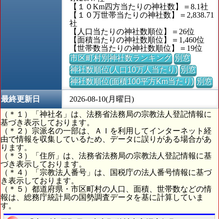
【１０Km四方当たりの神社数】＝8.1社
【１０万世帯当たりの神社数】＝2,838.71
社
【人口当たりの神社数順位】＝26位
【面積当たりの神社数順位】＝1,460位
【世帯数当たりの神社数順位】＝19位
市区町村別神社数ランキング
別窓
神社数順位(人口10万人当たり)
別窓
神社数順位(面積100平方Km当たり)
別窓
最終更新日
2026-08-10(月曜日)
（＊１）「神社名」は、法務省法務局の宗教法人登記情報に
基づき表示しております。
（＊２）宗派名の一部は、ＡＩを利用してインターネット経
由で情報を収集しているため、データに誤りがある場合があ
ります。
（＊３）「住所」は、法務省法務局の宗教法人登記情報に基
づき表示しております。
（＊４）「宗教法人番号」は、国税庁の法人番号情報に基づ
き表示しております。
（＊５）都道府県・市区町村の人口、面積、世帯数などの情
報は、総務庁統計局の国勢調査データを基に計算していま
す。