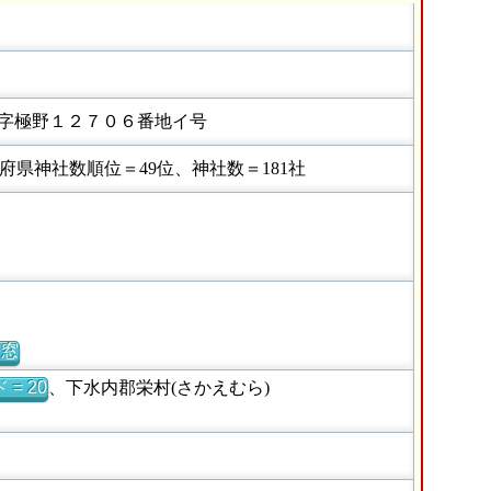
字極野１２７０６番地イ号
県神社数順位＝49位、神社数＝181社
別窓
= 20
、下水内郡栄村(さかえむら)