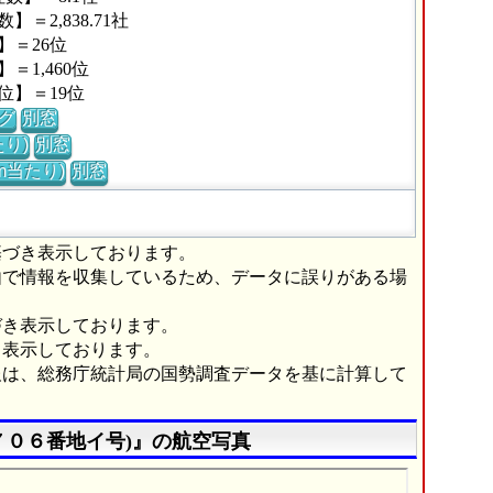
2,838.71社
】＝26位
1,460位
位】＝19位
グ
別窓
り)
別窓
m当たり)
別窓
基づき表示しております。
由で情報を収集しているため、データに誤りがある場
づき表示しております。
き表示しております。
報は、総務庁統計局の国勢調査データを基に計算して
７０６番地イ号)』の航空写真