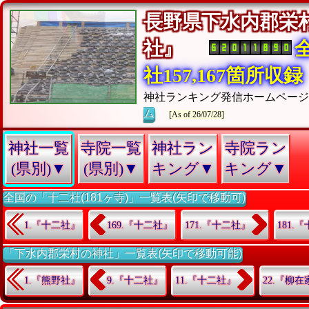
長野県下水内郡栄
社』
社157,167箇所収録
神社ランキング発信ホームペー
ム
[As of 26/07/28]
神社一覧
寺院一覧
神社ラン
寺院ラン
(県別)▼
(県別)▼
キング▼
キング▼
全国の「十二社(181ヶ寺)」一覧表(矢印で移動可)
1.『十二社』
169.『十二社』
171.『十二社』
181.
「下水内郡栄村の神社」一覧表(矢印で移動可能)
1.『熊野社』
9.『十二社』
11.『十二社』
22.『柳