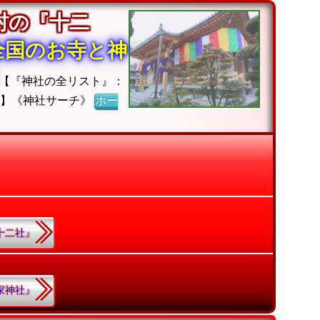
村の『十二
全国のお寺と神
【『神社の全リスト』：
ジ】《神社サーチ》
ホー
『十二社』
在家神社』