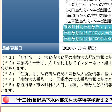
【１０万世帯当たりの神社数】＝
【人口当たりの神社数順位
【面積当たりの神社数順位】＝
【世帯数当たりの神社数順
市区町村別神社数ランキン
神社数順位(人口10万人当た
神社数順位(面積100平方K
最終更新日
2026-07-28(火曜日)
（＊１）「神社名」は、法務省法務局の宗教法人登記情報に
（＊２）宗派名の一部は、ＡＩを利用してインターネット経
合があります。
（＊３）「住所」は、法務省法務局の宗教法人登記情報に基
（＊４）「宗教法人番号」は、国税庁の法人番号情報に基づ
（＊５）都道府県・市区町村の人口、面積、世帯数などの情
います。
『十二社(長野県下水内郡栄村大字堺字極野１２