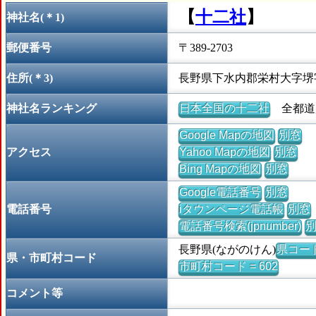
【
十二社
】
神社名(＊1)
郵便番号
〒389-2703
住所(＊3)
長野県下水内郡栄村大字堺
神社名ランキング
日本全国の十二社
全都道府
Google Mapの地図
別窓
アクセス
Yahoo Mapの地図
別窓
Bing Mapの地図
別窓
Google電話番号
別窓
電話番号
iタウンページ電話帳
別窓
電話番号検索(jpnumber)
長野県(ながのけん)
県コード 
県・市町村コード
市町村コード = 602
コメント等