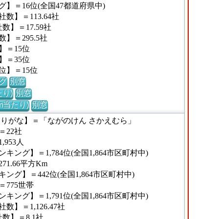
】＝16位(全国47都道府県中)
】＝113.64社
】＝17.59社
＝295.5社
】＝15位
】＝35位
位】＝15位
グ
別窓
り)
別窓
m当たり)
別窓
ふりがな】＝「ながのけん さかえむら」
22社
953人
ング】＝1,784位(全国1,864市区町村中)
1.66平方Km
グ】＝442位(全国1,864市区町村中)
775世帯
ング】＝1,791位(全国1,864市区町村中)
】＝1,126.47社
数】＝8.1社