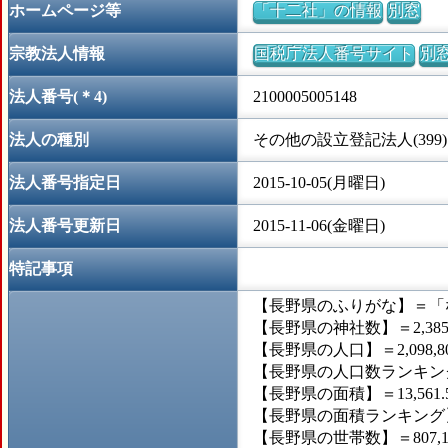
ホームページ等
「十二社」の情報
別窓
宗教法人情報
国税庁法人番号サイト
別
法人番号(＊4)
2100005005148
法人の種別
その他の設立登記法人(399)
法人番号指定日
2015-10-05(月曜日)
法人番号更新日
2015-11-06(金曜日)
特記事項
【長野県のふりがな】＝「
【長野県の神社数】＝2,38
【長野県の人口】＝2,098,8
【長野県の人口数ランキング
【長野県の面積】＝13,561.
【長野県の面積ランキング】
【長野県の世帯数】＝807,1