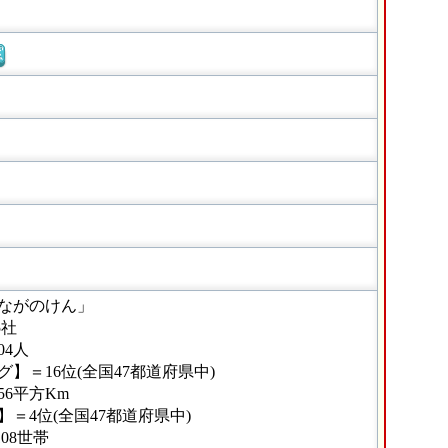
窓
ながのけん」
5社
04人
】＝16位(全国47都道府県中)
56平方Km
＝4位(全国47都道府県中)
08世帯