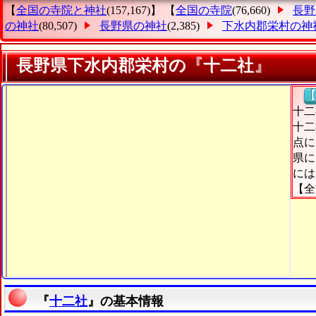
【
全国の寺院と神社
(157,167)】 【
全国の寺院
(76,660)
長野
の神社
(80,507)
長野県の神社
(2,385)
下水内郡栄村の神
長野県下水内郡栄村の『十二社』
【
十二
十二
点に
県に
には
【全
『
十二社
』の基本情報