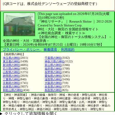
（QRコードは、株式会社デンソーウェーブの登録商標です）
[This page was uploaded on 2026年07月28日(火曜
日)10時24分25秒]
『神社リサーチ』 ｜ Research Shrine
｜
2012-2026
Created by
Search Shrines Corp.
神社・大社・御宮の
全国総合情報サイト
≪神社統合調査・
検索サイト≫
【全国の神社－御宮のトータル情報システム】
－
全国の神社・大社・宮殿辞典－
【更新日時：2026年(令和08年)07月25日（土曜日）19時10分57秒】
プライバシー・ポリシー
、
稼働環境
、
利用規約
【他府県の神社】
埼玉県の神社
(2011)
千葉県の神社
(3162)
東京都の神社
(1438)
神奈川県の神社
(1122)
新潟県の神社
(4695)
富山県の神社
(2266)
石川県の神社
(1882)
福井県の神社
(1708)
山梨県の神社
(1275)
長野県の神社
(2385)
静岡県の神社
(2819)
愛知県の神社
(3241)
三重県の神社
(840)
滋賀県の神社
(1436)
京都府の神社
(1741)
大阪府の神社
(719)
兵庫県の神社
(3837)
奈良県の神社
(1373)
和歌山県の神社
(434)
鳥取県の神社
(825)
【神社・神道関連】：神道の秘儀・御朱印・神域・神の使者・神聖な絵画・神社祭
り・神職・神聖な修行・神道の象徴・神道の神社建築・神社の参拝者・神聖な器具・
神聖な木彫り・神社の結婚式・神聖な鳥居・神聖な儀式服・お札・神楽舞・神聖な
木・神道の修験者・神道の祭り・神社の宗教的意義・神社の社殿・神社参拝・神道の
哲学的考え・神聖な神話・神道の神話・神聖な祝祭・伝統的な祭り・神聖な祭り
クリックして追加情報を開く