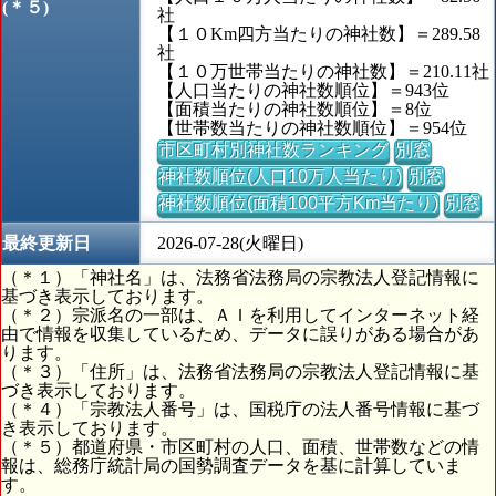
(＊５)
社
【１０Km四方当たりの神社数】＝289.58
社
【１０万世帯当たりの神社数】＝210.11社
【人口当たりの神社数順位】＝943位
【面積当たりの神社数順位】＝8位
【世帯数当たりの神社数順位】＝954位
市区町村別神社数ランキング
別窓
神社数順位(人口10万人当たり)
別窓
神社数順位(面積100平方Km当たり)
別窓
最終更新日
2026-07-28(火曜日)
（＊１）「神社名」は、法務省法務局の宗教法人登記情報に
基づき表示しております。
（＊２）宗派名の一部は、ＡＩを利用してインターネット経
由で情報を収集しているため、データに誤りがある場合があ
ります。
（＊３）「住所」は、法務省法務局の宗教法人登記情報に基
づき表示しております。
（＊４）「宗教法人番号」は、国税庁の法人番号情報に基づ
き表示しております。
（＊５）都道府県・市区町村の人口、面積、世帯数などの情
報は、総務庁統計局の国勢調査データを基に計算していま
す。