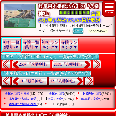
岐阜県本巣郡北方町の『八幡
神社』
全国
のお寺と神社157,167箇所収録
【『神社統計情報』：神社統計順位発信ホームペ
ージ】《神社サーチ》
ホーム
[As of 26/07/28]
神社一覧
寺院一覧
神社ラン
寺院ラン
(県別)▼
(県別)▼
キング▼
キング▼
全国の「八幡神社(4808ヶ寺)」一覧表(矢印で移動可)
2537.『八幡神社』
2539.『八幡神社』
「本巣郡北方町の神社」一覧表(矢印で移動可能)
10.『朝日神社』
12.『八幡神社』
【
全国の寺院と神社
(157,167)】 【
全国の寺院
(76,660)
岐阜県の寺院
(2,302)
本巣郡北方町の寺院
(9)】 【
全国の神社
(80,507)
岐阜県の神社
(3,266)
本巣郡北方町の神社
(15)
「11.八幡神社」
】
岐阜県本巣郡北方町の『八幡神社』