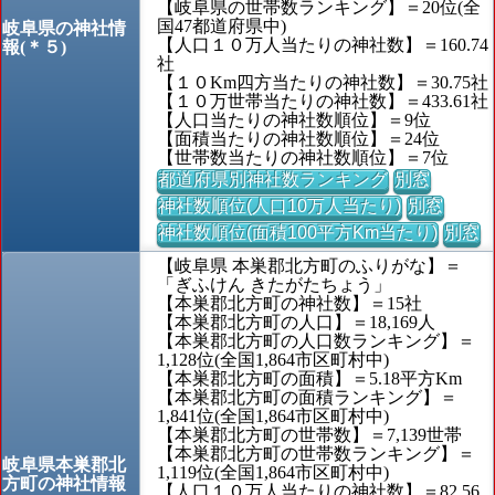
【岐阜県の世帯数ランキング】＝20位(全
国47都道府県中)
岐阜県の神社情
【人口１０万人当たりの神社数】＝160.74
報(＊５)
社
【１０Km四方当たりの神社数】＝30.75社
【１０万世帯当たりの神社数】＝433.61社
【人口当たりの神社数順位】＝9位
【面積当たりの神社数順位】＝24位
【世帯数当たりの神社数順位】＝7位
都道府県別神社数ランキング
別窓
神社数順位(人口10万人当たり)
別窓
神社数順位(面積100平方Km当たり)
別窓
【岐阜県 本巣郡北方町のふりがな】＝
「ぎふけん きたがたちょう」
【本巣郡北方町の神社数】＝15社
【本巣郡北方町の人口】＝18,169人
【本巣郡北方町の人口数ランキング】＝
1,128位(全国1,864市区町村中)
【本巣郡北方町の面積】＝5.18平方Km
【本巣郡北方町の面積ランキング】＝
1,841位(全国1,864市区町村中)
【本巣郡北方町の世帯数】＝7,139世帯
【本巣郡北方町の世帯数ランキング】＝
岐阜県本巣郡北
1,119位(全国1,864市区町村中)
方町の神社情報
【人口１０万人当たりの神社数】＝82.56