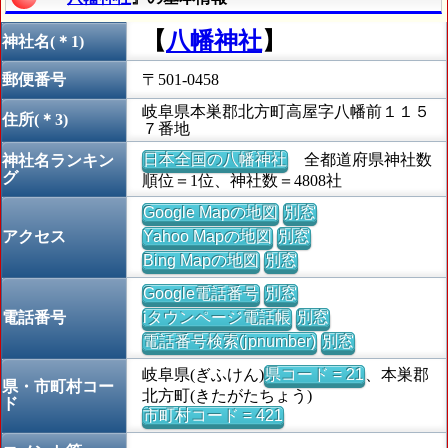
【
八幡神社
】
神社名(＊1)
郵便番号
〒501-0458
岐阜県本巣郡北方町高屋字八幡前１１５
住所(＊3)
７番地
日本全国の八幡神社
全都道府県神社数
神社名ランキン
グ
順位＝1位、神社数＝4808社
Google Mapの地図
別窓
アクセス
Yahoo Mapの地図
別窓
Bing Mapの地図
別窓
Google電話番号
別窓
電話番号
iタウンページ電話帳
別窓
電話番号検索(jpnumber)
別窓
岐阜県(ぎふけん)
県コード = 21
、本巣郡
県・市町村コー
北方町(きたがたちょう)
ド
市町村コード = 421