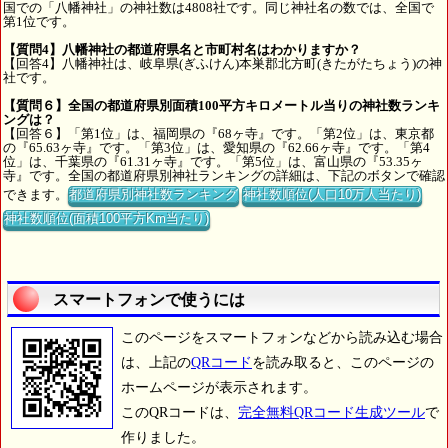
国での「八幡神社」の神社数は4808社です。同じ神社名の数では、全国で
第1位です。
【質問4】八幡神社の都道府県名と市町村名はわかりますか？
【回答4】八幡神社は、岐阜県(ぎふけん)本巣郡北方町(きたがたちょう)の神
社です。
【質問６】全国の都道府県別面積100平方キロメートル当りの神社数ランキ
ングは？
【回答６】「第1位」は、福岡県の『68ヶ寺』です。「第2位」は、東京都
の『65.63ヶ寺』です。「第3位」は、愛知県の『62.66ヶ寺』です。「第4
位」は、千葉県の『61.31ヶ寺』です。「第5位」は、富山県の『53.35ヶ
寺』です。全国の都道府県別神社ランキングの詳細は、下記のボタンで確認
できます。
都道府県別神社数ランキング
神社数順位(人口10万人当たり)
神社数順位(面積100平方Km当たり)
スマートフォンで使うには
このページをスマートフォンなどから読み込む場合
は、上記の
QRコード
を読み取ると、このページの
ホームページが表示されます。
このQRコードは、
完全無料QRコード生成ツール
で
作りました。