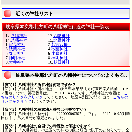
近くの神社リスト
岐阜県本巣郡北方町の八幡神社付近の神社一覧表
12.
八幡神社
13.
八幡神社
14.
八幡神社
15.
北野神社
1.
賀茂神社
2.
若宮八幡...
3.
秋葉神社
4.
秋葉神社
5.
春日神社
6.
小森神社
7.
神明神社
8.
神明神社
9.
大井神社
10.
朝日神社
岐阜県本巣郡北方町の八幡神社についてのよくある質
【質問1】八幡神社の所在地は何処ですか？
【回答1】八幡神社の所在地は、「岐阜県本巣郡北方町高屋字八幡前１１５
７番地」です。郵便番号は、「〒501-0458」です。八幡神社の地図は、
こ
ちらのリンクをクリック
してください。 地図を別窓で開くには、
こちらの
リンクをクリック
してください。
【質問2】八幡神社の宗教法人番号は何番ですか？
【回答2】八幡神社の番号は、「6200005003071」です。「2015-10-05(月曜
日)」に、法人番号が指定されました。
【質問3】八幡神社の全国での寺院数は何社ですか？
【回答3】「八幡神社」の全国での神社の数と順位は以下のとおりです。全