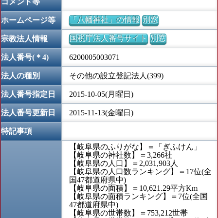
コメント等
「八幡神社」の情報
別窓
ホームページ等
国税庁法人番号サイト
別窓
宗教法人情報
法人番号(＊4)
6200005003071
法人の種別
その他の設立登記法人(399)
法人番号指定日
2015-10-05(月曜日)
法人番号更新日
2015-11-13(金曜日)
特記事項
【岐阜県のふりがな】＝「ぎふけん」
【岐阜県の神社数】＝3,266社
【岐阜県の人口】＝2,031,903人
【岐阜県の人口数ランキング】＝17位(全
国47都道府県中)
【岐阜県の面積】＝10,621.29平方Km
【岐阜県の面積ランキング】＝7位(全国
47都道府県中)
【岐阜県の世帯数】＝753,212世帯