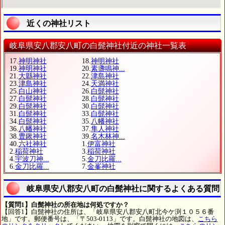
近くの神社リスト
岐阜県安八郡安八町の白髭神社付近の神社一覧表
17.
神明神社
18.
神明神社
19.
神明神社
20.
素盞鳴神...
21.
大縣神社
22.
津島神社
23.
津島神社
24.
天満神社
25.
白山神社
26.
白髭神社
27.
白髭神社
28.
白髭神社
29.
白髭神社
30.
白髭神社
31.
白髭神社
33.
白髭神社
34.
白髭神社
35.
八幡神社
36.
八幡神社
37.
隼人神社
38.
豊鍬神社
39.
名木林神...
40.
六社神社
1.
伊富神社
2.
稲荷神社
3.
稲荷神社
4.
宇波刀神...
5.
金刀比羅...
6.
金刀比羅...
7.
金峯神社
岐阜県安八郡安八町の白髭神社に関するよくある質問
【質問1】白髭神社の所在地は何処ですか？
【回答1】白髭神社の住所は、「岐阜県安八郡安八町北今ケ渕１０５６番
地」です。郵便番号は、「〒503-0113」です。白髭神社の地図は、
こちら