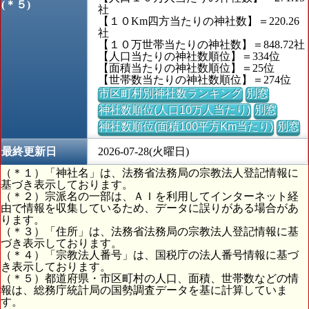
(＊５)
社
【１０Km四方当たりの神社数】＝220.26
社
【１０万世帯当たりの神社数】＝848.72社
【人口当たりの神社数順位】＝334位
【面積当たりの神社数順位】＝25位
【世帯数当たりの神社数順位】＝274位
市区町村別神社数ランキング
別窓
神社数順位(人口10万人当たり)
別窓
神社数順位(面積100平方Km当たり)
別窓
最終更新日
2026-07-28(火曜日)
（＊１）「神社名」は、法務省法務局の宗教法人登記情報に
基づき表示しております。
（＊２）宗派名の一部は、ＡＩを利用してインターネット経
由で情報を収集しているため、データに誤りがある場合があ
ります。
（＊３）「住所」は、法務省法務局の宗教法人登記情報に基
づき表示しております。
（＊４）「宗教法人番号」は、国税庁の法人番号情報に基づ
き表示しております。
（＊５）都道府県・市区町村の人口、面積、世帯数などの情
報は、総務庁統計局の国勢調査データを基に計算していま
す。