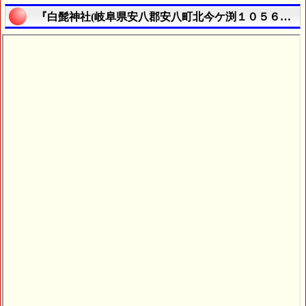
『白髭神社(岐阜県安八郡安八町北今ケ渕１０５６番地