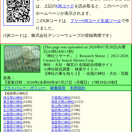
は、上記の
QRコード
を読み取ると、このページの
ホームページが表示されます。
このQRコードは、
フリーQRコード生成ツール
で作
りました。
（QRコードは、株式会社デンソーウェーブの登録商標です）
[This page was uploaded on 2026年07月28日(火曜
日)10時24分11秒]
『神社リサーチ』 ｜ Research Shrine
｜
2012-2026
Created by
Search Shrines Corp.
神社・大社・御宮の
全国総合情報サイト
≪神社統合調査・
検索サイト≫
【神社の事を知ろう】
－全国の神社・大社・宮殿
辞典－
【更新日時：2026年(令和08年)07月27日（月曜日）17時39分20秒】
プライバシー・ポリシー
、
稼働環境
、
利用規約
【他府県の神社】
埼玉県の神社
(2011)
千葉県の神社
(3162)
東京都の神社
(1438)
神奈川県の神社
(1122)
新潟県の神社
(4695)
富山県の神社
(2266)
石川県の神社
(1882)
福井県の神社
(1708)
山梨県の神社
(1275)
長野県の神社
(2385)
静岡県の神社
(2819)
愛知県の神社
(3241)
三重県の神社
(840)
滋賀県の神社
(1436)
京都府の神社
(1741)
大阪府の神社
(719)
兵庫県の神社
(3837)
奈良県の神社
(1373)