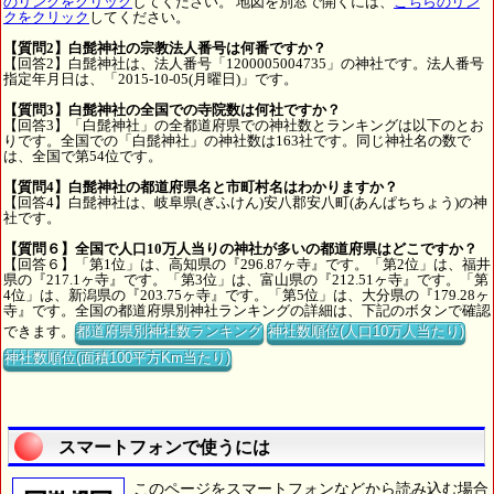
のリンクをクリック
してください。 地図を別窓で開くには、
こちらのリン
クをクリック
してください。
【質問2】白髭神社の宗教法人番号は何番ですか？
【回答2】白髭神社は、法人番号「1200005004735」の神社です。法人番号
指定年月日は、「2015-10-05(月曜日)」です。
【質問3】白髭神社の全国での寺院数は何社ですか？
【回答3】「白髭神社」の全都道府県での神社数とランキングは以下のとお
りです。全国での「白髭神社」の神社数は163社です。同じ神社名の数で
は、全国で第54位です。
【質問4】白髭神社の都道府県名と市町村名はわかりますか？
【回答4】白髭神社は、岐阜県(ぎふけん)安八郡安八町(あんぱちちょう)の神
社です。
【質問６】全国で人口10万人当りの神社が多いの都道府県はどこですか？
【回答６】「第1位」は、高知県の『296.87ヶ寺』です。「第2位」は、福井
県の『217.1ヶ寺』です。「第3位」は、富山県の『212.51ヶ寺』です。「第
4位」は、新潟県の『203.75ヶ寺』です。「第5位」は、大分県の『179.28ヶ
寺』です。全国の都道府県別神社ランキングの詳細は、下記のボタンで確認
できます。
都道府県別神社数ランキング
神社数順位(人口10万人当たり)
神社数順位(面積100平方Km当たり)
スマートフォンで使うには
このページをスマートフォンなどから読み込む場合