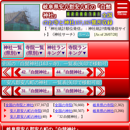
岐阜県安八郡安八町の『白髭
神社』
全国
のお寺と神社157,167箇所収録
【『神社統計順位発信』：神社統計情報発信サイ
ト】《神社サーチ》
ホーム
[As of 26/07/28]
神社一覧
寺院一覧
神社ラン
寺院ラン
(県別)▼
(県別)▼
キング▼
キング▼
全国の「白髭神社(163ヶ寺)」一覧表(矢印で移動可)
42.『白髭神社』
44.『白髭神社』
「安八郡安八町の神社」一覧表(矢印で移動可能)
31.『白髭神社』
33.『白髭神社』
【
全国の寺院と神社
(157,167)】 【
全国の寺院
(76,660)
岐阜県の寺院
(2,302)
安八郡安八町の寺院
(18)】 【
全国の神社
(80,507)
岐阜県の神社
(3,266)
安八郡安八町の神社
(40)
「32.白髭神社」
】
岐阜県安八郡安八町の『白髭神社』