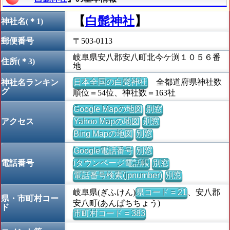
【
白髭神社
】
神社名(＊1)
郵便番号
〒503-0113
岐阜県安八郡安八町北今ケ渕１０５６番
住所(＊3)
地
日本全国の白髭神社
全都道府県神社数
神社名ランキン
グ
順位＝54位、神社数＝163社
Google Mapの地図
別窓
アクセス
Yahoo Mapの地図
別窓
Bing Mapの地図
別窓
Google電話番号
別窓
電話番号
iタウンページ電話帳
別窓
電話番号検索(jpnumber)
別窓
岐阜県(ぎふけん)
県コード = 21
、安八郡
県・市町村コー
安八町(あんぱちちょう)
ド
市町村コード = 383