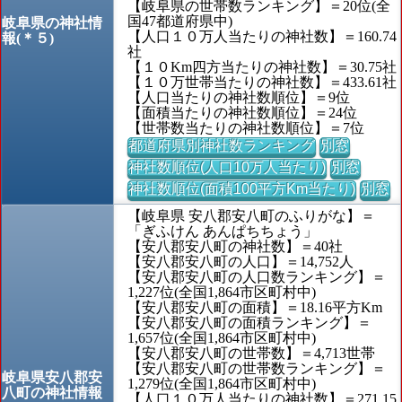
【岐阜県の世帯数ランキング】＝20位(全
国47都道府県中)
岐阜県の神社情
【人口１０万人当たりの神社数】＝160.74
報(＊５)
社
【１０Km四方当たりの神社数】＝30.75社
【１０万世帯当たりの神社数】＝433.61社
【人口当たりの神社数順位】＝9位
【面積当たりの神社数順位】＝24位
【世帯数当たりの神社数順位】＝7位
都道府県別神社数ランキング
別窓
神社数順位(人口10万人当たり)
別窓
神社数順位(面積100平方Km当たり)
別窓
【岐阜県 安八郡安八町のふりがな】＝
「ぎふけん あんぱちちょう」
【安八郡安八町の神社数】＝40社
【安八郡安八町の人口】＝14,752人
【安八郡安八町の人口数ランキング】＝
1,227位(全国1,864市区町村中)
【安八郡安八町の面積】＝18.16平方Km
【安八郡安八町の面積ランキング】＝
1,657位(全国1,864市区町村中)
【安八郡安八町の世帯数】＝4,713世帯
【安八郡安八町の世帯数ランキング】＝
岐阜県安八郡安
1,279位(全国1,864市区町村中)
八町の神社情報
【人口１０万人当たりの神社数】＝271.15