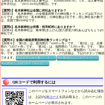
【回答2】名木林神社の法人番号は、「8200005004745」です。法人番号指
定年月日は、「2015-10-05(月曜日)」です。
【質問3】名木林神社は全国に何社ありますか？
【回答3】「名木林神社」の全都道府県での神社数とランキングは以下のと
おりです。全国での「名木林神社」の神社数は1社です。同じ神社名の数で
は、全国で第4166位です。
【質問4】名木林神社は何県・何市町村にありますか？
【回答4】名木林神社は、岐阜県(ぎふけん)安八郡安八町(あんぱちちょう)の
神社です。
【質問６】全国の都道府県別神社数ランキングは？
【回答６】「第1位」は、新潟県の『4,695ヶ寺』です。「第2位」は、兵庫
県の『3,837ヶ寺』です。「第3位」は、福岡県の『3,391ヶ寺』です。「第4
位」は、岐阜県の『3,266ヶ寺』です。「第5位」は、愛知県の『3,241ヶ
寺』です。全国の都道府県別神社ランキングの詳細は、下記のボタンで確認
できます。
都道府県別神社数ランキング
神社数順位(人口10万人当たり)
神社数順位(面積100平方Km当たり)
QRコードで利用するには
このページをスマートフォンなどから読み込む場合
は、上記の
QRコード
を読み取ると、このページの
ホームページが表示されます。