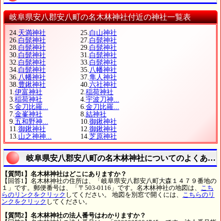
岐阜県安八郡安八町の名木林神社付近の神社一覧表
24.
天満神社
25.
白山神社
26.
白髭神社
27.
白髭神社
28.
白髭神社
29.
白髭神社
30.
白髭神社
31.
白髭神社
32.
白髭神社
33.
白髭神社
34.
白髭神社
35.
八幡神社
36.
八幡神社
37.
隼人神社
38.
豊鍬神社
40.
六社神社
1.
伊富神社
2.
稲荷神社
3.
稲荷神社
4.
宇波刀神...
5.
金刀比羅...
6.
金刀比羅...
7.
金峯神社
8.
結神社
9.
五和野神...
10.
御鍬神社
11.
御鍬神社
12.
御鍬神社
13.
山之神神...
14.
芝原神社
岐阜県安八郡安八町の名木林神社についてのよくある
【質問1】名木林神社はどこにありますか？
【回答1】名木林神社の住所は、「岐阜県安八郡安八町大森１４７９番地の
１」です。郵便番号は、「〒503-0116」です。名木林神社の地図は、
こち
らのリンクをクリック
してください。 地図を別窓で開くには、
こちらのリ
ンクをクリック
してください。
【質問2】名木林神社の法人番号はわかりますか？