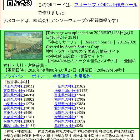
このQRコードは、
フリーソフトQRCode作成ツール
で作りました。
（QRコードは、株式会社デンソーウェーブの登録商標です）
[This page was uploaded on 2026年07月28日(火曜
日)10時24分39秒]
『神社リサーチ』 ｜ Research Shrine
｜
2012-2026
Created by
Search Shrines Corp.
神社・大社・御宮の
全国総合情報サイト
≪神社統合調査・
検索サイト≫
【日本の神社のトータル情報システム】
－全国の
神社・大社・宮殿辞典－
【更新日時：2026年(令和08年)07月27日（月曜日）20時39分59秒】
プライバシー・ポリシー
、
稼働環境
、
利用規約
【他府県の神社】
埼玉県の神社
(2011)
千葉県の神社
(3162)
東京都の神社
(1438)
神奈川県の神社
(1122)
新潟県の神社
(4695)
富山県の神社
(2266)
石川県の神社
(1882)
福井県の神社
(1708)
山梨県の神社
(1275)
長野県の神社
(2385)
静岡県の神社
(2819)
愛知県の神社
(3241)
三重県の神社
(840)
滋賀県の神社
(1436)
京都府の神社
(1741)
大阪府の神社
(719)
兵庫県の神社
(3837)
奈良県の神社
(1373)
和歌山県の神社
(434)
鳥取県の神社
(825)
【神社・神道関連】：神道の教義 神社の神話学 神社の参拝者 神聖な鏡 神社の結婚式
神聖な彫刻 神道教 神聖な木彫り 神聖な祭り 御神体 御神幸 神道の宗教体系 神社の建
造物 神道哲学 神聖な信念体系 神聖な絵画 神社建築 神社の神道教義 お伊勢参り 神社