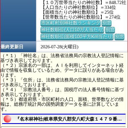
【１０万世帯当たりの神社数】＝848.72社
【人口当たりの神社数順位】＝334位
【面積当たりの神社数順位】＝25位
【世帯数当たりの神社数順位】＝274位
市区町村別神社数ランキング
別窓
神社数順位(人口10万人当たり)
別窓
神社数順位(面積100平方Km当たり)
別窓
最終更新日
2026-07-28(火曜日)
（＊１）「神社名」は、法務省法務局の宗教法人登記情報に
基づき表示しております。
（＊２）宗派名の一部は、ＡＩを利用してインターネット経
由で情報を収集しているため、データに誤りがある場合があ
ります。
（＊３）「住所」は、法務省法務局の宗教法人登記情報に基
づき表示しております。
（＊４）「宗教法人番号」は、国税庁の法人番号情報に基づ
き表示しております。
（＊５）都道府県・市区町村の人口、面積、世帯数などの情
報は、総務庁統計局の国勢調査データを基に計算していま
す。
『名木林神社(岐阜県安八郡安八町大森１４７９番地の