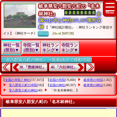
岐阜県安八郡安八町の『名木
林神社』
全
国のお寺と神社157,167箇所収
録
【『神社統計順位』：神社ランキング発信サ
イト】《神社サーチ》
ホーム
[As of 26/07/28]
神社一覧
寺院一覧
神社ラン
寺院ラン
(県別)▼
(県別)▼
キング▼
キング▼
「安八郡安八町の神社」一覧表(矢印で移動可能)
38.『豊鍬神社』
40.『六社神社』
【
全国の寺院と神社
(157,167)】 【
全国の寺院
(76,660)
岐阜県の寺院
(2,302)
安八郡安八町の寺院
(18)】 【
全国の神社
(80,507)
岐阜県の神社
(3,266)
安八郡安八町の神社
(40)
「39.名木林神社」
】
岐阜県安八郡安八町の『名木林神社』