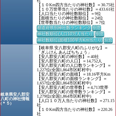
社
【１０Km四方当たりの神社数】＝30.75社
【１０万世帯当たりの神社数】＝433.61社
【人口当たりの神社数順位】＝9位
【面積当たりの神社数順位】＝24位
【世帯数当たりの神社数順位】＝7位
都道府県別神社数ランキング
別窓
神社数順位(人口10万人当たり)
別窓
神社数順位(面積100平方Km当たり)
別窓
【岐阜県 安八郡安八町のふりがな】＝
「ぎふけん あんぱちちょう」
【安八郡安八町の神社数】＝40社
【安八郡安八町の人口】＝14,752人
【安八郡安八町の人口数ランキング】＝
1,227位(全国1,864市区町村中)
【安八郡安八町の面積】＝18.16平方Km
【安八郡安八町の面積ランキング】＝
1,657位(全国1,864市区町村中)
【安八郡安八町の世帯数】＝4,713世帯
【安八郡安八町の世帯数ランキング】＝
岐阜県安八郡安
1,279位(全国1,864市区町村中)
八町の神社情報
【人口１０万人当たりの神社数】＝271.15
(＊５)
社
【１０Km四方当たりの神社数】＝220.26
社