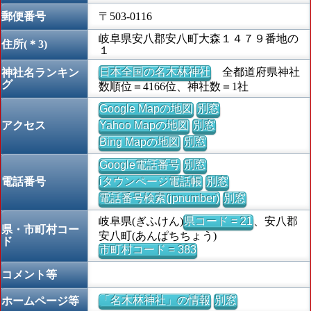
郵便番号
〒503-0116
岐阜県安八郡安八町大森１４７９番地の
住所(＊3)
１
日本全国の名木林神社
全都道府県神社
神社名ランキン
グ
数順位＝4166位、神社数＝1社
Google Mapの地図
別窓
アクセス
Yahoo Mapの地図
別窓
Bing Mapの地図
別窓
Google電話番号
別窓
電話番号
iタウンページ電話帳
別窓
電話番号検索(jpnumber)
別窓
岐阜県(ぎふけん)
県コード = 21
、安八郡
県・市町村コー
安八町(あんぱちちょう)
ド
市町村コード = 383
コメント等
「名木林神社」の情報
別窓
ホームページ等