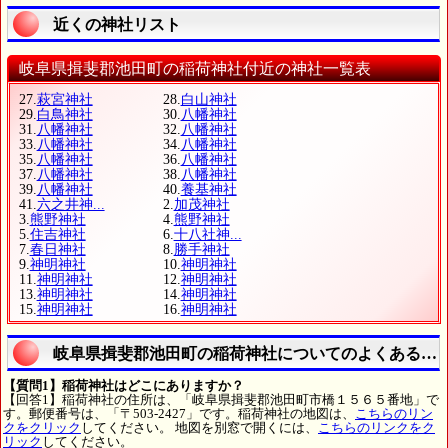
近くの神社リスト
岐阜県揖斐郡池田町の稲荷神社付近の神社一覧表
27.
萩宮神社
28.
白山神社
29.
白鳥神社
30.
八幡神社
31.
八幡神社
32.
八幡神社
33.
八幡神社
34.
八幡神社
35.
八幡神社
36.
八幡神社
37.
八幡神社
38.
八幡神社
39.
八幡神社
40.
養基神社
41.
六之井神...
2.
加茂神社
3.
熊野神社
4.
熊野神社
5.
住吉神社
6.
十八社神...
7.
春日神社
8.
勝手神社
9.
神明神社
10.
神明神社
11.
神明神社
12.
神明神社
13.
神明神社
14.
神明神社
15.
神明神社
16.
神明神社
岐阜県揖斐郡池田町の稲荷神社についてのよくある質
【質問1】稲荷神社はどこにありますか？
【回答1】稲荷神社の住所は、「岐阜県揖斐郡池田町市橋１５６５番地」で
す。郵便番号は、「〒503-2427」です。稲荷神社の地図は、
こちらのリン
クをクリック
してください。 地図を別窓で開くには、
こちらのリンクをク
リック
してください。