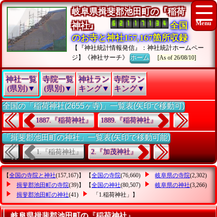
岐阜県揖斐郡池田町の『稲荷
神社』
全国
のお寺と神社157,167箇所収録
【『神社統計情報発信』：神社統計ホームペー
ジ】《神社サーチ》
ホーム
[As of 26/08/10]
神社一覧
寺院一覧
神社ラン
寺院ラン
(県別)▼
(県別)▼
キング▼
キング▼
全国の「稲荷神社(2655ヶ寺)」一覧表(矢印で移動可)
1887.『稲荷神社』
1889.『稲荷神社』
「揖斐郡池田町の神社」一覧表(矢印で移動可能)
1.『稲荷神社』
2.『加茂神社』
【
全国の寺院と神社
(157,167)】 【
全国の寺院
(76,660)
岐阜県の寺院
(2,302)
揖斐郡池田町の寺院
(39)】 【
全国の神社
(80,507)
岐阜県の神社
(3,266)
揖斐郡池田町の神社
(41)
「1.稲荷神社」
】
岐阜県揖斐郡池田町の『稲荷神社』