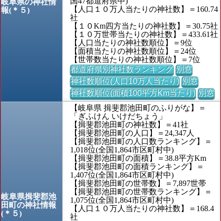
国47都道府県中)
岐阜県の神社情
【人口１０万人当たりの神社数】＝160.74
報(＊５)
社
【１０Km四方当たりの神社数】＝30.75社
【１０万世帯当たりの神社数】＝433.61社
【人口当たりの神社数順位】＝9位
【面積当たりの神社数順位】＝24位
【世帯数当たりの神社数順位】＝7位
都道府県別神社数ランキング
別窓
神社数順位(人口10万人当たり)
別窓
神社数順位(面積100平方Km当たり)
別窓
【岐阜県 揖斐郡池田町のふりがな】＝
「ぎふけん いけだちょう」
【揖斐郡池田町の神社数】＝41社
【揖斐郡池田町の人口】＝24,347人
【揖斐郡池田町の人口数ランキング】＝
1,018位(全国1,864市区町村中)
【揖斐郡池田町の面積】＝38.8平方Km
【揖斐郡池田町の面積ランキング】＝
1,407位(全国1,864市区町村中)
【揖斐郡池田町の世帯数】＝7,897世帯
【揖斐郡池田町の世帯数ランキング】＝
岐阜県揖斐郡池
1,075位(全国1,864市区町村中)
田町の神社情報
【人口１０万人当たりの神社数】＝168.4
(＊５)
社