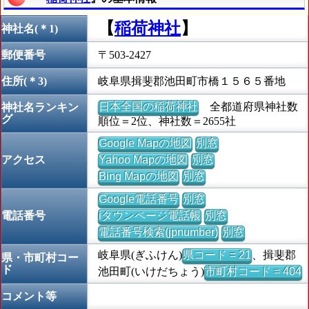
【
稲荷神社
】
神社名(＊1)
郵便番号
〒503-2427
住所(＊3)
岐阜県揖斐郡池田町市橋１５６５番地
日本全国の稲荷神社
全都道府県神社数
神社名ランキン
グ
順位＝2位、神社数＝2655社
Google Mapの地図
別窓
アクセス
Yahoo Mapの地図
別窓
Bing Mapの地図
別窓
Google電話番号
別窓
電話番号
iタウンページ電話帳
別窓
電話番号検索(jpnumber)
別窓
岐阜県(ぎふけん)
県コード = 21
、揖斐郡
県・市町村コー
ド
池田町(いけだちょう)
市町村コード = 404
コメント等