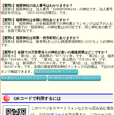
【質問2】稲荷神社の法人番号はわかりますか？
【回答2】稲荷神社は、法人番号「3200005006234」の神社です。法人番号
指定年月日は、「2015-10-05(月曜日)」です。
【質問3】稲荷神社は全国に何社ありますか？
【回答3】「稲荷神社」の全都道府県での神社数とランキングは以下のとお
りです。全国での「稲荷神社」の神社数は2655社です。同じ神社名の数で
は、全国で第2位です。
【質問4】稲荷神社は何県・何市町村にありますか？
【回答4】稲荷神社は、岐阜県(ぎふけん)揖斐郡池田町(いけだちょう)の神社
です。
【質問６】全国で10万世帯当りの神社が多いの都道府県はどこですか？
【回答６】「第1位」は、高知県の『677.72ヶ寺』です。「第2位」は、福井
県の『610.68ヶ寺』です。「第3位」は、富山県の『579.29ヶ寺』です。
「第4位」は、新潟県の『553.56ヶ寺』です。「第5位」は、山形県の
『443.07ヶ寺』です。全国の都道府県別神社ランキングの詳細は、下記のボ
タンで確認できます。
都道府県別神社数ランキング
神社数順位(人口10万人当たり)
神社数順位(面積100平方Km当たり)
QRコードで利用するには
このページをスマートフォンなどから読み込む場合
は、上記の
QRコード
を読み取ると、このページの