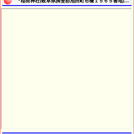
『稲荷神社(岐阜県揖斐郡池田町市橋１５６５番地)』