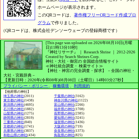
ホームページが表示されます。
このQRコードは、
著作権フリーQRコード作成プロ
グラム
で作りました。
（QRコードは、株式会社デンソーウェーブの登録商標です）
[This page was uploaded on 2026年08月10日(月曜
日)11時13分10秒]
『神社リサーチ』 ｜ Research Shrine
｜
2012-2026
Created by
Search Shrines Corp.
神社・大社・御宮の
全国総合情報サイト
≪神社統合調査・
検索サイト≫
【神社・神宮の完全調査・探求】
－全国の神社・
大社・宮殿辞典－
【更新日時：2026年(令和08年)08月08日（土曜日）14時03分27秒】
プライバシー・ポリシー
、
稼働環境
、
利用規約
【他府県の神社】
埼玉県の神社
(2011)
千葉県の神社
(3162)
東京都の神社
(1438)
神奈川県の神社
(1122)
新潟県の神社
(4695)
富山県の神社
(2266)
石川県の神社
(1882)
福井県の神社
(1708)
山梨県の神社
(1275)
長野県の神社
(2385)
静岡県の神社
(2819)
愛知県の神社
(3241)
三重県の神社
(840)
滋賀県の神社
(1436)
京都府の神社
(1741)
大阪府の神社
(719)
兵庫県の神社
(3837)
奈良県の神社
(1373)
和歌山県の神社
(434)
鳥取県の神社
(825)