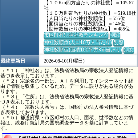
【１０Km四方当たりの神社数】＝105.67
社
【１０万世帯当たりの神社数】＝519.18社
【人口当たりの神社数順位】＝555位
【面積当たりの神社数順位】＝146位
【世帯数当たりの神社数順位】＝485位
市区町村別神社数ランキング
別窓
神社数順位(人口10万人当たり)
別窓
神社数順位(面積100平方Km当たり)
別窓
最終更新日
2026-08-10(月曜日)
（＊１）「神社名」は、法務省法務局の宗教法人登記情報に
基づき表示しております。
（＊２）宗派名の一部は、ＡＩを利用してインターネット経
由で情報を収集しているため、データに誤りがある場合があ
ります。
（＊３）「住所」は、法務省法務局の宗教法人登記情報に基
づき表示しております。
（＊４）「宗教法人番号」は、国税庁の法人番号情報に基づ
き表示しております。
（＊５）都道府県・市区町村の人口、面積、世帯数などの情
報は、総務庁統計局の国勢調査データを基に計算していま
す。