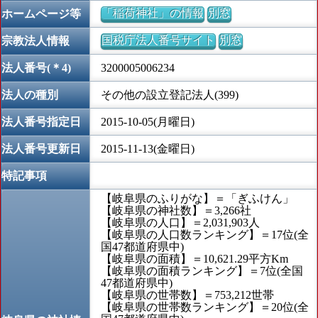
「稲荷神社」の情報
別窓
ホームページ等
国税庁法人番号サイト
別窓
宗教法人情報
法人番号(＊4)
3200005006234
法人の種別
その他の設立登記法人(399)
法人番号指定日
2015-10-05(月曜日)
法人番号更新日
2015-11-13(金曜日)
特記事項
【岐阜県のふりがな】＝「ぎふけん」
【岐阜県の神社数】＝3,266社
【岐阜県の人口】＝2,031,903人
【岐阜県の人口数ランキング】＝17位(全
国47都道府県中)
【岐阜県の面積】＝10,621.29平方Km
【岐阜県の面積ランキング】＝7位(全国
47都道府県中)
【岐阜県の世帯数】＝753,212世帯
【岐阜県の世帯数ランキング】＝20位(全