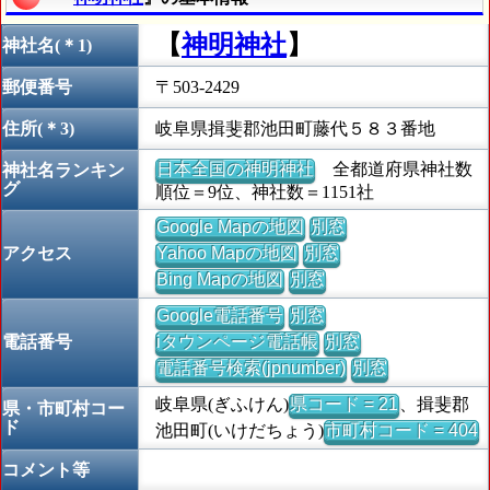
【
神明神社
】
神社名(＊1)
郵便番号
〒503-2429
住所(＊3)
岐阜県揖斐郡池田町藤代５８３番地
日本全国の神明神社
全都道府県神社数
神社名ランキン
グ
順位＝9位、神社数＝1151社
Google Mapの地図
別窓
アクセス
Yahoo Mapの地図
別窓
Bing Mapの地図
別窓
Google電話番号
別窓
電話番号
iタウンページ電話帳
別窓
電話番号検索(jpnumber)
別窓
岐阜県(ぎふけん)
県コード = 21
、揖斐郡
県・市町村コー
ド
池田町(いけだちょう)
市町村コード = 404
コメント等