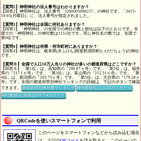
【質問2】神明神社の法人番号はわかりますか？
【回答2】神明神社は、法人番号「5200005006257」の神社です。「2015-
10-05(月曜日)」に、法人番号が指定されました。
【質問3】神明神社は全国に何社ありますか？
【回答3】「神明神社」の全国での神社の数と順位は以下のとおりです。全
国での「神明神社」の神社数は1151社です。同じ神社名の数では、全国で
第9位です。
【質問4】神明神社は何県・何市町村にありますか？
【回答4】神明神社は、岐阜県(ぎふけん)揖斐郡池田町(いけだちょう)の神社
です。
【質問６】全国で人口10万人当りの神社が多いの都道府県はどこですか？
【回答６】「第1位」は、高知県の『296.87ヶ寺』です。「第2位」は、福井
県の『217.1ヶ寺』です。「第3位」は、富山県の『212.51ヶ寺』です。「第
4位」は、新潟県の『203.75ヶ寺』です。「第5位」は、大分県の『179.28ヶ
寺』です。全国の都道府県別神社ランキングの詳細は、下記のボタンで確認
できます。
都道府県別神社数ランキング
神社数順位(人口10万人当たり)
神社数順位(面積100平方Km当たり)
QRCodeを使いスマートフォンで利用
このページをスマートフォンなどから読み込む場合
は、上記の
QRコード
を読み取ると、このページの