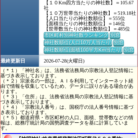
【１０Km四方当たりの神社数】＝105.67
社
【１０万世帯当たりの神社数】＝519.18社
【人口当たりの神社数順位】＝555位
【面積当たりの神社数順位】＝146位
【世帯数当たりの神社数順位】＝485位
市区町村別神社数ランキング
別窓
神社数順位(人口10万人当たり)
別窓
神社数順位(面積100平方Km当たり)
別窓
最終更新日
2026-07-28(火曜日)
（＊１）「神社名」は、法務省法務局の宗教法人登記情報に
基づき表示しております。
（＊２）宗派名の一部は、ＡＩを利用してインターネット経
由で情報を収集しているため、データに誤りがある場合があ
ります。
（＊３）「住所」は、法務省法務局の宗教法人登記情報に基
づき表示しております。
（＊４）「宗教法人番号」は、国税庁の法人番号情報に基づ
き表示しております。
（＊５）都道府県・市区町村の人口、面積、世帯数などの情
報は、総務庁統計局の国勢調査データを基に計算していま
す。