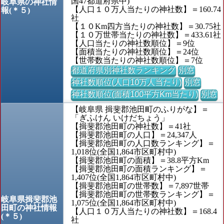
国47都道府県中)
岐阜県の神社情
【人口１０万人当たりの神社数】＝160.74
報(＊５)
社
【１０Km四方当たりの神社数】＝30.75社
【１０万世帯当たりの神社数】＝433.61社
【人口当たりの神社数順位】＝9位
【面積当たりの神社数順位】＝24位
【世帯数当たりの神社数順位】＝7位
都道府県別神社数ランキング
別窓
神社数順位(人口10万人当たり)
別窓
神社数順位(面積100平方Km当たり)
別窓
【岐阜県 揖斐郡池田町のふりがな】＝
「ぎふけん いけだちょう」
【揖斐郡池田町の神社数】＝41社
【揖斐郡池田町の人口】＝24,347人
【揖斐郡池田町の人口数ランキング】＝
1,018位(全国1,864市区町村中)
【揖斐郡池田町の面積】＝38.8平方Km
【揖斐郡池田町の面積ランキング】＝
1,407位(全国1,864市区町村中)
【揖斐郡池田町の世帯数】＝7,897世帯
【揖斐郡池田町の世帯数ランキング】＝
岐阜県揖斐郡池
1,075位(全国1,864市区町村中)
田町の神社情報
【人口１０万人当たりの神社数】＝168.4
(＊５)
社