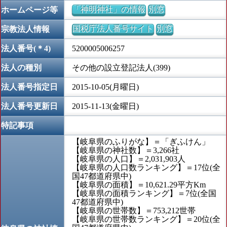
「神明神社」の情報
別窓
ホームページ等
国税庁法人番号サイト
別窓
宗教法人情報
法人番号(＊4)
5200005006257
法人の種別
その他の設立登記法人(399)
法人番号指定日
2015-10-05(月曜日)
法人番号更新日
2015-11-13(金曜日)
特記事項
【岐阜県のふりがな】＝「ぎふけん」
【岐阜県の神社数】＝3,266社
【岐阜県の人口】＝2,031,903人
【岐阜県の人口数ランキング】＝17位(全
国47都道府県中)
【岐阜県の面積】＝10,621.29平方Km
【岐阜県の面積ランキング】＝7位(全国
47都道府県中)
【岐阜県の世帯数】＝753,212世帯
【岐阜県の世帯数ランキング】＝20位(全