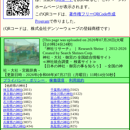
ホームページが表示されます。
このQRコードは、
著作権フリーQRCode作成
Program
で作りました。
（QRコードは、株式会社デンソーウェーブの登録商標です）
[This page was uploaded on 2026年07月28日(火曜
日)10時24分24秒]
『神社リサーチ』 ｜ Research Shrine
｜
2012-2026
Created by
Search Shrines Corp.
神社・大社・御宮の
全国総合情報サイト
≪神社統合調査・
検索サイト≫
【日本の神社・御宮の事を知ろう】
－全国の神
社・大社・宮殿辞典－
【更新日時：2026年(令和08年)07月27日（月曜日）11時14分50秒】
プライバシー・ポリシー
、
稼働環境
、
利用規約
【他府県の神社】
埼玉県の神社
(2011)
千葉県の神社
(3162)
東京都の神社
(1438)
神奈川県の神社
(1122)
新潟県の神社
(4695)
富山県の神社
(2266)
石川県の神社
(1882)
福井県の神社
(1708)
山梨県の神社
(1275)
長野県の神社
(2385)
静岡県の神社
(2819)
愛知県の神社
(3241)
三重県の神社
(840)
滋賀県の神社
(1436)
京都府の神社
(1741)
大阪府の神社
(719)
兵庫県の神社
(3837)
奈良県の神社
(1373)
和歌山県の神社
(434)
鳥取県の神社
(825)