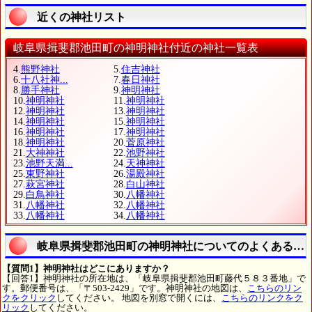
近くの神社リスト
岐阜県揖斐郡池田町の神明神社付近の神社一覧表
4.
熊野神社
5.
住吉神社
6.
十八社神...
7.
春日神社
8.
勝手神社
9.
神明神社
10.
神明神社
11.
神明神社
12.
神明神社
13.
神明神社
14.
神明神社
15.
神明神社
16.
神明神社
17.
神明神社
18.
神明神社
20.
菅原神社
21.
大神神社
22.
池野神社
23.
池野天満...
24.
天神神社
25.
東野神社
26.
湯殿神社
27.
萩宮神社
28.
白山神社
29.
白鳥神社
30.
八幡神社
31.
八幡神社
32.
八幡神社
33.
八幡神社
34.
八幡神社
岐阜県揖斐郡池田町の神明神社についてのよくある質
【質問1】神明神社はどこにありますか？
【回答1】神明神社の所在地は、「岐阜県揖斐郡池田町藤代５８３番地」で
す。郵便番号は、「〒503-2429」です。神明神社の地図は、
こちらのリン
クをクリック
してください。 地図を別窓で開くには、
こちらのリンクをク
リック
してください。