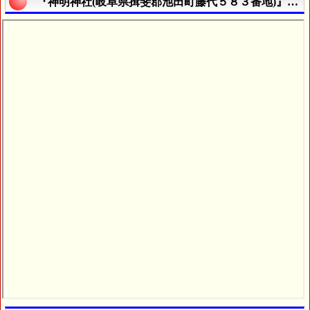
『神明神社(岐阜県揖斐郡池田町藤代５８３番地)』の