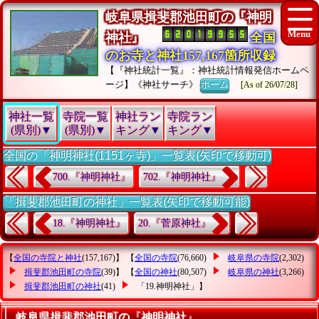
岐阜県揖斐郡池田町の『神明
神社』
全国
のお寺と神社157,167箇所収録
【『神社統計一覧』：神社統計情報発信ホームペ
ージ】《神社サーチ》
ホーム
[As of 26/07/28]
神社一覧
寺院一覧
神社ラン
寺院ラン
(県別)▼
(県別)▼
キング▼
キング▼
全国の「神明神社(1151ヶ寺)」一覧表(矢印で移動可)
700.『神明神社』
702.『神明神社』
「揖斐郡池田町の神社」一覧表(矢印で移動可能)
18.『神明神社』
20.『菅原神社』
【
全国の寺院と神社
(157,167)】 【
全国の寺院
(76,660)
岐阜県の寺院
(2,302)
揖斐郡池田町の寺院
(39)】 【
全国の神社
(80,507)
岐阜県の神社
(3,266)
揖斐郡池田町の神社
(41)
「19.神明神社」
】
岐阜県揖斐郡池田町の『神明神社』