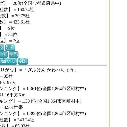
】＝20位(全国47都道府県中)
】＝160.74社
】＝30.75社
＝433.61社
】＝9位
】＝24位
位】＝7位
グ
別窓
り)
別窓
m当たり)
別窓
ふりがな】＝「ぎふけん かわべちょう」
35社
,197人
ング】＝1,361位(全国1,864市区町村中)
.16平方Km
グ】＝1,384位(全国1,864市区町村中)
,561世帯
ング】＝1,396位(全国1,864市区町村中)
】＝343.24社
】＝85.03社