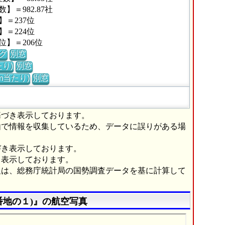
＝982.87社
＝237位
＝224位
】＝206位
グ
別窓
り)
別窓
m当たり)
別窓
基づき表示しております。
由で情報を収集しているため、データに誤りがある場
づき表示しております。
き表示しております。
報は、総務庁統計局の国勢調査データを基に計算して
番地の１)』の航空写真