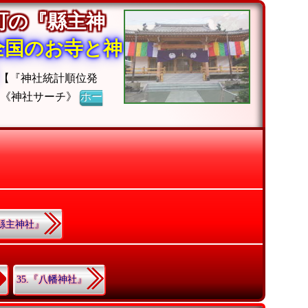
町の『縣主神
全国のお寺と神
【『神社統計順位発
】《神社サーチ》
ホー
『縣主神社』
35.『八幡神社』