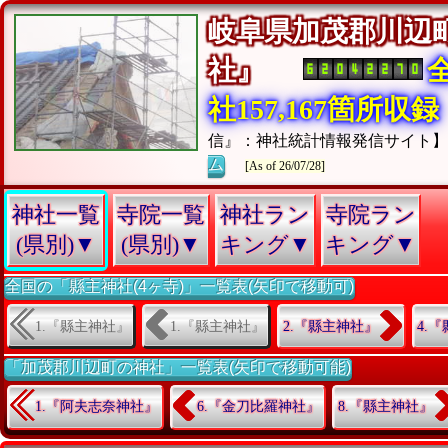
岐阜県加茂郡川辺
社』
社157,167箇所収録
信』：神社統計情報発信サイト
ム
[As of 26/07/28]
神社一覧
寺院一覧
神社ラン
寺院ラン
(県別)▼
(県別)▼
キング▼
キング▼
全国の「縣主神社(4ヶ寺)」一覧表(矢印で移動可)
1.『縣主神社』
1.『縣主神社』
2.『縣主神社』
4.
「加茂郡川辺町の神社」一覧表(矢印で移動可能)
1.『阿夫志奈神社』
6.『金刀比羅神社』
8.『縣主神社』