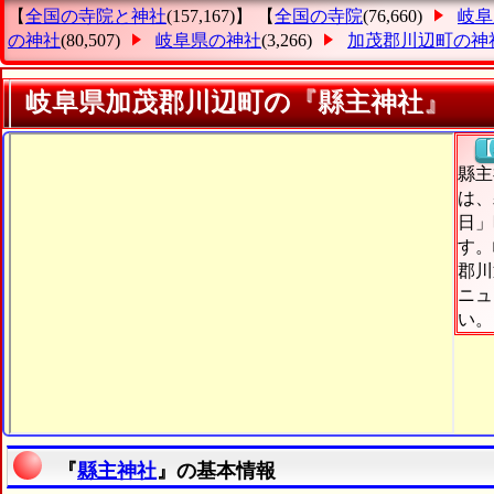
【
全国の寺院と神社
(157,167)】 【
全国の寺院
(76,660)
岐阜
の神社
(80,507)
岐阜県の神社
(3,266)
加茂郡川辺町の神
岐阜県加茂郡川辺町の『縣主神社』
【
縣主
は、
日」
す。
郡川
ニュ
い。
『
縣主神社
』の基本情報