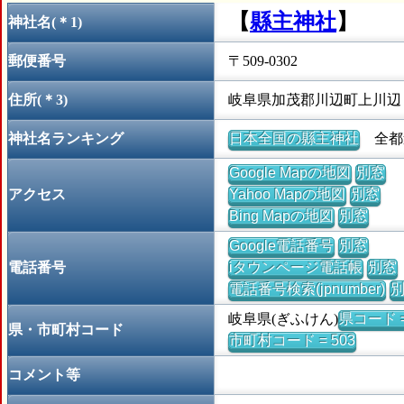
【
縣主神社
】
神社名(＊1)
郵便番号
〒509-0302
住所(＊3)
岐阜県加茂郡川辺町上川辺
神社名ランキング
日本全国の縣主神社
全都道
Google Mapの地図
別窓
アクセス
Yahoo Mapの地図
別窓
Bing Mapの地図
別窓
Google電話番号
別窓
電話番号
iタウンページ電話帳
別窓
電話番号検索(jpnumber)
岐阜県(ぎふけん)
県コード =
県・市町村コード
市町村コード = 503
コメント等