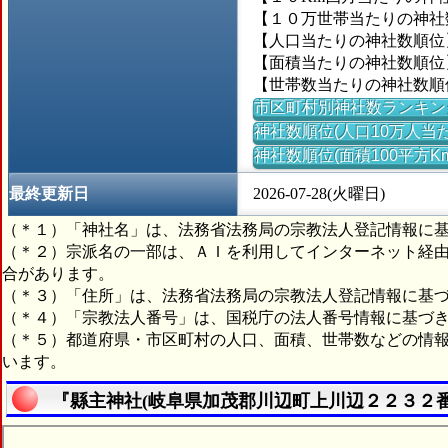
【１０万世帯当たりの神社数】
【人口当たりの神社数順位】
【面積当たりの神社数順位】
【世帯数当たりの神社数順位
市区町村別神社数ランキン
神社数順位(人口10万人当た
神社数順位(面積100平方K
最終更新日
2026-07-28(火曜日)
（＊１）「神社名」は、法務省法務局の宗教法人登記情報に
（＊２）宗派名の一部は、ＡＩを利用してインターネット経
合があります。
（＊３）「住所」は、法務省法務局の宗教法人登記情報に基
（＊４）「宗教法人番号」は、国税庁の法人番号情報に基づ
（＊５）都道府県・市区町村の人口、面積、世帯数などの情
います。
『縣主神社(岐阜県加茂郡川辺町上川辺２２３２