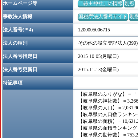
ホームページ等
「縣主神社」の情報
別窓
宗教法人情報
国税庁法人番号サイト
別
法人番号(＊4)
1200005006715
法人の種別
その他の設立登記法人(399)
法人番号指定日
2015-10-05(月曜日)
法人番号更新日
2015-11-13(金曜日)
特記事項
【岐阜県のふりがな】＝「
【岐阜県の神社数】＝3,26
【岐阜県の人口】＝2,031,9
【岐阜県の人口数ランキング
【岐阜県の面積】＝10,621.
【岐阜県の面積ランキング】
【岐阜県の世帯数】＝753,2