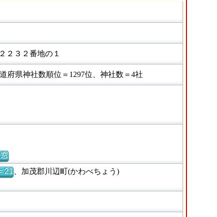
２２３２番地の１
府県神社数順位＝1297位、神社数＝4社
別窓
 21
、加茂郡川辺町(かわべちょう)