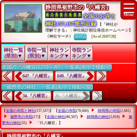
静岡県裾野市の『八幡宮』
全国のお寺と
神社157,167箇所収録
【『神社が
理解できる』：神社統計順位発信ホームページ】
《神社サーチ》
ホーム
[As of 26/07/28]
神社一覧
寺院一覧
神社ラン
寺院ラン
(県別)▼
(県別)▼
キング▼
キング▼
全国の「八幡宮(1270ヶ寺)」一覧表(矢印で移動可)
647.『八幡宮』
649.『八幡宮』
「裾野市の神社」一覧表(矢印で移動可能)
35.『八幡宮』
34.『八幡宮』
【
全国の寺院と神社
(157,167)】 【
全国の寺院
(76,660)
静岡県の寺院
(2,602)
裾野市の寺院
(17)】 【
全国の神社
(80,507)
静岡県の神社
(2,819)
裾
野市の神社
(35)
「35.八幡宮」
】
静岡県裾野市の『八幡宮』