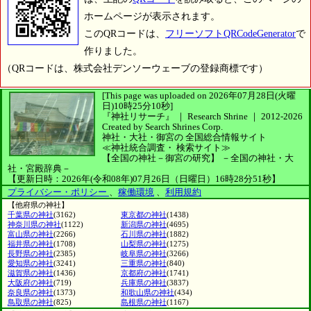
ホームページが表示されます。
このQRコードは、
フリーソフトQRCodeGenerator
で
作りました。
（QRコードは、株式会社デンソーウェーブの登録商標です）
[This page was uploaded on 2026年07月28日(火曜
日)10時25分10秒]
『神社リサーチ』 ｜ Research Shrine
｜
2012-2026
Created by
Search Shrines Corp.
神社・大社・御宮の
全国総合情報サイト
≪神社統合調査・
検索サイト≫
【全国の神社－御宮の研究】
－全国の神社・大
社・宮殿辞典－
【更新日時：2026年(令和08年)07月26日（日曜日）16時28分51秒】
プライバシー・ポリシー
、
稼働環境
、
利用規約
【他府県の神社】
千葉県の神社
(3162)
東京都の神社
(1438)
神奈川県の神社
(1122)
新潟県の神社
(4695)
富山県の神社
(2266)
石川県の神社
(1882)
福井県の神社
(1708)
山梨県の神社
(1275)
長野県の神社
(2385)
岐阜県の神社
(3266)
愛知県の神社
(3241)
三重県の神社
(840)
滋賀県の神社
(1436)
京都府の神社
(1741)
大阪府の神社
(719)
兵庫県の神社
(3837)
奈良県の神社
(1373)
和歌山県の神社
(434)
鳥取県の神社
(825)
島根県の神社
(1167)