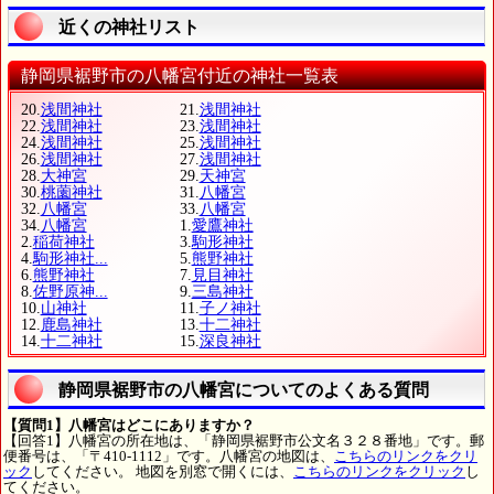
近くの神社リスト
静岡県裾野市の八幡宮付近の神社一覧表
20.
浅間神社
21.
浅間神社
22.
浅間神社
23.
浅間神社
24.
浅間神社
25.
浅間神社
26.
浅間神社
27.
浅間神社
28.
大神宮
29.
天神宮
30.
桃薗神社
31.
八幡宮
32.
八幡宮
33.
八幡宮
34.
八幡宮
1.
愛鷹神社
2.
稲荷神社
3.
駒形神社
4.
駒形神社...
5.
熊野神社
6.
熊野神社
7.
見目神社
8.
佐野原神...
9.
三島神社
10.
山神社
11.
子ノ神社
12.
鹿島神社
13.
十二神社
14.
十二神社
15.
深良神社
静岡県裾野市の八幡宮についてのよくある質問
【質問1】八幡宮はどこにありますか？
【回答1】八幡宮の所在地は、「静岡県裾野市公文名３２８番地」です。郵
便番号は、「〒410-1112」です。八幡宮の地図は、
こちらのリンクをクリ
ック
してください。 地図を別窓で開くには、
こちらのリンクをクリック
し
てください。