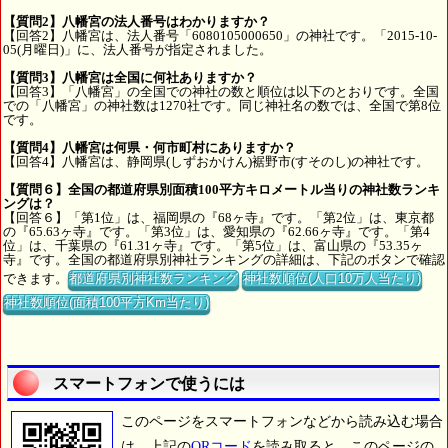
【質問2】八幡宮の法人番号はわかりますか？
【回答2】八幡宮は、法人番号「6080105000650」の神社です。「2015-10-
05(月曜日)」に、法人番号が指定されました。
【質問3】八幡宮は全国に何社ありますか？
【回答3】「八幡宮」の全国での神社の数と順位は以下のとおりです。全国
での「八幡宮」の神社数は1270社です。同じ神社名の数では、全国で第8位
です。
【質問4】八幡宮は何県・何市町村にありますか？
【回答4】八幡宮は、静岡県(しずおかけん)裾野市(すそのし)の神社です。
【質問６】全国の都道府県別面積100平方キロメートル当りの神社数ランキ
ングは？
【回答６】「第1位」は、福岡県の『68ヶ寺』です。「第2位」は、東京都
の『65.63ヶ寺』です。「第3位」は、愛知県の『62.66ヶ寺』です。「第4
位」は、千葉県の『61.31ヶ寺』です。「第5位」は、富山県の『53.35ヶ
寺』です。全国の都道府県別神社ランキングの詳細は、下記のボタンで確認
できます。
都道府県別神社数ランキング
神社数順位(人口10万人当たり)
神社数順位(面積100平方Km当たり)
スマートフォンで使うには
このページをスマートフォンなどから読み込む場合
は、上記の
QRコード
を読み取ると、このページの