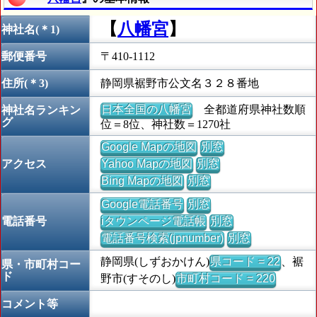
【
八幡宮
】
神社名(＊1)
郵便番号
〒410-1112
住所(＊3)
静岡県裾野市公文名３２８番地
日本全国の八幡宮
全都道府県神社数順
神社名ランキン
グ
位＝8位、神社数＝1270社
Google Mapの地図
別窓
アクセス
Yahoo Mapの地図
別窓
Bing Mapの地図
別窓
Google電話番号
別窓
電話番号
iタウンページ電話帳
別窓
電話番号検索(jpnumber)
別窓
静岡県(しずおかけん)
県コード = 22
、裾
県・市町村コー
ド
野市(すそのし)
市町村コード = 220
コメント等