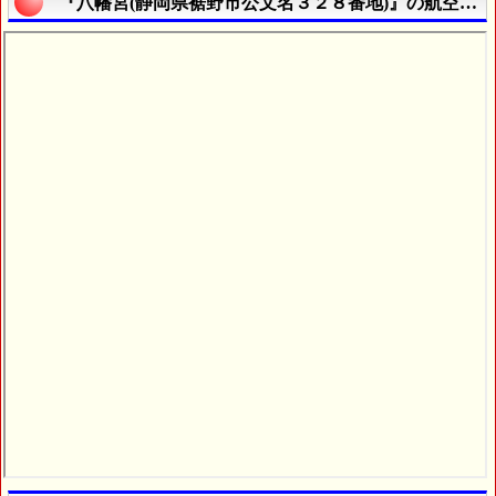
『八幡宮(静岡県裾野市公文名３２８番地)』の航空写真