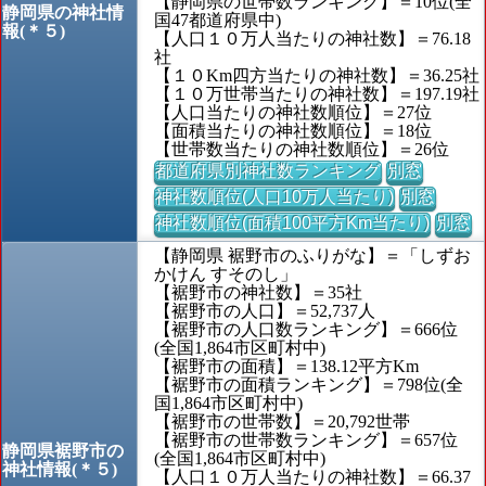
【静岡県の世帯数ランキング】＝10位(全
静岡県の神社情
国47都道府県中)
報(＊５)
【人口１０万人当たりの神社数】＝76.18
社
【１０Km四方当たりの神社数】＝36.25社
【１０万世帯当たりの神社数】＝197.19社
【人口当たりの神社数順位】＝27位
【面積当たりの神社数順位】＝18位
【世帯数当たりの神社数順位】＝26位
都道府県別神社数ランキング
別窓
神社数順位(人口10万人当たり)
別窓
神社数順位(面積100平方Km当たり)
別窓
【静岡県 裾野市のふりがな】＝「しずお
かけん すそのし」
【裾野市の神社数】＝35社
【裾野市の人口】＝52,737人
【裾野市の人口数ランキング】＝666位
(全国1,864市区町村中)
【裾野市の面積】＝138.12平方Km
【裾野市の面積ランキング】＝798位(全
国1,864市区町村中)
【裾野市の世帯数】＝20,792世帯
【裾野市の世帯数ランキング】＝657位
静岡県裾野市の
(全国1,864市区町村中)
神社情報(＊５)
【人口１０万人当たりの神社数】＝66.37