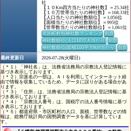
社
【１０Km四方当たりの神社数】＝25.34社
【１０万世帯当たりの神社数】＝168.33社
【人口当たりの神社数順位】＝1,056位
【面積当たりの神社数順位】＝995位
【世帯数当たりの神社数順位】＝1,061位
市区町村別神社数ランキング
別窓
神社数順位(人口10万人当たり)
別窓
神社数順位(面積100平方Km当たり)
別窓
最終更新日
2026-07-28(火曜日)
（＊１）「神社名」は、法務省法務局の宗教法人登記情報に
基づき表示しております。
（＊２）宗派名の一部は、ＡＩを利用してインターネット経
由で情報を収集しているため、データに誤りがある場合があ
ります。
（＊３）「住所」は、法務省法務局の宗教法人登記情報に基
づき表示しております。
（＊４）「宗教法人番号」は、国税庁の法人番号情報に基づ
き表示しております。
（＊５）都道府県・市区町村の人口、面積、世帯数などの情
報は、総務庁統計局の国勢調査データを基に計算していま
す。