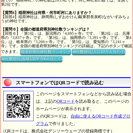
国での「稲荷神社」の神社数は2655社です。同じ神社名の数では、全国で
第2位です。
【質問4】稲荷神社は何県・何市町村にありますか？
【回答4】稲荷神社は、静岡県(しずおかけん)駿東郡長泉町(ながいずみちょ
う)の神社です。
【質問６】全国の都道府県別神社数ランキングは？
【回答６】「第1位」は、新潟県の『4,695ヶ寺』です。「第2位」は、兵庫
県の『3,837ヶ寺』です。「第3位」は、福岡県の『3,391ヶ寺』です。「第4
位」は、岐阜県の『3,266ヶ寺』です。「第5位」は、愛知県の『3,241ヶ
寺』です。全国の都道府県別神社ランキングの詳細は、下記のボタンで確認
できます。
都道府県別神社数ランキング
神社数順位(人口10万人当たり)
神社数順位(面積100平方Km当たり)
スマートフォンではQRコードで読み込む
このページをスマートフォンなどから読み込む場合
は、上記の
QRコード
を読み取ると、このページの
ホームページが表示されます。
このQRコードは、
自由に使えるQRコード作成プロ
グラム
で作りました。
（QRコードは、株式会社デンソーウェーブの登録商標です）