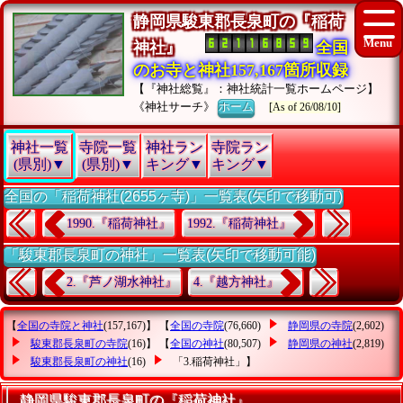
静岡県駿東郡長泉町の『稲荷
神社』
全国
のお寺と神社157,167箇所収録
【『神社総覧』：神社統計一覧ホームページ】
《神社サーチ》
ホーム
[As of 26/08/10]
神社一覧
寺院一覧
神社ラン
寺院ラン
(県別)▼
(県別)▼
キング▼
キング▼
全国の「稲荷神社(2655ヶ寺)」一覧表(矢印で移動可)
1990.『稲荷神社』
1992.『稲荷神社』
「駿東郡長泉町の神社」一覧表(矢印で移動可能)
2.『芦ノ湖水神社』
4.『越方神社』
【
全国の寺院と神社
(157,167)】 【
全国の寺院
(76,660)
静岡県の寺院
(2,602)
駿東郡長泉町の寺院
(16)】 【
全国の神社
(80,507)
静岡県の神社
(2,819)
駿東郡長泉町の神社
(16)
「3.稲荷神社」
】
静岡県駿東郡長泉町の『稲荷神社』