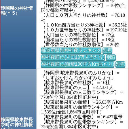
【静岡県の世帯数】＝1,429,600世帯
【静岡県の世帯数ランキング】＝10位(全
静岡県の神社情
国47都道府県中)
報(＊５)
【人口１０万人当たりの神社数】＝76.18
社
【１０Km四方当たりの神社数】＝36.25社
【１０万世帯当たりの神社数】＝197.19社
【人口当たりの神社数順位】＝27位
【面積当たりの神社数順位】＝18位
【世帯数当たりの神社数順位】＝26位
都道府県別神社数ランキング
別窓
神社数順位(人口10万人当たり)
別窓
神社数順位(面積100平方Km当たり)
別窓
【静岡県 駿東郡長泉町のふりがな】＝
「しずおかけん ながいずみちょう」
【駿東郡長泉町の神社数】＝16社
【駿東郡長泉町の人口】＝42,331人
【駿東郡長泉町の人口数ランキング】＝
770位(全国1,864市区町村中)
【駿東郡長泉町の面積】＝26.63平方Km
【駿東郡長泉町の面積ランキング】＝
1,539位(全国1,864市区町村中)
【駿東郡長泉町の世帯数】＝16,427世帯
静岡県駿東郡長
【駿東郡長泉町の世帯数ランキング】＝
泉町の神社情報
756位(全国1,864市区町村中)