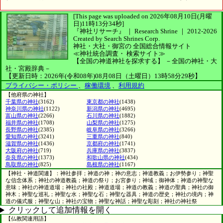
[This page was uploaded on 2026年08月10日(月曜
日)11時13分34秒]
『神社リサーチ』 ｜ Research Shrine
｜
2012-2026
Created by
Search Shrines Corp.
神社・大社・御宮の
全国総合情報サイト
≪神社統合調査・
検索サイト≫
【全国の神道神社を探求する】
－全国の神社・大
社・宮殿辞典－
【更新日時：2026年(令和08年)08月08日（土曜日）13時58分29秒】
プライバシー・ポリシー
、
稼働環境
、
利用規約
【他府県の神社】
千葉県の神社
(3162)
東京都の神社
(1438)
神奈川県の神社
(1122)
新潟県の神社
(4695)
富山県の神社
(2266)
石川県の神社
(1882)
福井県の神社
(1708)
山梨県の神社
(1275)
長野県の神社
(2385)
岐阜県の神社
(3266)
愛知県の神社
(3241)
三重県の神社
(840)
滋賀県の神社
(1436)
京都府の神社
(1741)
大阪府の神社
(719)
兵庫県の神社
(3837)
奈良県の神社
(1373)
和歌山県の神社
(434)
鳥取県の神社
(825)
島根県の神社
(1167)
【神社・神道関連】：神社参拝；神道の神；神の意志；神道教義；お伊勢参り；神聖
な信念体系；神社の神道教義；神道の祭り；お宮参り；神域；御神体；神道の神聖な
意味；神社の神道道場；神社の社殿；神道道場；神道の教義；神道の聖典；神社の御
神木；神聖な巡礼；神聖な水；神聖な石；神聖な器具；神道の歴史；神社の境内；神
道の儀式服；神聖な山；神社の宝物；神聖な神話；神聖な彫刻；神社の神社祭
クリックして追加情報を開く
【仏教関連用語】