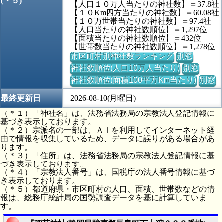
(＊５)
【人口１０万人当たりの神社数】＝37.8社
【１０Km四方当たりの神社数】＝60.08社
【１０万世帯当たりの神社数】＝97.4社
【人口当たりの神社数順位】＝1,297位
【面積当たりの神社数順位】＝432位
【世帯数当たりの神社数順位】＝1,278位
市区町村別神社数ランキング
別窓
神社数順位(人口10万人当たり)
別窓
神社数順位(面積100平方Km当たり)
別窓
最終更新日
2026-08-10(月曜日)
（＊１）「神社名」は、法務省法務局の宗教法人登記情報に
基づき表示しております。
（＊２）宗派名の一部は、ＡＩを利用してインターネット経
由で情報を収集しているため、データに誤りがある場合があ
ります。
（＊３）「住所」は、法務省法務局の宗教法人登記情報に基
づき表示しております。
（＊４）「宗教法人番号」は、国税庁の法人番号情報に基づ
き表示しております。
（＊５）都道府県・市区町村の人口、面積、世帯数などの情
報は、総務庁統計局の国勢調査データを基に計算していま
す。