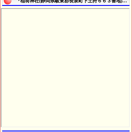
『稲荷神社(静岡県駿東郡長泉町下土狩６６３番地)』