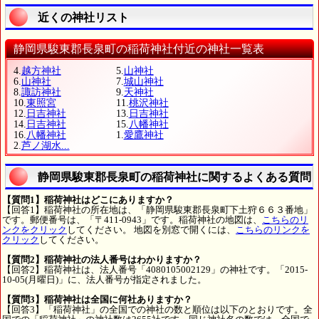
近くの神社リスト
静岡県駿東郡長泉町の稲荷神社付近の神社一覧表
4.
越方神社
5.
山神社
6.
山神社
7.
城山神社
8.
諏訪神社
9.
天神社
10.
東照宮
11.
桃沢神社
12.
日吉神社
13.
日吉神社
14.
日吉神社
15.
八幡神社
16.
八幡神社
1.
愛鷹神社
2.
芦ノ湖水...
静岡県駿東郡長泉町の稲荷神社に関するよくある質問
【質問1】稲荷神社はどこにありますか？
【回答1】稲荷神社の所在地は、「静岡県駿東郡長泉町下土狩６６３番地」
です。郵便番号は、「〒411-0943」です。稲荷神社の地図は、
こちらのリ
ンクをクリック
してください。 地図を別窓で開くには、
こちらのリンクを
クリック
してください。
【質問2】稲荷神社の法人番号はわかりますか？
【回答2】稲荷神社は、法人番号「4080105002129」の神社です。「2015-
10-05(月曜日)」に、法人番号が指定されました。
【質問3】稲荷神社は全国に何社ありますか？
【回答3】「稲荷神社」の全国での神社の数と順位は以下のとおりです。全