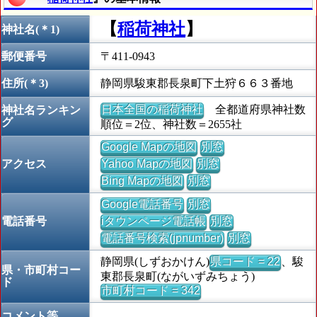
【
稲荷神社
】
神社名(＊1)
郵便番号
〒411-0943
住所(＊3)
静岡県駿東郡長泉町下土狩６６３番地
日本全国の稲荷神社
全都道府県神社数
神社名ランキン
グ
順位＝2位、神社数＝2655社
Google Mapの地図
別窓
アクセス
Yahoo Mapの地図
別窓
Bing Mapの地図
別窓
Google電話番号
別窓
電話番号
iタウンページ電話帳
別窓
電話番号検索(jpnumber)
別窓
静岡県(しずおかけん)
県コード = 22
、駿
県・市町村コー
東郡長泉町(ながいずみちょう)
ド
市町村コード = 342
コメント等