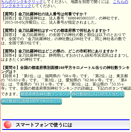
ちらのリンクをクリック
してください。 地図を別窓で開くには、
こちらの
リンクをクリック
してください。
【質問2】金刀比羅神社の法人番号は何番ですか？
【回答2】金刀比羅神社は、法人番号「6080405003337」の神社です。
「2015-10-05(月曜日)」に、法人番号が指定されました。
【質問3】金刀比羅神社はすべての都道府県で何社ありますか？
【回答3】「金刀比羅神社」の全国での神社の数と順位は以下のとおりで
す。全国での「金刀比羅神社」の神社数は296社です。同じ神社名の数で
は、全国で第33位です。
【質問4】金刀比羅神社はどこの県の、どこの市町村にありますか？
【回答4】金刀比羅神社は、静岡県(しずおかけん)浜松市浜北区(はままつし
はまきたく)の神社です。
【質問６】全国の都道府県別面積100平方キロメートル当りの神社数ランキ
ングは？
【回答６】「第1位」は、福岡県の『68ヶ寺』です。「第2位」は、東京都
の『65.63ヶ寺』です。「第3位」は、愛知県の『62.66ヶ寺』です。「第4
位」は、千葉県の『61.31ヶ寺』です。「第5位」は、富山県の『53.35ヶ
寺』です。全国の都道府県別神社ランキングの詳細は、下記のボタンで確認
できます。
都道府県別神社数ランキング
神社数順位(人口10万人当たり)
神社数順位(面積100平方Km当たり)
スマートフォンで使うには