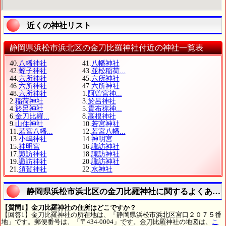
近くの神社リスト
静岡県浜松市浜北区の金刀比羅神社付近の神社一覧表
40.
八幡神社
41.
八幡神社
42.
蛭子神社
43.
並松稲荷...
44.
六所神社
45.
六所神社
46.
六所神社
47.
六所神社
48.
六所神社
1.
阿曽宮神...
2.
稲荷神社
3.
於呂神社
4.
於呂神社
5.
貴布祢神...
6.
金刀比羅...
8.
高根神社
9.
山住神社
10.
若宮神社
11.
若宮八幡...
12.
若宮八幡...
13.
小嶋神社
14.
神明宮
15.
神明宮
16.
諏訪神社
17.
諏訪神社
18.
諏訪神社
19.
諏訪神社
20.
諏訪神社
21.
須賀神社
22.
水神社
静岡県浜松市浜北区の金刀比羅神社に関するよくある
【質問1】金刀比羅神社の住所はどこですか？
【回答1】金刀比羅神社の所在地は、「静岡県浜松市浜北区宮口２０７５番
地」です。郵便番号は、「〒434-0004」です。金刀比羅神社の地図は、
こ