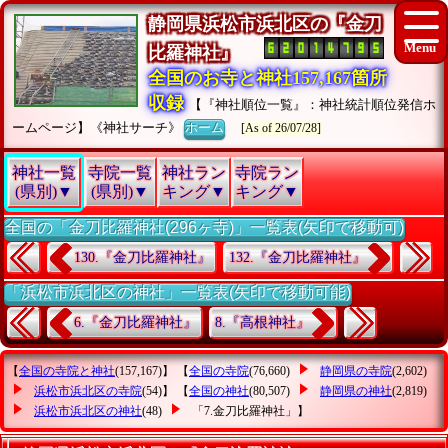
静岡県浜松市浜北区の『金刀
比羅神社』
全国のお寺と神社157,167箇所
収録
【『神社順位一覧』：神社統計順位発信ホ
ームページ】《神社サーチ》
ホーム
[As of 26/07/28]
神社一覧
寺院一覧
神社ラン
寺院ラン
(県別)▼
(県別)▼
キング▼
キング▼
全国の「金刀比羅神社(296ヶ寺)」一覧表(矢印で移動可)
130.『金刀比羅神社』
132.『金刀比羅神社』
「浜松市浜北区の神社」一覧表(矢印で移動可能)
6.『金刀比羅神社』
8.『高根神社』
【
全国の寺院と神社
(157,167)】 【
全国の寺院
(76,660)
静岡県の寺院
(2,602)
浜松市浜北区の寺院
(54)】 【
全国の神社
(80,507)
静岡県の神社
(2,819)
浜松市浜北区の神社
(48)
「7.金刀比羅神社」
】