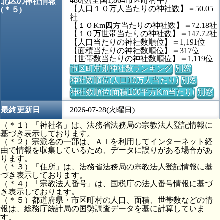
480位(全国1,864市区町村中)
北区の神社情報
【人口１０万人当たりの神社数】＝50.05
(＊５)
社
【１０Km四方当たりの神社数】＝72.18社
【１０万世帯当たりの神社数】＝147.72社
【人口当たりの神社数順位】＝1,191位
【面積当たりの神社数順位】＝317位
【世帯数当たりの神社数順位】＝1,119位
市区町村別神社数ランキング
別窓
神社数順位(人口10万人当たり)
別窓
神社数順位(面積100平方Km当たり)
別窓
最終更新日
2026-07-28(火曜日)
（＊１）「神社名」は、法務省法務局の宗教法人登記情報に
基づき表示しております。
（＊２）宗派名の一部は、ＡＩを利用してインターネット経
由で情報を収集しているため、データに誤りがある場合があ
ります。
（＊３）「住所」は、法務省法務局の宗教法人登記情報に基
づき表示しております。
（＊４）「宗教法人番号」は、国税庁の法人番号情報に基づ
き表示しております。
（＊５）都道府県・市区町村の人口、面積、世帯数などの情
報は、総務庁統計局の国勢調査データを基に計算していま
す。