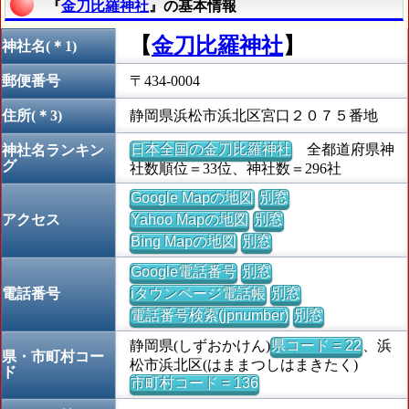
『
金刀比羅神社
』の基本情報
【
金刀比羅神社
】
神社名(＊1)
郵便番号
〒434-0004
住所(＊3)
静岡県浜松市浜北区宮口２０７５番地
日本全国の金刀比羅神社
全都道府県神
神社名ランキン
グ
社数順位＝33位、神社数＝296社
Google Mapの地図
別窓
アクセス
Yahoo Mapの地図
別窓
Bing Mapの地図
別窓
Google電話番号
別窓
電話番号
iタウンページ電話帳
別窓
電話番号検索(jpnumber)
別窓
静岡県(しずおかけん)
県コード = 22
、浜
県・市町村コー
松市浜北区(はままつしはまきたく)
ド
市町村コード = 136