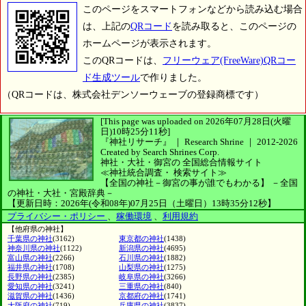
このページをスマートフォンなどから読み込む場合
は、上記の
QRコード
を読み取ると、このページの
ホームページが表示されます。
このQRコードは、
フリーウェア(FreeWare)QRコー
ド生成ツール
で作りました。
（QRコードは、株式会社デンソーウェーブの登録商標です）
[This page was uploaded on 2026年07月28日(火曜
日)10時25分11秒]
『神社リサーチ』 ｜ Research Shrine
｜
2012-2026
Created by
Search Shrines Corp.
神社・大社・御宮の
全国総合情報サイト
≪神社統合調査・
検索サイト≫
【全国の神社－御宮の事が誰でもわかる】
－全国
の神社・大社・宮殿辞典－
【更新日時：2026年(令和08年)07月25日（土曜日）13時35分12秒】
プライバシー・ポリシー
、
稼働環境
、
利用規約
【他府県の神社】
千葉県の神社
(3162)
東京都の神社
(1438)
神奈川県の神社
(1122)
新潟県の神社
(4695)
富山県の神社
(2266)
石川県の神社
(1882)
福井県の神社
(1708)
山梨県の神社
(1275)
長野県の神社
(2385)
岐阜県の神社
(3266)
愛知県の神社
(3241)
三重県の神社
(840)
滋賀県の神社
(1436)
京都府の神社
(1741)
大阪府の神社
(719)
兵庫県の神社
(3837)