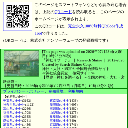
このページをスマートフォンなどから読み込む場合
は、上記の
QRコード
を読み取ると、このページの
ホームページが表示されます。
このQRコードは、
完全永久100%無料QRCode作成
Tool
で作りました。
（QRコードは、株式会社デンソーウェーブの登録商標です）
[This page was uploaded on 2026年07月28日(火曜
日)10時25分20秒]
『神社リサーチ』 ｜ Research Shrine
｜
2012-2026
Created by
Search Shrines Corp.
神社・大社・御宮の
全国総合情報サイト
≪神社統合調査・
検索サイト≫
【歴史・神社を調べる】
－全国の神社・大社・宮
殿辞典－
【更新日時：2026年(令和08年)07月27日（月曜日）19時13分21秒】
プライバシー・ポリシー
、
稼働環境
、
利用規約
【他府県の神社】
千葉県の神社
(3162)
東京都の神社
(1438)
神奈川県の神社
(1122)
新潟県の神社
(4695)
富山県の神社
(2266)
石川県の神社
(1882)
福井県の神社
(1708)
山梨県の神社
(1275)
長野県の神社
(2385)
岐阜県の神社
(3266)
愛知県の神社
(3241)
三重県の神社
(840)
滋賀県の神社
(1436)
京都府の神社
(1741)