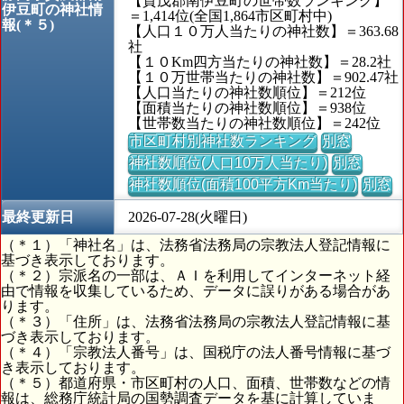
【賀茂郡南伊豆町の世帯数ランキング】
伊豆町の神社情
＝1,414位(全国1,864市区町村中)
報(＊５)
【人口１０万人当たりの神社数】＝363.68
社
【１０Km四方当たりの神社数】＝28.2社
【１０万世帯当たりの神社数】＝902.47社
【人口当たりの神社数順位】＝212位
【面積当たりの神社数順位】＝938位
【世帯数当たりの神社数順位】＝242位
市区町村別神社数ランキング
別窓
神社数順位(人口10万人当たり)
別窓
神社数順位(面積100平方Km当たり)
別窓
最終更新日
2026-07-28(火曜日)
（＊１）「神社名」は、法務省法務局の宗教法人登記情報に
基づき表示しております。
（＊２）宗派名の一部は、ＡＩを利用してインターネット経
由で情報を収集しているため、データに誤りがある場合があ
ります。
（＊３）「住所」は、法務省法務局の宗教法人登記情報に基
づき表示しております。
（＊４）「宗教法人番号」は、国税庁の法人番号情報に基づ
き表示しております。
（＊５）都道府県・市区町村の人口、面積、世帯数などの情
報は、総務庁統計局の国勢調査データを基に計算していま