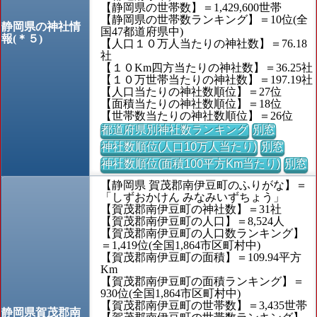
【静岡県の世帯数】＝1,429,600世帯
【静岡県の世帯数ランキング】＝10位(全
静岡県の神社情
国47都道府県中)
報(＊５)
【人口１０万人当たりの神社数】＝76.18
社
【１０Km四方当たりの神社数】＝36.25社
【１０万世帯当たりの神社数】＝197.19社
【人口当たりの神社数順位】＝27位
【面積当たりの神社数順位】＝18位
【世帯数当たりの神社数順位】＝26位
都道府県別神社数ランキング
別窓
神社数順位(人口10万人当たり)
別窓
神社数順位(面積100平方Km当たり)
別窓
【静岡県 賀茂郡南伊豆町のふりがな】＝
「しずおかけん みなみいずちょう」
【賀茂郡南伊豆町の神社数】＝31社
【賀茂郡南伊豆町の人口】＝8,524人
【賀茂郡南伊豆町の人口数ランキング】
＝1,419位(全国1,864市区町村中)
【賀茂郡南伊豆町の面積】＝109.94平方
Km
【賀茂郡南伊豆町の面積ランキング】＝
930位(全国1,864市区町村中)
【賀茂郡南伊豆町の世帯数】＝3,435世帯
静岡県賀茂郡南