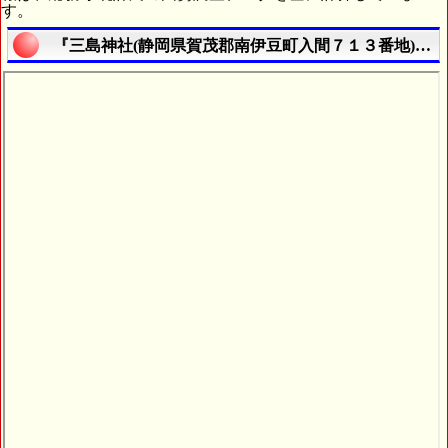
す。
『三島神社(静岡県賀茂郡南伊豆町入間７１３番地)』