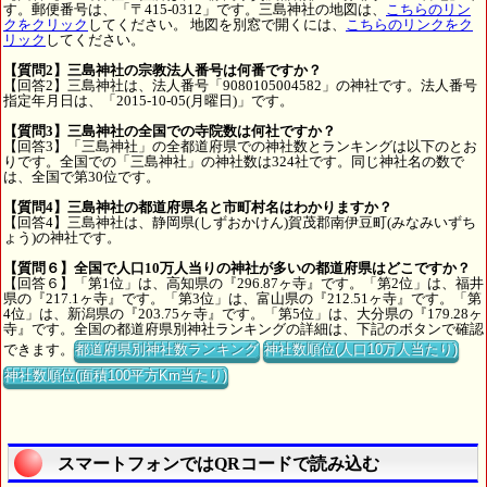
す。郵便番号は、「〒415-0312」です。三島神社の地図は、
こちらのリン
クをクリック
してください。 地図を別窓で開くには、
こちらのリンクをク
リック
してください。
【質問2】三島神社の宗教法人番号は何番ですか？
【回答2】三島神社は、法人番号「9080105004582」の神社です。法人番号
指定年月日は、「2015-10-05(月曜日)」です。
【質問3】三島神社の全国での寺院数は何社ですか？
【回答3】「三島神社」の全都道府県での神社数とランキングは以下のとお
りです。全国での「三島神社」の神社数は324社です。同じ神社名の数で
は、全国で第30位です。
【質問4】三島神社の都道府県名と市町村名はわかりますか？
【回答4】三島神社は、静岡県(しずおかけん)賀茂郡南伊豆町(みなみいずち
ょう)の神社です。
【質問６】全国で人口10万人当りの神社が多いの都道府県はどこですか？
【回答６】「第1位」は、高知県の『296.87ヶ寺』です。「第2位」は、福井
県の『217.1ヶ寺』です。「第3位」は、富山県の『212.51ヶ寺』です。「第
4位」は、新潟県の『203.75ヶ寺』です。「第5位」は、大分県の『179.28ヶ
寺』です。全国の都道府県別神社ランキングの詳細は、下記のボタンで確認
できます。
都道府県別神社数ランキング
神社数順位(人口10万人当たり)
神社数順位(面積100平方Km当たり)
スマートフォンではQRコードで読み込む