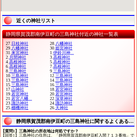
近くの神社リスト
静岡県賀茂郡南伊豆町の三島神社付近の神社一覧表
27.
日枝神社
28.
八幡神社
29.
八幡神社
30.
姫宮神社
31.
来宮神社
1.
伊鈴川神...
2.
月間神社
3.
高根神社
4.
高根神社
5.
高根神社
6.
高根神社
7.
高根神社
8.
三島神社
9.
三島神社
10.
三島神社
12.
三島神社
13.
三島神社
14.
三島神社
15.
三島神社
16.
三島神社
17.
山神社
18.
若宮神社
19.
若宮神社
20.
若宮神社
21.
若宮八幡...
22.
深草神社
23.
諏訪神社
24.
諏訪神社
25.
棚機神社
26.
天神社
静岡県賀茂郡南伊豆町の三島神社に関するよくある質
【質問1】三島神社の所在地は何処ですか？
【回答1】三島神社の住所は、「静岡県賀茂郡南伊豆町入間７１３番地」で