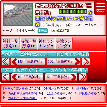
静岡県賀茂郡南伊豆町の『三
島神社』
全
国のお寺と神社157,167箇所収
録
【『神社記録』：神社ランキング情報ホーム
ページ】《神社サーチ》
ホーム
[As of 26/07/28]
神社一覧
寺院一覧
神社ラン
寺院ラン
(県別)▼
(県別)▼
キング▼
キング▼
全国の「三島神社(324ヶ寺)」一覧表(矢印で移動可)
148.『三島神社』
150.『三島神社』
「賀茂郡南伊豆町の神社」一覧表(矢印で移動可能)
10.『三島神社』
12.『三島神社』
【
全国の寺院と神社
(157,167)】 【
全国の寺院
(76,660)
静岡県の寺院
(2,602)
賀茂郡南伊豆町の寺院
(30)】 【
全国の神社
(80,507)
静岡県の神社
(2,819)
賀茂郡南伊豆町の神社
(31)
「11.三島神社」
】