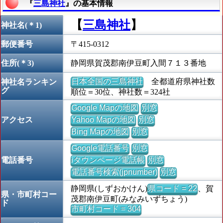
『
三島神社
』の基本情報
【
三島神社
】
神社名(＊1)
郵便番号
〒415-0312
住所(＊3)
静岡県賀茂郡南伊豆町入間７１３番地
日本全国の三島神社
全都道府県神社数
神社名ランキン
グ
順位＝30位、神社数＝324社
Google Mapの地図
別窓
アクセス
Yahoo Mapの地図
別窓
Bing Mapの地図
別窓
Google電話番号
別窓
電話番号
iタウンページ電話帳
別窓
電話番号検索(jpnumber)
別窓
静岡県(しずおかけん)
県コード = 22
、賀
県・市町村コー
茂郡南伊豆町(みなみいずちょう)
ド
市町村コード = 304