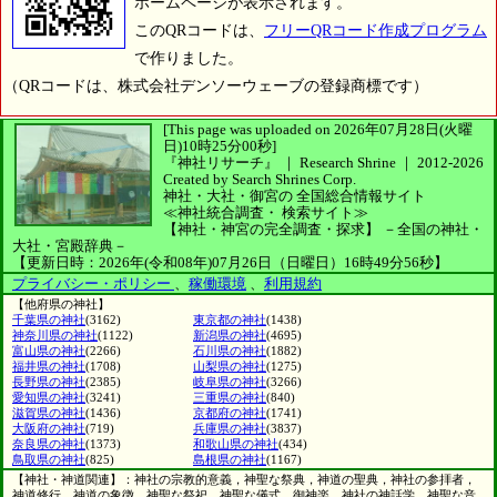
ホームページが表示されます。
このQRコードは、
フリーQRコード作成プログラム
で作りました。
（QRコードは、株式会社デンソーウェーブの登録商標です）
[This page was uploaded on 2026年07月28日(火曜
日)10時25分00秒]
『神社リサーチ』 ｜ Research Shrine
｜
2012-2026
Created by
Search Shrines Corp.
神社・大社・御宮の
全国総合情報サイト
≪神社統合調査・
検索サイト≫
【神社・神宮の完全調査・探求】
－全国の神社・
大社・宮殿辞典－
【更新日時：2026年(令和08年)07月26日（日曜日）16時49分56秒】
プライバシー・ポリシー
、
稼働環境
、
利用規約
【他府県の神社】
千葉県の神社
(3162)
東京都の神社
(1438)
神奈川県の神社
(1122)
新潟県の神社
(4695)
富山県の神社
(2266)
石川県の神社
(1882)
福井県の神社
(1708)
山梨県の神社
(1275)
長野県の神社
(2385)
岐阜県の神社
(3266)
愛知県の神社
(3241)
三重県の神社
(840)
滋賀県の神社
(1436)
京都府の神社
(1741)
大阪府の神社
(719)
兵庫県の神社
(3837)
奈良県の神社
(1373)
和歌山県の神社
(434)
鳥取県の神社
(825)
島根県の神社
(1167)
【神社・神道関連】：神社の宗教的意義，神聖な祭典，神道の聖典，神社の参拝者，
神道修行，神道の象徴，神聖な祭祀，神聖な儀式，御神楽，神社の神話学，神聖な音