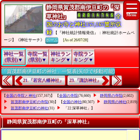
静岡県賀茂郡南伊豆町の『深
草神社』
全
国のお寺と神社157,167箇所収
録
【『神社統計情報発信』：神社統計ホームペ
ージ】《神社サーチ》
ホーム
[As of 26/07/28]
神社一覧
寺院一覧
神社ラン
寺院ラン
(県別)▼
(県別)▼
キング▼
キング▼
「賀茂郡南伊豆町の神社」一覧表(矢印で移動可能)
21.『若宮八幡神社』
23.『諏訪神社』
【
全国の寺院と神社
(157,167)】 【
全国の寺院
(76,660)
静岡県の寺院
(2,602)
賀茂郡南伊豆町の寺院
(30)】 【
全国の神社
(80,507)
静岡県の神社
(2,819)
賀茂郡南伊豆町の神社
(31)
「22.深草神社」
】
静岡県賀茂郡南伊豆町の『深草神社』