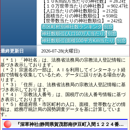
【１０Km四方当たりの神社数】＝28.2社
【１０万世帯当たりの神社数】＝902.47社
【人口当たりの神社数順位】＝212位
【面積当たりの神社数順位】＝938位
【世帯数当たりの神社数順位】＝242位
市区町村別神社数ランキング
別窓
神社数順位(人口10万人当たり)
別窓
神社数順位(面積100平方Km当たり)
別窓
最終更新日
2026-07-28(火曜日)
（＊１）「神社名」は、法務省法務局の宗教法人登記情報に
基づき表示しております。
（＊２）宗派名の一部は、ＡＩを利用してインターネット経
由で情報を収集しているため、データに誤りがある場合があ
ります。
（＊３）「住所」は、法務省法務局の宗教法人登記情報に基
づき表示しております。
（＊４）「宗教法人番号」は、国税庁の法人番号情報に基づ
き表示しております。
（＊５）都道府県・市区町村の人口、面積、世帯数などの情
報は、総務庁統計局の国勢調査データを基に計算していま
す。
『深草神社(静岡県賀茂郡南伊豆町入間１２２４番地)