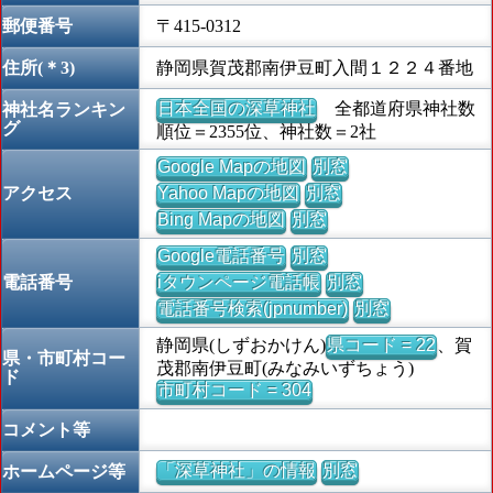
郵便番号
〒415-0312
住所(＊3)
静岡県賀茂郡南伊豆町入間１２２４番地
日本全国の深草神社
全都道府県神社数
神社名ランキン
グ
順位＝2355位、神社数＝2社
Google Mapの地図
別窓
アクセス
Yahoo Mapの地図
別窓
Bing Mapの地図
別窓
Google電話番号
別窓
電話番号
iタウンページ電話帳
別窓
電話番号検索(jpnumber)
別窓
静岡県(しずおかけん)
県コード = 22
、賀
県・市町村コー
茂郡南伊豆町(みなみいずちょう)
ド
市町村コード = 304
コメント等
「深草神社」の情報
別窓
ホームページ等