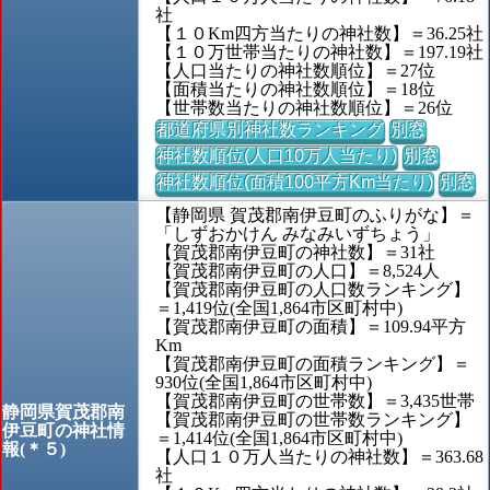
社
【１０Km四方当たりの神社数】＝36.25社
【１０万世帯当たりの神社数】＝197.19社
【人口当たりの神社数順位】＝27位
【面積当たりの神社数順位】＝18位
【世帯数当たりの神社数順位】＝26位
都道府県別神社数ランキング
別窓
神社数順位(人口10万人当たり)
別窓
神社数順位(面積100平方Km当たり)
別窓
【静岡県 賀茂郡南伊豆町のふりがな】＝
「しずおかけん みなみいずちょう」
【賀茂郡南伊豆町の神社数】＝31社
【賀茂郡南伊豆町の人口】＝8,524人
【賀茂郡南伊豆町の人口数ランキング】
＝1,419位(全国1,864市区町村中)
【賀茂郡南伊豆町の面積】＝109.94平方
Km
【賀茂郡南伊豆町の面積ランキング】＝
930位(全国1,864市区町村中)
【賀茂郡南伊豆町の世帯数】＝3,435世帯
静岡県賀茂郡南
【賀茂郡南伊豆町の世帯数ランキング】
伊豆町の神社情
＝1,414位(全国1,864市区町村中)
報(＊５)
【人口１０万人当たりの神社数】＝363.68
社