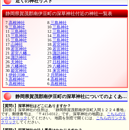
近くの神社リスト
静岡県賀茂郡南伊豆町の深草神社付近の神社一覧表
7.
高根神社
8.
三島神社
9.
三島神社
10.
三島神社
11.
三島神社
12.
三島神社
13.
三島神社
14.
三島神社
15.
三島神社
16.
三島神社
17.
山神社
18.
若宮神社
19.
若宮神社
20.
若宮神社
21.
若宮八幡...
23.
諏訪神社
24.
諏訪神社
25.
棚機神社
26.
天神社
27.
日枝神社
28.
八幡神社
29.
八幡神社
30.
姫宮神社
31.
来宮神社
1.
伊鈴川神...
2.
月間神社
3.
高根神社
4.
高根神社
5.
高根神社
6.
高根神社
静岡県賀茂郡南伊豆町の深草神社についてのよくある
【質問1】深草神社はどこにありますか？
【回答1】深草神社の住所は、「静岡県賀茂郡南伊豆町入間１２２４番地」
です。郵便番号は、「〒415-0312」です。深草神社の地図は、
こちらのリ
ンクをクリック
してください。 地図を別窓で開くには、
こちらのリンクを
クリック
してください。