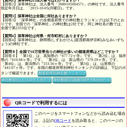
【質問2】深草神社の法人番号はわかりますか？
【回答2】深草神社は、法人番号「3080105004571」の神社です。法人番号
指定年月日は、「2015-10-05(月曜日)」です。
【質問3】深草神社は全国に何社ありますか？
【回答3】「深草神社」の全都道府県での神社数とランキングは以下のとお
りです。全国での「深草神社」の神社数は2社です。同じ神社名の数では、
全国で第2355位です。
【質問4】深草神社は何県・何市町村にありますか？
【回答4】深草神社は、静岡県(しずおかけん)賀茂郡南伊豆町(みなみいずち
ょう)の神社です。
【質問６】全国で10万世帯当りの神社が多いの都道府県はどこですか？
【回答６】「第1位」は、高知県の『677.72ヶ寺』です。「第2位」は、福井
県の『610.68ヶ寺』です。「第3位」は、富山県の『579.29ヶ寺』です。
「第4位」は、新潟県の『553.56ヶ寺』です。「第5位」は、山形県の
『443.07ヶ寺』です。全国の都道府県別神社ランキングの詳細は、下記のボ
タンで確認できます。
都道府県別神社数ランキング
神社数順位(人口10万人当たり)
神社数順位(面積100平方Km当たり)
QRコードで利用するには
このページをスマートフォンなどから読み込む場合
は、上記の
QRコード
を読み取ると、このページの