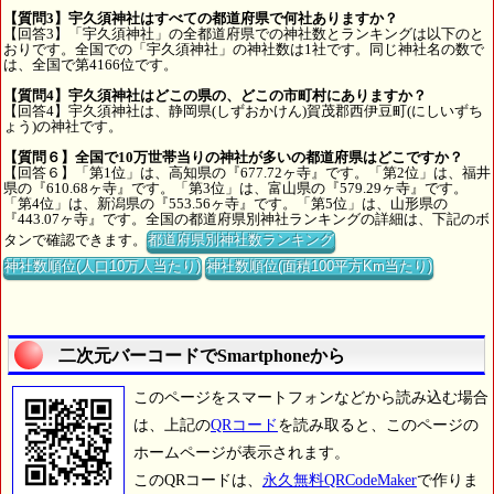
【質問3】宇久須神社はすべての都道府県で何社ありますか？
【回答3】「宇久須神社」の全都道府県での神社数とランキングは以下のと
おりです。全国での「宇久須神社」の神社数は1社です。同じ神社名の数で
は、全国で第4166位です。
【質問4】宇久須神社はどこの県の、どこの市町村にありますか？
【回答4】宇久須神社は、静岡県(しずおかけん)賀茂郡西伊豆町(にしいずち
ょう)の神社です。
【質問６】全国で10万世帯当りの神社が多いの都道府県はどこですか？
【回答６】「第1位」は、高知県の『677.72ヶ寺』です。「第2位」は、福井
県の『610.68ヶ寺』です。「第3位」は、富山県の『579.29ヶ寺』です。
「第4位」は、新潟県の『553.56ヶ寺』です。「第5位」は、山形県の
『443.07ヶ寺』です。全国の都道府県別神社ランキングの詳細は、下記のボ
タンで確認できます。
都道府県別神社数ランキング
神社数順位(人口10万人当たり)
神社数順位(面積100平方Km当たり)
二次元バーコードでSmartphoneから
このページをスマートフォンなどから読み込む場合
は、上記の
QRコード
を読み取ると、このページの
ホームページが表示されます。
このQRコードは、
永久無料QRCodeMaker
で作りま