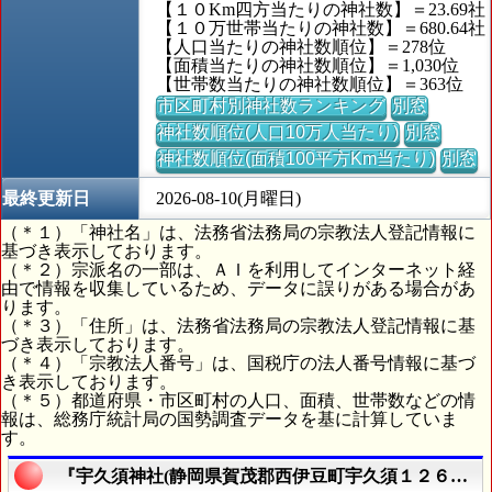
【１０Km四方当たりの神社数】＝23.69社
【１０万世帯当たりの神社数】＝680.64社
【人口当たりの神社数順位】＝278位
【面積当たりの神社数順位】＝1,030位
【世帯数当たりの神社数順位】＝363位
市区町村別神社数ランキング
別窓
神社数順位(人口10万人当たり)
別窓
神社数順位(面積100平方Km当たり)
別窓
最終更新日
2026-08-10(月曜日)
（＊１）「神社名」は、法務省法務局の宗教法人登記情報に
基づき表示しております。
（＊２）宗派名の一部は、ＡＩを利用してインターネット経
由で情報を収集しているため、データに誤りがある場合があ
ります。
（＊３）「住所」は、法務省法務局の宗教法人登記情報に基
づき表示しております。
（＊４）「宗教法人番号」は、国税庁の法人番号情報に基づ
き表示しております。
（＊５）都道府県・市区町村の人口、面積、世帯数などの情
報は、総務庁統計局の国勢調査データを基に計算していま
す。
『宇久須神社(静岡県賀茂郡西伊豆町宇久須１２６９番