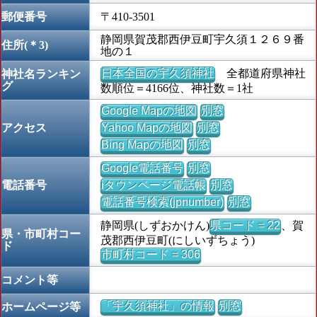
郵便番号
〒410-3501
静岡県賀茂郡西伊豆町宇久須１２６９番
住所(＊3)
地の１
日本全国の宇久須神社
全都道府県神社
神社名ランキン
グ
数順位＝4166位、神社数＝1社
Google Mapの地図
別窓
アクセス
Yahoo Mapの地図
別窓
Bing Mapの地図
別窓
Google電話番号
別窓
電話番号
iタウンページ電話帳
別窓
電話番号検索(jpnumber)
別窓
静岡県(しずおかけん)
県コード = 22
、賀
県・市町村コー
茂郡西伊豆町(にしいずちょう)
ド
市町村コード = 306
コメント等
「宇久須神社」の情報
別窓
ホームページ等