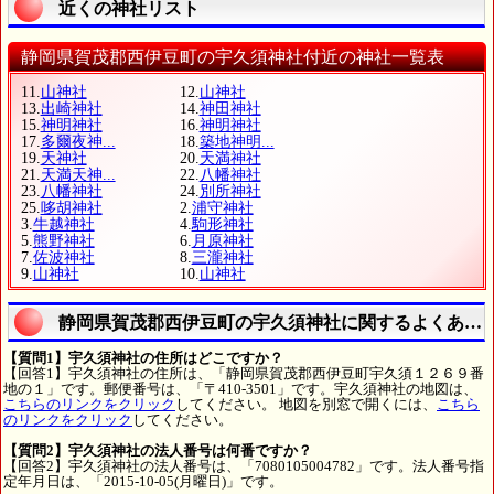
近くの神社リスト
静岡県賀茂郡西伊豆町の宇久須神社付近の神社一覧表
11.
山神社
12.
山神社
13.
出崎神社
14.
神田神社
15.
神明神社
16.
神明神社
17.
多爾夜神...
18.
築地神明...
19.
天神社
20.
天満神社
21.
天満天神...
22.
八幡神社
23.
八幡神社
24.
別所神社
25.
哆胡神社
2.
浦守神社
3.
牛越神社
4.
駒形神社
5.
熊野神社
6.
月原神社
7.
佐波神社
8.
三瀧神社
9.
山神社
10.
山神社
静岡県賀茂郡西伊豆町の宇久須神社に関するよくある
【質問1】宇久須神社の住所はどこですか？
【回答1】宇久須神社の住所は、「静岡県賀茂郡西伊豆町宇久須１２６９番
地の１」です。郵便番号は、「〒410-3501」です。宇久須神社の地図は、
こちらのリンクをクリック
してください。 地図を別窓で開くには、
こちら
のリンクをクリック
してください。
【質問2】宇久須神社の法人番号は何番ですか？
【回答2】宇久須神社の法人番号は、「7080105004782」です。法人番号指
定年月日は、「2015-10-05(月曜日)」です。