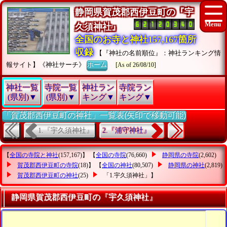
静岡県賀茂郡西伊豆町の『宇
久須神社』
全国のお寺と神社157,167箇所
収録
【『神社の名前順位』：神社ランキング情
報サイト】《神社サーチ》
ホーム
[As of 26/08/10]
神社一覧
寺院一覧
神社ラン
寺院ラン
(県別)▼
(県別)▼
キング▼
キング▼
「賀茂郡西伊豆町の神社」一覧表(矢印で移動可能)
1.『宇久須神社』
2.『浦守神社』
【
全国の寺院と神社
(157,167)】 【
全国の寺院
(76,660)
静岡県の寺院
(2,602)
賀茂郡西伊豆町の寺院
(18)】 【
全国の神社
(80,507)
静岡県の神社
(2,819)
賀茂郡西伊豆町の神社
(25)
「1.宇久須神社」
】
静岡県賀茂郡西伊豆町の『宇久須神社』