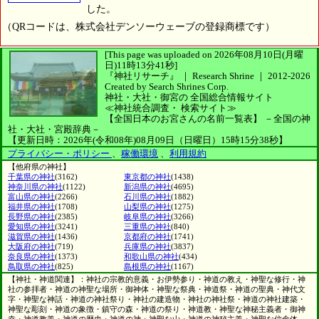
した。
（QRコードは、株式会社デンソーウェーブの登録商標です）
[This page was uploaded on 2026年08月10日(月曜
日)11時13分41秒]
『神社リサーチ』 ｜ Research Shrine
｜
2012-2026
Created by
Search Shrines Corp.
神社・大社・御宮の
全国総合情報サイト
≪神社統合調査・
検索サイト≫
【全国日本のお宮さんの名前一覧表】
－全国の神
社・大社・宮殿辞典－
【更新日時：2026年(令和08年)08月09日（日曜日）15時15分38秒】
プライバシー・ポリシー
、
稼働環境
、
利用規約
【他府県の神社】
千葉県の神社
(3162)
東京都の神社
(1438)
神奈川県の神社
(1122)
新潟県の神社
(4695)
富山県の神社
(2266)
石川県の神社
(1882)
福井県の神社
(1708)
山梨県の神社
(1275)
長野県の神社
(2385)
岐阜県の神社
(3266)
愛知県の神社
(3241)
三重県の神社
(840)
滋賀県の神社
(1436)
京都府の神社
(1741)
大阪府の神社
(719)
兵庫県の神社
(3837)
奈良県の神社
(1373)
和歌山県の神社
(434)
鳥取県の神社
(825)
島根県の神社
(1167)
【神社・神道関連】：神社の宗教的意義・お伊勢参り・神道の教え・神聖な修行・神
社の参拝者・神道の神聖な場所・御神体・神聖な祭典・神道祭・神道の聖典・神代文
字・神聖な神話・神道の神社祭り・神社の建造物・神社の神社祭・神道の神社建築・
神聖な彫刻・神道の象徴・鎮守の森・神道の祭り・神道教・神聖な神秘主義者・御神
幸・神道教義・神道の歴史・神道の神・神聖な山・神道の神秘主義・神聖な信念体