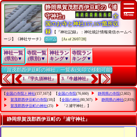
静岡県賀茂郡西伊豆町の『浦
守神社』
全
国のお寺と神社157,167箇所収
録
【『神社記録』：神社統計情報発信ホームペ
ージ】《神社サーチ》
ホーム
[As of 26/07/28]
神社一覧
寺院一覧
神社ラン
寺院ラン
(県別)▼
(県別)▼
キング▼
キング▼
「賀茂郡西伊豆町の神社」一覧表(矢印で移動可能)
1.『宇久須神社』
3.『牛越神社』
【
全国の寺院と神社
(157,167)】 【
全国の寺院
(76,660)
静岡県の寺院
(2,602)
賀茂郡西伊豆町の寺院
(18)】 【
全国の神社
(80,507)
静岡県の神社
(2,819)
賀茂郡西伊豆町の神社
(25)
「2.浦守神社」
】
静岡県賀茂郡西伊豆町の『浦守神社』