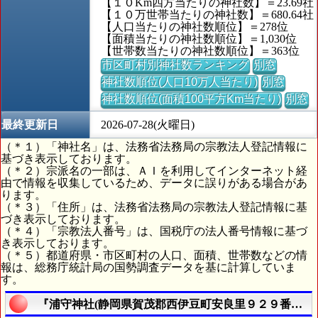
【１０Km四方当たりの神社数】＝23.69社
【１０万世帯当たりの神社数】＝680.64社
【人口当たりの神社数順位】＝278位
【面積当たりの神社数順位】＝1,030位
【世帯数当たりの神社数順位】＝363位
市区町村別神社数ランキング
別窓
神社数順位(人口10万人当たり)
別窓
神社数順位(面積100平方Km当たり)
別窓
最終更新日
2026-07-28(火曜日)
（＊１）「神社名」は、法務省法務局の宗教法人登記情報に
基づき表示しております。
（＊２）宗派名の一部は、ＡＩを利用してインターネット経
由で情報を収集しているため、データに誤りがある場合があ
ります。
（＊３）「住所」は、法務省法務局の宗教法人登記情報に基
づき表示しております。
（＊４）「宗教法人番号」は、国税庁の法人番号情報に基づ
き表示しております。
（＊５）都道府県・市区町村の人口、面積、世帯数などの情
報は、総務庁統計局の国勢調査データを基に計算していま
す。
『浦守神社(静岡県賀茂郡西伊豆町安良里９２９番地)