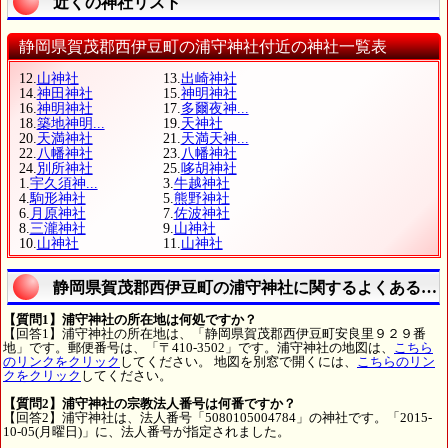
近くの神社リスト
静岡県賀茂郡西伊豆町の浦守神社付近の神社一覧表
12.
山神社
13.
出崎神社
14.
神田神社
15.
神明神社
16.
神明神社
17.
多爾夜神...
18.
築地神明...
19.
天神社
20.
天満神社
21.
天満天神...
22.
八幡神社
23.
八幡神社
24.
別所神社
25.
哆胡神社
1.
宇久須神...
3.
牛越神社
4.
駒形神社
5.
熊野神社
6.
月原神社
7.
佐波神社
8.
三瀧神社
9.
山神社
10.
山神社
11.
山神社
静岡県賀茂郡西伊豆町の浦守神社に関するよくある質
【質問1】浦守神社の所在地は何処ですか？
【回答1】浦守神社の所在地は、「静岡県賀茂郡西伊豆町安良里９２９番
地」です。郵便番号は、「〒410-3502」です。浦守神社の地図は、
こちら
のリンクをクリック
してください。 地図を別窓で開くには、
こちらのリン
クをクリック
してください。
【質問2】浦守神社の宗教法人番号は何番ですか？
【回答2】浦守神社は、法人番号「5080105004784」の神社です。「2015-
10-05(月曜日)」に、法人番号が指定されました。