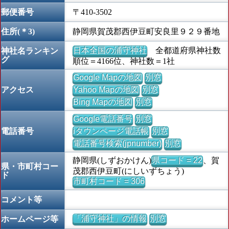
郵便番号
〒410-3502
住所(＊3)
静岡県賀茂郡西伊豆町安良里９２９番地
日本全国の浦守神社
全都道府県神社数
神社名ランキン
グ
順位＝4166位、神社数＝1社
Google Mapの地図
別窓
アクセス
Yahoo Mapの地図
別窓
Bing Mapの地図
別窓
Google電話番号
別窓
電話番号
iタウンページ電話帳
別窓
電話番号検索(jpnumber)
別窓
静岡県(しずおかけん)
県コード = 22
、賀
県・市町村コー
茂郡西伊豆町(にしいずちょう)
ド
市町村コード = 306
コメント等
「浦守神社」の情報
別窓
ホームページ等