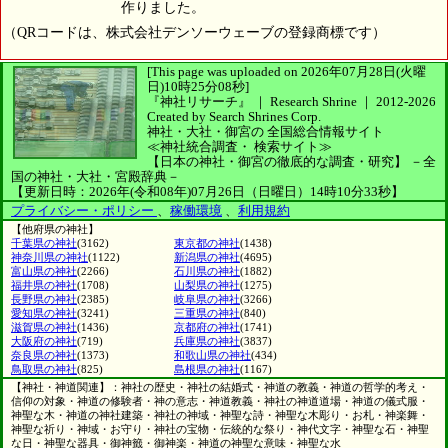
作りました。
（QRコードは、株式会社デンソーウェーブの登録商標です）
[This page was uploaded on 2026年07月28日(火曜
日)10時25分08秒]
『神社リサーチ』 ｜ Research Shrine
｜
2012-2026
Created by
Search Shrines Corp.
神社・大社・御宮の
全国総合情報サイト
≪神社統合調査・
検索サイト≫
【日本の神社・御宮の徹底的な調査・研究】
－全
国の神社・大社・宮殿辞典－
【更新日時：2026年(令和08年)07月26日（日曜日）14時10分33秒】
プライバシー・ポリシー
、
稼働環境
、
利用規約
【他府県の神社】
千葉県の神社
(3162)
東京都の神社
(1438)
神奈川県の神社
(1122)
新潟県の神社
(4695)
富山県の神社
(2266)
石川県の神社
(1882)
福井県の神社
(1708)
山梨県の神社
(1275)
長野県の神社
(2385)
岐阜県の神社
(3266)
愛知県の神社
(3241)
三重県の神社
(840)
滋賀県の神社
(1436)
京都府の神社
(1741)
大阪府の神社
(719)
兵庫県の神社
(3837)
奈良県の神社
(1373)
和歌山県の神社
(434)
鳥取県の神社
(825)
島根県の神社
(1167)
【神社・神道関連】：神社の歴史・神社の結婚式・神道の教義・神道の哲学的考え・
信仰の対象・神道の修験者・神の意志・神道教義・神社の神道道場・神道の儀式服・
神聖な木・神道の神社建築・神社の神域・神聖な詩・神聖な木彫り・お札・神楽舞・
神聖な祈り・神域・お守り・神社の宝物・伝統的な祭り・神代文字・神聖な石・神聖
な日・神聖な器具・御神籤・御神楽・神道の神聖な意味・神聖な水