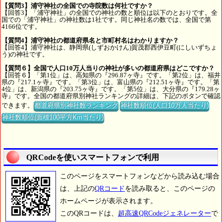
【質問3】浦守神社の全国での寺院数は何社ですか？
【回答3】「浦守神社」の全国での神社の数と順位は以下のとおりです。全
国での「浦守神社」の神社数は1社です。同じ神社名の数では、全国で第
4166位です。
【質問4】浦守神社の都道府県名と市町村名はわかりますか？
【回答4】浦守神社は、静岡県(しずおかけん)賀茂郡西伊豆町(にしいずちょ
う)の神社です。
【質問６】全国で人口10万人当りの神社が多いの都道府県はどこですか？
【回答６】「第1位」は、高知県の『296.87ヶ寺』です。「第2位」は、福井
県の『217.1ヶ寺』です。「第3位」は、富山県の『212.51ヶ寺』です。「第
4位」は、新潟県の『203.75ヶ寺』です。「第5位」は、大分県の『179.28ヶ
寺』です。全国の都道府県別神社ランキングの詳細は、下記のボタンで確認
できます。
都道府県別神社数ランキング
神社数順位(人口10万人当たり)
神社数順位(面積100平方Km当たり)
QRCodeを使いスマートフォンで利用
このページをスマートフォンなどから読み込む場合
は、上記の
QRコード
を読み取ると、このページの
ホームページが表示されます。
このQRコードは、
超高速QRCodeジェネレーター
で