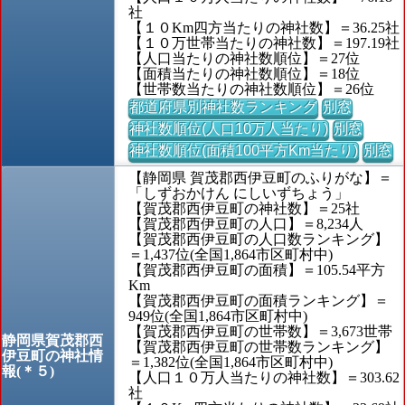
社
【１０Km四方当たりの神社数】＝36.25社
【１０万世帯当たりの神社数】＝197.19社
【人口当たりの神社数順位】＝27位
【面積当たりの神社数順位】＝18位
【世帯数当たりの神社数順位】＝26位
都道府県別神社数ランキング
別窓
神社数順位(人口10万人当たり)
別窓
神社数順位(面積100平方Km当たり)
別窓
【静岡県 賀茂郡西伊豆町のふりがな】＝
「しずおかけん にしいずちょう」
【賀茂郡西伊豆町の神社数】＝25社
【賀茂郡西伊豆町の人口】＝8,234人
【賀茂郡西伊豆町の人口数ランキング】
＝1,437位(全国1,864市区町村中)
【賀茂郡西伊豆町の面積】＝105.54平方
Km
【賀茂郡西伊豆町の面積ランキング】＝
949位(全国1,864市区町村中)
【賀茂郡西伊豆町の世帯数】＝3,673世帯
静岡県賀茂郡西
【賀茂郡西伊豆町の世帯数ランキング】
伊豆町の神社情
＝1,382位(全国1,864市区町村中)
報(＊５)
【人口１０万人当たりの神社数】＝303.62
社