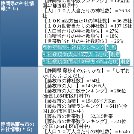
【静岡県の世帯数ランキング】＝10位(全
静岡県の神社情
国47都道府県中)
報(＊５)
【人口１０万人当たりの神社数】＝76.18
社
【１０Km四方当たりの神社数】＝36.25社
【１０万世帯当たりの神社数】＝197.19社
【人口当たりの神社数順位】＝27位
【面積当たりの神社数順位】＝18位
【世帯数当たりの神社数順位】＝26位
都道府県別神社数ランキング
別窓
神社数順位(人口10万人当たり)
別窓
神社数順位(面積100平方Km当たり)
別窓
【静岡県 藤枝市のふりがな】＝「しずお
かけん ふじえだし」
【藤枝市の神社数】＝94社
【藤枝市の人口】＝143,605人
【藤枝市の人口数ランキング】＝266位
(全国1,864市区町村中)
【藤枝市の面積】＝194.06平方Km
【藤枝市の面積ランキング】＝641位(全
国1,864市区町村中)
【藤枝市の世帯数】＝52,315世帯
【藤枝市の世帯数ランキング】＝321位
静岡県藤枝市の
(全国1,864市区町村中)
神社情報(＊５)
【人口１０万人当たりの神社数】＝65.46