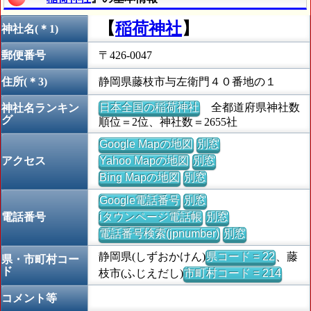
【
稲荷神社
】
神社名(＊1)
郵便番号
〒426-0047
住所(＊3)
静岡県藤枝市与左衛門４０番地の１
日本全国の稲荷神社
全都道府県神社数
神社名ランキン
グ
順位＝2位、神社数＝2655社
Google Mapの地図
別窓
アクセス
Yahoo Mapの地図
別窓
Bing Mapの地図
別窓
Google電話番号
別窓
電話番号
iタウンページ電話帳
別窓
電話番号検索(jpnumber)
別窓
静岡県(しずおかけん)
県コード = 22
、藤
県・市町村コー
ド
枝市(ふじえだし)
市町村コード = 214
コメント等