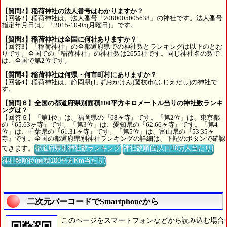
【質問2】稲荷神社の法人番号はわかりますか？
【回答2】稲荷神社は、法人番号「2080005005638」の神社です。法人番号
指定年月日は、「2015-10-05(月曜日)」です。
【質問3】稲荷神社は全国に何社ありますか？
【回答3】「稲荷神社」の全都道府県での神社数とランキングは以下のとお
りです。全国での「稲荷神社」の神社数は2655社です。同じ神社名の数で
は、全国で第2位です。
【質問4】稲荷神社は何県・何市町村にありますか？
【回答4】稲荷神社は、静岡県(しずおかけん)藤枝市(ふじえだし)の神社で
す。
【質問６】全国の都道府県別面積100平方キロメートル当りの神社数ランキ
ングは？
【回答６】「第1位」は、福岡県の『68ヶ寺』です。「第2位」は、東京都
の『65.63ヶ寺』です。「第3位」は、愛知県の『62.66ヶ寺』です。「第4
位」は、千葉県の『61.31ヶ寺』です。「第5位」は、富山県の『53.35ヶ
寺』です。全国の都道府県別神社ランキングの詳細は、下記のボタンで確認
できます。
都道府県別神社数ランキング
神社数順位(人口10万人当たり)
神社数順位(面積100平方Km当たり)
二次元バーコードでSmartphoneから
このページをスマートフォンなどから読み込む場合