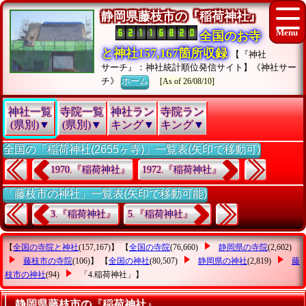
静岡県藤枝市の『稲荷神社』
全国のお寺
と神社157,167箇所収録
【『神社
サーチ』：神社統計順位発信サイト】《神社サー
チ》
ホーム
[As of 26/08/10]
神社一覧
寺院一覧
神社ラン
寺院ラン
(県別)▼
(県別)▼
キング▼
キング▼
全国の「稲荷神社(2655ヶ寺)」一覧表(矢印で移動可)
1970.『稲荷神社』
1972.『稲荷神社』
「藤枝市の神社」一覧表(矢印で移動可能)
3.『稲荷神社』
5.『稲荷神社』
【
全国の寺院と神社
(157,167)】 【
全国の寺院
(76,660)
静岡県の寺院
(2,602)
藤枝市の寺院
(106)】 【
全国の神社
(80,507)
静岡県の神社
(2,819)
藤
枝市の神社
(94)
「4.稲荷神社」
】
静岡県藤枝市の『稲荷神社』