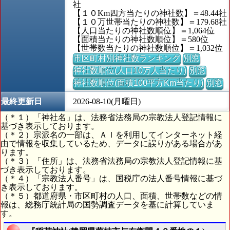
社
【１０Km四方当たりの神社数】＝48.44社
【１０万世帯当たりの神社数】＝179.68社
【人口当たりの神社数順位】＝1,064位
【面積当たりの神社数順位】＝580位
【世帯数当たりの神社数順位】＝1,032位
市区町村別神社数ランキング
別窓
神社数順位(人口10万人当たり)
別窓
神社数順位(面積100平方Km当たり)
別窓
最終更新日
2026-08-10(月曜日)
（＊１）「神社名」は、法務省法務局の宗教法人登記情報に
基づき表示しております。
（＊２）宗派名の一部は、ＡＩを利用してインターネット経
由で情報を収集しているため、データに誤りがある場合があ
ります。
（＊３）「住所」は、法務省法務局の宗教法人登記情報に基
づき表示しております。
（＊４）「宗教法人番号」は、国税庁の法人番号情報に基づ
き表示しております。
（＊５）都道府県・市区町村の人口、面積、世帯数などの情
報は、総務庁統計局の国勢調査データを基に計算していま
す。