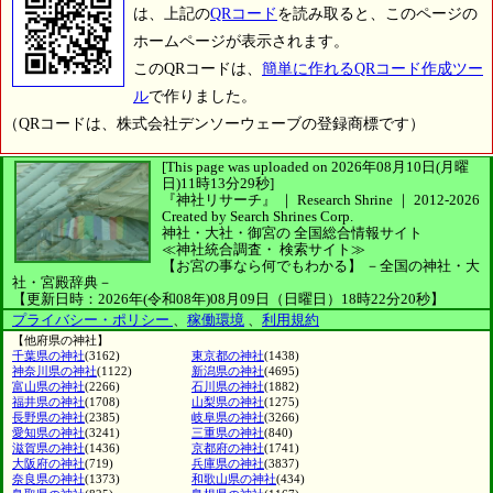
は、上記の
QRコード
を読み取ると、このページの
ホームページが表示されます。
このQRコードは、
簡単に作れるQRコード作成ツー
ル
で作りました。
（QRコードは、株式会社デンソーウェーブの登録商標です）
[This page was uploaded on 2026年08月10日(月曜
日)11時13分29秒]
『神社リサーチ』 ｜ Research Shrine
｜
2012-2026
Created by
Search Shrines Corp.
神社・大社・御宮の
全国総合情報サイト
≪神社統合調査・
検索サイト≫
【お宮の事なら何でもわかる】
－全国の神社・大
社・宮殿辞典－
【更新日時：2026年(令和08年)08月09日（日曜日）18時22分20秒】
プライバシー・ポリシー
、
稼働環境
、
利用規約
【他府県の神社】
千葉県の神社
(3162)
東京都の神社
(1438)
神奈川県の神社
(1122)
新潟県の神社
(4695)
富山県の神社
(2266)
石川県の神社
(1882)
福井県の神社
(1708)
山梨県の神社
(1275)
長野県の神社
(2385)
岐阜県の神社
(3266)
愛知県の神社
(3241)
三重県の神社
(840)
滋賀県の神社
(1436)
京都府の神社
(1741)
大阪府の神社
(719)
兵庫県の神社
(3837)
奈良県の神社
(1373)
和歌山県の神社
(434)