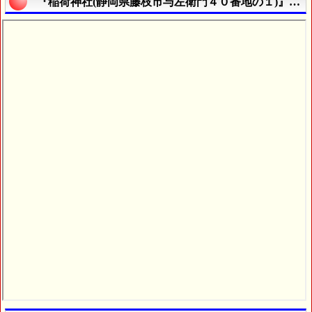
『稲荷神社(静岡県藤枝市与左衛門４０番地の１)』の