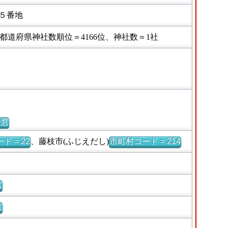
５番地
道府県神社数順位＝4166位、神社数＝1社
別窓
ド = 22
、藤枝市(ふじえだし)
市町村コード = 214
窓
窓