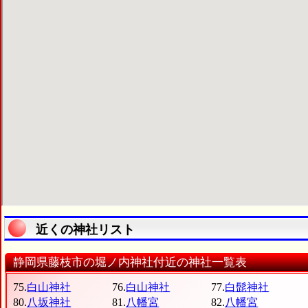
近くの神社リスト
静岡県藤枝市の堀ノ内神社付近の神社一覧表
75.
白山神社
76.
白山神社
77.
白髭神社
80.
八坂神社
81.
八幡宮
82.
八幡宮