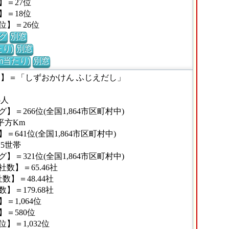
】＝27位
】＝18位
位】＝26位
グ
別窓
り)
別窓
m当たり)
別窓
な】＝「しずおかけん ふじえだし」
5人
＝266位(全国1,864市区町村中)
平方Km
641位(全国1,864市区町村中)
15世帯
＝321位(全国1,864市区町村中)
数】＝65.46社
】＝48.44社
＝179.68社
1,064位
＝580位
＝1,032位