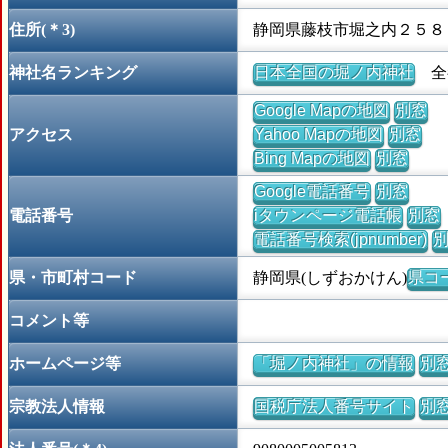
住所(＊3)
静岡県藤枝市堀之内２５８
神社名ランキング
日本全国の堀ノ内神社
全都
Google Mapの地図
別窓
アクセス
Yahoo Mapの地図
別窓
Bing Mapの地図
別窓
Google電話番号
別窓
電話番号
iタウンページ電話帳
別窓
電話番号検索(jpnumber)
県・市町村コード
静岡県(しずおかけん)
県コー
コメント等
ホームページ等
「堀ノ内神社」の情報
別
宗教法人情報
国税庁法人番号サイト
別