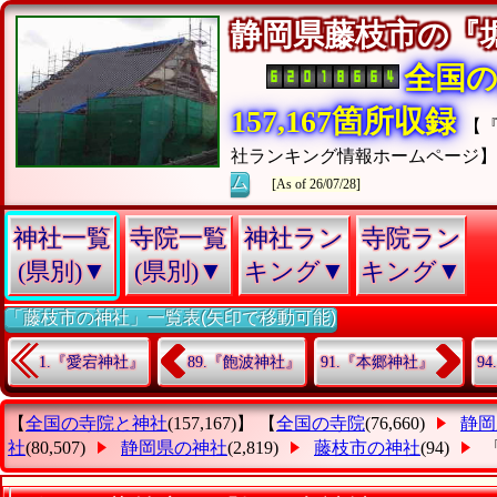
静岡県藤枝市の『
全国
157,167箇所収録
【
社ランキング情報ホームページ
ム
[As of 26/07/28]
神社一覧
寺院一覧
神社ラン
寺院ラン
(県別)▼
(県別)▼
キング▼
キング▼
「藤枝市の神社」一覧表(矢印で移動可能)
1.『愛宕神社』
89.『飽波神社』
91.『本郷神社』
9
【
全国の寺院と神社
(157,167)】 【
全国の寺院
(76,660)
静岡
社
(80,507)
静岡県の神社
(2,819)
藤枝市の神社
(94)