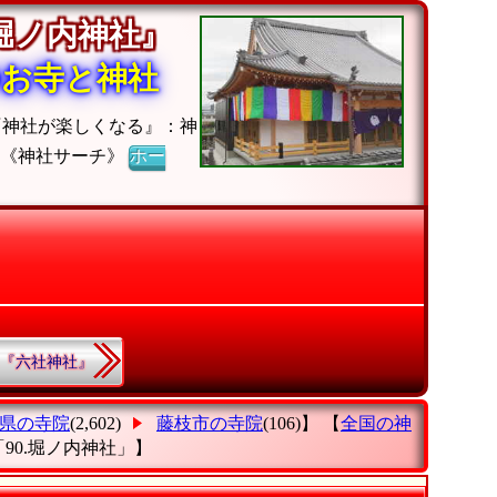
堀ノ内神社』
のお寺と神社
『神社が楽しくなる』：神
】《神社サーチ》
ホー
4.『六社神社』
県の寺院
(2,602)
藤枝市の寺院
(106)】 【
全国の神
「90.堀ノ内神社」
】