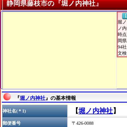
静岡県藤枝市の『堀ノ内神社』
【
堀ノ
ノ内
時点
岡県
94
文検
『
堀ノ内神社
』の基本情報
【
堀ノ内神社
】
神社名(＊1)
郵便番号
〒426-0088