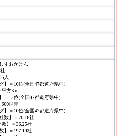
しずおかけん」
9社
05人
】＝10位(全国47都道府県中)
42平方Km
＝13位(全国47都道府県中)
,600世帯
】＝10位(全国47都道府県中)
数】＝76.18社
】＝36.25社
＝197.19社