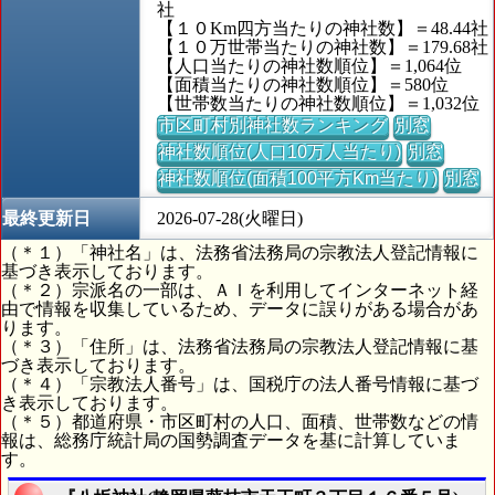
社
【１０Km四方当たりの神社数】＝48.44社
【１０万世帯当たりの神社数】＝179.68社
【人口当たりの神社数順位】＝1,064位
【面積当たりの神社数順位】＝580位
【世帯数当たりの神社数順位】＝1,032位
市区町村別神社数ランキング
別窓
神社数順位(人口10万人当たり)
別窓
神社数順位(面積100平方Km当たり)
別窓
最終更新日
2026-07-28(火曜日)
（＊１）「神社名」は、法務省法務局の宗教法人登記情報に
基づき表示しております。
（＊２）宗派名の一部は、ＡＩを利用してインターネット経
由で情報を収集しているため、データに誤りがある場合があ
ります。
（＊３）「住所」は、法務省法務局の宗教法人登記情報に基
づき表示しております。
（＊４）「宗教法人番号」は、国税庁の法人番号情報に基づ
き表示しております。
（＊５）都道府県・市区町村の人口、面積、世帯数などの情
報は、総務庁統計局の国勢調査データを基に計算していま
す。