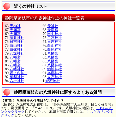
近くの神社リスト
静岡県藤枝市の八坂神社付近の神社一覧表
65.
天神社
66.
天神社
67.
天満宮
68.
天満宮
69.
天満宮
70.
田中神社
71.
藤井神社
72.
二宮神社
73.
日吉神社
74.
日吉神社
75.
白山神社
76.
白山神社
77.
白髭神社
78.
白髭神社
79.
八坂神社
81.
八幡宮
82.
八幡宮
83.
八幡宮
84.
八幡宮
85.
八幡宮
86.
八幡宮
87.
八幡神社
88.
八幡神社
89.
飽波神社
90.
堀ノ内神...
91.
本郷神社
92.
葉梨神社
93.
立石神社
94.
六社神社
1.
愛宕神社
静岡県藤枝市の八坂神社に関するよくある質問
【質問1】八坂神社の住所はどこですか？
【回答1】八坂神社の所在地は、「静岡県藤枝市天王町３丁目１６番５号」
です。郵便番号は、「〒426-0019」です。八坂神社の地図は、
こちらのリ
ンクをクリック
してください。 地図を別窓で開くには、
こちらのリンクを
クリック
してください。