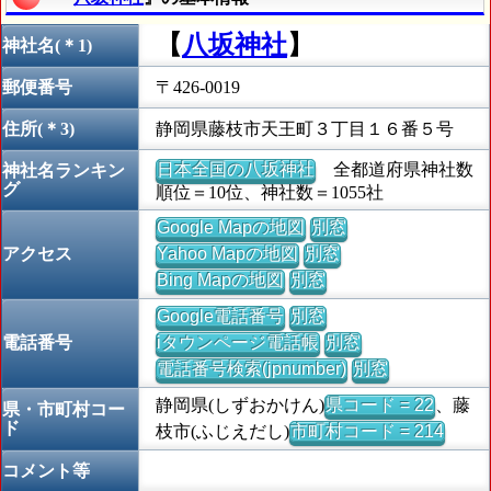
【
八坂神社
】
神社名(＊1)
郵便番号
〒426-0019
住所(＊3)
静岡県藤枝市天王町３丁目１６番５号
日本全国の八坂神社
全都道府県神社数
神社名ランキン
グ
順位＝10位、神社数＝1055社
Google Mapの地図
別窓
アクセス
Yahoo Mapの地図
別窓
Bing Mapの地図
別窓
Google電話番号
別窓
電話番号
iタウンページ電話帳
別窓
電話番号検索(jpnumber)
別窓
静岡県(しずおかけん)
県コード = 22
、藤
県・市町村コー
ド
枝市(ふじえだし)
市町村コード = 214
コメント等