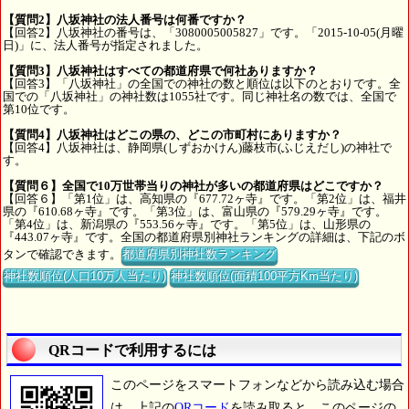
【質問2】八坂神社の法人番号は何番ですか？
【回答2】八坂神社の番号は、「3080005005827」です。「2015-10-05(月曜
日)」に、法人番号が指定されました。
【質問3】八坂神社はすべての都道府県で何社ありますか？
【回答3】「八坂神社」の全国での神社の数と順位は以下のとおりです。全
国での「八坂神社」の神社数は1055社です。同じ神社名の数では、全国で
第10位です。
【質問4】八坂神社はどこの県の、どこの市町村にありますか？
【回答4】八坂神社は、静岡県(しずおかけん)藤枝市(ふじえだし)の神社で
す。
【質問６】全国で10万世帯当りの神社が多いの都道府県はどこですか？
【回答６】「第1位」は、高知県の『677.72ヶ寺』です。「第2位」は、福井
県の『610.68ヶ寺』です。「第3位」は、富山県の『579.29ヶ寺』です。
「第4位」は、新潟県の『553.56ヶ寺』です。「第5位」は、山形県の
『443.07ヶ寺』です。全国の都道府県別神社ランキングの詳細は、下記のボ
タンで確認できます。
都道府県別神社数ランキング
神社数順位(人口10万人当たり)
神社数順位(面積100平方Km当たり)
QRコードで利用するには
このページをスマートフォンなどから読み込む場合
は、上記の
QRコード
を読み取ると、このページの