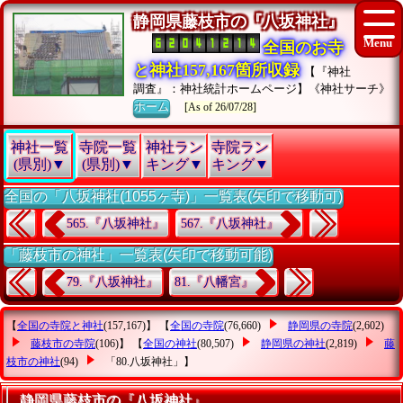
静岡県藤枝市の『八坂神社』
全国のお寺
と神社157,167箇所収録
【『神社
調査』：神社統計ホームページ】《神社サーチ》
ホーム
[As of 26/07/28]
神社一覧
寺院一覧
神社ラン
寺院ラン
(県別)▼
(県別)▼
キング▼
キング▼
全国の「八坂神社(1055ヶ寺)」一覧表(矢印で移動可)
565.『八坂神社』
567.『八坂神社』
「藤枝市の神社」一覧表(矢印で移動可能)
79.『八坂神社』
81.『八幡宮』
【
全国の寺院と神社
(157,167)】 【
全国の寺院
(76,660)
静岡県の寺院
(2,602)
藤枝市の寺院
(106)】 【
全国の神社
(80,507)
静岡県の神社
(2,819)
藤
枝市の神社
(94)
「80.八坂神社」
】
静岡県藤枝市の『八坂神社』