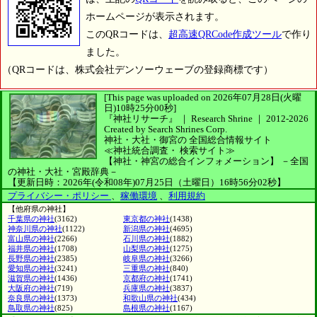
ホームページが表示されます。
このQRコードは、
超高速QRCode作成ツール
で作り
ました。
（QRコードは、株式会社デンソーウェーブの登録商標です）
[This page was uploaded on 2026年07月28日(火曜
日)10時25分00秒]
『神社リサーチ』 ｜ Research Shrine
｜
2012-2026
Created by
Search Shrines Corp.
神社・大社・御宮の
全国総合情報サイト
≪神社統合調査・
検索サイト≫
【神社・神宮の総合インフォメーション】
－全国
の神社・大社・宮殿辞典－
【更新日時：2026年(令和08年)07月25日（土曜日）16時56分02秒】
プライバシー・ポリシー
、
稼働環境
、
利用規約
【他府県の神社】
千葉県の神社
(3162)
東京都の神社
(1438)
神奈川県の神社
(1122)
新潟県の神社
(4695)
富山県の神社
(2266)
石川県の神社
(1882)
福井県の神社
(1708)
山梨県の神社
(1275)
長野県の神社
(2385)
岐阜県の神社
(3266)
愛知県の神社
(3241)
三重県の神社
(840)
滋賀県の神社
(1436)
京都府の神社
(1741)
大阪府の神社
(719)
兵庫県の神社
(3837)
奈良県の神社
(1373)
和歌山県の神社
(434)
鳥取県の神社
(825)
島根県の神社
(1167)