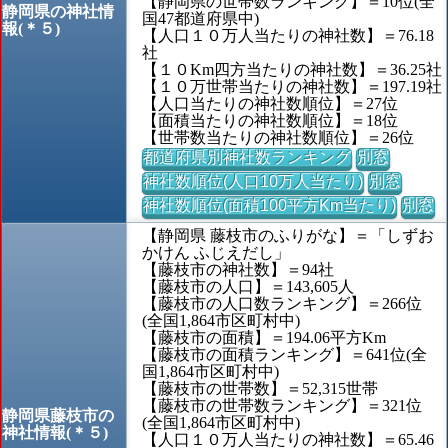
【静岡県の世帯数ランキング】＝10位(全
静岡県の神社情
国47都道府県中)
報(＊５)
【人口１０万人当たりの神社数】＝76.18
社
【１０Km四方当たりの神社数】＝36.25社
【１０万世帯当たりの神社数】＝197.19社
【人口当たりの神社数順位】＝27位
【面積当たりの神社数順位】＝18位
【世帯数当たりの神社数順位】＝26位
都道府県別神社数ランキング
別窓
神社数順位(人口10万人当たり)
別窓
神社数順位(面積100平方Km当たり)
別窓
【静岡県 藤枝市のふりがな】＝「しずお
かけん ふじえだし」
【藤枝市の神社数】＝94社
【藤枝市の人口】＝143,605人
【藤枝市の人口数ランキング】＝266位
(全国1,864市区町村中)
【藤枝市の面積】＝194.06平方Km
【藤枝市の面積ランキング】＝641位(全
国1,864市区町村中)
【藤枝市の世帯数】＝52,315世帯
【藤枝市の世帯数ランキング】＝321位
静岡県藤枝市の
(全国1,864市区町村中)
神社情報(＊５)
【人口１０万人当たりの神社数】＝65.46