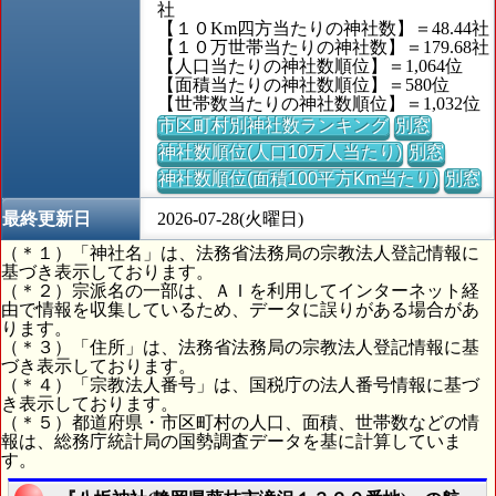
社
【１０Km四方当たりの神社数】＝48.44社
【１０万世帯当たりの神社数】＝179.68社
【人口当たりの神社数順位】＝1,064位
【面積当たりの神社数順位】＝580位
【世帯数当たりの神社数順位】＝1,032位
市区町村別神社数ランキング
別窓
神社数順位(人口10万人当たり)
別窓
神社数順位(面積100平方Km当たり)
別窓
最終更新日
2026-07-28(火曜日)
（＊１）「神社名」は、法務省法務局の宗教法人登記情報に
基づき表示しております。
（＊２）宗派名の一部は、ＡＩを利用してインターネット経
由で情報を収集しているため、データに誤りがある場合があ
ります。
（＊３）「住所」は、法務省法務局の宗教法人登記情報に基
づき表示しております。
（＊４）「宗教法人番号」は、国税庁の法人番号情報に基づ
き表示しております。
（＊５）都道府県・市区町村の人口、面積、世帯数などの情
報は、総務庁統計局の国勢調査データを基に計算していま
す。