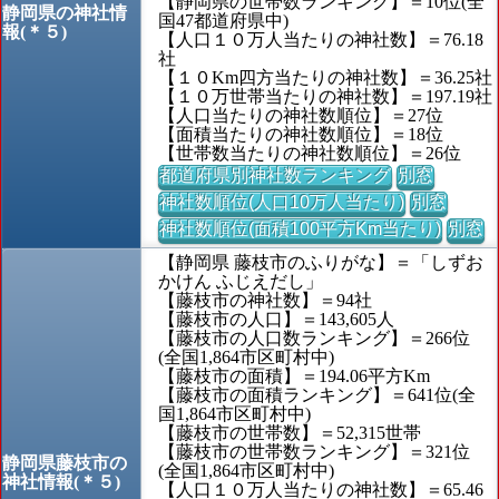
【静岡県の世帯数ランキング】＝10位(全
静岡県の神社情
国47都道府県中)
報(＊５)
【人口１０万人当たりの神社数】＝76.18
社
【１０Km四方当たりの神社数】＝36.25社
【１０万世帯当たりの神社数】＝197.19社
【人口当たりの神社数順位】＝27位
【面積当たりの神社数順位】＝18位
【世帯数当たりの神社数順位】＝26位
都道府県別神社数ランキング
別窓
神社数順位(人口10万人当たり)
別窓
神社数順位(面積100平方Km当たり)
別窓
【静岡県 藤枝市のふりがな】＝「しずお
かけん ふじえだし」
【藤枝市の神社数】＝94社
【藤枝市の人口】＝143,605人
【藤枝市の人口数ランキング】＝266位
(全国1,864市区町村中)
【藤枝市の面積】＝194.06平方Km
【藤枝市の面積ランキング】＝641位(全
国1,864市区町村中)
【藤枝市の世帯数】＝52,315世帯
【藤枝市の世帯数ランキング】＝321位
静岡県藤枝市の
(全国1,864市区町村中)
神社情報(＊５)
【人口１０万人当たりの神社数】＝65.46