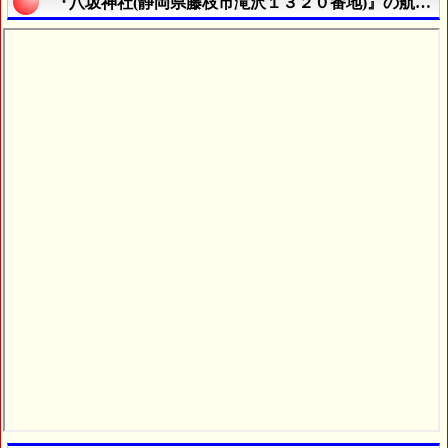
『八坂神社(静岡県藤枝市滝沢１３２０番地)』の航空写