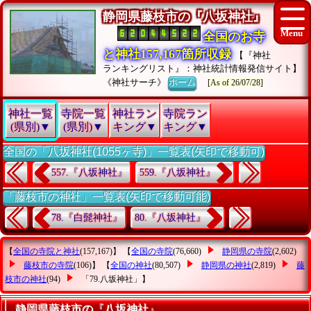
静岡県藤枝市の『八坂神社』
全国のお寺
と神社157,167箇所収録
【『神社
ランキングリスト』：神社統計情報発信サイト】
《神社サーチ》
ホーム
[As of 26/07/28]
神社一覧
寺院一覧
神社ラン
寺院ラン
(県別)▼
(県別)▼
キング▼
キング▼
全国の「八坂神社(1055ヶ寺)」一覧表(矢印で移動可)
557.『八坂神社』
559.『八坂神社』
「藤枝市の神社」一覧表(矢印で移動可能)
78.『白髭神社』
80.『八坂神社』
【
全国の寺院と神社
(157,167)】 【
全国の寺院
(76,660)
静岡県の寺院
(2,602)
藤枝市の寺院
(106)】 【
全国の神社
(80,507)
静岡県の神社
(2,819)
藤
枝市の神社
(94)
「79.八坂神社」
】
静岡県藤枝市の『八坂神社』