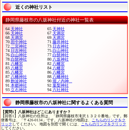
近くの神社リスト
静岡県藤枝市の八坂神社付近の神社一覧表
64.
天神社
65.
天神社
66.
天神社
67.
天満宮
68.
天満宮
69.
天満宮
70.
田中神社
71.
藤井神社
72.
二宮神社
73.
日吉神社
74.
日吉神社
75.
白山神社
76.
白山神社
77.
白髭神社
78.
白髭神社
80.
八坂神社
81.
八幡宮
82.
八幡宮
83.
八幡宮
84.
八幡宮
85.
八幡宮
86.
八幡宮
87.
八幡神社
88.
八幡神社
89.
飽波神社
90.
堀ノ内神...
91.
本郷神社
92.
葉梨神社
93.
立石神社
94.
六社神社
静岡県藤枝市の八坂神社に関するよくある質問
【質問1】八坂神社はどこにありますか？
【回答1】八坂神社の住所は、「静岡県藤枝市滝沢１３２０番地」です。郵
便番号は、「〒426-0134」です。八坂神社の地図は、
こちらのリンクをク
リック
してください。 地図を別窓で開くには、
こちらのリンクをクリック
してください。