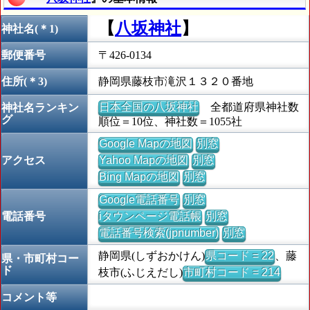
【
八坂神社
】
神社名(＊1)
郵便番号
〒426-0134
住所(＊3)
静岡県藤枝市滝沢１３２０番地
日本全国の八坂神社
全都道府県神社数
神社名ランキン
グ
順位＝10位、神社数＝1055社
Google Mapの地図
別窓
アクセス
Yahoo Mapの地図
別窓
Bing Mapの地図
別窓
Google電話番号
別窓
電話番号
iタウンページ電話帳
別窓
電話番号検索(jpnumber)
別窓
静岡県(しずおかけん)
県コード = 22
、藤
県・市町村コー
ド
枝市(ふじえだし)
市町村コード = 214
コメント等