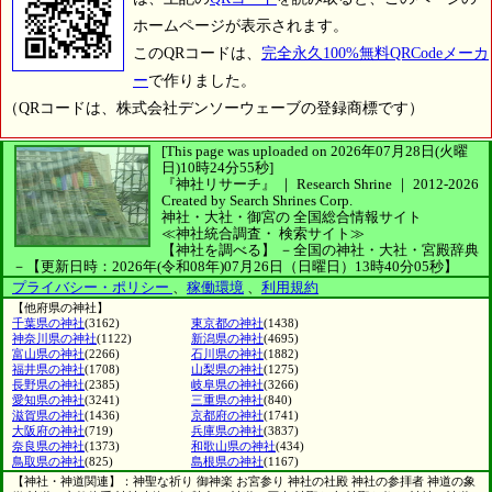
ホームページが表示されます。
このQRコードは、
完全永久100%無料QRCodeメーカ
ー
で作りました。
（QRコードは、株式会社デンソーウェーブの登録商標です）
[This page was uploaded on 2026年07月28日(火曜
日)10時24分55秒]
『神社リサーチ』 ｜ Research Shrine
｜
2012-2026
Created by
Search Shrines Corp.
神社・大社・御宮の
全国総合情報サイト
≪神社統合調査・
検索サイト≫
【神社を調べる】
－全国の神社・大社・宮殿辞典
－
【更新日時：2026年(令和08年)07月26日（日曜日）13時40分05秒】
プライバシー・ポリシー
、
稼働環境
、
利用規約
【他府県の神社】
千葉県の神社
(3162)
東京都の神社
(1438)
神奈川県の神社
(1122)
新潟県の神社
(4695)
富山県の神社
(2266)
石川県の神社
(1882)
福井県の神社
(1708)
山梨県の神社
(1275)
長野県の神社
(2385)
岐阜県の神社
(3266)
愛知県の神社
(3241)
三重県の神社
(840)
滋賀県の神社
(1436)
京都府の神社
(1741)
大阪府の神社
(719)
兵庫県の神社
(3837)
奈良県の神社
(1373)
和歌山県の神社
(434)
鳥取県の神社
(825)
島根県の神社
(1167)
【神社・神道関連】：神聖な祈り 御神楽 お宮参り 神社の社殿 神社の参拝者 神道の象