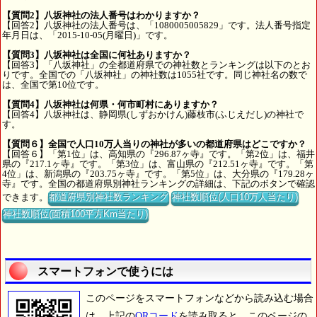
【質問2】八坂神社の法人番号はわかりますか？
【回答2】八坂神社の法人番号は、「1080005005829」です。法人番号指定
年月日は、「2015-10-05(月曜日)」です。
【質問3】八坂神社は全国に何社ありますか？
【回答3】「八坂神社」の全都道府県での神社数とランキングは以下のとお
りです。全国での「八坂神社」の神社数は1055社です。同じ神社名の数で
は、全国で第10位です。
【質問4】八坂神社は何県・何市町村にありますか？
【回答4】八坂神社は、静岡県(しずおかけん)藤枝市(ふじえだし)の神社で
す。
【質問６】全国で人口10万人当りの神社が多いの都道府県はどこですか？
【回答６】「第1位」は、高知県の『296.87ヶ寺』です。「第2位」は、福井
県の『217.1ヶ寺』です。「第3位」は、富山県の『212.51ヶ寺』です。「第
4位」は、新潟県の『203.75ヶ寺』です。「第5位」は、大分県の『179.28ヶ
寺』です。全国の都道府県別神社ランキングの詳細は、下記のボタンで確認
できます。
都道府県別神社数ランキング
神社数順位(人口10万人当たり)
神社数順位(面積100平方Km当たり)
スマートフォンで使うには
このページをスマートフォンなどから読み込む場合
は、上記の
QRコード
を読み取ると、このページの