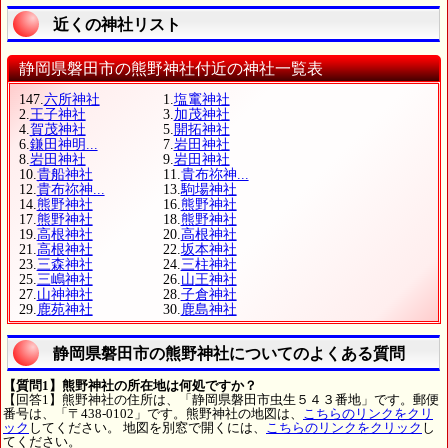
近くの神社リスト
静岡県磐田市の熊野神社付近の神社一覧表
147.
六所神社
1.
塩竃神社
2.
王子神社
3.
加茂神社
4.
賀茂神社
5.
開拓神社
6.
鎌田神明...
7.
岩田神社
8.
岩田神社
9.
岩田神社
10.
貴船神社
11.
貴布祢神...
12.
貴布祢神...
13.
駒場神社
14.
熊野神社
16.
熊野神社
17.
熊野神社
18.
熊野神社
19.
高根神社
20.
高根神社
21.
高根神社
22.
坂本神社
23.
三森神社
24.
三柱神社
25.
三嶋神社
26.
山王神社
27.
山神神社
28.
子倉神社
29.
鹿苑神社
30.
鹿島神社
静岡県磐田市の熊野神社についてのよくある質問
【質問1】熊野神社の所在地は何処ですか？
【回答1】熊野神社の住所は、「静岡県磐田市虫生５４３番地」です。郵便
番号は、「〒438-0102」です。熊野神社の地図は、
こちらのリンクをクリ
ック
してください。 地図を別窓で開くには、
こちらのリンクをクリック
し
てください。