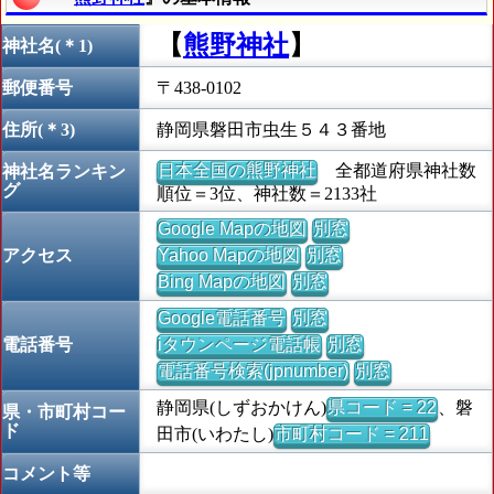
【
熊野神社
】
神社名(＊1)
郵便番号
〒438-0102
住所(＊3)
静岡県磐田市虫生５４３番地
日本全国の熊野神社
全都道府県神社数
神社名ランキン
グ
順位＝3位、神社数＝2133社
Google Mapの地図
別窓
アクセス
Yahoo Mapの地図
別窓
Bing Mapの地図
別窓
Google電話番号
別窓
電話番号
iタウンページ電話帳
別窓
電話番号検索(jpnumber)
別窓
静岡県(しずおかけん)
県コード = 22
、磐
県・市町村コー
ド
田市(いわたし)
市町村コード = 211
コメント等