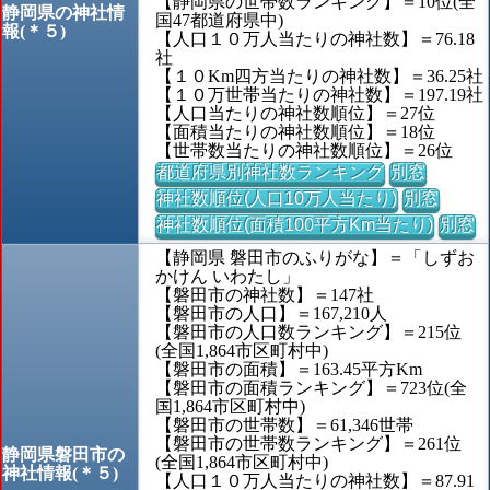
【静岡県の世帯数ランキング】＝10位(全
静岡県の神社情
国47都道府県中)
報(＊５)
【人口１０万人当たりの神社数】＝76.18
社
【１０Km四方当たりの神社数】＝36.25社
【１０万世帯当たりの神社数】＝197.19社
【人口当たりの神社数順位】＝27位
【面積当たりの神社数順位】＝18位
【世帯数当たりの神社数順位】＝26位
都道府県別神社数ランキング
別窓
神社数順位(人口10万人当たり)
別窓
神社数順位(面積100平方Km当たり)
別窓
【静岡県 磐田市のふりがな】＝「しずお
かけん いわたし」
【磐田市の神社数】＝147社
【磐田市の人口】＝167,210人
【磐田市の人口数ランキング】＝215位
(全国1,864市区町村中)
【磐田市の面積】＝163.45平方Km
【磐田市の面積ランキング】＝723位(全
国1,864市区町村中)
【磐田市の世帯数】＝61,346世帯
【磐田市の世帯数ランキング】＝261位
静岡県磐田市の
(全国1,864市区町村中)
神社情報(＊５)
【人口１０万人当たりの神社数】＝87.91