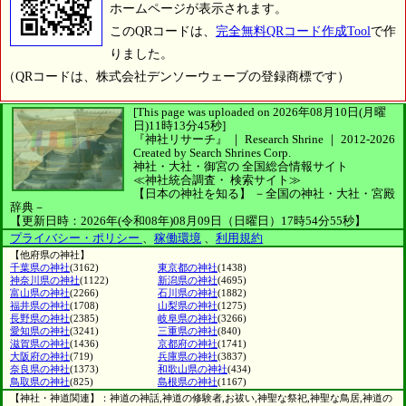
ホームページが表示されます。
このQRコードは、
完全無料QRコード作成Tool
で作
りました。
（QRコードは、株式会社デンソーウェーブの登録商標です）
[This page was uploaded on 2026年08月10日(月曜
日)11時13分45秒]
『神社リサーチ』 ｜ Research Shrine
｜
2012-2026
Created by
Search Shrines Corp.
神社・大社・御宮の
全国総合情報サイト
≪神社統合調査・
検索サイト≫
【日本の神社を知る】
－全国の神社・大社・宮殿
辞典－
【更新日時：2026年(令和08年)08月09日（日曜日）17時54分55秒】
プライバシー・ポリシー
、
稼働環境
、
利用規約
【他府県の神社】
千葉県の神社
(3162)
東京都の神社
(1438)
神奈川県の神社
(1122)
新潟県の神社
(4695)
富山県の神社
(2266)
石川県の神社
(1882)
福井県の神社
(1708)
山梨県の神社
(1275)
長野県の神社
(2385)
岐阜県の神社
(3266)
愛知県の神社
(3241)
三重県の神社
(840)
滋賀県の神社
(1436)
京都府の神社
(1741)
大阪府の神社
(719)
兵庫県の神社
(3837)
奈良県の神社
(1373)
和歌山県の神社
(434)
鳥取県の神社
(825)
島根県の神社
(1167)
【神社・神道関連】：神道の神話,神道の修験者,お祓い,神聖な祭祀,神聖な鳥居,神道の