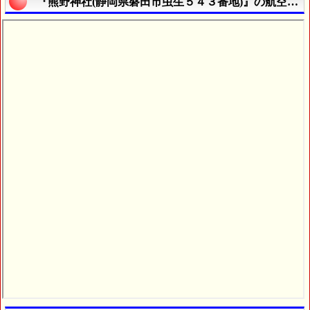
『熊野神社(静岡県磐田市虫生５４３番地)』の航空写真