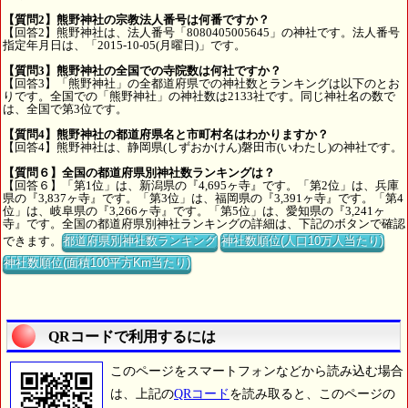
【質問2】熊野神社の宗教法人番号は何番ですか？
【回答2】熊野神社は、法人番号「8080405005645」の神社です。法人番号
指定年月日は、「2015-10-05(月曜日)」です。
【質問3】熊野神社の全国での寺院数は何社ですか？
【回答3】「熊野神社」の全都道府県での神社数とランキングは以下のとお
りです。全国での「熊野神社」の神社数は2133社です。同じ神社名の数で
は、全国で第3位です。
【質問4】熊野神社の都道府県名と市町村名はわかりますか？
【回答4】熊野神社は、静岡県(しずおかけん)磐田市(いわたし)の神社です。
【質問６】全国の都道府県別神社数ランキングは？
【回答６】「第1位」は、新潟県の『4,695ヶ寺』です。「第2位」は、兵庫
県の『3,837ヶ寺』です。「第3位」は、福岡県の『3,391ヶ寺』です。「第4
位」は、岐阜県の『3,266ヶ寺』です。「第5位」は、愛知県の『3,241ヶ
寺』です。全国の都道府県別神社ランキングの詳細は、下記のボタンで確認
できます。
都道府県別神社数ランキング
神社数順位(人口10万人当たり)
神社数順位(面積100平方Km当たり)
QRコードで利用するには
このページをスマートフォンなどから読み込む場合
は、上記の
QRコード
を読み取ると、このページの