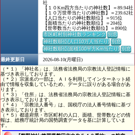
社
【１０Km四方当たりの神社数】＝89.94社
【１０万世帯当たりの神社数】＝239.62社
【人口当たりの神社数順位】＝915位
【面積当たりの神社数順位】＝204位
【世帯数当たりの神社数順位】＝890位
市区町村別神社数ランキング
別窓
神社数順位(人口10万人当たり)
別窓
神社数順位(面積100平方Km当たり)
別窓
最終更新日
2026-08-10(月曜日)
（＊１）「神社名」は、法務省法務局の宗教法人登記情報に
基づき表示しております。
（＊２）宗派名の一部は、ＡＩを利用してインターネット経
由で情報を収集しているため、データに誤りがある場合があ
ります。
（＊３）「住所」は、法務省法務局の宗教法人登記情報に基
づき表示しております。
（＊４）「宗教法人番号」は、国税庁の法人番号情報に基づ
き表示しております。
（＊５）都道府県・市区町村の人口、面積、世帯数などの情
報は、総務庁統計局の国勢調査データを基に計算していま
す。