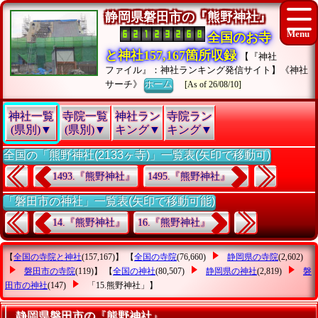
静岡県磐田市の『熊野神社』
全国のお寺
と神社157,167箇所収録
【『神社
ファイル』：神社ランキング発信サイト】《神社
サーチ》
ホーム
[As of 26/08/10]
神社一覧
寺院一覧
神社ラン
寺院ラン
(県別)▼
(県別)▼
キング▼
キング▼
全国の「熊野神社(2133ヶ寺)」一覧表(矢印で移動可)
1493.『熊野神社』
1495.『熊野神社』
「磐田市の神社」一覧表(矢印で移動可能)
14.『熊野神社』
16.『熊野神社』
【
全国の寺院と神社
(157,167)】 【
全国の寺院
(76,660)
静岡県の寺院
(2,602)
磐田市の寺院
(119)】 【
全国の神社
(80,507)
静岡県の神社
(2,819)
磐
田市の神社
(147)
「15.熊野神社」
】
静岡県磐田市の『熊野神社』