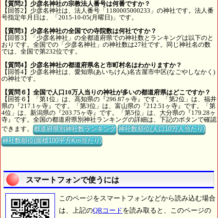
【質問2】少彦名神社の宗教法人番号は何番ですか？
【回答2】少彦名神社は、法人番号「1180005000233」の神社です。法人番
号指定年月日は、「2015-10-05(月曜日)」です。
【質問3】少彦名神社の全国での寺院数は何社ですか？
【回答3】「少彦名神社」の全都道府県での神社数とランキングは以下のと
おりです。全国での「少彦名神社」の神社数は27社です。同じ神社名の数
では、全国で第232位です。
【質問4】少彦名神社の都道府県名と市町村名はわかりますか？
【回答4】少彦名神社は、愛知県(あいちけん)名古屋市中区(なごやしなかく)
の神社です。
【質問６】全国で人口10万人当りの神社が多いの都道府県はどこですか？
【回答６】「第1位」は、高知県の『296.87ヶ寺』です。「第2位」は、福井
県の『217.1ヶ寺』です。「第3位」は、富山県の『212.51ヶ寺』です。「第
4位」は、新潟県の『203.75ヶ寺』です。「第5位」は、大分県の『179.28ヶ
寺』です。全国の都道府県別神社ランキングの詳細は、下記のボタンで確認
できます。
都道府県別神社数ランキング
神社数順位(人口10万人当たり)
神社数順位(面積100平方Km当たり)
スマートフォンで使うには
このページをスマートフォンなどから読み込む場合
は、上記の
QRコード
を読み取ると、このページの