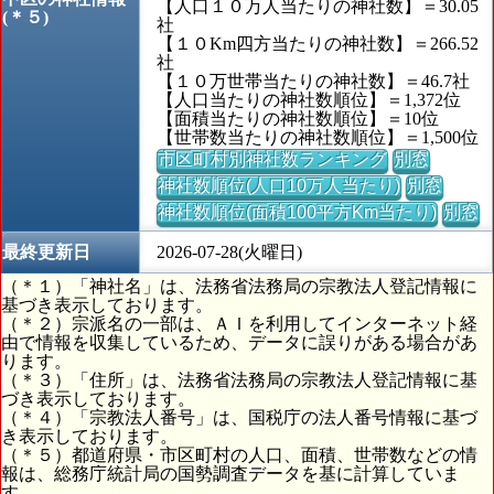
【人口１０万人当たりの神社数】＝30.05
(＊５)
社
【１０Km四方当たりの神社数】＝266.52
社
【１０万世帯当たりの神社数】＝46.7社
【人口当たりの神社数順位】＝1,372位
【面積当たりの神社数順位】＝10位
【世帯数当たりの神社数順位】＝1,500位
市区町村別神社数ランキング
別窓
神社数順位(人口10万人当たり)
別窓
神社数順位(面積100平方Km当たり)
別窓
最終更新日
2026-07-28(火曜日)
（＊１）「神社名」は、法務省法務局の宗教法人登記情報に
基づき表示しております。
（＊２）宗派名の一部は、ＡＩを利用してインターネット経
由で情報を収集しているため、データに誤りがある場合があ
ります。
（＊３）「住所」は、法務省法務局の宗教法人登記情報に基
づき表示しております。
（＊４）「宗教法人番号」は、国税庁の法人番号情報に基づ
き表示しております。
（＊５）都道府県・市区町村の人口、面積、世帯数などの情
報は、総務庁統計局の国勢調査データを基に計算していま
す。