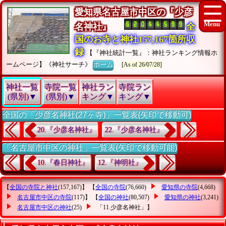
愛知県名古屋市中区の『少彦
名神社』
全
国のお寺と神社157,167箇所収
録
【『神社統計一覧』：神社ランキング情報ホ
ームページ】《神社サーチ》
ホーム
[As of 26/07/28]
神社一覧
寺院一覧
神社ラン
寺院ラン
(県別)▼
(県別)▼
キング▼
キング▼
全国の「少彦名神社(27ヶ寺)」一覧表(矢印で移動可)
20.『少彦名神社』
22.『少彦名神社』
「名古屋市中区の神社」一覧表(矢印で移動可能)
10.『春日神社』
12.『神明社』
【
全国の寺院と神社
(157,167)】 【
全国の寺院
(76,660)
愛知県の寺院
(4,668)
名古屋市中区の寺院
(117)】 【
全国の神社
(80,507)
愛知県の神社
(3,241)
名古屋市中区の神社
(25)
「11.少彦名神社」
】