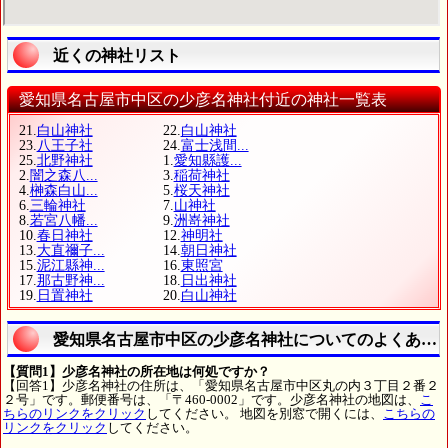
近くの神社リスト
愛知県名古屋市中区の少彦名神社付近の神社一覧表
21.
白山神社
22.
白山神社
23.
八王子社
24.
富士浅間...
25.
北野神社
1.
愛知縣護...
2.
闇之森八...
3.
稲荷神社
4.
榊森白山...
5.
桜天神社
6.
三輪神社
7.
山神社
8.
若宮八幡...
9.
洲嵜神社
10.
春日神社
12.
神明社
13.
大直禰子...
14.
朝日神社
15.
泥江縣神...
16.
東照宮
17.
那古野神...
18.
日出神社
19.
日置神社
20.
白山神社
愛知県名古屋市中区の少彦名神社についてのよくある
【質問1】少彦名神社の所在地は何処ですか？
【回答1】少彦名神社の住所は、「愛知県名古屋市中区丸の内３丁目２番２
２号」です。郵便番号は、「〒460-0002」です。少彦名神社の地図は、
こ
ちらのリンクをクリック
してください。 地図を別窓で開くには、
こちらの
リンクをクリック
してください。