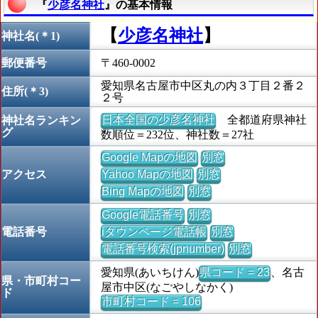
『
少彦名神社
』の基本情報
【
少彦名神社
】
神社名(＊1)
郵便番号
〒460-0002
愛知県名古屋市中区丸の内３丁目２番２
住所(＊3)
２号
日本全国の少彦名神社
全都道府県神社
神社名ランキン
グ
数順位＝232位、神社数＝27社
Google Mapの地図
別窓
アクセス
Yahoo Mapの地図
別窓
Bing Mapの地図
別窓
Google電話番号
別窓
電話番号
iタウンページ電話帳
別窓
電話番号検索(jpnumber)
別窓
愛知県(あいちけん)
県コード = 23
、名古
県・市町村コー
屋市中区(なごやしなかく)
ド
市町村コード = 106