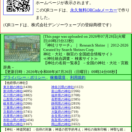
ホームページが表示されます。
このQRコードは、
永久無料QRCodeメーカー
で作り
ました。
（QRコードは、株式会社デンソーウェーブの登録商標です）
[This page was uploaded on 2026年07月28日(火曜
日)10時25分22秒]
『神社リサーチ』 ｜ Research Shrine
｜
2012-2026
Created by
Search Shrines Corp.
神社・大社・御宮の
全国総合情報サイト
≪神社統合調査・
検索サイト≫
【神社の名前一覧表】
－全国の神社・大社・宮殿
辞典－
【更新日時：2026年(令和08年)07月26日（日曜日）09時24分08秒】
プライバシー・ポリシー
、
稼働環境
、
利用規約
【他府県の神社】
東京都の神社
(1438)
神奈川県の神社
(1122)
新潟県の神社
(4695)
富山県の神社
(2266)
石川県の神社
(1882)
福井県の神社
(1708)
山梨県の神社
(1275)
長野県の神社
(2385)
岐阜県の神社
(3266)
静岡県の神社
(2819)
三重県の神社
(840)
滋賀県の神社
(1436)
京都府の神社
(1741)
大阪府の神社
(719)
兵庫県の神社
(3837)
奈良県の神社
(1373)
和歌山県の神社
(434)
鳥取県の神社
(825)
島根県の神社
(1167)
岡山県の神社
(1652)
【神社・神道関連】：信仰の対象；神道の哲学的考え；神社の御朱印帳；神聖な鏡；