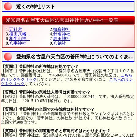
近くの神社リスト
愛知県名古屋市天白区の菅田神社付近の神社一覧表
1.
五社宮
2.
御嶽神社
3.
植田八幡...
4.
針名神社
6.
相生山神...
7.
島田神社
8.
八事神社
9.
八劔社
愛知県名古屋市天白区の菅田神社についてのよくある
【質問1】菅田神社の所在地は何処ですか？
【回答1】菅田神社の住所は、「愛知県名古屋市天白区菅田２丁目１０３番
地」です。郵便番号は、「〒468-0043」です。菅田神社の地図は、
こちら
のリンクをクリック
してください。 地図を別窓で開くには、
こちらのリン
クをクリック
してください。
【質問2】菅田神社の宗教法人番号は何番ですか？
【回答2】菅田神社の法人番号は、「9180005001744」です。法人番号指定
年月日は、「2015-10-05(月曜日)」です。
【質問3】菅田神社の全国での寺院数は何社ですか？
【回答3】「菅田神社」の全都道府県での神社数とランキングは以下のとお
りです。全国での「菅田神社」の神社数は6社です。同じ神社名の数では、
全国で第909位です。
【質問4】菅田神社の都道府県名と市町村名はわかりますか？
【回答4】菅田神社は、愛知県(あいちけん)名古屋市天白区(なごやしてんぱ