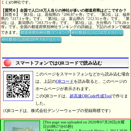
くく)の神社です。
【質問６】全国で人口10万人当りの神社が多いの都道府県はどこですか？
【回答６】「第1位」は、高知県の『296.87ヶ寺』です。「第2位」は、福井
県の『217.1ヶ寺』です。「第3位」は、富山県の『212.51ヶ寺』です。「第
4位」は、新潟県の『203.75ヶ寺』です。「第5位」は、大分県の『179.28ヶ
寺』です。全国の都道府県別神社ランキングの詳細は、下記のボタンで確認
できます。
都道府県別神社数ランキング
神社数順位(人口10万人当たり)
神社数順位(面積100平方Km当たり)
スマートフォンではQRコードで読み込む
このページをスマートフォンなどから読み込む場合
は、上記の
QRコード
を読み取ると、このページの
ホームページが表示されます。
このQRコードは、
超高速QRCode作成Tool
で作りま
した。
（QRコードは、株式会社デンソーウェーブの登録商標です）
[This page was uploaded on 2026年07月28日(火曜
日)10時27分05秒]
『神社リサーチ』 ｜ Research Shrine
｜
2012-2026