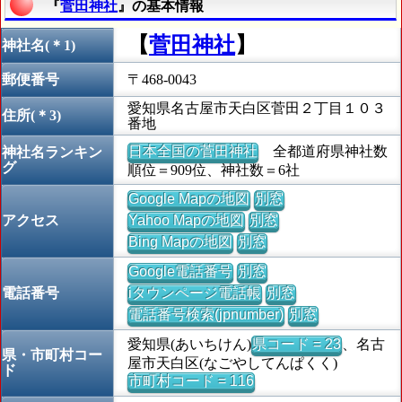
『
菅田神社
』の基本情報
【
菅田神社
】
神社名(＊1)
郵便番号
〒468-0043
愛知県名古屋市天白区菅田２丁目１０３
住所(＊3)
番地
日本全国の菅田神社
全都道府県神社数
神社名ランキン
グ
順位＝909位、神社数＝6社
Google Mapの地図
別窓
アクセス
Yahoo Mapの地図
別窓
Bing Mapの地図
別窓
Google電話番号
別窓
電話番号
iタウンページ電話帳
別窓
電話番号検索(jpnumber)
別窓
愛知県(あいちけん)
県コード = 23
、名古
県・市町村コー
屋市天白区(なごやしてんぱくく)
ド
市町村コード = 116