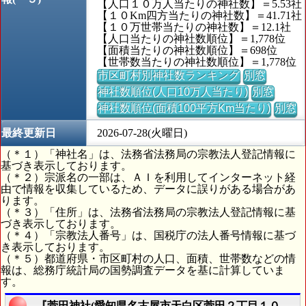
【人口１０万人当たりの神社数】＝5.53社
【１０Km四方当たりの神社数】＝41.71社
【１０万世帯当たりの神社数】＝12.1社
【人口当たりの神社数順位】＝1,778位
【面積当たりの神社数順位】＝698位
【世帯数当たりの神社数順位】＝1,778位
市区町村別神社数ランキング
別窓
神社数順位(人口10万人当たり)
別窓
神社数順位(面積100平方Km当たり)
別窓
最終更新日
2026-07-28(火曜日)
（＊１）「神社名」は、法務省法務局の宗教法人登記情報に
基づき表示しております。
（＊２）宗派名の一部は、ＡＩを利用してインターネット経
由で情報を収集しているため、データに誤りがある場合があ
ります。
（＊３）「住所」は、法務省法務局の宗教法人登記情報に基
づき表示しております。
（＊４）「宗教法人番号」は、国税庁の法人番号情報に基づ
き表示しております。
（＊５）都道府県・市区町村の人口、面積、世帯数などの情
報は、総務庁統計局の国勢調査データを基に計算していま
す。
『菅田神社(愛知県名古屋市天白区菅田２丁目１０３番