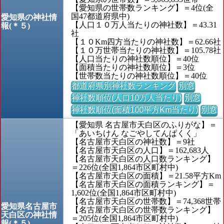
【愛知県の世帯数ランキング】＝4位(全
国47都道府県中)
愛知県の神社情
【人口１０万人当たりの神社数】＝43.31
報(＊５)
社
【１０Km四方当たりの神社数】＝62.66社
【１０万世帯当たりの神社数】＝105.78社
【人口当たりの神社数順位】＝40位
【面積当たりの神社数順位】＝3位
【世帯数当たりの神社数順位】＝40位
都道府県別神社数ランキング
別窓
神社数順位(人口10万人当たり)
別窓
神社数順位(面積100平方Km当たり)
別窓
【愛知県 名古屋市天白区のふりがな】＝
「あいちけん なごやしてんぱくく」
【名古屋市天白区の神社数】＝9社
【名古屋市天白区の人口】＝162,683人
【名古屋市天白区の人口数ランキング】
＝226位(全国1,864市区町村中)
【名古屋市天白区の面積】＝21.58平方Km
【名古屋市天白区の面積ランキング】＝
1,602位(全国1,864市区町村中)
【名古屋市天白区の世帯数】＝74,368世帯
愛知県名古屋市
【名古屋市天白区の世帯数ランキング】
天白区の神社情
＝205位(全国1,864市区町村中)
報(＊５)