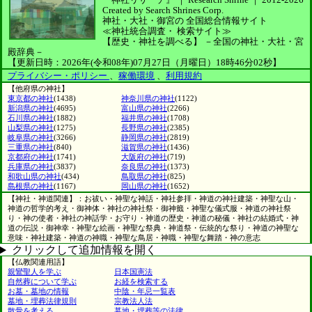
Created by
Search Shrines Corp.
神社・大社・御宮の
全国総合情報サイト
≪神社統合調査・
検索サイト≫
【歴史・神社を調べる】
－全国の神社・大社・宮
殿辞典－
【更新日時：2026年(令和08年)07月27日（月曜日）18時46分02秒】
プライバシー・ポリシー
、
稼働環境
、
利用規約
【他府県の神社】
東京都の神社
(1438)
神奈川県の神社
(1122)
新潟県の神社
(4695)
富山県の神社
(2266)
石川県の神社
(1882)
福井県の神社
(1708)
山梨県の神社
(1275)
長野県の神社
(2385)
岐阜県の神社
(3266)
静岡県の神社
(2819)
三重県の神社
(840)
滋賀県の神社
(1436)
京都府の神社
(1741)
大阪府の神社
(719)
兵庫県の神社
(3837)
奈良県の神社
(1373)
和歌山県の神社
(434)
鳥取県の神社
(825)
島根県の神社
(1167)
岡山県の神社
(1652)
【神社・神道関連】：お祓い・神聖な神話・神社参拝・神道の神社建築・神聖な山・
神道の哲学的考え・御神体・神社の神社祭・御神籤・神聖な儀式服・神道の神社祭
り・神の使者・神社の神話学・お守り・神道の歴史・神道の秘儀・神社の結婚式・神
道の伝説・御神幸・神聖な絵画・神聖な祭典・神道祭・伝統的な祭り・神道の神聖な
意味・神社建築・神道の神職・神聖な鳥居・神職・神聖な舞踏・神の意志
クリックして追加情報を開く
【仏教関連用語】
親鸞聖人を学ぶ
日本国憲法
自然葬について学ぶ
お経を検索する
お墓・墓地の情報
中陰・年忌一覧表
墓地・埋葬法律規則
宗教法人法
散骨を考える
墓地・埋葬等の法律