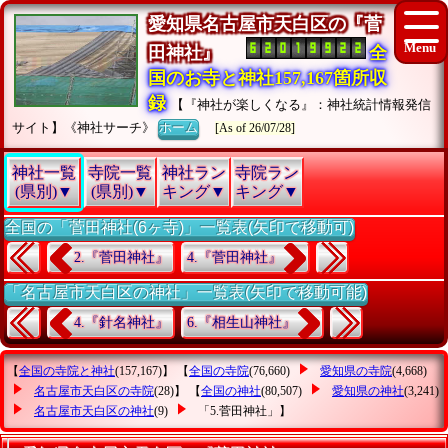
愛知県名古屋市天白区の『菅
田神社』
全
国のお寺と神社157,167箇所収
録
【『神社が楽しくなる』：神社統計情報発信
サイト】《神社サーチ》
ホーム
[As of 26/07/28]
神社一覧
寺院一覧
神社ラン
寺院ラン
(県別)▼
(県別)▼
キング▼
キング▼
全国の「菅田神社(6ヶ寺)」一覧表(矢印で移動可)
2.『菅田神社』
4.『菅田神社』
「名古屋市天白区の神社」一覧表(矢印で移動可能)
4.『針名神社』
6.『相生山神社』
【
全国の寺院と神社
(157,167)】 【
全国の寺院
(76,660)
愛知県の寺院
(4,668)
名古屋市天白区の寺院
(28)】 【
全国の神社
(80,507)
愛知県の神社
(3,241)
名古屋市天白区の神社
(9)
「5.菅田神社」
】