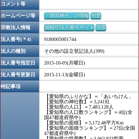
コメント等
「菅田神社」の情報
別窓
ホームページ等
国税庁法人番号サイト
別窓
宗教法人情報
法人番号(＊4)
9180005001744
法人の種別
その他の設立登記法人(399)
法人番号指定日
2015-10-05(月曜日)
法人番号更新日
2015-11-13(金曜日)
特記事項
【愛知県のふりがな】＝「あいちけん」
【愛知県の神社数】＝3,241社
【愛知県の人口】＝7,483,128人
【愛知県の人口数ランキング】＝4位(全
国47都道府県中)
【愛知県の面積】＝5,172.48平方Km
【愛知県の面積ランキング】＝27位(全国
47都道府県中)
【愛知県の世帯数】＝3,063,833世帯