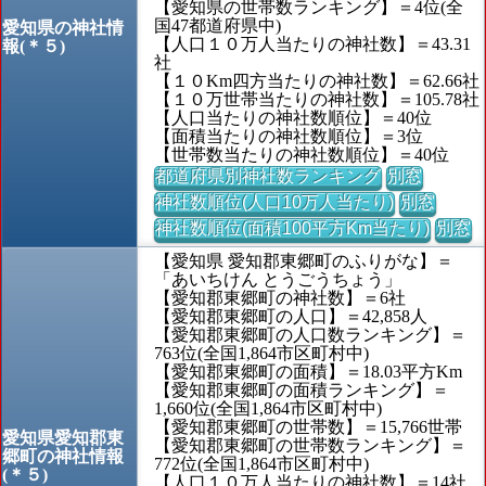
【愛知県の世帯数ランキング】＝4位(全
国47都道府県中)
愛知県の神社情
【人口１０万人当たりの神社数】＝43.31
報(＊５)
社
【１０Km四方当たりの神社数】＝62.66社
【１０万世帯当たりの神社数】＝105.78社
【人口当たりの神社数順位】＝40位
【面積当たりの神社数順位】＝3位
【世帯数当たりの神社数順位】＝40位
都道府県別神社数ランキング
別窓
神社数順位(人口10万人当たり)
別窓
神社数順位(面積100平方Km当たり)
別窓
【愛知県 愛知郡東郷町のふりがな】＝
「あいちけん とうごうちょう」
【愛知郡東郷町の神社数】＝6社
【愛知郡東郷町の人口】＝42,858人
【愛知郡東郷町の人口数ランキング】＝
763位(全国1,864市区町村中)
【愛知郡東郷町の面積】＝18.03平方Km
【愛知郡東郷町の面積ランキング】＝
1,660位(全国1,864市区町村中)
【愛知郡東郷町の世帯数】＝15,766世帯
愛知県愛知郡東
【愛知郡東郷町の世帯数ランキング】＝
郷町の神社情報
772位(全国1,864市区町村中)
(＊５)
【人口１０万人当たりの神社数】＝14社