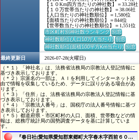
【１０Km四方当たりの神社数】＝33.28社
【１０万世帯当たりの神社数】＝38.06社
【人口当たりの神社数順位】＝1,580位
【面積当たりの神社数順位】＝844位
【世帯数当たりの神社数順位】＝1,551位
市区町村別神社数ランキング
別窓
神社数順位(人口10万人当たり)
別窓
神社数順位(面積100平方Km当たり)
別窓
最終更新日
2026-07-28(火曜日)
（＊１）「神社名」は、法務省法務局の宗教法人登記情報に
基づき表示しております。
（＊２）宗派名の一部は、ＡＩを利用してインターネット経
由で情報を収集しているため、データに誤りがある場合があ
ります。
（＊３）「住所」は、法務省法務局の宗教法人登記情報に基
づき表示しております。
（＊４）「宗教法人番号」は、国税庁の法人番号情報に基づ
き表示しております。
（＊５）都道府県・市区町村の人口、面積、世帯数などの情
報は、総務庁統計局の国勢調査データを基に計算していま
す。
『春日社(愛知県愛知郡東郷町大字春木字西前６０６７