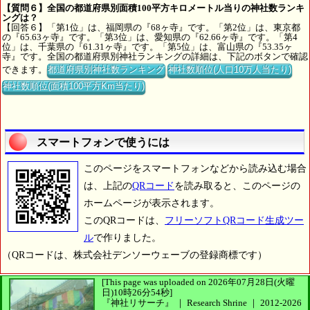
【質問６】全国の都道府県別面積100平方キロメートル当りの神社数ランキ
ングは？
【回答６】「第1位」は、福岡県の『68ヶ寺』です。「第2位」は、東京都
の『65.63ヶ寺』です。「第3位」は、愛知県の『62.66ヶ寺』です。「第4
位」は、千葉県の『61.31ヶ寺』です。「第5位」は、富山県の『53.35ヶ
寺』です。全国の都道府県別神社ランキングの詳細は、下記のボタンで確認
できます。
都道府県別神社数ランキング
神社数順位(人口10万人当たり)
神社数順位(面積100平方Km当たり)
スマートフォンで使うには
このページをスマートフォンなどから読み込む場合
は、上記の
QRコード
を読み取ると、このページの
ホームページが表示されます。
このQRコードは、
フリーソフトQRコード生成ツー
ル
で作りました。
（QRコードは、株式会社デンソーウェーブの登録商標です）
[This page was uploaded on 2026年07月28日(火曜
日)10時26分54秒]
『神社リサーチ』 ｜ Research Shrine
｜
2012-2026