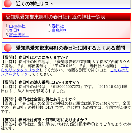
近くの神社リスト
愛知県愛知郡東郷町の春日社付近の神社一覧表
1.
山神神社
3.
春日社
4.
春日社
5.
白鳥神社
6.
富士浅間...
愛知県愛知郡東郷町の春日社に関するよくある質問
【質問1】春日社はどこにありますか？
【回答1】春日社の所在地は、「愛知県愛知郡東郷町大字春木字西前６０６
７番地」です。郵便番号は、「〒470-0162」です。春日社の地図は、
こち
らのリンクをクリック
してください。 地図を別窓で開くには、
こちらのリ
ンクをクリック
してください。
【質問2】春日社の法人番号はわかりますか？
【回答2】春日社の番号は、「6180005007273」です。「2015-10-05(月曜
日)」に、法人番号が指定されました。
【質問3】春日社は全国に何社ありますか？
【回答3】「春日社」の全国での神社の数と順位は以下のとおりです。全国
での「春日社」の神社数は45社です。同じ神社名の数では、全国で第149位
です。
【質問4】春日社は何県・何市町村にありますか？
【回答4】春日社は、愛知県(あいちけん)愛知郡東郷町(とうごうちょう)の神
社です。