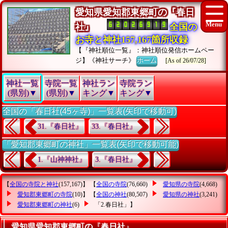
愛知県愛知郡東郷町の『春日
社』
全国の
お寺と神社157,167箇所収録
【『神社順位一覧』：神社順位発信ホームペー
ジ】《神社サーチ》
ホーム
[As of 26/07/28]
神社一覧
寺院一覧
神社ラン
寺院ラン
(県別)▼
(県別)▼
キング▼
キング▼
全国の「春日社(45ヶ寺)」一覧表(矢印で移動可)
31.『春日社』
33.『春日社』
「愛知郡東郷町の神社」一覧表(矢印で移動可能)
1.『山神神社』
3.『春日社』
【
全国の寺院と神社
(157,167)】 【
全国の寺院
(76,660)
愛知県の寺院
(4,668)
愛知郡東郷町の寺院
(10)】 【
全国の神社
(80,507)
愛知県の神社
(3,241)
愛知郡東郷町の神社
(6)
「2.春日社」
】
愛知県愛知郡東郷町の『春日社』