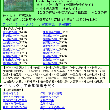
Created by
Search Shrines Corp.
神社・大社・御宮の
全国総合情報サイト
≪神社統合調査・
検索サイト≫
【全国の神社－御宮の高速情報検索】
－全国の神
社・大社・宮殿辞典－
【更新日時：2026年(令和08年)07月27日（月曜日）11時08分41秒】
プライバシー・ポリシー
、
稼働環境
、
利用規約
【他府県の神社】
東京都の神社
(1438)
神奈川県の神社
(1122)
新潟県の神社
(4695)
富山県の神社
(2266)
石川県の神社
(1882)
福井県の神社
(1708)
山梨県の神社
(1275)
長野県の神社
(2385)
岐阜県の神社
(3266)
静岡県の神社
(2819)
三重県の神社
(840)
滋賀県の神社
(1436)
京都府の神社
(1741)
大阪府の神社
(719)
兵庫県の神社
(3837)
奈良県の神社
(1373)
和歌山県の神社
(434)
鳥取県の神社
(825)
島根県の神社
(1167)
岡山県の神社
(1652)
【神社・神道関連】：神社の祭礼・神社の神聖な場所・神社の境内神社・神聖な山・
神道の哲学的考え・神道の教え・お札・神聖な器具・神道の神話・神聖な場所・神聖
な鏡・神道道場・神社の神域・神社参拝・神聖な祭典・神聖な島・神社の社殿・神道
の神聖な場所・神の意志・神道祭・神聖な鳥居・神聖な舞踏・神聖な信念体系・神社
の結婚式・お祓い・御神幸・神道の修験者・神聖な詩・お宮参り・神社の神道教義
クリックして追加情報を開く
【仏教関連用語】
散骨を考える
行年・享年一覧表
行年・享年の計算
親鸞聖人を学ぶ
自然葬について学ぶ
今年の法事
中陰・年忌一覧表
宗教法人法
墓地・埋葬等の法律
年忌・回忌法要計算