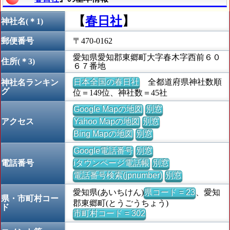
【
春日社
】
神社名(＊1)
郵便番号
〒470-0162
愛知県愛知郡東郷町大字春木字西前６０
住所(＊3)
６７番地
日本全国の春日社
全都道府県神社数順
神社名ランキン
グ
位＝149位、神社数＝45社
Google Mapの地図
別窓
アクセス
Yahoo Mapの地図
別窓
Bing Mapの地図
別窓
Google電話番号
別窓
電話番号
iタウンページ電話帳
別窓
電話番号検索(jpnumber)
別窓
愛知県(あいちけん)
県コード = 23
、愛知
県・市町村コー
郡東郷町(とうごうちょう)
ド
市町村コード = 302