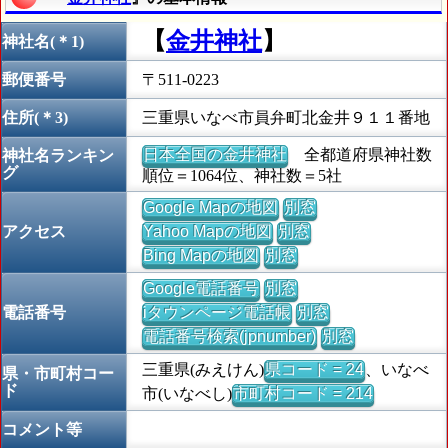
【
金井神社
】
神社名(＊1)
郵便番号
〒511-0223
住所(＊3)
三重県いなべ市員弁町北金井９１１番地
日本全国の金井神社
全都道府県神社数
神社名ランキン
グ
順位＝1064位、神社数＝5社
Google Mapの地図
別窓
アクセス
Yahoo Mapの地図
別窓
Bing Mapの地図
別窓
Google電話番号
別窓
電話番号
iタウンページ電話帳
別窓
電話番号検索(jpnumber)
別窓
三重県(みえけん)
県コード = 24
、いなべ
県・市町村コー
ド
市(いなべし)
市町村コード = 214
コメント等