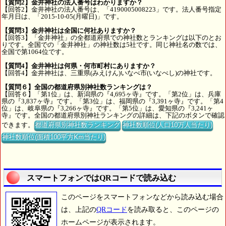
【質問2】金井神社の法人番号はわかりますか？
【回答2】金井神社の法人番号は、「4190005008223」です。法人番号指定
年月日は、「2015-10-05(月曜日)」です。
【質問3】金井神社は全国に何社ありますか？
【回答3】「金井神社」の全都道府県での神社数とランキングは以下のとお
りです。全国での「金井神社」の神社数は5社です。同じ神社名の数では、
全国で第1064位です。
【質問4】金井神社は何県・何市町村にありますか？
【回答4】金井神社は、三重県(みえけん)いなべ市(いなべし)の神社です。
【質問６】全国の都道府県別神社数ランキングは？
【回答６】「第1位」は、新潟県の『4,695ヶ寺』です。「第2位」は、兵庫
県の『3,837ヶ寺』です。「第3位」は、福岡県の『3,391ヶ寺』です。「第4
位」は、岐阜県の『3,266ヶ寺』です。「第5位」は、愛知県の『3,241ヶ
寺』です。全国の都道府県別神社ランキングの詳細は、下記のボタンで確認
できます。
都道府県別神社数ランキング
神社数順位(人口10万人当たり)
神社数順位(面積100平方Km当たり)
スマートフォンではQRコードで読み込む
このページをスマートフォンなどから読み込む場合
は、上記の
QRコード
を読み取ると、このページの
ホームページが表示されます。