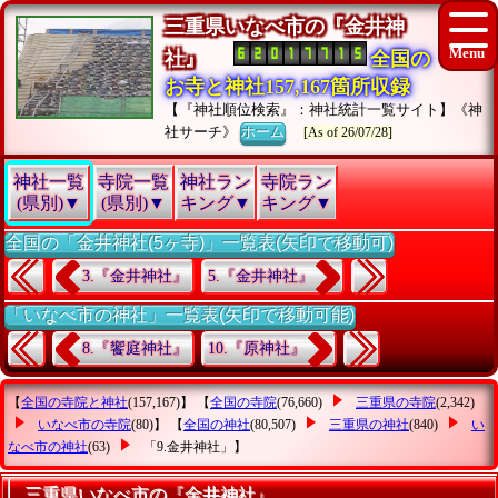
三重県いなべ市の『金井神
社』
全国の
お寺と神社157,167箇所収録
【『神社順位検索』：神社統計一覧サイト】《神
社サーチ》
ホーム
[As of 26/07/28]
神社一覧
寺院一覧
神社ラン
寺院ラン
(県別)▼
(県別)▼
キング▼
キング▼
全国の「金井神社(5ヶ寺)」一覧表(矢印で移動可)
3.『金井神社』
5.『金井神社』
「いなべ市の神社」一覧表(矢印で移動可能)
8.『饗庭神社』
10.『原神社』
【
全国の寺院と神社
(157,167)】 【
全国の寺院
(76,660)
三重県の寺院
(2,342)
いなべ市の寺院
(80)】 【
全国の神社
(80,507)
三重県の神社
(840)
い
なべ市の神社
(63)
「9.金井神社」
】
三重県いなべ市の『金井神社』