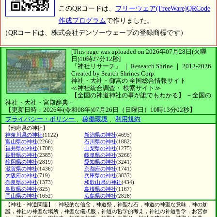
このQRコードは、
フリーウェア(FreeWare)QRCode
作成プログラム
で作りました。
（QRコードは、株式会社デンソーウェーブの登録商標です）
[This page was uploaded on 2026年07月28日(火曜
日)10時27分12秒]
『神社リサーチ』 ｜ Research Shrine
｜
2012-2026
Created by
Search Shrines Corp.
神社・大社・御宮の
全国総合情報サイト
≪神社統合調査・
検索サイト≫
【全国の神道神社の事が誰でもわかる】
－全国の
神社・大社・宮殿辞典－
【更新日時：2026年(令和08年)07月26日（日曜日）10時13分02秒】
プライバシー・ポリシー
、
稼働環境
、
利用規約
【他府県の神社】
神奈川県の神社
(1122)
新潟県の神社
(4695)
富山県の神社
(2266)
石川県の神社
(1882)
福井県の神社
(1708)
山梨県の神社
(1275)
長野県の神社
(2385)
岐阜県の神社
(3266)
静岡県の神社
(2819)
愛知県の神社
(3241)
滋賀県の神社
(1436)
京都府の神社
(1741)
大阪府の神社
(719)
兵庫県の神社
(3837)
奈良県の神社
(1373)
和歌山県の神社
(434)
鳥取県の神社
(825)
島根県の神社
(1167)
岡山県の神社
(1652)
広島県の神社
(2828)
【神社・神道関連】：神秘的な信念，神道祭，神聖な石，神道の神聖な意味，神の加
護，神社の神聖な場所，神聖な儀式服，神道の哲学的考え，神社の神道哲学，お宮参