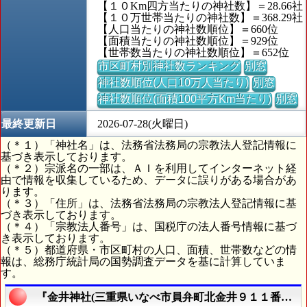
【１０Km四方当たりの神社数】＝28.66社
【１０万世帯当たりの神社数】＝368.29社
【人口当たりの神社数順位】＝660位
【面積当たりの神社数順位】＝929位
【世帯数当たりの神社数順位】＝652位
市区町村別神社数ランキング
別窓
神社数順位(人口10万人当たり)
別窓
神社数順位(面積100平方Km当たり)
別窓
最終更新日
2026-07-28(火曜日)
（＊１）「神社名」は、法務省法務局の宗教法人登記情報に
基づき表示しております。
（＊２）宗派名の一部は、ＡＩを利用してインターネット経
由で情報を収集しているため、データに誤りがある場合があ
ります。
（＊３）「住所」は、法務省法務局の宗教法人登記情報に基
づき表示しております。
（＊４）「宗教法人番号」は、国税庁の法人番号情報に基づ
き表示しております。
（＊５）都道府県・市区町村の人口、面積、世帯数などの情
報は、総務庁統計局の国勢調査データを基に計算していま
す。
『金井神社(三重県いなべ市員弁町北金井９１１番地)