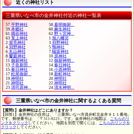
近くの神社リスト
三重県いなべ市の金井神社付近の神社一覧表
57.
平野神社
58.
暮明御厨...
59.
本郷社
60.
麻生神社
61.
鳴谷神社
62.
野々宮神...
63.
莵上神社
1.
旭八幡宮
2.
賀毛神社
3.
貝野神社
4.
貝野神社
5.
鴨神社
6.
丸山神社
7.
蟻坂神社
8.
饗庭神社
10.
原神社
11.
御厨神社
12.
御厨神明...
13.
子良新田...
14.
春日神社
15.
春日神社
16.
小原神明...
17.
松尾御厨...
18.
新町神社
19.
神明社
20.
神明社
21.
神明社
22.
神明社
23.
清司原神...
24.
清水神明...
三重県いなべ市の金井神社に関するよくある質問
【質問1】金井神社はどこにありますか？
【回答1】金井神社の住所は、「三重県いなべ市員弁町北金井９１１番地」
です。郵便番号は、「〒511-0223」です。金井神社の地図は、
こちらのリ
ンクをクリック
してください。 地図を別窓で開くには、
こちらのリンクを
クリック
してください。