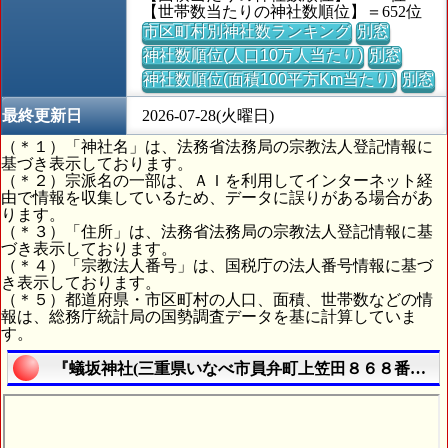
【世帯数当たりの神社数順位】＝652位
市区町村別神社数ランキング
別窓
神社数順位(人口10万人当たり)
別窓
神社数順位(面積100平方Km当たり)
別窓
最終更新日
2026-07-28(火曜日)
（＊１）「神社名」は、法務省法務局の宗教法人登記情報に
基づき表示しております。
（＊２）宗派名の一部は、ＡＩを利用してインターネット経
由で情報を収集しているため、データに誤りがある場合があ
ります。
（＊３）「住所」は、法務省法務局の宗教法人登記情報に基
づき表示しております。
（＊４）「宗教法人番号」は、国税庁の法人番号情報に基づ
き表示しております。
（＊５）都道府県・市区町村の人口、面積、世帯数などの情
報は、総務庁統計局の国勢調査データを基に計算していま
す。
『蟻坂神社(三重県いなべ市員弁町上笠田８６８番地)