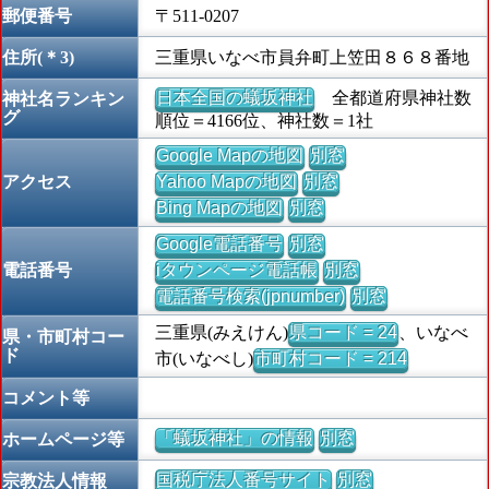
郵便番号
〒511-0207
住所(＊3)
三重県いなべ市員弁町上笠田８６８番地
日本全国の蟻坂神社
全都道府県神社数
神社名ランキン
グ
順位＝4166位、神社数＝1社
Google Mapの地図
別窓
アクセス
Yahoo Mapの地図
別窓
Bing Mapの地図
別窓
Google電話番号
別窓
電話番号
iタウンページ電話帳
別窓
電話番号検索(jpnumber)
別窓
三重県(みえけん)
県コード = 24
、いなべ
県・市町村コー
ド
市(いなべし)
市町村コード = 214
コメント等
「蟻坂神社」の情報
別窓
ホームページ等
国税庁法人番号サイト
別窓
宗教法人情報