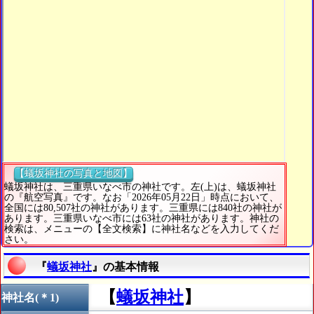
【蟻坂神社の写真と地図】
蟻坂神社は、三重県いなべ市の神社です。左(上)は、蟻坂神社
の『航空写真』です。なお「2026年05月22日」時点において、
全国には80,507社の神社があります。三重県には840社の神社が
あります。三重県いなべ市には63社の神社があります。神社の
検索は、メニューの【全文検索】に神社名などを入力してくだ
さい。
『
蟻坂神社
』の基本情報
【
蟻坂神社
】
神社名(＊1)