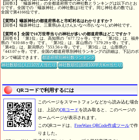
【回答3】「蟻坂神社」の全都道府県での神社数とランキングは以下のとお
りです。全国での「蟻坂神社」の神社数は1社です。同じ神社名の数では、
全国で第4166位です。
【質問4】蟻坂神社の都道府県名と市町村名はわかりますか？
【回答4】蟻坂神社は、三重県(みえけん)いなべ市(いなべし)の神社です。
【質問６】全国で10万世帯当りの神社が多いの都道府県はどこですか？
【回答６】「第1位」は、高知県の『677.72ヶ寺』です。「第2位」は、福井
県の『610.68ヶ寺』です。「第3位」は、富山県の『579.29ヶ寺』です。
「第4位」は、新潟県の『553.56ヶ寺』です。「第5位」は、山形県の
『443.07ヶ寺』です。全国の都道府県別神社ランキングの詳細は、下記のボ
タンで確認できます。
都道府県別神社数ランキング
神社数順位(人口10万人当たり)
神社数順位(面積100平方Km当たり)
QRコードで利用するには
このページをスマートフォンなどから読み込む場合
は、上記の
QRコード
を読み取ると、このページの
ホームページが表示されます。
このQRコードは、
FreeWare QRCode作成ツール
で作
りました。