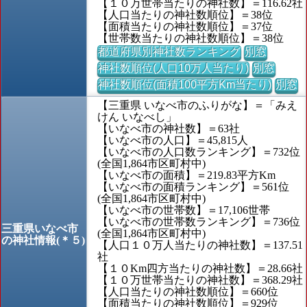
【１０万世帯当たりの神社数】＝116.62社
【人口当たりの神社数順位】＝38位
【面積当たりの神社数順位】＝37位
【世帯数当たりの神社数順位】＝38位
都道府県別神社数ランキング
別窓
神社数順位(人口10万人当たり)
別窓
神社数順位(面積100平方Km当たり)
別窓
【三重県 いなべ市のふりがな】＝「みえ
けん いなべし」
【いなべ市の神社数】＝63社
【いなべ市の人口】＝45,815人
【いなべ市の人口数ランキング】＝732位
(全国1,864市区町村中)
【いなべ市の面積】＝219.83平方Km
【いなべ市の面積ランキング】＝561位
(全国1,864市区町村中)
【いなべ市の世帯数】＝17,106世帯
【いなべ市の世帯数ランキング】＝736位
三重県いなべ市
(全国1,864市区町村中)
の神社情報(＊５)
【人口１０万人当たりの神社数】＝137.51
社
【１０Km四方当たりの神社数】＝28.66社
【１０万世帯当たりの神社数】＝368.29社
【人口当たりの神社数順位】＝660位
【面積当たりの神社数順位】＝929位