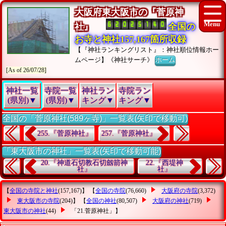
大阪府東大阪市の『菅原神
社』
全国の
お寺と神社157,167箇所収録
【『神社ランキングリスト』：神社順位情報ホー
ムページ】《神社サーチ》
ホーム
[As of 26/07/28]
神社一覧
寺院一覧
神社ラン
寺院ラン
(県別)▼
(県別)▼
キング▼
キング▼
全国の「菅原神社(589ヶ寺)」一覧表(矢印で移動可)
255.『菅原神社』
257.『菅原神社』
「東大阪市の神社」一覧表(矢印で移動可能)
20.『神道石切教石切劔箭神
22.『西堤神
社』
社』
【
全国の寺院と神社
(157,167)】 【
全国の寺院
(76,660)
大阪府の寺院
(3,372)
東大阪市の寺院
(204)】 【
全国の神社
(80,507)
大阪府の神社
(719)
東大阪市の神社
(44)
「21.菅原神社」
】