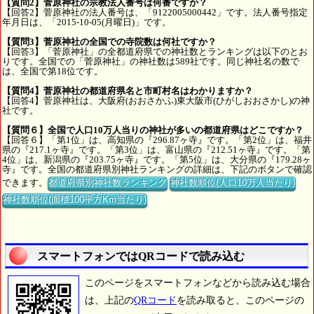
【質問2】菅原神社の宗教法人番号は何番ですか？
【回答2】菅原神社の法人番号は、「9122005000442」です。法人番号指定
年月日は、「2015-10-05(月曜日)」です。
【質問3】菅原神社の全国での寺院数は何社ですか？
【回答3】「菅原神社」の全都道府県での神社数とランキングは以下のとお
りです。全国での「菅原神社」の神社数は589社です。同じ神社名の数で
は、全国で第18位です。
【質問4】菅原神社の都道府県名と市町村名はわかりますか？
【回答4】菅原神社は、大阪府(おおさかふ)東大阪市(ひがしおおさかし)の神
社です。
【質問６】全国で人口10万人当りの神社が多いの都道府県はどこですか？
【回答６】「第1位」は、高知県の『296.87ヶ寺』です。「第2位」は、福井
県の『217.1ヶ寺』です。「第3位」は、富山県の『212.51ヶ寺』です。「第
4位」は、新潟県の『203.75ヶ寺』です。「第5位」は、大分県の『179.28ヶ
寺』です。全国の都道府県別神社ランキングの詳細は、下記のボタンで確認
できます。
都道府県別神社数ランキング
神社数順位(人口10万人当たり)
神社数順位(面積100平方Km当たり)
スマートフォンではQRコードで読み込む
このページをスマートフォンなどから読み込む場合
は、上記の
QRコード
を読み取ると、このページの