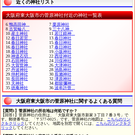
近くの神社リスト
大阪府東大阪市の菅原神社付近の神社一覧表
6.
鴨高田神...
7.
栗原神社
8.
古箕輪八...
9.
三十八神...
10.
産土神社
11.
若江鏡神...
12.
春日若宮...
13.
春日神社
14.
春日神社
15.
春日神社
16.
春日神社
17.
春日神社
18.
春日神社
19.
小坂神社
20.
神道石切...
22.
西堤神社
23.
石田神社
24.
川俣神社
25.
大賀世神...
26.
大津神社
27.
丹波神社
28.
池島神社
29.
仲村神社
30.
長瀨神社
31.
長田神社
32.
津原神社
33.
天神社
34.
都留彌神...
35.
徳庵神社
36.
波牟許曾...
大阪府東大阪市の菅原神社に関するよくある質問
【質問1】菅原神社の所在地は何処ですか？
【回答1】菅原神社の住所は、「大阪府東大阪市新家３丁目７番３号」で
す。郵便番号は、「〒577-0025」です。菅原神社の地図は、
こちらのリン
クをクリック
してください。 地図を別窓で開くには、
こちらのリンクをク
リック
してください。