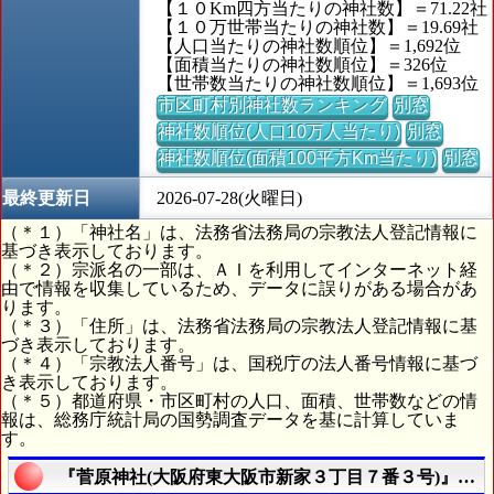
【１０Km四方当たりの神社数】＝71.22社
【１０万世帯当たりの神社数】＝19.69社
【人口当たりの神社数順位】＝1,692位
【面積当たりの神社数順位】＝326位
【世帯数当たりの神社数順位】＝1,693位
市区町村別神社数ランキング
別窓
神社数順位(人口10万人当たり)
別窓
神社数順位(面積100平方Km当たり)
別窓
最終更新日
2026-07-28(火曜日)
（＊１）「神社名」は、法務省法務局の宗教法人登記情報に
基づき表示しております。
（＊２）宗派名の一部は、ＡＩを利用してインターネット経
由で情報を収集しているため、データに誤りがある場合があ
ります。
（＊３）「住所」は、法務省法務局の宗教法人登記情報に基
づき表示しております。
（＊４）「宗教法人番号」は、国税庁の法人番号情報に基づ
き表示しております。
（＊５）都道府県・市区町村の人口、面積、世帯数などの情
報は、総務庁統計局の国勢調査データを基に計算していま
す。
『菅原神社(大阪府東大阪市新家３丁目７番３号)』の