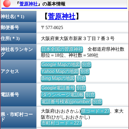
『
菅原神社
』の基本情報
【
菅原神社
】
神社名(＊1)
郵便番号
〒577-0025
住所(＊3)
大阪府東大阪市新家３丁目７番３号
日本全国の菅原神社
全都道府県神社数
神社名ランキン
グ
順位＝18位、神社数＝589社
Google Mapの地図
別窓
アクセス
Yahoo Mapの地図
別窓
Bing Mapの地図
別窓
Google電話番号
別窓
電話番号
iタウンページ電話帳
別窓
電話番号検索(jpnumber)
別窓
大阪府(おおさかふ)
県コード = 27
、東大
県・市町村コー
阪市(ひがしおおさかし)
ド
市町村コード = 227