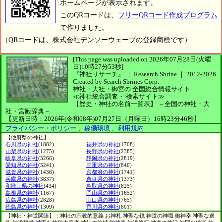
ホームページが表示されます。
このQRコードは、
フリーQRコード作成プログラム
で作りました。
（QRコードは、株式会社デンソーウェーブの登録商標です）
[This page was uploaded on 2026年07月28日(火曜
日)10時27分53秒]
『神社リサーチ』 ｜ Research Shrine
｜
2012-2026
Created by
Search Shrines Corp.
神社・大社・御宮の
全国総合情報サイト
≪神社統合調査・
検索サイト≫
【歴史・神社の名前一覧表】
－全国の神社・大
社・宮殿辞典－
【更新日時：2026年(令和08年)07月27日（月曜日）16時23分46秒】
プライバシー・ポリシー
、
稼働環境
、
利用規約
【他府県の神社】
石川県の神社
(1882)
福井県の神社
(1708)
山梨県の神社
(1275)
長野県の神社
(2385)
岐阜県の神社
(3266)
静岡県の神社
(2819)
愛知県の神社
(3241)
三重県の神社
(840)
滋賀県の神社
(1436)
京都府の神社
(1741)
兵庫県の神社
(3837)
奈良県の神社
(1373)
和歌山県の神社
(434)
鳥取県の神社
(825)
島根県の神社
(1167)
岡山県の神社
(1652)
広島県の神社
(2828)
山口県の神社
(765)
徳島県の神社
(1309)
香川県の神社
(801)
【神社・神道関連】：神社の宗教的意義 お神札 神聖な鏡 神道の神職 御神幸 神聖な巡