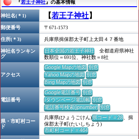
『
若王子神社
』の基本情報
【
若王子神社
】
神社名(＊1)
郵便番号
〒671-1573
住所(＊3)
兵庫県揖保郡太子町上太田４７番地
日本全国の若王子神社
全都道府県神社
神社名ランキン
グ
数順位＝691位、神社数＝8社
Google Mapの地図
別窓
アクセス
Yahoo Mapの地図
別窓
Bing Mapの地図
別窓
Google電話番号
別窓
電話番号
iタウンページ電話帳
別窓
電話番号検索(jpnumber)
別窓
兵庫県(ひょうごけん)
県コード = 28
、揖
県・市町村コー
保郡太子町(たいしちょう)
ド
市町村コード = 464