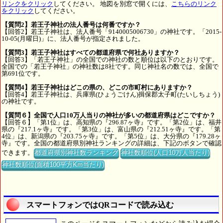
リンクをクリック
してください。 地図を別窓で開くには、
こちらのリンク
をクリック
してください。
【質問2】若王子神社の法人番号は何番ですか？
【回答2】若王子神社は、法人番号「9140005006730」の神社です。「2015-
10-05(月曜日)」に、法人番号が指定されました。
【質問3】若王子神社はすべての都道府県で何社ありますか？
【回答3】「若王子神社」の全国での神社の数と順位は以下のとおりです。
全国での「若王子神社」の神社数は8社です。同じ神社名の数では、全国で
第691位です。
【質問4】若王子神社はどこの県の、どこの市町村にありますか？
【回答4】若王子神社は、兵庫県(ひょうごけん)揖保郡太子町(たいしちょう)
の神社です。
【質問６】全国で人口10万人当りの神社が多いの都道府県はどこですか？
【回答６】「第1位」は、高知県の『296.87ヶ寺』です。「第2位」は、福井
県の『217.1ヶ寺』です。「第3位」は、富山県の『212.51ヶ寺』です。「第
4位」は、新潟県の『203.75ヶ寺』です。「第5位」は、大分県の『179.28ヶ
寺』です。全国の都道府県別神社ランキングの詳細は、下記のボタンで確認
できます。
都道府県別神社数ランキング
神社数順位(人口10万人当たり)
神社数順位(面積100平方Km当たり)
スマートフォンではQRコードで読み込む