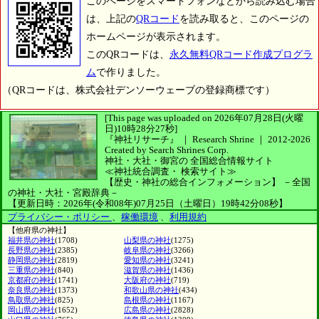
このページをスマートフォンなどから読み込む場合
は、上記の
QRコード
を読み取ると、このページの
ホームページが表示されます。
このQRコードは、
永久無料QRコード作成プログラ
ム
で作りました。
（QRコードは、株式会社デンソーウェーブの登録商標です）
[This page was uploaded on 2026年07月28日(火曜
日)10時28分27秒]
『神社リサーチ』 ｜ Research Shrine
｜
2012-2026
Created by
Search Shrines Corp.
神社・大社・御宮の
全国総合情報サイト
≪神社統合調査・
検索サイト≫
【歴史・神社の総合インフォメーション】
－全国
の神社・大社・宮殿辞典－
【更新日時：2026年(令和08年)07月25日（土曜日）19時42分08秒】
プライバシー・ポリシー
、
稼働環境
、
利用規約
【他府県の神社】
福井県の神社
(1708)
山梨県の神社
(1275)
長野県の神社
(2385)
岐阜県の神社
(3266)
静岡県の神社
(2819)
愛知県の神社
(3241)
三重県の神社
(840)
滋賀県の神社
(1436)
京都府の神社
(1741)
大阪府の神社
(719)
奈良県の神社
(1373)
和歌山県の神社
(434)
鳥取県の神社
(825)
島根県の神社
(1167)
岡山県の神社
(1652)
広島県の神社
(2828)