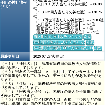
893位(全国1,864市区町村中)
子町の神社情報
【人口１０万人当たりの神社数】＝86.08
(＊５)
社
【１０Km四方当たりの神社数】＝128.26
社
【１０万世帯当たりの神社数】＝239.83社
【人口当たりの神社数順位】＝924位
【面積当たりの神社数順位】＝93位
【世帯数当たりの神社数順位】＝889位
市区町村別神社数ランキング
別窓
神社数順位(人口10万人当たり)
別窓
神社数順位(面積100平方Km当たり)
別窓
最終更新日
2026-07-28(火曜日)
（＊１）「神社名」は、法務省法務局の宗教法人登記情報に
基づき表示しております。
（＊２）宗派名の一部は、ＡＩを利用してインターネット経
由で情報を収集しているため、データに誤りがある場合があ
ります。
（＊３）「住所」は、法務省法務局の宗教法人登記情報に基
づき表示しております。
（＊４）「宗教法人番号」は、国税庁の法人番号情報に基づ
き表示しております。
（＊５）都道府県・市区町村の人口、面積、世帯数などの情
報は、総務庁統計局の国勢調査データを基に計算していま