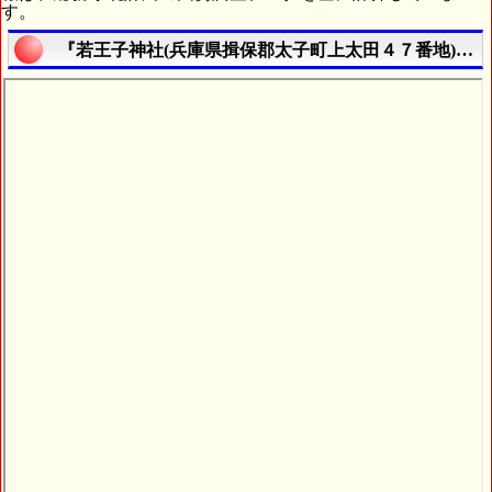
す。
『若王子神社(兵庫県揖保郡太子町上太田４７番地)』