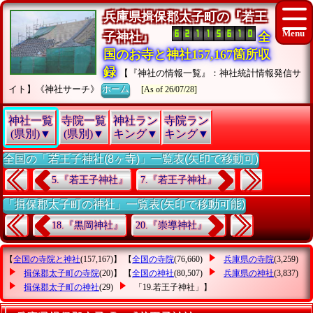
兵庫県揖保郡太子町の『若王
子神社』
全
国のお寺と神社157,167箇所収
録
【『神社の情報一覧』：神社統計情報発信サ
イト】《神社サーチ》
ホーム
[As of 26/07/28]
神社一覧
寺院一覧
神社ラン
寺院ラン
(県別)▼
(県別)▼
キング▼
キング▼
全国の「若王子神社(8ヶ寺)」一覧表(矢印で移動可)
5.『若王子神社』
7.『若王子神社』
「揖保郡太子町の神社」一覧表(矢印で移動可能)
18.『黒岡神社』
20.『崇導神社』
【
全国の寺院と神社
(157,167)】 【
全国の寺院
(76,660)
兵庫県の寺院
(3,259)
揖保郡太子町の寺院
(20)】 【
全国の神社
(80,507)
兵庫県の神社
(3,837)
揖保郡太子町の神社
(29)
「19.若王子神社」
】