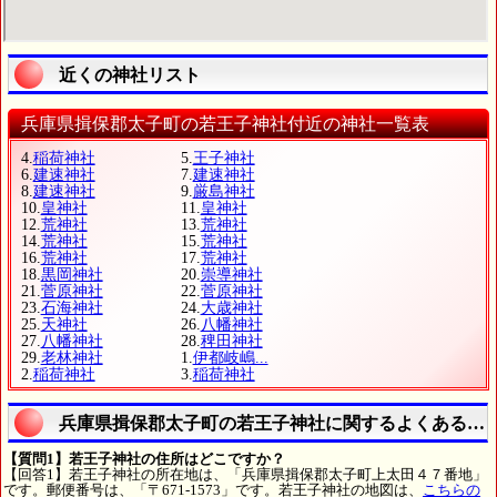
近くの神社リスト
兵庫県揖保郡太子町の若王子神社付近の神社一覧表
4.
稲荷神社
5.
王子神社
6.
建速神社
7.
建速神社
8.
建速神社
9.
厳島神社
10.
皇神社
11.
皇神社
12.
荒神社
13.
荒神社
14.
荒神社
15.
荒神社
16.
荒神社
17.
荒神社
18.
黒岡神社
20.
崇導神社
21.
菅原神社
22.
菅原神社
23.
石海神社
24.
大歳神社
25.
天神社
26.
八幡神社
27.
八幡神社
28.
稗田神社
29.
老林神社
1.
伊都岐嶋...
2.
稲荷神社
3.
稲荷神社
兵庫県揖保郡太子町の若王子神社に関するよくある質
【質問1】若王子神社の住所はどこですか？
【回答1】若王子神社の所在地は、「兵庫県揖保郡太子町上太田４７番地」
です。郵便番号は、「〒671-1573」です。若王子神社の地図は、
こちらの