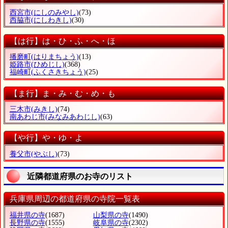
西宮市
(にしのみやし)
(73)
西脇市
(にしわきし)
(30)
【は行】は・ひ・ふ・へ・ほ
播磨町
(はりまちょう)
(13)
姫路市
(ひめじし)
(368)
福崎町
(ふくさきちょう)
(25)
【ま行】ま・み・む・め・も
三木市
(みきし)
(74)
南あわじ市
(みなみあわじし)
(63)
【や行】や・ゆ・よ
養父市
(やぶし)
(73)
近隣都道府県のお寺のリスト
兵庫県周辺の都道府県の寺院一覧表
福井県の寺
(1687)
山梨県の寺
(1490)
長野県の寺
(1555)
岐阜県の寺
(2302)