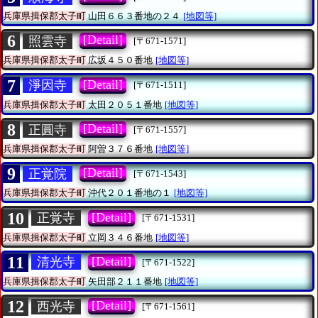
兵庫県揖保郡太子町
山田６６３番地の２４
[地図等]
6
[Detail]
照雲寺
[〒671-1571]
兵庫県揖保郡太子町
広坂４５０番地
[地図等]
7
[Detail]
淨因寺
[〒671-1511]
兵庫県揖保郡太子町
太田２０５１番地
[地図等]
8
[Detail]
正圓寺
[〒671-1557]
兵庫県揖保郡太子町
阿曽３７６番地
[地図等]
9
[Detail]
正覚院
[〒671-1543]
兵庫県揖保郡太子町
沖代２０１番地の１
[地図等]
10
[Detail]
正覚寺
[〒671-1531]
兵庫県揖保郡太子町
立岡３４６番地
[地図等]
11
[Detail]
清光寺
[〒671-1522]
兵庫県揖保郡太子町
矢田部２１１番地
[地図等]
12
[Detail]
西光寺
[〒671-1561]