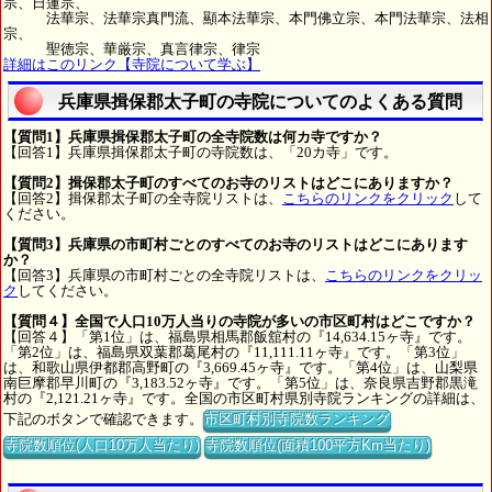
宗、日蓮宗、
法華宗、法華宗真門流、顯本法華宗、本門佛立宗、本門法華宗、法相
宗、
聖徳宗、華厳宗、真言律宗、律宗
詳細はこのリンク【寺院について学ぶ】
兵庫県揖保郡太子町の寺院についてのよくある質問
【質問1】兵庫県揖保郡太子町の全寺院数は何カ寺ですか？
【回答1】兵庫県揖保郡太子町の寺院数は、「20カ寺」です。
【質問2】揖保郡太子町のすべてのお寺のリストはどこにありますか？
【回答2】揖保郡太子町の全寺院リストは、
こちらのリンクをクリック
して
ください。
【質問3】兵庫県の市町村ごとのすべてのお寺のリストはどこにあります
か？
【回答3】兵庫県の市町村ごとの全寺院リストは、
こちらのリンクをクリッ
ク
してください。
【質問４】全国で人口10万人当りの寺院が多いの市区町村はどこですか？
【回答４】「第1位」は、福島県相馬郡飯舘村の『14,634.15ヶ寺』です。
「第2位」は、福島県双葉郡葛尾村の『11,111.11ヶ寺』です。「第3位」
は、和歌山県伊都郡高野町の『3,669.45ヶ寺』です。「第4位」は、山梨県
南巨摩郡早川町の『3,183.52ヶ寺』です。「第5位」は、奈良県吉野郡黒滝
村の『2,121.21ヶ寺』です。全国の市区町村県別寺院ランキングの詳細は、
下記のボタンで確認できます。
市区町村別寺院数ランキング
寺院数順位(人口10万人当たり)
寺院数順位(面積100平方Km当たり)