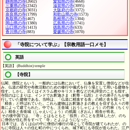
静岡県の寺
(2602)
愛知県の寺
(4668)
三重県の寺
(2342)
滋賀県の寺
(3095)
京都府の寺
(3031)
大阪府の寺
(3372)
奈良県の寺
(1799)
和歌山県の寺
(1573)
鳥取県の寺
(467)
島根県の寺
(1304)
岡山県の寺
(1380)
広島県の寺
(1741)
山口県の寺
(1413)
徳島県の寺
(633)
香川県の寺
(883)
愛媛県の寺
(1070)
「寺院について学ぶ」【宗教用語一口メモ】
英語
【英語】 (Buddhist) temple
【寺院】
仏閣、僧院ともいう。一般的には仏教において、仏像を安置し僧侶などが住
み、仏道の研究や布教活動のための修行や儀式を行う場として用いる建物を
指す。しかし、広くはイスラム教やキリスト教などの礼拝堂のことも指す。
寺院のはじまりは、インドでお釈迦さま（釈尊・仏陀）とその弟子たちが修
行していた建物である。当時は、「仏道に精進する舎」の精と舎を取って
「精舎」と呼ばれていた。これら建物はお釈迦さまの教えを信ずる人々の寄
進によって建てられた。中でも、王舎城（おうしゃじょう）の竹林（ちくり
ん）精舎と舎衛城（しゃえいじょう）の祇園（ぎおん）精舎が有名。
その後中国では、「寺」とはもともと「役所」のことを意味したが、のち
に僧侶が住む所をすべて「寺」とよぶようになった。
日本では、古くは山の中に僧侶の修行の場として寺院が建てられたが、の
ちに寺院は人々の住む町の中につくられ、城下町にも寺院が造られた。江戸