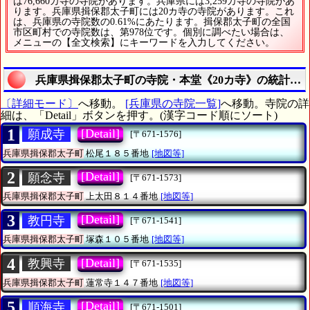
は76,660カ寺の寺院があります。兵庫県には3,259カ寺の寺院があ
ります。兵庫県揖保郡太子町には20カ寺の寺院があります。これ
は、兵庫県の寺院数の0.61%にあたります。揖保郡太子町の全国
市区町村での寺院数は、第978位です。個別に調べたい場合は、
メニューの【全文検索】にキーワードを入力してください。
兵庫県揖保郡太子町の寺院・本堂《20カ寺》の統計情
〔詳細モード〕
へ移動。
[兵庫県の寺院一覧]
へ移動。寺院の詳
細は、「Detail」ボタンを押す。(漢字コード順にソート)
1
[Detail]
願成寺
[〒671-1576]
兵庫県揖保郡太子町
松尾１８５番地
[地図等]
2
[Detail]
願念寺
[〒671-1573]
兵庫県揖保郡太子町
上太田８１４番地
[地図等]
3
[Detail]
教円寺
[〒671-1541]
兵庫県揖保郡太子町
塚森１０５番地
[地図等]
4
[Detail]
教興寺
[〒671-1535]
兵庫県揖保郡太子町
蓮常寺１４７番地
[地図等]
5
[Detail]
順海寺
[〒671-1501]