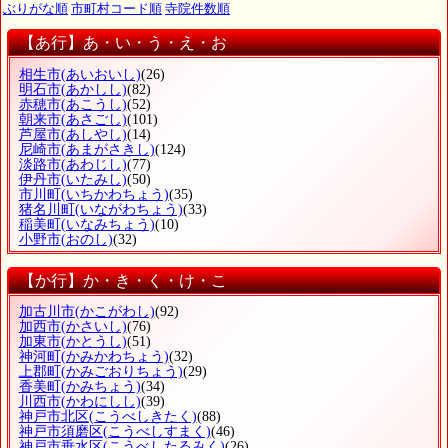
ぶりがな順
市町村コード順
寺院件数順
【あ行】あ・い・う・え・お
相生市
(あいおいし)
(26)
明石市
(あかしし)
(82)
赤穂市
(あこうし)
(52)
朝来市
(あさごし)
(101)
芦屋市
(あしやし)
(14)
尼崎市
(あまがさきし)
(124)
淡路市
(あわじし)
(77)
伊丹市
(いたみし)
(50)
市川町
(いちかわちょう)
(35)
猪名川町
(いながわちょう)
(33)
稲美町
(いなみちょう)
(10)
小野市
(おのし)
(32)
【か行】か・き・く・け・こ
加古川市
(かこがわし)
(92)
加西市
(かさいし)
(76)
加東市
(かとうし)
(51)
神河町
(かみかわちょう)
(32)
上郡町
(かみごおりちょう)
(29)
香美町
(かみちょう)
(34)
川西市
(かわにしし)
(39)
神戸市北区
(こうべしきたく)
(88)
神戸市須磨区
(こうべしすまく)
(46)
神戸市垂水区
(こうべしたるみく)
(26)