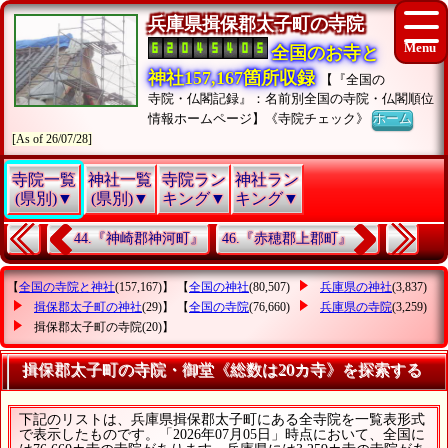
兵庫県揖保郡太子町の寺院
全国のお寺と
神社157,167箇所収録
【『全国の
寺院・仏閣記録』：名前別全国の寺院・仏閣順位
情報ホームページ】《寺院チェック》
ホーム
[As of 26/07/28]
寺院一覧
神社一覧
寺院ラン
神社ラン
(県別)▼
(県別)▼
キング▼
キング▼
44.『神崎郡神河町』
46.『赤穂郡上郡町』
【
全国の寺院と神社
(157,167)】 【
全国の神社
(80,507)
兵庫県の神社
(3,837)
揖保郡太子町の神社
(29)】 【
全国の寺院
(76,660)
兵庫県の寺院
(3,259)
揖保郡太子町の寺院
(20)】
揖保郡太子町の寺院・御堂《総数は20カ寺》を探索する
下記のリストは、兵庫県揖保郡太子町にある全寺院を一覧表形式
で表示したものです。「2026年07月05日」時点において、全国に