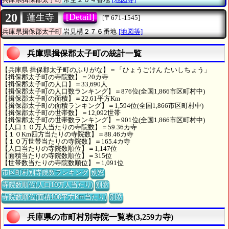
20
[Detail]
蓮生寺
[〒671-1545]
兵庫県揖保郡太子町
岩見構２７６番地
[地図等]
兵庫県揖保郡太子町の統計一覧
【兵庫県 揖保郡太子町のふりがな】＝「ひょうごけん たいしちょう」
【揖保郡太子町の寺院数】＝20カ寺
【揖保郡太子町の人口】＝33,690人
【揖保郡太子町の人口数ランキング】＝876位(全国1,866市区町村中)
【揖保郡太子町の面積】＝22.61平方Km
【揖保郡太子町の面積ランキング】＝1,594位(全国1,866市区町村中)
【揖保郡太子町の世帯数】＝12,092世帯
【揖保郡太子町の世帯数ランキング】＝901位(全国1,866市区町村中)
【人口１０万人当たりの寺院数】＝59.36カ寺
【１０Km四方当たりの寺院数】＝88.46カ寺
【１０万世帯当たりの寺院数】＝165.4カ寺
【人口当たりの寺院数順位】＝1,147位
【面積当たりの寺院数順位】＝315位
【世帯数当たりの寺院数順位】＝1,091位
市区町村別寺院数ランキング
別窓
寺院数順位(人口10万人当たり)
別窓
寺院数順位(面積100平方Km当たり)
別窓
兵庫県の市町村別寺院一覧表(3,259カ寺)