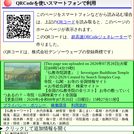
QRCodeを使いスマートフォンで利用
このページをスマートフォンなどから読み込む場合
は、上記の
QRコード
を読み取ると、このページの
ホームページが表示されます。
このQRコードは、
超高速QRCodeジェネレーター
で
作りました。
（QRコードは、株式会社デンソーウェーブの登録商標です）
[This page was uploaded on 2026年07月28日(火曜
日)08時54分19秒]
『仏教寺院調査』 ｜ Investigate Buddhism Temple
｜
2012-2026
Created by
Search Temples Corp.
寺院・仏閣・お寺の
全国情報サイト
≪お寺総合調査・
検索サイト≫
【全国の仏教寺院の全リスト】
お寺の数っていく
つあるの？－寺院・仏閣検索サイト全国版
【更新日時：2026年(令和08年)07月26日（日曜日）15時27分11秒】
プライバシー・ポリシー
、
稼働環境
、
利用規約
【仏教キーワード】：永代供養墓・納骨室・散骨・墓じまい・墓相・永代供養・お施
餓鬼・墓誌・角柱塔婆・御朱印・仏縁・祭祀・宗派・仏恩・合葬墓・分骨・宗旨・無
縁墓・樹木葬・本堂・お堂・御々堂・祥月命日・寺院墓地・お盆・改葬許可証・御魂
抜き・帰依・法事・家墓・御魂入れ・副葬品
クリックして追加情報を開く
【仏教関連用語】