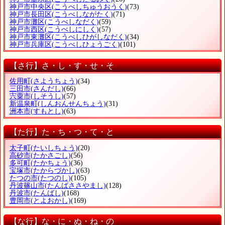
神戸市中央区
(こうべしちゅうおうく)
(73)
神戸市長田区
(こうべしながたく)
(71)
神戸市灘区
(こうべしなだく)
(59)
神戸市西区
(こうべしにしく)
(57)
神戸市東灘区
(こうべしひがしなだく)
(34)
神戸市兵庫区
(こうべしひょうごく)
(101)
【さ行】さ・し・す・せ・そ
佐用町
(さようちょう)
(34)
三田市
(さんだし)
(66)
宍粟市
(しそうし)
(57)
新温泉町
(しんおんせんちょう)
(31)
洲本市
(すもとし)
(63)
【た行】た・ち・つ・て・と
太子町
(たいしちょう)
(20)
高砂市
(たかさごし)
(56)
多可町
(たかちょう)
(36)
宝塚市
(たからづかし)
(63)
たつの市
(たつのし)
(105)
丹波篠山市
(たんばささやまし)
(128)
丹波市
(たんばし)
(168)
豊岡市
(とよおかし)
(169)
【な行】な・に・ぬ・ね・の