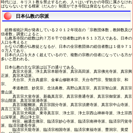
時代には、キリスト教を禁止するため、人々はいずれかの寺院に属さなけれ
ばならないとする檀家（だんか）制度ができ寺院は身近なものとなった。
日本仏教の宗派
総務省統計局が発表している２０１２年現在の「宗教団体数，教師数及び
信者数」調査によると、
仏教系寺院の総数は約７万６千で信者数は約８５１３万人である。日本の
人口を考えると
かなりの数が仏教徒となるが、日本の全宗教団体の総信者数は１億９７１
０万人であり、
日本の人口を大きく超えているので、複数の宗教の信者になっている方が
多いと思われる。
日本仏教の主な宗派は以下の通りである。
真宗大谷派、浄土真宗本願寺派、真宗高田派、真宗佛光寺派、真宗興
正派、真宗木辺派、
天台宗、天台真盛宗、金峯山修験本宗、天台寺門宗、聖観音宗、和
宗、
孝道教団、妙見宗、念法眞教、高野山真言宗、真言宗智山派、真言宗
豊山派、
真言宗大覚寺派、新義真言宗、真言宗善通寺派、真言宗御室派、真言
宗山階派、真言宗泉涌寺派、
真言宗醍醐派、真言宗国分寺派、真言宗須磨寺派、真言宗中山寺派、
真言三宝宗、信貴山真言宗、
真言宗犬鳴派、東寺真言宗、浄土宗、浄土宗西山禅林寺派、浄土宗西
山深草派、西山浄土宗、
時宗、融通念佛宗、臨済宗妙心寺派、臨済宗南禅寺派、臨済宗円覚寺
派、臨済宗建長寺派、
臨済宗天龍寺派、臨済宗相国寺派、臨済宗東福寺派、曹洞宗、黄檗