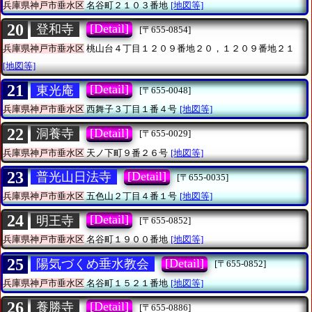
兵庫県神戸市垂水区
名谷町２１０３番地
[地図等]
20
[Detail]
登和寺
[〒655-0854]
兵庫県神戸市垂水区
桃山台４丁目１２０９番地２０，１２０９番地２１
[地図等]
21
[Detail]
東光庵
[〒655-0048]
兵庫県神戸市垂水区
西舞子３丁目１番４号
[地図等]
22
[Detail]
洞養寺
[〒655-0029]
兵庫県神戸市垂水区
天ノ下町９番２６号
[地図等]
23
[Detail]
普光山日法寺
[〒655-0035]
兵庫県神戸市垂水区
五色山２丁目４番１号
[地図等]
24
[Detail]
明王寺
[〒655-0852]
兵庫県神戸市垂水区
名谷町１９００番地
[地図等]
25
[Detail]
陽気づくめ垂水教会
[〒655-0852]
兵庫県神戸市垂水区
名谷町１５２１番地
[地図等]
26
[Detail]
養勝寺
[〒655-0886]