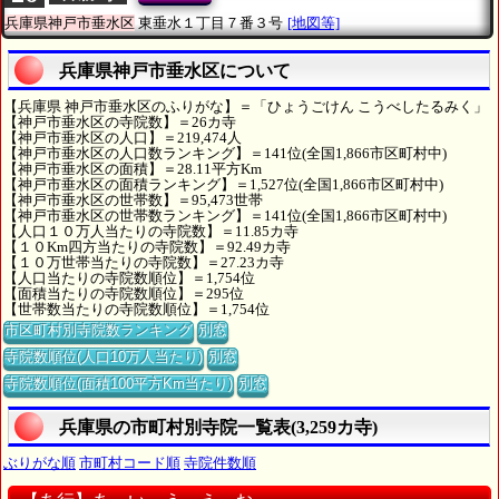
兵庫県神戸市垂水区
東垂水１丁目７番３号
[地図等]
兵庫県神戸市垂水区について
【兵庫県 神戸市垂水区のふりがな】＝「ひょうごけん こうべしたるみく」
【神戸市垂水区の寺院数】＝26カ寺
【神戸市垂水区の人口】＝219,474人
【神戸市垂水区の人口数ランキング】＝141位(全国1,866市区町村中)
【神戸市垂水区の面積】＝28.11平方Km
【神戸市垂水区の面積ランキング】＝1,527位(全国1,866市区町村中)
【神戸市垂水区の世帯数】＝95,473世帯
【神戸市垂水区の世帯数ランキング】＝141位(全国1,866市区町村中)
【人口１０万人当たりの寺院数】＝11.85カ寺
【１０Km四方当たりの寺院数】＝92.49カ寺
【１０万世帯当たりの寺院数】＝27.23カ寺
【人口当たりの寺院数順位】＝1,754位
【面積当たりの寺院数順位】＝295位
【世帯数当たりの寺院数順位】＝1,754位
市区町村別寺院数ランキング
別窓
寺院数順位(人口10万人当たり)
別窓
寺院数順位(面積100平方Km当たり)
別窓
兵庫県の市町村別寺院一覧表(3,259カ寺)
ぶりがな順
市町村コード順
寺院件数順