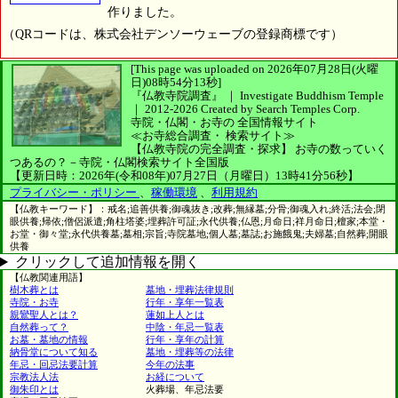
作りました。
（QRコードは、株式会社デンソーウェーブの登録商標です）
[This page was uploaded on 2026年07月28日(火曜
日)08時54分13秒]
『仏教寺院調査』 ｜ Investigate Buddhism Temple
｜
2012-2026
Created by
Search Temples Corp.
寺院・仏閣・お寺の
全国情報サイト
≪お寺総合調査・
検索サイト≫
【仏教寺院の完全調査・探求】
お寺の数っていく
つあるの？－寺院・仏閣検索サイト全国版
【更新日時：2026年(令和08年)07月27日（月曜日）13時41分56秒】
プライバシー・ポリシー
、
稼働環境
、
利用規約
【仏教キーワード】：戒名;追善供養;御魂抜き;改葬;無縁墓;分骨;御魂入れ;終活;法会;閉
眼供養;帰依;僧侶派遣;角柱塔婆;埋葬許可証;永代供養;仏恩;月命日;祥月命日;檀家;本堂・
お堂・御々堂;永代供養墓;墓相;宗旨;寺院墓地;個人墓;墓誌;お施餓鬼;夫婦墓;自然葬;開眼
供養
クリックして追加情報を開く
【仏教関連用語】
樹木葬とは
墓地・埋葬法律規則
寺院・お寺
行年・享年一覧表
親鸞聖人とは？
蓮如上人とは
自然葬って？
中陰・年忌一覧表
お墓・墓地の情報
行年・享年の計算
納骨堂について知る
墓地・埋葬等の法律
年忌・回忌法要計算
今年の法事
宗教法人法
お経について
御朱印とは
火葬場、年忌法要