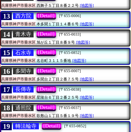
兵庫県神戸市垂水区
西舞子５丁目８番２２号
[地図等]
13
[Detail]
西方院
[〒655-0006]
兵庫県神戸市垂水区
本多聞１丁目１４番６号
[地図等]
14
[Detail]
青木寺
[〒655-0033]
兵庫県神戸市垂水区
旭が丘１丁目８番９号
[地図等]
15
[Detail]
石水寺
[〒655-0852]
兵庫県神戸市垂水区
名谷町３１１５番地
[地図等]
16
[Detail]
多聞寺
[〒655-0007]
兵庫県神戸市垂水区
多聞台２丁目２番７５号
[地図等]
17
[Detail]
長傳寺
[〒655-0038]
兵庫県神戸市垂水区
星陵台６丁目２番２５号
[地図等]
18
[Detail]
通照院
[〒655-0037]
兵庫県神戸市垂水区
歌敷山１丁目５番１９号
[地図等]
19
[Detail]
轉法輪寺
[〒655-0852]