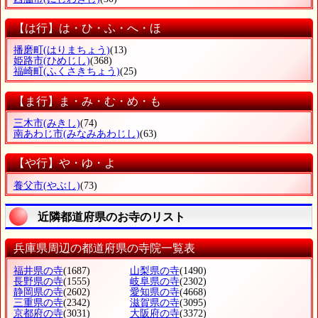
【は行】は・ひ・ふ・へ・ほ
播磨町
(はりまちょう)
(13)
姫路市
(ひめじし)
(368)
福崎町
(ふくさきちょう)
(25)
【ま行】ま・み・む・め・も
三木市
(みきし)
(74)
南あわじ市
(みなみあわじし)
(63)
【や行】や・ゆ・よ
養父市
(やぶし)
(73)
近隣都道府県のお寺のリスト
兵庫県周辺の都道府県の寺院一覧表
福井県の寺
(1687)
山梨県の寺
(1490)
長野県の寺
(1555)
岐阜県の寺
(2302)
静岡県の寺
(2602)
愛知県の寺
(4668)
三重県の寺
(2342)
滋賀県の寺
(3095)
京都府の寺
(3031)
大阪府の寺
(3372)