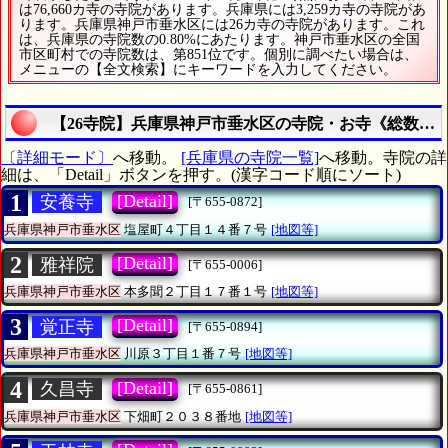
は76,660カ寺の寺院があります。兵庫県には3,259カ寺の寺院があ
ります。兵庫県神戸市垂水区には26カ寺の寺院があります。これ
は、兵庫県の寺院数の0.80%にあたります。神戸市垂水区の全国
市区町村での寺院数は、第851位です。個別に調べたい場合は、
メニューの【全文検索】にキーワードを入力してください。
【26寺院】兵庫県神戸市垂水区の寺院・お寺《総数は2
〔詳細モード〕
へ移動。
[兵庫県の寺院一覧]
へ移動。寺院の詳
細は、「Detail」ボタンを押す。(漢字コード順にソート)
1
[Detail]
安養寺
[〒655-0872]
兵庫県神戸市垂水区
塩屋町４丁目１４番７号
[地図等]
2
[Detail]
雅祥院
[〒655-0006]
兵庫県神戸市垂水区
本多聞２丁目１７番１号
[地図等]
3
[Detail]
覚正寺
[〒655-0894]
兵庫県神戸市垂水区
川原３丁目１番７号
[地図等]
4
[Detail]
久昌寺
[〒655-0861]
兵庫県神戸市垂水区
下畑町２０３８番地
[地図等]