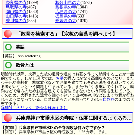
奈良県の寺
(1799)
和歌山県の寺
(1573)
鳥取県の寺
(467)
島根県の寺
(1304)
岡山県の寺
(1380)
広島県の寺
(1741)
山口県の寺
(1413)
徳島県の寺
(633)
香川県の寺
(883)
愛媛県の寺
(1070)
「散骨を検索する」【宗教の言葉を調べよう】
英語
【英語】 Ash scattering
散骨とは
明治時代以降、火葬した後の遺骨や遺灰はお墓を作って納骨することが一般
的であった。しかし現代では、
お墓
の購入はかなり高価なものとなり、また
少子化や高齢化、核家族化などでお墓を建ててもそのお墓を引き継いでくれ
る者がいないという問題も生まれている。また仮に引き継いでくれても、転
勤などで遠方のためお墓を建てても管理できないという問題も生じている。
そのため、火葬された遺骨を細かく砕いて山や海や川などにまく散骨が行わ
れるようになっている。自然に還ることを願って行われる
自然葬
の１つの形
態である。
詳細はこのリンク【散骨を検索する】
兵庫県神戸市垂水区の寺院・仏閣に関するよくある質
【質問1】兵庫県神戸市垂水区の全寺院数は何カ寺ですか？
【回答1】兵庫県神戸市垂水区の寺院数は、「26カ寺」です。