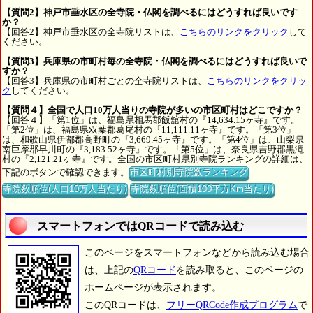
【質問2】神戸市垂水区の全寺院・仏閣を調べるにはどうすれば良いです
か？
【回答2】神戸市垂水区の全寺院リストは、
こちらのリンクをクリック
して
ください。
【質問3】兵庫県の市町村毎の全寺院・仏閣を調べるにはどうすれば良いで
すか？
【回答3】兵庫県の市町村ごとの全寺院リストは、
こちらのリンクをクリッ
ク
してください。
【質問４】全国で人口10万人当りの寺院が多いの市区町村はどこですか？
【回答４】「第1位」は、福島県相馬郡飯舘村の『14,634.15ヶ寺』です。
「第2位」は、福島県双葉郡葛尾村の『11,111.11ヶ寺』です。「第3位」
は、和歌山県伊都郡高野町の『3,669.45ヶ寺』です。「第4位」は、山梨県
南巨摩郡早川町の『3,183.52ヶ寺』です。「第5位」は、奈良県吉野郡黒滝
村の『2,121.21ヶ寺』です。全国の市区町村県別寺院ランキングの詳細は、
下記のボタンで確認できます。
市区町村別寺院数ランキング
寺院数順位(人口10万人当たり)
寺院数順位(面積100平方Km当たり)
スマートフォンではQRコードで読み込む
このページをスマートフォンなどから読み込む場合
は、上記の
QRコード
を読み取ると、このページの
ホームページが表示されます。
このQRコードは、
フリーQRCode作成プログラム
で