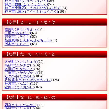
神戸市灘区
(こうべしなだく)
(59)
神戸市西区
(こうべしにしく)
(57)
神戸市東灘区
(こうべしひがしなだく)
(34)
神戸市兵庫区
(こうべしひょうごく)
(101)
【さ行】さ・し・す・せ・そ
佐用町
(さようちょう)
(34)
三田市
(さんだし)
(66)
宍粟市
(しそうし)
(57)
新温泉町
(しんおんせんちょう)
(31)
洲本市
(すもとし)
(63)
【た行】た・ち・つ・て・と
太子町
(たいしちょう)
(20)
高砂市
(たかさごし)
(56)
多可町
(たかちょう)
(36)
宝塚市
(たからづかし)
(63)
たつの市
(たつのし)
(105)
丹波篠山市
(たんばささやまし)
(128)
丹波市
(たんばし)
(168)
豊岡市
(とよおかし)
(169)
【な行】な・に・ぬ・ね・の
西宮市
(にしのみやし)
(73)
西脇市
(にしわきし)
(30)