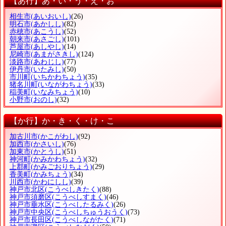
【あ行】あ・い・う・え・お
相生市
(あいおいし)
(26)
明石市
(あかしし)
(82)
赤穂市
(あこうし)
(52)
朝来市
(あさごし)
(101)
芦屋市
(あしやし)
(14)
尼崎市
(あまがさきし)
(124)
淡路市
(あわじし)
(77)
伊丹市
(いたみし)
(50)
市川町
(いちかわちょう)
(35)
猪名川町
(いながわちょう)
(33)
稲美町
(いなみちょう)
(10)
小野市
(おのし)
(32)
【か行】か・き・く・け・こ
加古川市
(かこがわし)
(92)
加西市
(かさいし)
(76)
加東市
(かとうし)
(51)
神河町
(かみかわちょう)
(32)
上郡町
(かみごおりちょう)
(29)
香美町
(かみちょう)
(34)
川西市
(かわにしし)
(39)
神戸市北区
(こうべしきたく)
(88)
神戸市須磨区
(こうべしすまく)
(46)
神戸市垂水区
(こうべしたるみく)
(26)
神戸市中央区
(こうべしちゅうおうく)
(73)
神戸市長田区
(こうべしながたく)
(71)