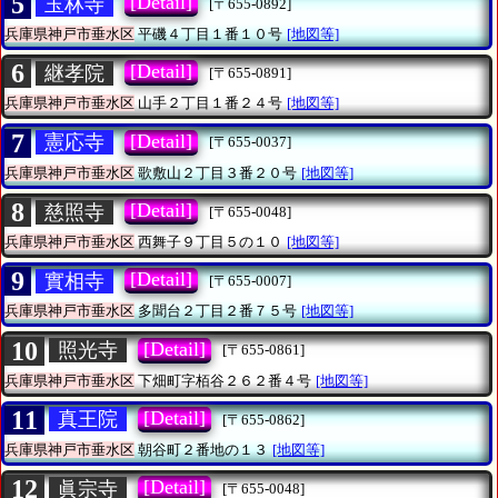
5
[Detail]
玉林寺
[〒655-0892]
兵庫県神戸市垂水区
平磯４丁目１番１０号
[地図等]
6
[Detail]
継孝院
[〒655-0891]
兵庫県神戸市垂水区
山手２丁目１番２４号
[地図等]
7
[Detail]
憲応寺
[〒655-0037]
兵庫県神戸市垂水区
歌敷山２丁目３番２０号
[地図等]
8
[Detail]
慈照寺
[〒655-0048]
兵庫県神戸市垂水区
西舞子９丁目５の１０
[地図等]
9
[Detail]
實相寺
[〒655-0007]
兵庫県神戸市垂水区
多聞台２丁目２番７５号
[地図等]
10
[Detail]
照光寺
[〒655-0861]
兵庫県神戸市垂水区
下畑町字栢谷２６２番４号
[地図等]
11
[Detail]
真王院
[〒655-0862]
兵庫県神戸市垂水区
朝谷町２番地の１３
[地図等]
12
[Detail]
眞宗寺
[〒655-0048]