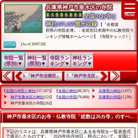
兵庫県神戸市垂水区の寺院
全国のお寺と
神社157,167箇所収録
【『全都道
府県の寺院名簿』：名前別日本国中の仏教寺院ラ
ンキング情報ホームページ】《寺院チェック》
ホーム
[As of 26/07/28]
寺院一覧
神社一覧
寺院ラン
神社ラン
(県別)▼
(県別)▼
キング▼
キング▼
5.『神戸市須磨区』
7.『神戸市北区』
【
全国の寺院と神社
(157,167)】 【
全国の神社
(80,507)
兵庫県の神社
(3,837)
神戸市垂水区の神社
(12)】 【
全国の寺院
(76,660)
兵庫県の寺院
(3,259)
神戸市垂水区の寺院
(26)】
神戸市垂水区のお寺・仏教寺院「総数は26カ寺」のすべて
下記のリストは、兵庫県神戸市垂水区にある全寺院を一覧表形式
で表示したものです。「2026年06月08日」時点において、全国に