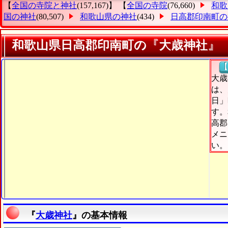
【
全国の寺院と神社
(157,167)】 【
全国の寺院
(76,660)
和歌
国の神社
(80,507)
和歌山県の神社
(434)
日高郡印南町の
和歌山県日高郡印南町の『大歳神社』
【
大歳
は、
日」
す。
高郡
メニ
い。
『
大歳神社
』の基本情報