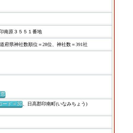
印南原３５５１番地
府県神社数順位＝28位、神社数＝391社
別窓
ード = 30
、日高郡印南町(いなみちょう)