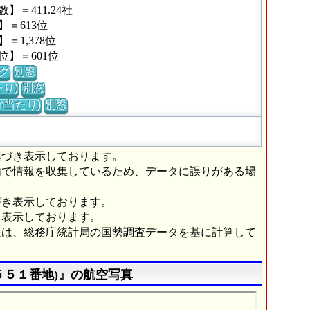
＝411.24社
＝613位
1,378位
】＝601位
グ
別窓
り)
別窓
m当たり)
別窓
基づき表示しております。
由で情報を収集しているため、データに誤りがある場
づき表示しております。
き表示しております。
報は、総務庁統計局の国勢調査データを基に計算して
５５１番地)』の航空写真