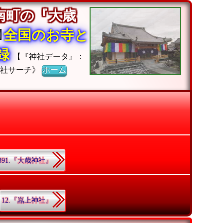
南町の『大歳
全国のお寺と
収録
【『神社データ』：
神社サーチ》
ホーム
391.『大歳神社』
12.『嵓上神社』