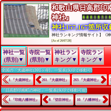
和歌山県日高郡印
神社』
神社157,167箇所
神社ランキング情報サイト】《
[As of 26/07/28]
神社一覧
寺院一覧
神社ラン
寺院ラン
(県別)▼
(県別)▼
キング▼
キング▼
全国の「大歳神社(391ヶ寺)」一覧表(矢印で移動可)
1.『大歳神社』
261.『大歳神社』
263.『大歳神社』
「日高郡印南町の神社」一覧表(矢印で移動可能)
1.『印南八幡神社』
8.『切目神社』
10.『八幡神社』