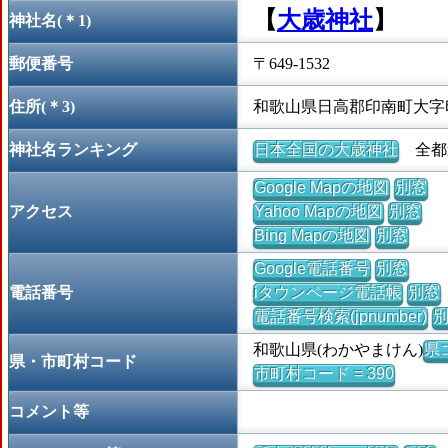
【
大歳神社
】
神社名(＊1)
郵便番号
〒649-1532
住所(＊3)
和歌山県日高郡印南町大字
神社名ランキング
日本全国の大歳神社
全都道
Google Mapの地図
別窓
アクセス
Yahoo Mapの地図
別窓
Bing Mapの地図
別窓
Google電話番号
別窓
電話番号
iタウンページ電話帳
別窓
電話番号検索(jpnumber)
和歌山県(わかやまけん)
県コ
県・市町村コード
市町村コード = 390
コメント等