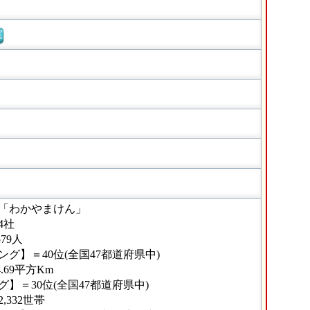
窓
「わかやまけん」
4社
79人
グ】＝40位(全国47都道府県中)
.69平方Km
】＝30位(全国47都道府県中)
332世帯