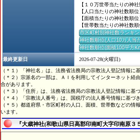
【１０万世帯当たりの神社数】
【人口当たりの神社数順位】
【面積当たりの神社数順位】＝
【世帯数当たりの神社数順位
市区町村別神社数ランキン
神社数順位(人口10万人当た
神社数順位(面積100平方K
最終更新日
2026-07-28(火曜日)
（＊１）「神社名」は、法務省法務局の宗教法人登記情報に
（＊２）宗派名の一部は、ＡＩを利用してインターネット経
合があります。
（＊３）「住所」は、法務省法務局の宗教法人登記情報に基
（＊４）「宗教法人番号」は、国税庁の法人番号情報に基づ
（＊５）都道府県・市区町村の人口、面積、世帯数などの情
います。
『大歳神社(和歌山県日高郡印南町大字印南原３