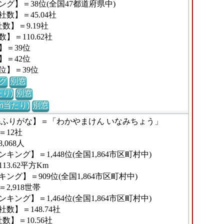
グ】＝38位(全国47都道府県中)
数】＝45.04社
】＝9.19社
＝110.62社
】＝39位
】＝42位
位】＝39位
グ
別窓
り)
別窓
m当たり)
別窓
のふりがな】＝「わかやまけん いなみちょう」
12社
068人
ング】＝1,448位(全国1,864市区町村中)
3.62平方Km
グ】＝909位(全国1,864市区町村中)
,918世帯
ング】＝1,464位(全国1,864市区町村中)
】＝148.74社
】＝10.56社