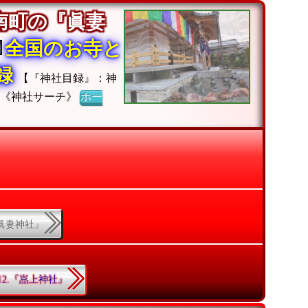
南町の『眞妻
全国のお寺と
収録
【『神社目録』：神
】《神社サーチ》
ホー
『眞妻神社』
12.『嵓上神社』