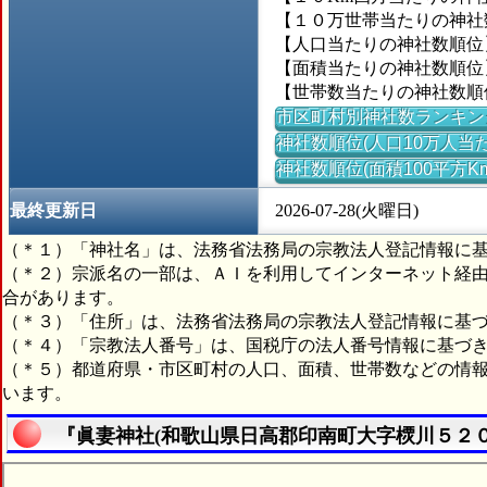
【１０万世帯当たりの神社数】
【人口当たりの神社数順位】
【面積当たりの神社数順位】＝
【世帯数当たりの神社数順位
市区町村別神社数ランキン
神社数順位(人口10万人当た
神社数順位(面積100平方K
最終更新日
2026-07-28(火曜日)
（＊１）「神社名」は、法務省法務局の宗教法人登記情報に
（＊２）宗派名の一部は、ＡＩを利用してインターネット経
合があります。
（＊３）「住所」は、法務省法務局の宗教法人登記情報に基
（＊４）「宗教法人番号」は、国税庁の法人番号情報に基づ
（＊５）都道府県・市区町村の人口、面積、世帯数などの情
います。
『眞妻神社(和歌山県日高郡印南町大字樮川５２