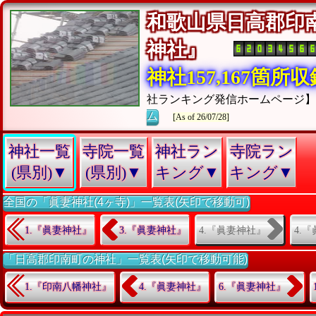
和歌山県日高郡印
神社』
神社157,167箇所
社ランキング発信ホームページ
ム
[As of 26/07/28]
神社一覧
寺院一覧
神社ラン
寺院ラン
(県別)▼
(県別)▼
キング▼
キング▼
全国の「眞妻神社(4ヶ寺)」一覧表(矢印で移動可)
4.『眞妻神社』
4.
1.『眞妻神社』
3.『眞妻神社』
「日高郡印南町の神社」一覧表(矢印で移動可能)
1.『印南八幡神社』
4.『眞妻神社』
6.『眞妻神社』