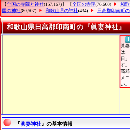
【
全国の寺院と神社
(157,167)】 【
全国の寺院
(76,660)
和歌
国の神社
(80,507)
和歌山県の神社
(434)
日高郡印南町の
和歌山県日高郡印南町の『眞妻神社』
【
眞妻
は、
日」
す。
高郡
メニ
い。
『
眞妻神社
』の基本情報