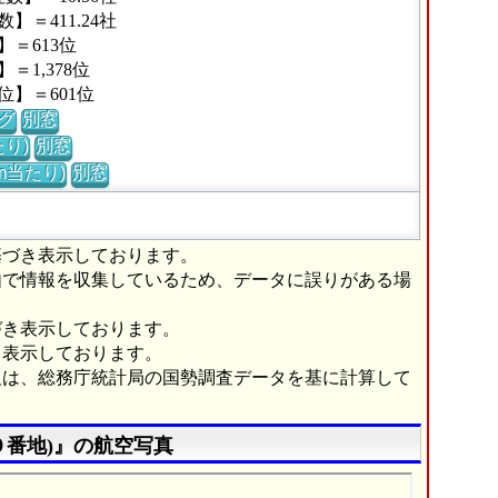
＝411.24社
＝613位
1,378位
】＝601位
グ
別窓
り)
別窓
m当たり)
別窓
基づき表示しております。
由で情報を収集しているため、データに誤りがある場
づき表示しております。
き表示しております。
報は、総務庁統計局の国勢調査データを基に計算して
０番地)』の航空写真