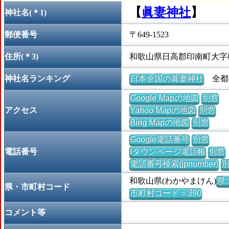
【
眞妻神社
】
神社名(＊1)
郵便番号
〒649-1523
住所(＊3)
和歌山県日高郡印南町大字
神社名ランキング
日本全国の眞妻神社
全都道
Google Mapの地図
別窓
アクセス
Yahoo Mapの地図
別窓
Bing Mapの地図
別窓
Google電話番号
別窓
電話番号
iタウンページ電話帳
別窓
電話番号検索(jpnumber)
和歌山県(わかやまけん)
県コ
県・市町村コード
市町村コード = 390
コメント等