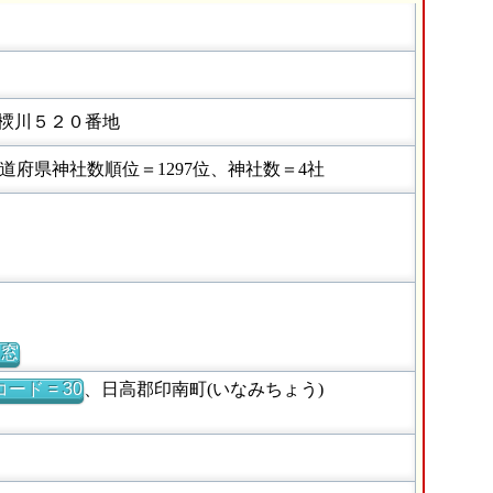
樮川５２０番地
府県神社数順位＝1297位、神社数＝4社
別窓
ード = 30
、日高郡印南町(いなみちょう)