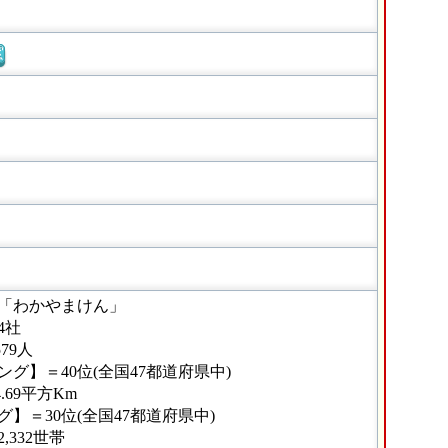
窓
「わかやまけん」
4社
79人
グ】＝40位(全国47都道府県中)
.69平方Km
】＝30位(全国47都道府県中)
332世帯