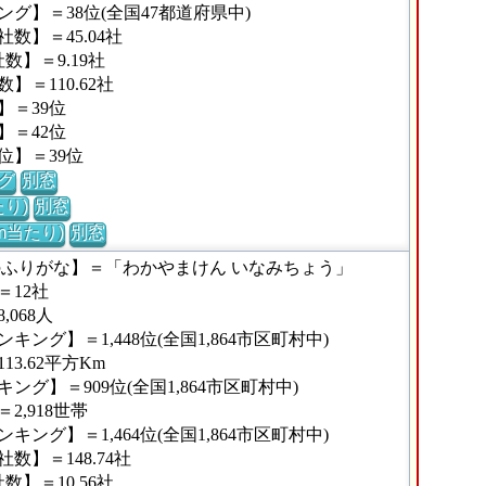
グ】＝38位(全国47都道府県中)
数】＝45.04社
】＝9.19社
＝110.62社
】＝39位
】＝42位
位】＝39位
グ
別窓
り)
別窓
m当たり)
別窓
のふりがな】＝「わかやまけん いなみちょう」
12社
068人
ング】＝1,448位(全国1,864市区町村中)
3.62平方Km
グ】＝909位(全国1,864市区町村中)
,918世帯
ング】＝1,464位(全国1,864市区町村中)
】＝148.74社
】＝10.56社